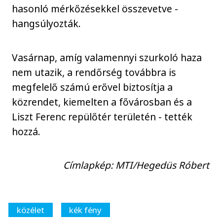
hasonló mérkőzésekkel összevetve -
hangsúlyozták.
Vasárnap, amíg valamennyi szurkoló haza
nem utazik, a rendőrség továbbra is
megfelelő számú erővel biztosítja a
közrendet, kiemelten a fővárosban és a
Liszt Ferenc repülőtér területén - tették
hozzá.
Címlapkép: MTI/Hegedüs Róbert
közélet
kék fény