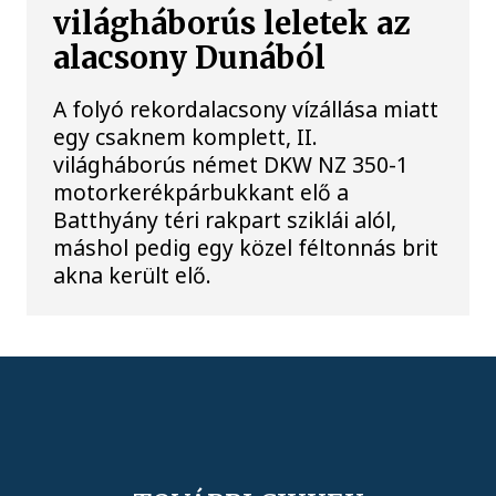
világháborús leletek az
alacsony Dunából
A folyó rekordalacsony vízállása miatt
egy csaknem komplett, II.
világháborús német DKW NZ 350-1
motorkerékpárbukkant elő a
Batthyány téri rakpart sziklái alól,
máshol pedig egy közel féltonnás brit
akna került elő.