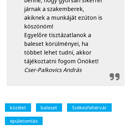
benne, hogy gyorsan sikerrel
járnak a szakemberek,
akiknek a munkáját ezúton is
köszönöm!
Egyelőre tisztázatlanok a
baleset körülményei, ha
többet lehet tudni, akkor
tájékoztatni fogom Önöket!
Cser-Palkovics András
közélet
baleset
Székesfehérvár
épületomlás