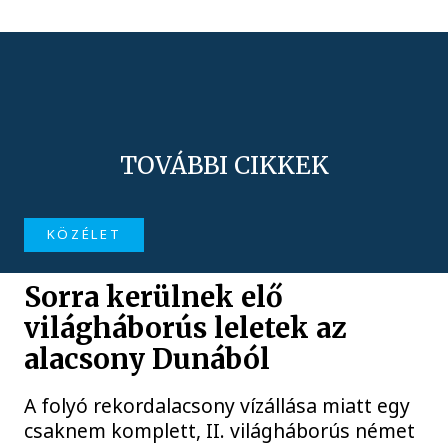
TOVÁBBI CIKKEK
KÖZÉLET
Sorra kerülnek elő
világháborús leletek az
alacsony Dunából
A folyó rekordalacsony vízállása miatt egy
csaknem komplett, II. világháborús német