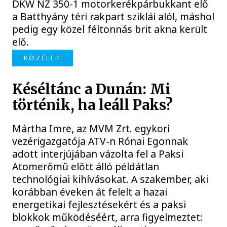
DKW NZ 350-1 motorkerékpárbukkant elő
a Batthyány téri rakpart sziklái alól, máshol
pedig egy közel féltonnás brit akna került
elő.
KÖZÉLET
Késéltánc a Dunán: Mi
történik, ha leáll Paks?
Mártha Imre, az MVM Zrt. egykori
vezérigazgatója ATV-n Rónai Egonnak
adott interjújában vázolta fel a Paksi
Atomerőmű előtt álló példátlan
technológiai kihívásokat. A szakember, aki
korábban éveken át felelt a hazai
energetikai fejlesztésekért és a paksi
blokkok működéséért, arra figyelmeztet: