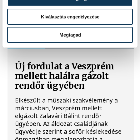
Kiválasztás engedélyezése
TOVÁBBI CIKKEK
Megtagad
KÉK FÉNY
Új fordulat a Veszprém
mellett halálra gázolt
rendőr ügyében
Elkészült a műszaki szakvélemény a
márciusban, Veszprém mellett
elgázolt Zalavári Bálint rendőr
ügyében. Az áldozat családjának
ügyvédje szerint a sofőr késlekedése
önmagában megalapozhatja a