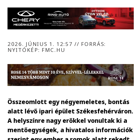
2026. JÚNIUS 1. 12:57
//
FORRÁS:
NYITÓKÉP: FMC.HU
Összeomlott egy négyemeletes, bontás
alatt lévő ipari épület Székesfehérváron.
A helyszínre nagy erőkkel vonultak ki a
mentőegységek, a hivatalos információk
szerint egy ember a romok alatt rekedt.