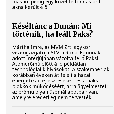
máshol pedig egy közel féltonnás brit
akna került elő.
Késéltánc a Dunán: Mi
történik, ha leáll Paks?
Mártha Imre, az MVM Zrt. egykori
vezérigazgatója ATV-n Rónai Egonnak
adott interjújában vázolta fel a Paksi
Atomerőmű előtt álló példátlan
technológiai kihívásokat. A szakember, aki
korábban éveken át felelt a hazai
energetikai fejlesztésekért és a paksi
blokkok működéséért, arra figyelmeztet:
az erőmű olyan üzemállapotban van,
amelyre eredetileg nem tervezték.