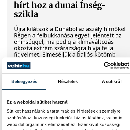
hírt hoz a dunai Ínség-
szikla
Újra kilátszik a Dunából az aszály hírnöke!
Régen a felbukkanása egyet jelentett az
éhínséggel, ma pedig a klímaváltozás
okozta extrém szárazságra hívja fel a
figyelmet. Elmeséljük a baljós kőtömb
történetét.
Magyar Péter:
Beleegyezés
Részletek
A sütikről
Magyarország
energiaellátása stabil
Ez a weboldal sütiket használ
Sütiket használunk a tartalmak és hirdetések személyre
Jelenleg stabil Magyarország
szabásához, közösségi funkciók biztosításához, valamint
energiaellátása, a paksi erőmű
weboldalforgalmunk elemzéséhez. Ezenkívül közösségi
munkatársai azon dolgoznak, hogy az