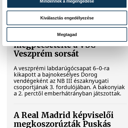
kikapott szombaton a Real Madridtól
Mindennek a megengedése
barátságos mérkőzésen a Groupama
Arénában.
Kiválasztás engedélyezése
A korai piros lap
Megtagad
megpecsételte a VSC
Veszprém sorsát
A veszprémi labdarúgócsapat 6–0-ra
kikapott a bajnokesélyes Dorog
vendégeként az NB III északnyugati
csoportjának 3. fordulójában. A bakonyiak
a 2. perctől emberhátrányban játszottak.
A Real Madrid képviselői
megkoszorúzták Puskás