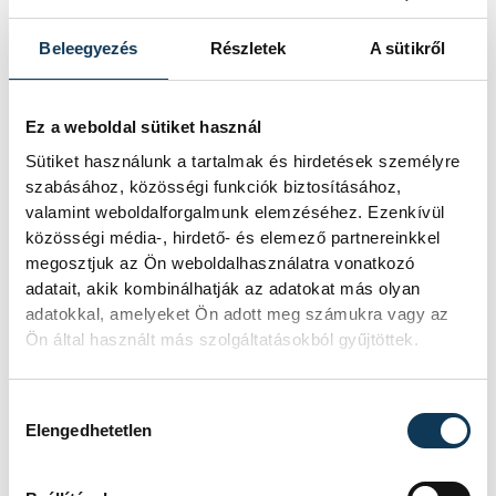
elkötelezettséget, amely
továbbra is a magyar futball
Beleegyezés
Részletek
A sütikről
fejlődését szolgálja
Ez a weboldal sütiket használ
Sütiket használunk a tartalmak és hirdetések személyre
szabásához, közösségi funkciók biztosításához,
- írta az UEFA elnöke.
valamint weboldalforgalmunk elemzéséhez. Ezenkívül
közösségi média-, hirdető- és elemező partnereinkkel
megosztjuk az Ön weboldalhasználatra vonatkozó
A szombati fináléban a címvédő Paris
adatait, akik kombinálhatják az adatokat más olyan
Saint-Germain 1-1-es eredményt követően
adatokkal, amelyeket Ön adott meg számukra vagy az
büntetőpárbajban múlta felül az Arsenalt.
Ön által használt más szolgáltatásokból gyűjtöttek.
Hozzájárulás kiválasztása
Elengedhetetlen
sport
ország-világ
labdarúgás
Bajnokok Ligája