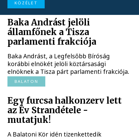
KÖZÉLET
Baka Andrást jelöli
államfőnek a Tisza
parlamenti frakciója
Baka Andrást, a Legfelsőbb Bíróság
korábbi elnökét jelöli köztársasági
elnöknek a Tisza párt parlamenti frakciója.
BALATON
Egy furcsa halkonzerv lett
az Év Strandétele -
mutatjuk!
A Balatoni Kör idén tizenkettedik