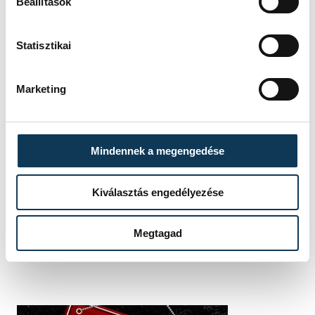
Beállítások
férfi labdarúgó Bajnokok Ligája
Statisztikai
Csányi Sándor
Marketing
Mindennek a megengedése
SZERZŐ
vehir.hu
Kiválasztás engedélyezése
Megtagad