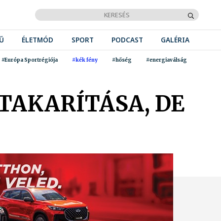
Ű
ÉLETMÓD
SPORT
PODCAST
GALÉRIA
#Európa Sportrégiója
#kék fény
#hőség
#energiaválság
 TAKARÍTÁSA, DE