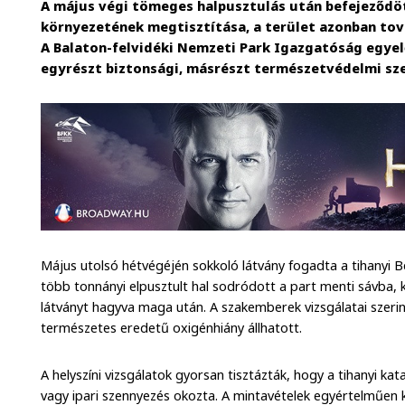
A május végi tömeges halpusztulás után befejeződöt
környezetének megtisztítása, a terület azonban to
A Balaton-felvidéki Nemzeti Park Igazgatóság egyel
egyrészt biztonsági, másrészt természetvédelmi s
Május utolsó hétvégéjén sokkoló látvány fogadta a tihanyi B
több tonnányi elpusztult hal sodródott a part menti sávba, 
látványt hagyva maga után. A szakemberek vizsgálatai szeri
természetes eredetű oxigénhiány állhatott.
A helyszíni vizsgálatok gyorsan tisztázták, hogy a tihanyi k
vagy ipari szennyezés okozta. A mintavételek egyértelműen k