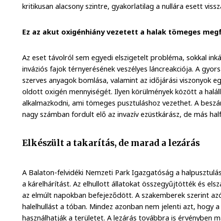
kritikusan alacsony szintre, gyakorlatilag a nullára esett viss
Ez az akut oxigénhiány vezetett a halak tömeges meg
Az eset távolról sem egyedi elszigetelt probléma, sokkal inká
inváziós fajok térnyerésének veszélyes láncreakciója. A gyors
szerves anyagok bomlása, valamint az időjárási viszonyok e
oldott oxigén mennyiségét. Ilyen körülmények között a hal
alkalmazkodni, ami tömeges pusztuláshoz vezethet. A beszámo
nagy számban fordult elő az invazív ezüstkárász, de más halfa
Elkészült a takarítás, de marad a lezárás
A Balaton-felvidéki Nemzeti Park Igazgatóság a halpusztulá
a kárelhárítást. Az elhullott állatokat összegyűjtötték és elsz
az elmúlt napokban befejeződött. A szakemberek szerint az
halelhullást a tóban. Mindez azonban nem jelenti azt, hogy 
használhatják a területet. A lezárás továbbra is érvényben m