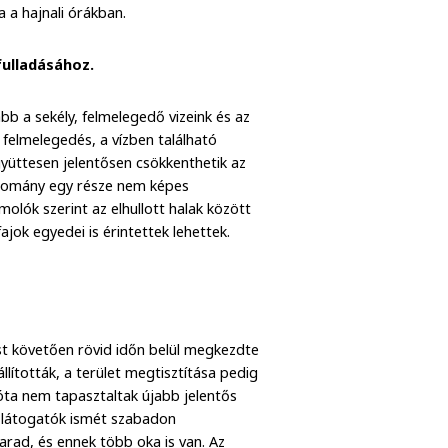
za a hajnali órákban.
fulladásához.
bb a sekély, felmelegedő vizeink és az
 felmelegedés, a vízben található
gyüttesen jelentősen csökkenthetik az
állomány egy része nem képes
lók szerint az elhullott halak között
jok egyedei is érintettek lehettek.
st követően rövid időn belül megkezdte
állították, a terület megtisztítása pedig
óta nem tapasztaltak újabb jelentős
a látogatók ismét szabadon
arad, és ennek több oka is van. Az