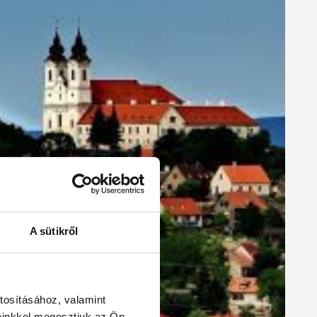
A sütikről
tosításához, valamint
einkkel megosztjuk az Ön