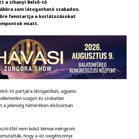
t a tihanyi Belső-tó
vábbra sem látogatható szabadon.
őre fenntartja a korlátozásokat
zempontok miatt.
első-tó partjára látogatókat, ugyanis
kellemetlen szagot és szokatlan
nt a jelenség hátterében elsősorban
atasztrófát nem külső kémiai mérgezés
imutatták, hogy a víz oxigénszintje