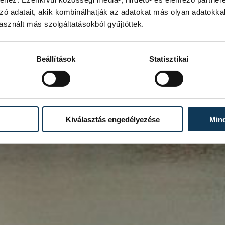
zó adatait, akik kombinálhatják az adatokat más olyan adatokka
sznált más szolgáltatásokból gyűjtöttek.
Beállítások
Statisztikai
Kiválasztás engedélyezése
Min