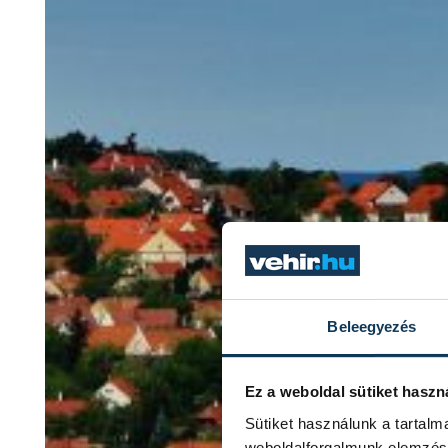
Beleegyezés
Ez a weboldal sütiket haszn
Sütiket használunk a tartal
weboldalforgalmunk elemzésé