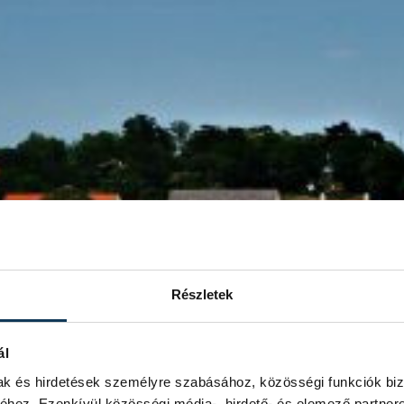
Részletek
ál
mak és hirdetések személyre szabásához, közösségi funkciók biz
hez. Ezenkívül közösségi média-, hirdető- és elemező partner