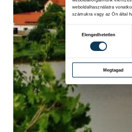
weboldalhasználatra vonatko
számukra vagy az Ön által ha
Hozzájárulás kiválasztása
Elengedhetetlen
Megtagad