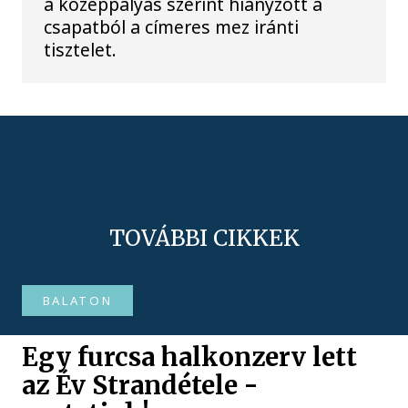
a középpályás szerint hiányzott a
csapatból a címeres mez iránti
tisztelet.
TOVÁBBI CIKKEK
BALATON
Egy furcsa halkonzerv lett
az Év Strandétele -