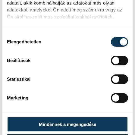
adatait, akik kombinálhatják az adatokat más olyan
újságírói kérdésre. A két gólpasszt adó
adatokkal, amelyeket Ön adott meg számukra vagy az
Szűcs Tamásnak szerinte nagyon jó
Ön által használt más szolgáltatásokból gyűjtöttek.
tulajdonságai vannak, "intelligens és
iszonyatosan gyors". Úgy vélte, ha a
Hozzájárulás kiválasztása
debreceni középpályás fejlődik azokban a
Elengedhetetlen
szegmensekben, melyeket négyszemközt
kifejtett neki, akkor nagyon jó játékos lesz
Beállítások
belőle.
Statisztikai
Marketing
Mindennek a megengedése