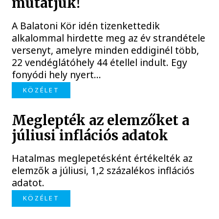
mutatjuk!
A Balatoni Kör idén tizenkettedik
alkalommal hirdette meg az év strandétele
versenyt, amelyre minden eddiginél több,
22 vendéglátóhely 44 étellel indult. Egy
fonyódi hely nyert...
KÖZÉLET
Meglepték az elemzőket a
júliusi inflációs adatok
Hatalmas meglepetésként értékelték az
elemzők a júliusi, 1,2 százalékos inflációs
adatot.
KÖZÉLET