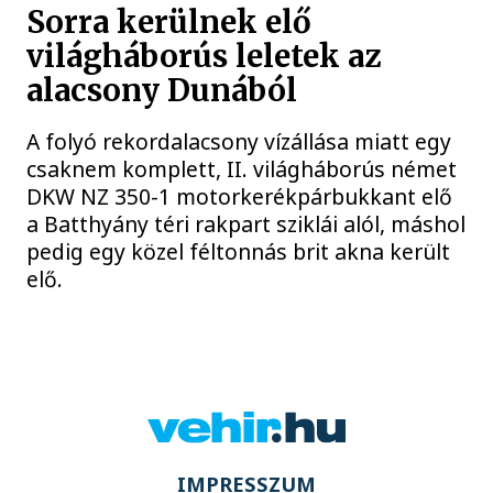
Sorra kerülnek elő
világháborús leletek az
alacsony Dunából
A folyó rekordalacsony vízállása miatt egy
csaknem komplett, II. világháborús német
DKW NZ 350-1 motorkerékpárbukkant elő
a Batthyány téri rakpart sziklái alól, máshol
pedig egy közel féltonnás brit akna került
elő.
IMPRESSZUM