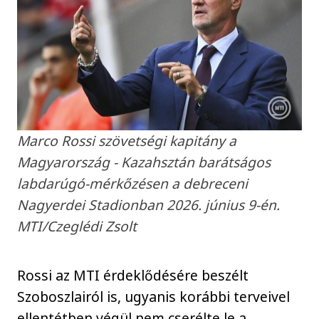
Marco Rossi szövetségi kapitány a
Magyarország - Kazahsztán barátságos
labdarúgó-mérkőzésen a debreceni
Nagyerdei Stadionban 2026. június 9-én.
MTI/Czeglédi Zsolt
Rossi az MTI érdeklődésére beszélt
Szoboszlairól is, ugyanis korábbi terveivel
ellentétben végül nem cserélte le a