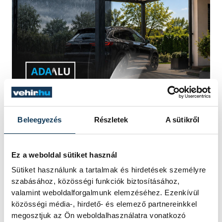
Beleegyezés
Részletek
A sütikről
- tekintett előre a szakvezető, aki szerint a
nemzeti együttesnek többnyire jó
Ez a weboldal sütiket használ
játékosai vannak, akad néhány nagyon jó
Sütiket használunk a tartalmak és hirdetések személyre
és egy világklasszis.
szabásához, közösségi funkciók biztosításához,
valamint weboldalforgalmunk elemzéséhez. Ezenkívül
közösségi média-, hirdető- és elemező partnereinkkel
Rossi két fiatalról hosszabban is beszélt
megosztjuk az Ön weboldalhasználatra vonatkozó