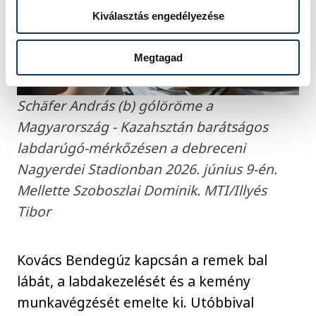
Kiválasztás engedélyezése
Megtagad
Schäfer András (b) gólöröme a
Magyarország - Kazahsztán barátságos
labdarúgó-mérkőzésen a debreceni
Nagyerdei Stadionban 2026. június 9-én.
Mellette Szoboszlai Dominik. MTI/Illyés
Tibor
Kovács Bendegúz kapcsán a remek bal
lábát, a labdakezelését és a kemény
munkavégzését emelte ki. Utóbbival