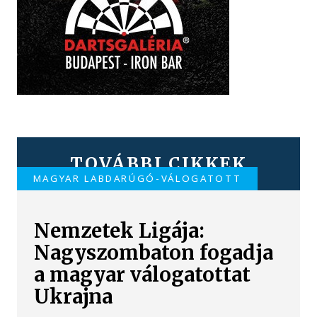
TOVÁBBI CIKKEK
MAGYAR LABDARÚGÓ-VÁLOGATOTT
Nemzetek Ligája:
Nagyszombaton fogadja
a magyar válogatottat
Ukrajna