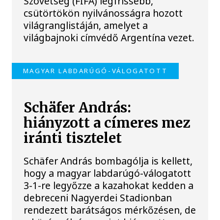
Szövetség (FIFA) legfrissebb,
csütörtökön nyilvánosságra hozott
világranglistáján, amelyet a
világbajnoki címvédő Argentína vezet.
MAGYAR LABDARÚGÓ-VÁLOGATOTT
Schäfer András:
hiányzott a címeres mez
iránti tisztelet
Schäfer András bombagólja is kellett,
hogy a magyar labdarúgó-válogatott
3-1-re legyőzze a kazahokat kedden a
debreceni Nagyerdei Stadionban
rendezett barátságos mérkőzésen, de