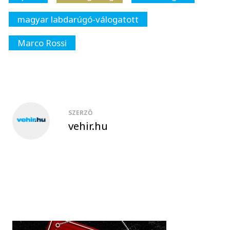
magyar labdarúgó-válogatott
Marco Rossi
SZERZŐ
vehir.hu