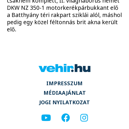
csaknem komplett, II. világháborús német
DKW NZ 350-1 motorkerékpárbukkant elő
a Batthyány téri rakpart sziklái alól, máshol
pedig egy közel féltonnás brit akna került
elő.
IMPRESSZUM
MÉDIAAJÁNLAT
JOGI NYILATKOZAT