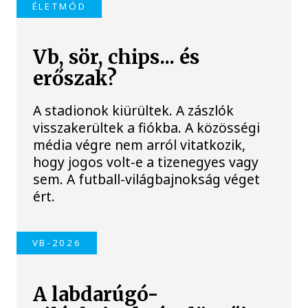
ÉLETMÓD
Vb, sör, chips... és
erőszak?
A stadionok kiürültek. A zászlók
visszakerültek a fiókba. A közösségi
média végre nem arról vitatkozik,
hogy jogos volt-e a tizenegyes vagy
sem. A futball-világbajnokság véget
ért.
VB-2026
A labdarúgó-