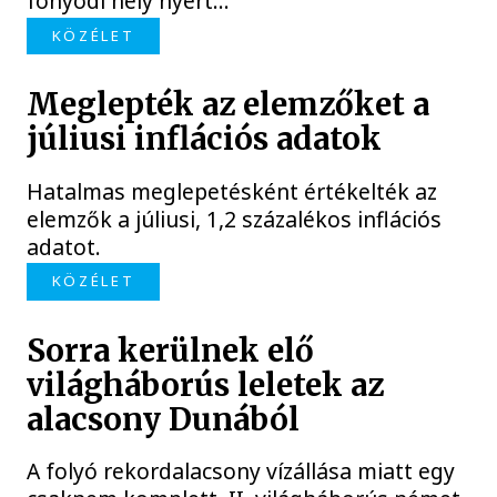
fonyódi hely nyert...
KÖZÉLET
Meglepték az elemzőket a
júliusi inflációs adatok
Hatalmas meglepetésként értékelték az
elemzők a júliusi, 1,2 százalékos inflációs
adatot.
KÖZÉLET
Sorra kerülnek elő
világháborús leletek az
alacsony Dunából
A folyó rekordalacsony vízállása miatt egy