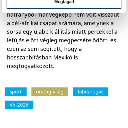
Megtagad
volt eredményes fejjel. A kétgólos
hátrányból már végképp nem volt visszaút
a dél-afrikai csapat számára, amelynek a
sorsa egy újabb kiállítás miatt percekkel a
lefújás előtt végleg megpecsételődött, és
ezen az sem segített, hogy a
hosszabbításban Mexikó is
megfogyatkozott.
sport
ország-világ
labdarúgás
Vb-2026