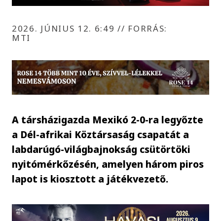
2026. JÚNIUS 12. 6:49
//
FORRÁS:
MTI
A társházigazda Mexikó 2-0-ra legyőzte
a Dél-afrikai Köztársaság csapatát a
labdarúgó-világbajnokság csütörtöki
nyitómérkőzésén, amelyen három piros
lapot is kiosztott a játékvezető.