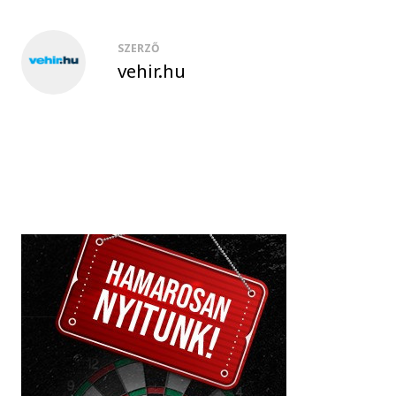
SZERZŐ
vehir.hu