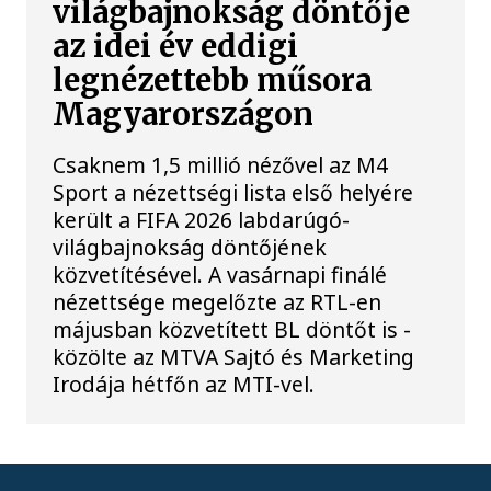
világbajnokság döntője
az idei év eddigi
legnézettebb műsora
Magyarországon
Csaknem 1,5 millió nézővel az M4
Sport a nézettségi lista első helyére
került a FIFA 2026 labdarúgó-
világbajnokság döntőjének
közvetítésével. A vasárnapi finálé
nézettsége megelőzte az RTL-en
májusban közvetített BL döntőt is -
közölte az MTVA Sajtó és Marketing
Irodája hétfőn az MTI-vel.