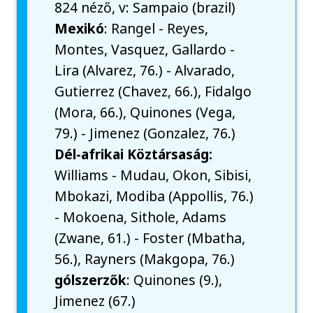
824 néző, v: Sampaio (brazil)
Mexikó
: Rangel - Reyes,
Montes, Vasquez, Gallardo -
Lira (Alvarez, 76.) - Alvarado,
Gutierrez (Chavez, 66.), Fidalgo
(Mora, 66.), Quinones (Vega,
79.) - Jimenez (Gonzalez, 76.)
Dél-afrikai Köztársaság:
Williams - Mudau, Okon, Sibisi,
Mbokazi, Modiba (Appollis, 76.)
- Mokoena, Sithole, Adams
(Zwane, 61.) - Foster (Mbatha,
56.), Rayners (Makgopa, 76.)
gólszerzők
: Quinones (9.),
Jimenez (67.)