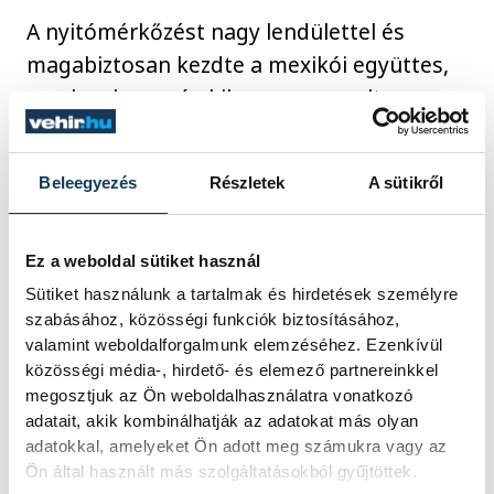
A nyitómérkőzést nagy lendülettel és
magabiztosan kezdte a mexikói együttes,
amelynek csupán kilenc percre volt
szüksége ahhoz, hogy megszerezze a
vezetést. A dél-afrikaiak ritkán jártak az
Beleegyezés
Részletek
A sütikről
ellenfél térfelén és ezekben a
periódusokban sem tudtak igazán komoly
veszélyt jelenteni a házigazda kapujára. Az
Ez a weboldal sütiket használ
első félidő jelentős mexikói mezőnyfölényt
Sütiket használunk a tartalmak és hirdetések személyre
szabásához, közösségi funkciók biztosításához,
hozott, sőt, a közép-amerikai együttes
valamint weboldalforgalmunk elemzéséhez. Ezenkívül
nem sokkal a szünet előtt az első gólt
közösségi média-, hirdető- és elemező partnereinkkel
szerző Quinones révén a kapufát is
megosztjuk az Ön weboldalhasználatra vonatkozó
adatait, akik kombinálhatják az adatokat más olyan
eltalálta, így összességében megérdemelt
adatokkal, amelyeket Ön adott meg számukra vagy az
volt az előnye.
Ön által használt más szolgáltatásokból gyűjtöttek.