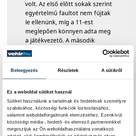
volt. Az első előtt sokak szerint
egyértelmű faultot nem fújtak
le ellenünk, míg a 11-est
meglepően könnyen adta meg
a játékvezető. A második
találatnál sajnos nagy egyéni
hibát vétettünk, ami után egy
érintőből, a félpályáról vették
Beleegyezés
Részletek
A sütikről
be a kapunkat. Ami pozitívum
volt, hogy a csapat nem esett
Ez a weboldal sütiket használ
össze 3-0-nál sem, és az utolsó
Sütiket használunk a tartalmak és hirdetések személyre
pillanatig próbálkoztunk, de a
szabásához, közösségi funkciók biztosításához,
kapufa többször is a
valamint weboldalforgalmunk elemzéséhez. Ezenkívül
Hajdúnánást segítette. A hazai
közösségi média-, hirdető- és elemező partnereinkkel
megosztjuk az Ön weboldalhasználatra vonatkozó
szurkolótábor mellett most
adatait, akik kombinálhatják az adatokat más olyan