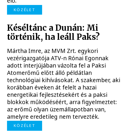
elő.
KÖZÉLET
Késéltánc a Dunán: Mi
történik, ha leáll Paks?
Mártha Imre, az MVM Zrt. egykori
vezérigazgatója ATV-n Rónai Egonnak
adott interjújában vázolta fel a Paksi
Atomerőmű előtt álló példátlan
technológiai kihívásokat. A szakember, aki
korábban éveken át felelt a hazai
energetikai fejlesztésekért és a paksi
blokkok működéséért, arra figyelmeztet:
az erőmű olyan üzemállapotban van,
amelyre eredetileg nem tervezték.
KÖZÉLET