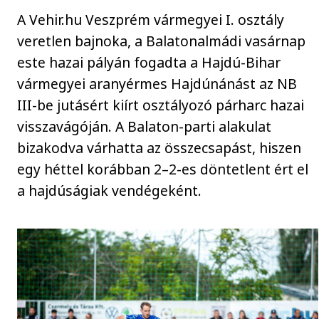
A Vehir.hu Veszprém vármegyei I. osztály
veretlen bajnoka, a Balatonalmádi vasárnap
este hazai pályán fogadta a Hajdú-Bihar
vármegyei aranyérmes Hajdúnánást az NB
III-be jutásért kiírt osztályozó párharc hazai
visszavágóján. A Balaton-parti alakulat
bizakodva várhatta az összecsapást, hiszen
egy héttel korábban 2–2-es döntetlent ért el
a hajdúságiak vendégeként.