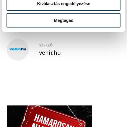
Kiválasztás engedélyezése
Balatonalmádi
Balatonalmádi SE
Megtagad
SZERZŐ
vehir.hu