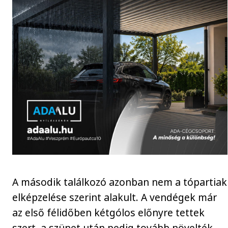
A második találkozó azonban nem a tópartiak
elképzelése szerint alakult. A vendégek már
az első félidőben kétgólos előnyre tettek
szert, a szünet után pedig tovább növelték