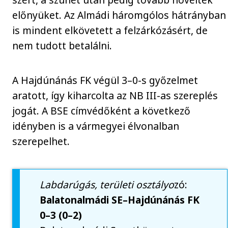
előnyüket. Az Almádi háromgólos hátrányban
is mindent elkövetett a felzárkózásért, de
nem tudott betalálni.
A Hajdúnánás FK végül 3–0-s győzelmet
aratott, így kiharcolta az NB III-as szereplés
jogát. A BSE címvédőként a következő
idényben is a vármegyei élvonalban
szerepelhet.
Labdarúgás, területi osztályo
zó:
Balatonalmádi SE–Hajdúnánás FK
0–3 (0–2)