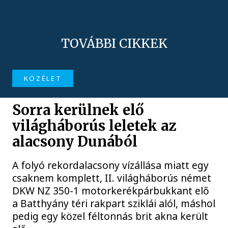
TOVÁBBI CIKKEK
KÖZÉLET
Sorra kerülnek elő
világháborús leletek az
alacsony Dunából
A folyó rekordalacsony vízállása miatt egy
csaknem komplett, II. világháborús német
DKW NZ 350-1 motorkerékpárbukkant elő
a Batthyány téri rakpart sziklái alól, máshol
pedig egy közel féltonnás brit akna került