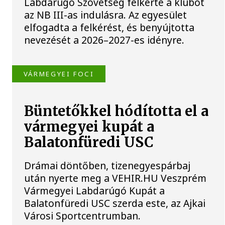
Labdarúgó Szövetség felkérte a klubot
az NB III-as indulásra. Az egyesület
elfogadta a felkérést, és benyújtotta
nevezését a 2026–2027-es idényre.
VÁRMEGYEI FOCI
Büntetőkkel hódította el a
vármegyei kupát a
Balatonfüredi USC
Drámai döntőben, tizenegyespárbaj
után nyerte meg a VEHIR.HU Veszprém
Vármegyei Labdarúgó Kupát a
Balatonfüredi USC szerda este, az Ajkai
Városi Sportcentrumban.