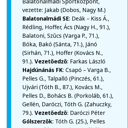
Balatonalmádi Sportközpont,
vezette: Jakab (Dobos, Nagy M.)
Balatonalmádi SE
: Deák – Kiss Á.,
Rédling, Hoffer, Ács (Nagy H., 91.),
Balatoni, Szűcs (Varga P., 71.),
Bóka, Bakó (Sánta, 71.), Jánó
(Sirhán, 71.), Hoffer (Kovács N.,
91.).
Vezetőedző
: Farkas László
Hajdúnánás FK
: Csapó – Varga B.,
Pelles G., Talpalló (Pinczés, 61.),
Ujvári (Tóth B., 87.), Kovács M.,
Pelles D., Bohács B. (Porkoláb, 61.),
Gellén, Daróczi, Tóth G. (Zahuczky,
79.).
Vezetőedző
: Daróczi Péter
Gólszerzők
: Tóth G. (25.), Pelles