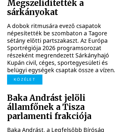
Megszelídítették a
sárkányokat
A dobok ritmusára evező csapatok
népesítették be szombaton a Tagore
sétány előtti partszakaszt. Az Európa
Sportrégiója 2026 programsorozat
részeként megrendezett Sárkányhajó
Kupán civil, céges, sportegyesületi és
belügyi egységek csaptak össze a vízen.
KÖZÉLET
Baka Andrást jelöli
államfőnek a Tisza
parlamenti frakciója
Baka Andrást, a Legfelsőbb Bíróság