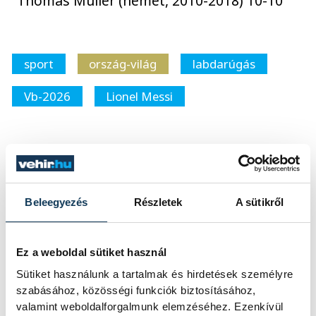
Thomas Müller (német, 2010-2018) 10-10
sport
ország-világ
labdarúgás
Vb-2026
Lionel Messi
SZERZŐ
Beleegyezés
Részletek
A sütikről
vehir.hu
Ez a weboldal sütiket használ
Sütiket használunk a tartalmak és hirdetések személyre
szabásához, közösségi funkciók biztosításához,
valamint weboldalforgalmunk elemzéséhez. Ezenkívül