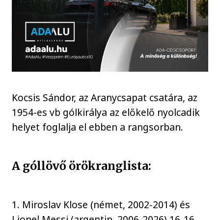
Kocsis Sándor, az Aranycsapat csatára, az
1954-es vb gólkirálya az előkelő nyolcadik
helyet foglalja el ebben a rangsorban.
A góllövő örökranglista:
1. Miroslav Klose (német, 2002-2014) és
Lionel Messi (argentin, 2006-2026) 16-16