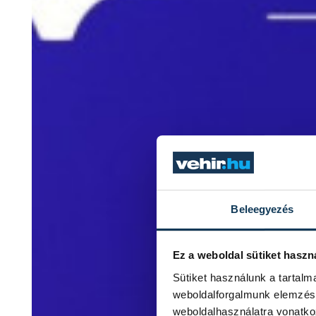
Beleegyezés
Ez a weboldal sütiket haszn
Sütiket használunk a tartal
weboldalforgalmunk elemzésé
weboldalhasználatra vonatko