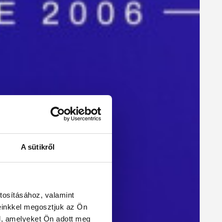
A sütikről
tosításához, valamint
einkkel megosztjuk az Ön
l, amelyeket Ön adott meg