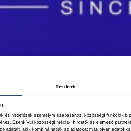
Részletek
ál
mak és hirdetések személyre szabásához, közösségi funkciók biz
hez. Ezenkívül közösségi média-, hirdető- és elemező partner
zó adatait, akik kombinálhatják az adatokat más olyan adatokka