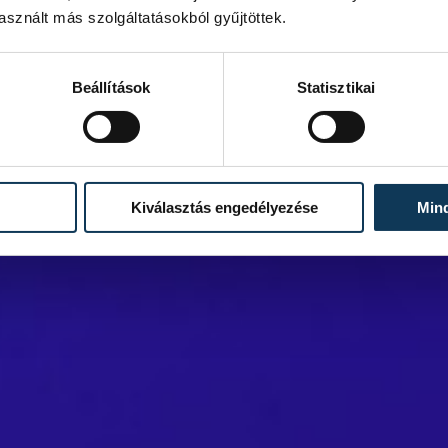
sznált más szolgáltatásokból gyűjtöttek.
Beállítások
Statisztikai
Kiválasztás engedélyezése
Min