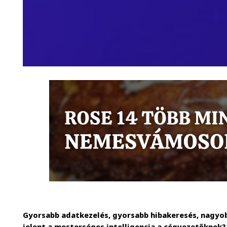
Gyorsabb adatkezelés, gyorsabb hibakeresés, nagyob
jelent a mesterséges intelligencia a cégvezetőknek?