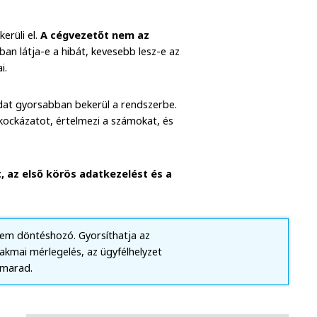
rüli el.
A
cégvezetőt nem az
n látja-e a hibát, kevesebb lesz-e az
i.
adat gyorsabban bekerül a rendszerbe.
a kockázatot, értelmezi a számokat, és
, az első körös adatkezelést és a
nem döntéshozó. Gyorsíthatja az
zakmai mérlegelés, az ügyfélhelyzet
 marad.