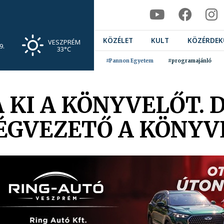
KÖZÉLET
KULT
KÖZÉRDEK
VESZPRÉM
9.
33°C
#Pannon Egyetem
#programajánló
 KI A KÖNYVELŐT. D
CÉGVEZETŐ A KÖNYV