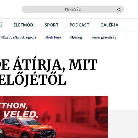
Ű
ÉLETMÓD
SPORT
PODCAST
GALÉRIA
#Európa Sportrégiója
#kék fény
#hőség
#energiaválság
E ÁTÍRJA, MIT
ELŐJÉTŐL