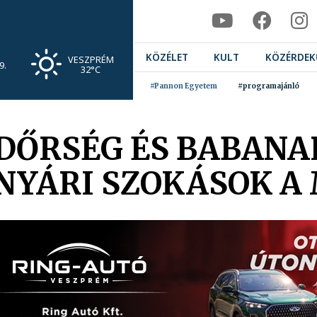
KÖZÉLET
KULT
KÖZÉRDEK
VESZPRÉM
9.
32°C
#Pannon Egyetem
#programajánló
DŐRSÉG ÉS BABANA
 NYÁRI SZOKÁSOK A