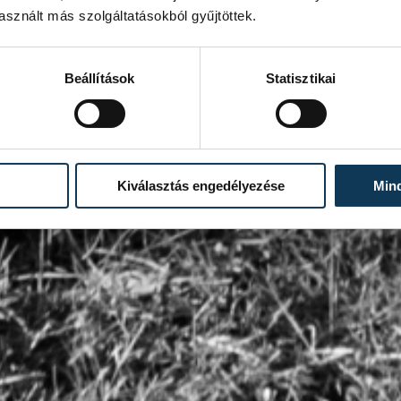
sznált más szolgáltatásokból gyűjtöttek.
Beállítások
Statisztikai
Kiválasztás engedélyezése
Min