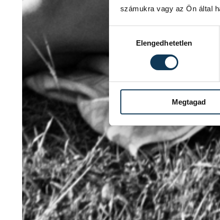
számukra vagy az Ön által ha
Hozzájárulás kiválasztása
Elengedhetetlen
Megtagad