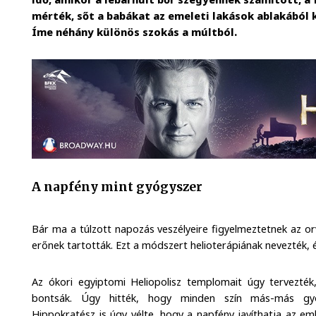
mérték, sőt a babákat az emeleti lakások ablakából
Íme néhány különös szokás a múltból.
A napfény mint gyógyszer
Bár ma a túlzott napozás veszélyeire figyelmeztetnek az o
erőnek tartották. Ezt a módszert helioterápiának nevezték, é
Az ókori egyiptomi Heliopolisz templomait úgy tervezték
bontsák. Úgy hitték, hogy minden szín más-más gyóg
Hippokratész is úgy vélte, hogy a napfény javíthatja az em