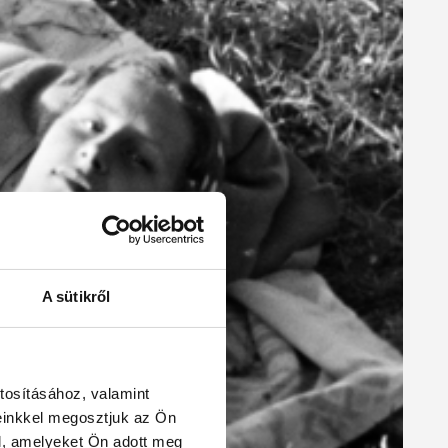
A sütikről
tosításához, valamint
einkkel megosztjuk az Ön
l, amelyeket Ön adott meg