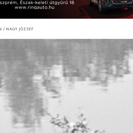
 / NAGY JÓZSEF