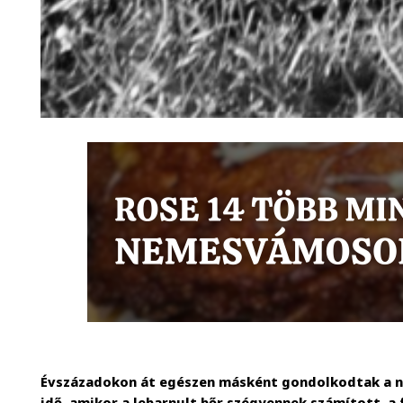
Évszázadokon át egészen másként gondolkodtak a nap
idő, amikor a lebarnult bőr szégyennek számított, 