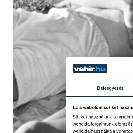
Beleegyezés
Ez a weboldal sütiket haszn
Sütiket használunk a tartal
weboldalforgalmunk elemzésé
weboldalhasználatra vonatko