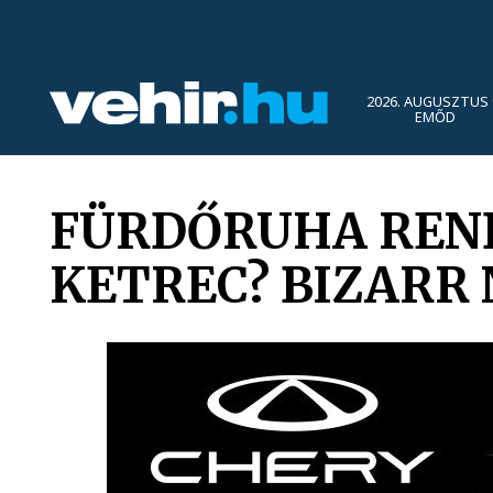
2026. AUGUSZTUS 
EMŐD
FÜRDŐRUHA REN
KETREC? BIZARR