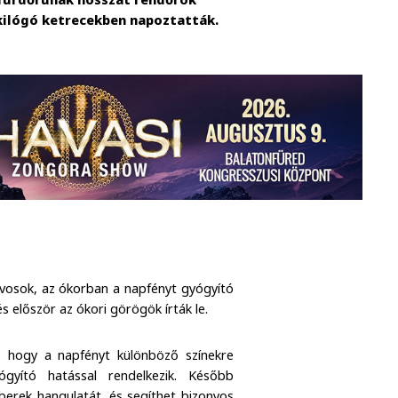
 kilógó ketrecekben napoztatták.
rvosok, az ókorban a napfényt gyógyító
s először az ókori görögök írták le.
, hogy a napfényt különböző színekre
yító hatással rendelkezik. Később
berek hangulatát, és segíthet bizonyos