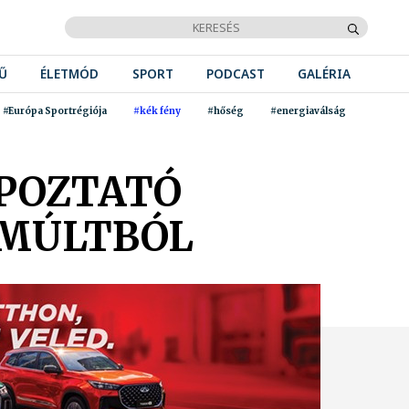
Ű
ÉLETMÓD
SPORT
PODCAST
GALÉRIA
#Európa Sportrégiója
#kék fény
#hőség
#energiaválság
POZTATÓ
 MÚLTBÓL