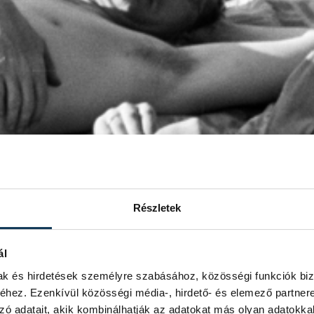
Részletek
ál
mak és hirdetések személyre szabásához, közösségi funkciók biz
hez. Ezenkívül közösségi média-, hirdető- és elemező partner
zó adatait, akik kombinálhatják az adatokat más olyan adatokka