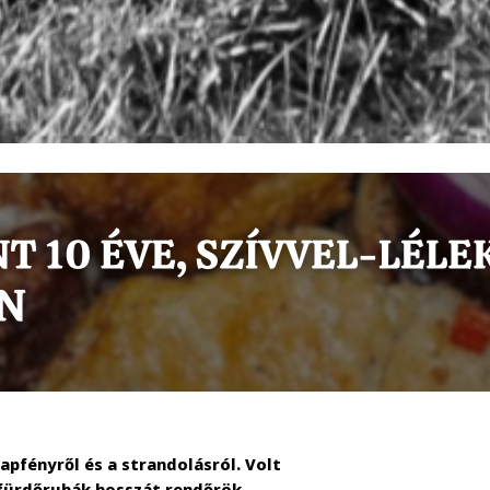
fényről és a strandolásról. Volt
a fürdőruhák hosszát rendőrök