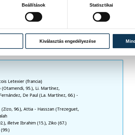
Beállítások
Statisztikai
jnokságon kétgólos hátrányból.
ai idő szerint - 3 órától a Svájc-
Kiválasztás engedélyezése
Min
ois Letexier (francia)
 (Otamendi, 95.), Li. Martínez,
 Fernández, De Paul (La. Martínez, 66.) -
n (Zizo, 96.), Attia - Hasszan (Trezeguet,
alah
), illetve Ibrahim (15.), Ziko (67.)
 (99.)