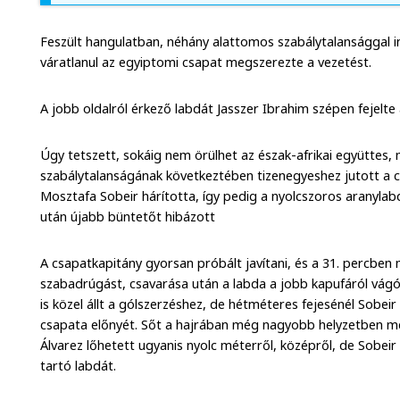
Feszült hangulatban, néhány alattomos szabálytalansággal 
váratlanul az egyiptomi csapat megszerezte a vezetést.
A jobb oldalról érkező labdát Jasszer Ibrahim szépen fejelte
Úgy tetszett, sokáig nem örülhet az észak-afrikai együttes
szabálytalanságának következtében tizenegyeshez jutott a 
Mosztafa Sobeir hárította, így pedig a nyolcszoros aranylab
után újabb büntetőt hibázott
A csapatkapitány gyorsan próbált javítani, és a 31. percben
szabadrúgást, csavarása után a labda a jobb kapufáról vágód
is közel állt a gólszerzéshez, de hétméteres fejesénél Sobei
csapata előnyét. Sőt a hajrában még nagyobb helyzetben men
Álvarez lőhetett ugyanis nyolc méterről, középről, de Sobeir 
tartó labdát.