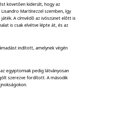
zést követően kiderült, hogy az
t Lisandro Martínezzel szemben, így
játék. A címvédő az ivószünet előtt is
lat is csak elvétve lépte át, és az
támadást indított, amelynek végén
 az egyiptomiak pedig látványosan
gólt szerezve fordított. A második
bajnokságokon.