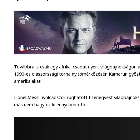
Továbbra is csak egy afrikai csapat nyert világbajnokságon a
1990-es olaszországi torna nyitómérkőzésén Kamerun győzte
amerikaiakat.
Lionel Messi nyolcadszor rúghatott tizenegyest világbajnoks
más nem hagyott ki ennyi büntetőt.