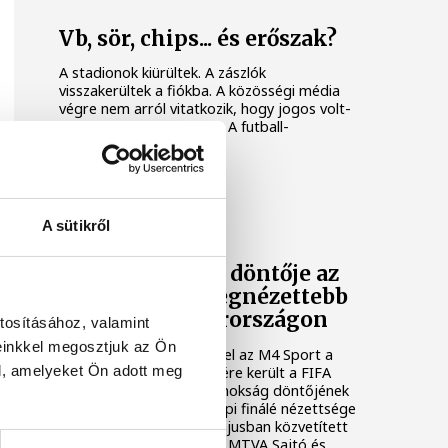
Vb, sör, chips... és erőszak?
A stadionok kiürültek. A zászlók
visszakerültek a fiókba. A közösségi média
végre nem arról vitatkozik, hogy jogos volt-
e a tizenegyes vagy sem. A futball-
világbajnokság véget ért.
VB-2026
A sütikről
A labdarúgó-
világbajnokság döntője az
idei év eddigi legnézettebb
műsora Magyarországon
tosításához, valamint
einkkel megosztjuk az Ön
Csaknem 1,5 millió nézővel az M4 Sport a
l, amelyeket Ön adott meg
nézettségi lista első helyére került a FIFA
2026 labdarúgó-világbajnokság döntőjének
közvetítésével. A vasárnapi finálé nézettsége
megelőzte az RTL-en májusban közvetített
BL döntőt is - közölte az MTVA Sajtó és