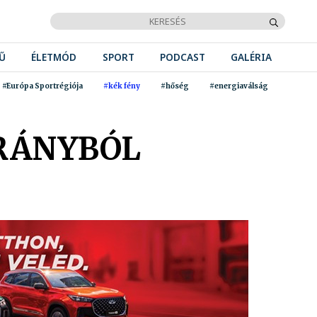
Ű
ÉLETMÓD
SPORT
PODCAST
GALÉRIA
#Európa Sportrégiója
#kék fény
#hőség
#energiaválság
TRÁNYBÓL