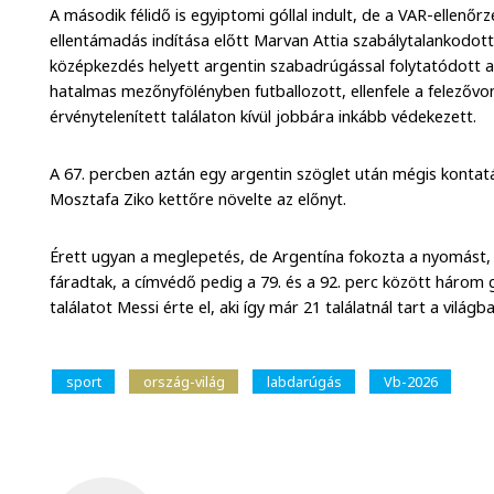
A második félidő is egyiptomi góllal indult, de a VAR-ellenőr
ellentámadás indítása előtt Marvan Attia szabálytalankodot
középkezdés helyett argentin szabadrúgással folytatódott a 
hatalmas mezőnyfölényben futballozott, ellenfele a felezővona
érvénytelenített találaton kívül jobbára inkább védekezett.
A 67. percben aztán egy argentin szöglet után mégis konta
Mosztafa Ziko kettőre növelte az előnyt.
Érett ugyan a meglepetés, de Argentína fokozta a nyomást,
fáradtak, a címvédő pedig a 79. és a 92. perc között három 
találatot Messi érte el, aki így már 21 találatnál tart a világ
sport
ország-világ
labdarúgás
Vb-2026