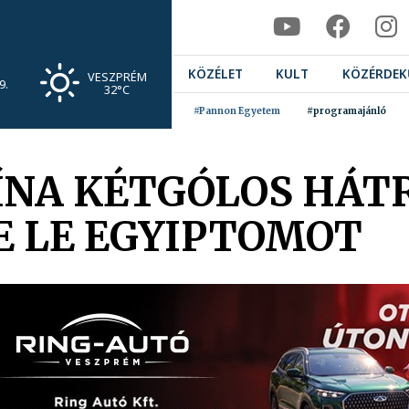
KÖZÉLET
KULT
KÖZÉRDEK
VESZPRÉM
9.
32°C
#Pannon Egyetem
#programajánló
TÍNA KÉTGÓLOS HÁ
E LE EGYIPTOMOT