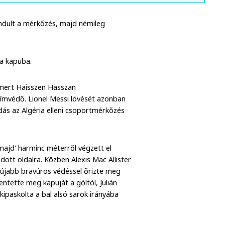
indult a mérkőzés, majd némileg
 a kapuba.
, mert Haisszen Hasszan
címvédő. Lionel Messi lövését azonban
dás az Algéria elleni csoportmérkőzés
 majd' harminc méterről végzett el
ott oldalra. Közben Alexis Mac Allister
r újabb bravúros védéssel őrizte meg
tette meg kapuját a góltól, Julián
kipaskolta a bal alsó sarok irányába