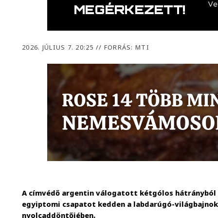
2026. JÚLIUS 7. 20:25
//
FORRÁS: MTI
A címvédő argentin válogatott kétgólos hátrányból f
egyiptomi csapatot kedden a labdarúgó-világbajnok
nyolcaddöntőjében.