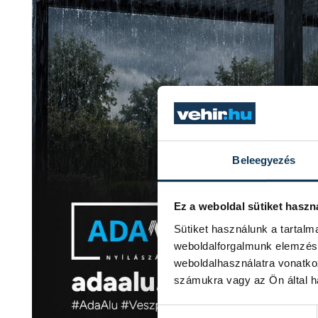
Beleegyezés
Ez a weboldal sütiket haszn
Sütiket használunk a tartal
weboldalforgalmunk elemzésé
weboldalhasználatra vonatko
számukra vagy az Ön által ha
Hozzájárulás kiválasztása