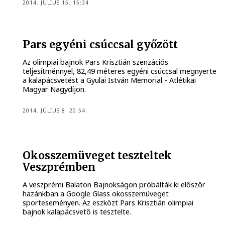
2014. JÚLIUS 15. 15:34
Pars egyéni csúccsal győzött
Az olimpiai bajnok Pars Krisztián szenzációs
teljesítménnyel, 82,49 méteres egyéni csúccsal megnyerte
a kalapácsvetést a Gyulai István Memorial - Atlétikai
Magyar Nagydíjon.
2014. JÚLIUS 8. 20:54
Okosszemüveget teszteltek
Veszprémben
A veszprémi Balaton Bajnokságon próbálták ki először
hazánkban a Google Glass okosszemüveget
sporteseményen. Az eszközt Pars Krisztián olimpiai
bajnok kalapácsvető is tesztelte.