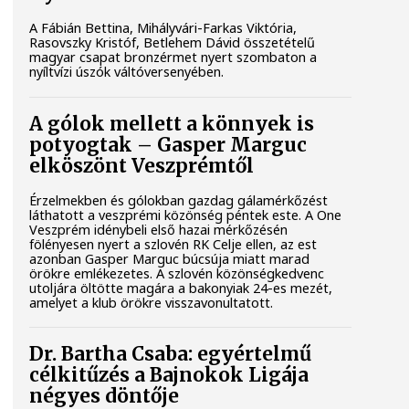
A Fábián Bettina, Mihályvári-Farkas Viktória,
Rasovszky Kristóf, Betlehem Dávid összetételű
magyar csapat bronzérmet nyert szombaton a
nyíltvízi úszók váltóversenyében.
A gólok mellett a könnyek is
potyogtak – Gasper Marguc
elköszönt Veszprémtől
Érzelmekben és gólokban gazdag gálamérkőzést
láthatott a veszprémi közönség péntek este. A One
Veszprém idénybeli első hazai mérkőzésén
fölényesen nyert a szlovén RK Celje ellen, az est
azonban Gasper Marguc búcsúja miatt marad
örökre emlékezetes. A szlovén közönségkedvenc
utoljára öltötte magára a bakonyiak 24-es mezét,
amelyet a klub örökre visszavonultatott.
Dr. Bartha Csaba: egyértelmű
célkitűzés a Bajnokok Ligája
négyes döntője