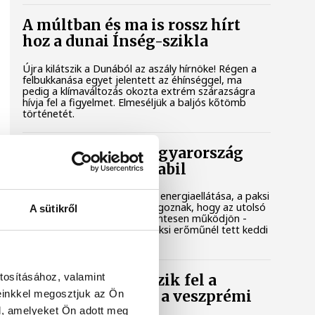
A múltban és ma is rossz hírt
hoz a dunai Ínség-szikla
Újra kilátszik a Dunából az aszály hírnöke! Régen a
felbukkanása egyet jelentett az éhínséggel, ma
pedig a klímaváltozás okozta extrém szárazságra
hívja fel a figyelmet. Elmeséljük a baljós kőtömb
történetét.
Magyar Péter: Magyarország
energiaellátása stabil
Jelenleg stabil Magyarország energiaellátása, a paksi
erőmű munkatársai azon dolgoznak, hogy az utolsó
A sütikről
még termelő turbina hibamentesen működjön -
közölte a miniszterelnök a paksi erőműnél tett keddi
látogatása során.
tosításához, valamint
Játék közben fedezik fel a
einkkel megosztjuk az Ön
tudomány világát a veszprémi
gyerekek
l, amelyeket Ön adott meg