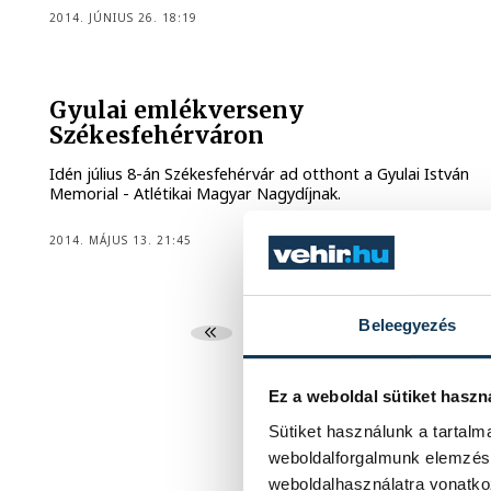
2014. JÚNIUS 26. 18:19
Gyulai emlékverseny
Székesfehérváron
Idén július 8-án Székesfehérvár ad otthont a Gyulai István
Memorial - Atlétikai Magyar Nagydíjnak.
2014. MÁJUS 13. 21:45
Beleegyezés
...
70
71
Ez a weboldal sütiket haszn
Sütiket használunk a tartal
weboldalforgalmunk elemzésé
weboldalhasználatra vonatko