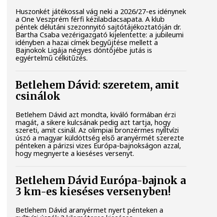
Huszonkét játékossal vág neki a 2026/27-es idénynek
a One Veszprém férfi kézilabdacsapata. A klub
péntek délutáni szezonnyitó sajtótájékoztatóján dr.
Bartha Csaba vezérigazgató kijelentette: a jubileumi
idényben a hazai címek begyűjtése mellett a
Bajnokok Ligája négyes döntőjébe jutás is
egyértelmű célkitűzés.
Betlehem Dávid: szeretem, amit
csinálok
Betlehem Dávid azt mondta, kiváló formában érzi
magát, a sikere kulcsának pedig azt tartja, hogy
szereti, amit csinál. Az olimpiai bronzérmes nyíltvízi
úszó a magyar küldöttség első aranyérmét szerezte
pénteken a párizsi vizes Európa-bajnokságon azzal,
hogy megnyerte a kieséses versenyt.
Betlehem Dávid Európa-bajnok a
3 km-es kieséses versenyben!
Betlehem Dávid aranyérmet nyert pénteken a