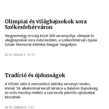
Olimpiai és világbajnokok sora
Székesfehérváron
Negyvennégy ország közel 300 versenyzője, olimpiai és
világbajnokok sora indul kedden, a székesfehérvári Gyulai
István Memorial-Atlétikai Magyar Nagydíjon.
2014. JÚLIUS 7. 21:17
Tradíció és újdonságok
A VEDAC idén is nemzetközi atlétika versenyt rendez,
immár 56. alkalommal került kiírásra a Balaton Bajnokság.
Az erős mezőny mellett a szervezők jelentős újításokkal
készülnek.
2014. JÚNIUS 6. 7:51