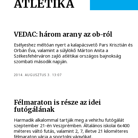
ATLÉTIKA
VEDAC: három arany az ob-ról
Esélyeshez méltóan nyert a kalapácsvető Pars Krisztián és
Orbán Éva, valamint a súlylökő Márton Anita a
Székesfehérváron zajló atlétikai országos bajnokság
szombati második napján.
2014. AUGUSZTUS 3. 13:07
Félmaraton is része az idei
futógálának
Harmadik alkalommal tartják meg a vehir.hu futógálát
szeptember 21-én Veszprémben. Általános iskolai 6x400
méteres váltó futás, valamint 2, 7, illetve 21 kilométeres
félmaraton várja a sportolni vágyókat.