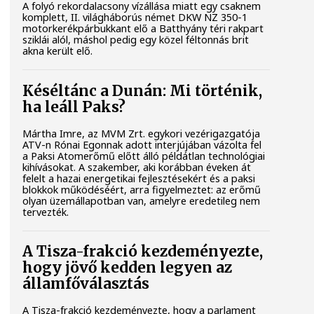
A folyó rekordalacsony vízállása miatt egy csaknem
komplett, II. világháborús német DKW NZ 350-1
motorkerékpárbukkant elő a Batthyány téri rakpart
sziklái alól, máshol pedig egy közel féltonnás brit
akna került elő.
Késéltánc a Dunán: Mi történik,
ha leáll Paks?
Mártha Imre, az MVM Zrt. egykori vezérigazgatója
ATV-n Rónai Egonnak adott interjújában vázolta fel
a Paksi Atomerőmű előtt álló példátlan technológiai
kihívásokat. A szakember, aki korábban éveken át
felelt a hazai energetikai fejlesztésekért és a paksi
blokkok működéséért, arra figyelmeztet: az erőmű
olyan üzemállapotban van, amelyre eredetileg nem
tervezték.
A Tisza-frakció kezdeményezte,
hogy jövő kedden legyen az
államfőválasztás
A Tisza-frakció kezdeményezte, hogy a parlament