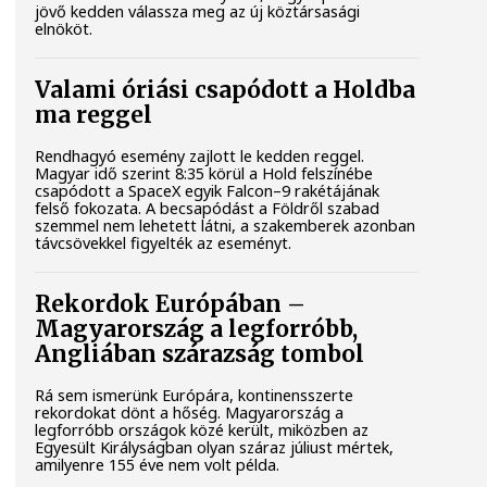
jövő kedden válassza meg az új köztársasági
elnököt.
Valami óriási csapódott a Holdba
ma reggel
Rendhagyó esemény zajlott le kedden reggel.
Magyar idő szerint 8:35 körül a Hold felszínébe
csapódott a SpaceX egyik Falcon–9 rakétájának
felső fokozata. A becsapódást a Földről szabad
szemmel nem lehetett látni, a szakemberek azonban
távcsövekkel figyelték az eseményt.
Rekordok Európában –
Magyarország a legforróbb,
Angliában szárazság tombol
Rá sem ismerünk Európára, kontinensszerte
rekordokat dönt a hőség. Magyarország a
legforróbb országok közé került, miközben az
Egyesült Királyságban olyan száraz júliust mértek,
amilyenre 155 éve nem volt példa.