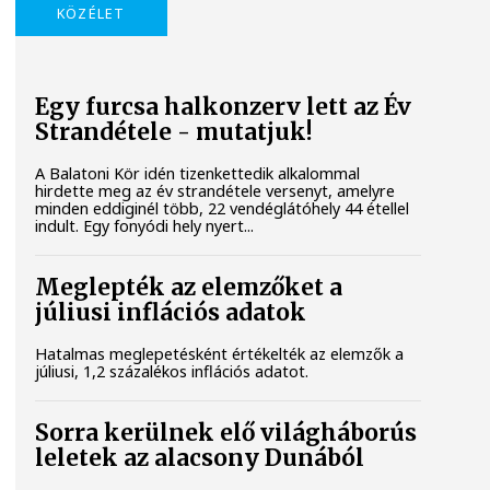
KÖZÉLET
Egy furcsa halkonzerv lett az Év
Strandétele - mutatjuk!
A Balatoni Kör idén tizenkettedik alkalommal
hirdette meg az év strandétele versenyt, amelyre
minden eddiginél több, 22 vendéglátóhely 44 étellel
indult. Egy fonyódi hely nyert...
Meglepték az elemzőket a
júliusi inflációs adatok
Hatalmas meglepetésként értékelték az elemzők a
júliusi, 1,2 százalékos inflációs adatot.
Sorra kerülnek elő világháborús
leletek az alacsony Dunából