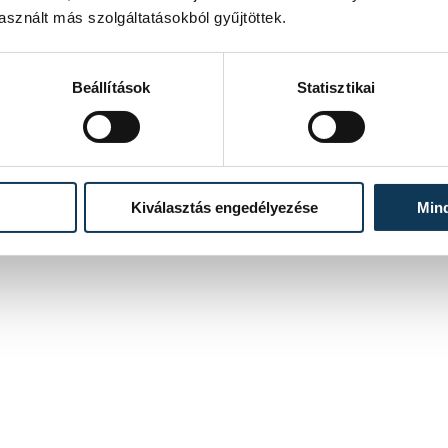
sznált más szolgáltatásokból gyűjtöttek.
Beállítások
Statisztikai
Kiválasztás engedélyezése
Min