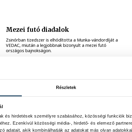
Mezei futó diadalok
Zsinórban tizedszer is elhódította a Munka-vándordíját a
VEDAC, miután a legjobbnak bizonyult a mezei futó
országos bajnokságon.
2014. ÁPRILIS 21. 12:10
Részletek
72
73
74
...
ál
mak és hirdetések személyre szabásához, közösségi funkciók biz
hez. Ezenkívül közösségi média-, hirdető- és elemező partner
zó adatait, akik kombinálhatják az adatokat más olyan adatokka