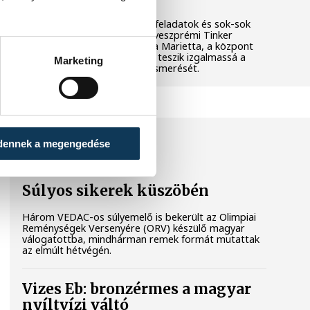
Látványos kísérletek, kreatív feladatok és sok-sok
élmény várja a gyerekeket a veszprémi Tinker
Labsben. Videónkban Balassa Marietta, a központ
vezetője mutatja be, hogyan teszik izgalmassá a
Marketing
természettudományok megismerését.
SPORT
dennek a megengedése
Súlyos sikerek küszöbén
Három VEDAC-os súlyemelő is bekerült az Olimpiai
Reménységek Versenyére (ORV) készülő magyar
válogatottba, mindhárman remek formát mutattak
az elmúlt hétvégén.
Vizes Eb: bronzérmes a magyar
nyíltvízi váltó