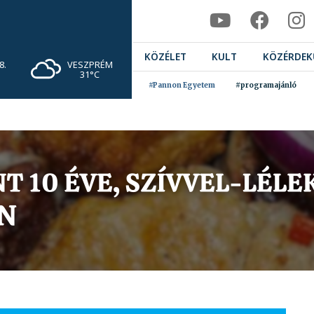
KÖZÉLET
KULT
KÖZÉRDEK
VESZPRÉM
8.
31°C
#Pannon Egyetem
#programajánló