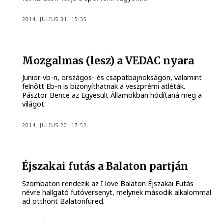
2014. JÚLIUS 31. 15:35
Mozgalmas (lesz) a VEDAC nyara
Junior vb-n, országos- és csapatbajnokságon, valamint
felnőtt Eb-n is bizonyíthatnak a veszprémi atléták.
Pásztor Bence az Egyesült Államokban hódítaná meg a
világot.
2014. JÚLIUS 20. 17:52
Éjszakai futás a Balaton partján
Szombaton rendezik az I love Balaton Éjszakai Futás
névre hallgató futóversenyt, melynek második alkalommal
ad otthont Balatonfüred.