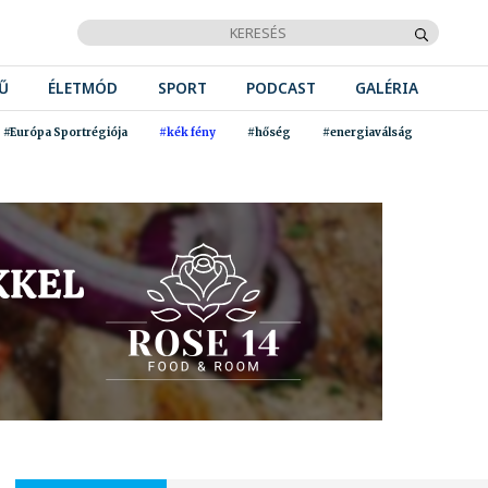
Ű
ÉLETMÓD
SPORT
PODCAST
GALÉRIA
#Európa Sportrégiója
#kék fény
#hőség
#energiaválság