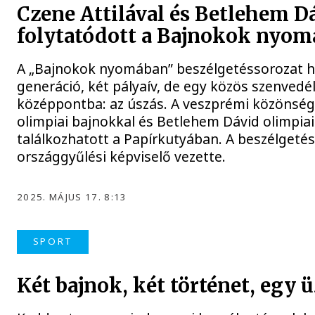
Czene Attilával és Betlehem D
folytatódott a Bajnokok nyo
A „Bajnokok nyomában” beszélgetéssorozat h
generáció, két pályaív, de egy közös szenvedél
középpontba: az úszás. A veszprémi közönség 
olimpiai bajnokkal és Betlehem Dávid olimpia
találkozhatott a Papírkutyában. A beszélgetés
országgyűlési képviselő vezette.
2025. MÁJUS 17. 8:13
SPORT
Két bajnok, két történet, egy 