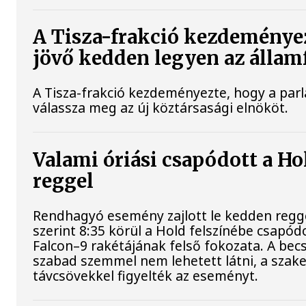
A Tisza-frakció kezdeménye
jövő kedden legyen az állam
A Tisza-frakció kezdeményezte, hogy a par
válassza meg az új köztársasági elnököt.
Valami óriási csapódott a H
reggel
Rendhagyó esemény zajlott le kedden regg
szerint 8:35 körül a Hold felszínébe csapód
Falcon–9 rakétájának felső fokozata. A bec
szabad szemmel nem lehetett látni, a sza
távcsövekkel figyelték az eseményt.