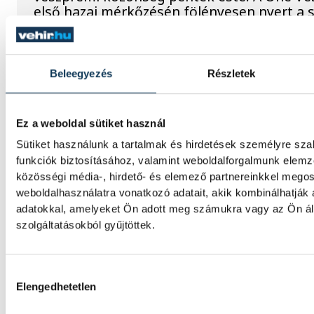
első hazai mérkőzésén fölényesen nyert a s
ellen, az est azonban Gasper Marguc búcsú
örökre emlékezetes. A szlovén közönségked
öltötte magára a bakonyiak 24-es mezét, a
visszavonultatott.
Beleegyezés
Részletek
Dr. Bartha Csaba: egyértelmű
Ez a weboldal sütiket használ
Bajnokok Ligája négyes dön
Sütiket használunk a tartalmak és hirdetések személyre sz
funkciók biztosításához, valamint weboldalforgalmunk elem
közösségi média-, hirdető- és elemező partnereinkkel mego
Huszonkét játékossal vág neki a 2026/27-e
weboldalhasználatra vonatkozó adatait, akik kombinálhatják
Veszprém férfi kézilabdacsapata. A klub pé
adatokkal, amelyeket Ön adott meg számukra vagy az Ön ál
szezonnyitó sajtótájékoztatóján dr. Bartha
szolgáltatásokból gyűjtöttek.
kijelentette: a jubileumi idényben a hazai 
mellett a Bajnokok Ligája négyes döntőjébe
célkitűzés.
Hozzájárulás kiválasztása
Elengedhetetlen
Betlehem Dávid: szeretem, a