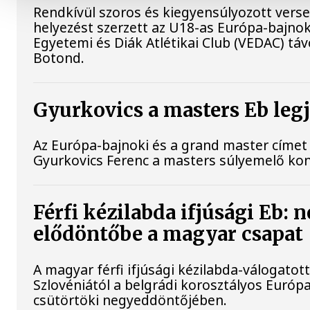
Rendkívül szoros és kiegyensúlyozott vers
helyezést szerzett az U18-as Európa-bajn
Egyetemi és Diák Atlétikai Club (VEDAC) tá
Botond.
Gyurkovics a masters Eb leg
Az Európa-bajnoki és a grand master címet 
Gyurkovics Ferenc a masters súlyemelő ko
Férfi kézilabda ifjúsági Eb: 
elődöntőbe a magyar csapat
A magyar férfi ifjúsági kézilabda-válogatot
Szlovéniától a belgrádi korosztályos Euró
csütörtöki negyeddöntőjében.