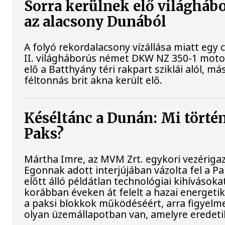
Sorra kerülnek elő világhábo
az alacsony Dunából
A folyó rekordalacsony vízállása miatt egy
II. világháborús német DKW NZ 350-1 mot
elő a Batthyány téri rakpart sziklái alól, m
féltonnás brit akna került elő.
Késéltánc a Dunán: Mi történi
Paks?
Mártha Imre, az MVM Zrt. egykori vezériga
Egonnak adott interjújában vázolta fel a 
előtt álló példátlan technológiai kihívásoka
korábban éveken át felelt a hazai energetik
a paksi blokkok működéséért, arra figyelm
olyan üzemállapotban van, amelyre eredeti