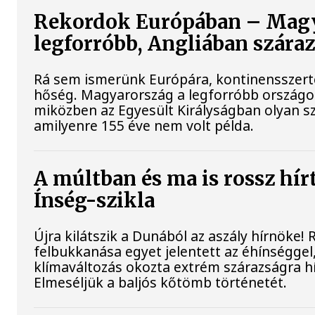
Rekordok Európában – Magy
legforróbb, Angliában szára
Rá sem ismerünk Európára, kontinensszert
hőség. Magyarország a legforróbb országok
miközben az Egyesült Királyságban olyan sz
amilyenre 155 éve nem volt példa.
A múltban és ma is rossz hír
Ínség-szikla
Újra kilátszik a Dunából az aszály hírnöke!
felbukkanása egyet jelentett az éhínséggel
klímaváltozás okozta extrém szárazságra hív
Elmeséljük a baljós kőtömb történetét.