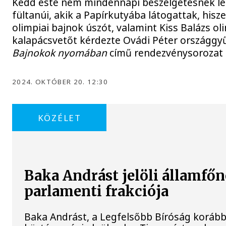
Kedd este nem mindennapi beszélgetésnek le
fültanúi, akik a Papírkutyába látogattak, hisz
olimpiai bajnok úszót, valamint Kiss Balázs ol
kalapácsvetőt kérdezte Ovádi Péter országgyűl
Bajnokok nyomában
című rendezvénysorozat 
2024. OKTÓBER 20. 12:30
KÖZÉLET
Baka Andrást jelöli államfőn
parlamenti frakciója
Baka Andrást, a Legfelsőbb Bíróság korábbi 