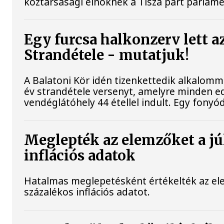
köztársasági elnöknek a Tisza párt parlamen
Egy furcsa halkonzerv lett a
Strandétele - mutatjuk!
A Balatoni Kör idén tizenkettedik alkalomm
év strandétele versenyt, amelyre minden ed
vendéglátóhely 44 étellel indult. Egy fonyódi
Meglepték az elemzőket a jú
inflációs adatok
Hatalmas meglepetésként értékelték az elem
százalékos inflációs adatot.