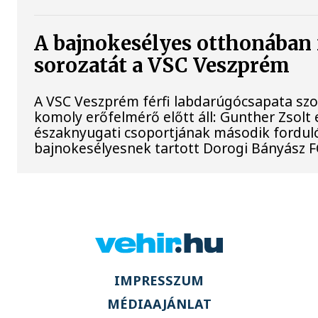
A bajnokesélyes otthonában 
sorozatát a VSC Veszprém
A VSC Veszprém férfi labdarúgócsapata s
komoly erőfelmérő előtt áll: Gunther Zsolt 
északnyugati csoportjának második fordul
bajnokesélyesnek tartott Dorogi Bányász F
IMPRESSZUM
MÉDIAAJÁNLAT