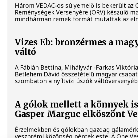
Három VEDAC-os súlyemelő is bekerült az O
Reménységek Versenyére (ORV) készülő ma
mindhárman remek formát mutattak az elm
Vizes Eb: bronzérmes a magy
váltó
A Fábián Bettina, Mihályvári-Farkas Viktória
Betlehem Dávid összetételű magyar csapat
szombaton a nyíltvízi úszók váltóversenyéb
A gólok mellett a könnyek i
Gasper Marguc elköszönt V
Érzelmekben és gólokban gazdag gálamérkő
veszprémi közönség péntek este. A One Ve