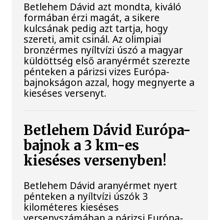
Betlehem Dávid azt mondta, kiváló
formában érzi magát, a sikere
kulcsának pedig azt tartja, hogy
szereti, amit csinál. Az olimpiai
bronzérmes nyíltvízi úszó a magyar
küldöttség első aranyérmét szerezte
pénteken a párizsi vizes Európa-
bajnokságon azzal, hogy megnyerte a
kieséses versenyt.
Betlehem Dávid Európa-
bajnok a 3 km-es
kieséses versenyben!
Betlehem Dávid aranyérmet nyert
pénteken a nyíltvízi úszók 3
kilométeres kieséses
versenyszámában a párizsi Európa-