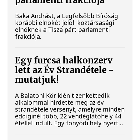
parlamenti frakciója
Baka Andrást, a Legfelsőbb Bíróság
korábbi elnökét jelöli köztársasági
elnöknek a Tisza párt parlamenti
frakciója.
Egy furcsa halkonzerv
lett az Év Strandétele -
mutatjuk!
A Balatoni Kör idén tizenkettedik
alkalommal hirdette meg az év
strandétele versenyt, amelyre minden
eddiginél több, 22 vendéglátóhely 44
étellel indult. Egy fonyódi hely nyert...