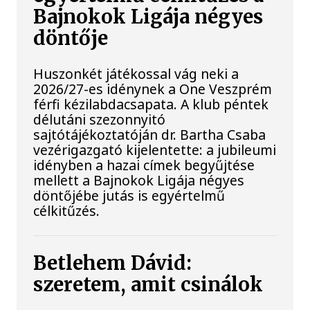
Bajnokok Ligája négyes
döntője
Huszonkét játékossal vág neki a
2026/27-es idénynek a One Veszprém
férfi kézilabdacsapata. A klub péntek
délutáni szezonnyitó
sajtótájékoztatóján dr. Bartha Csaba
vezérigazgató kijelentette: a jubileumi
idényben a hazai címek begyűjtése
mellett a Bajnokok Ligája négyes
döntőjébe jutás is egyértelmű
célkitűzés.
Betlehem Dávid:
szeretem, amit csinálok