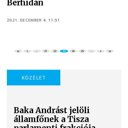
Berhidán
2021. DECEMBER 4. 11:51
...
21
22
23
24
25
...
KÖZÉLET
Baka Andrást jelöli
államfőnek a Tisza