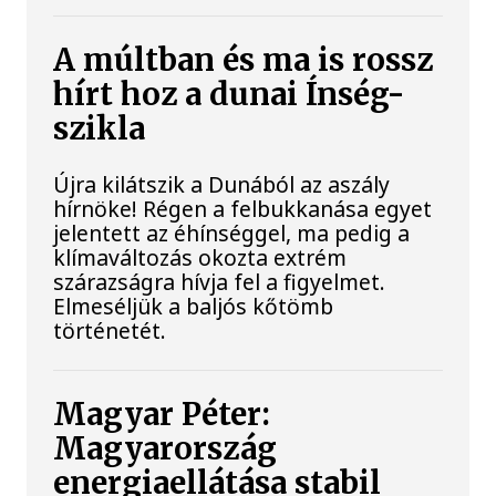
A múltban és ma is rossz
hírt hoz a dunai Ínség-
szikla
Újra kilátszik a Dunából az aszály
hírnöke! Régen a felbukkanása egyet
jelentett az éhínséggel, ma pedig a
klímaváltozás okozta extrém
szárazságra hívja fel a figyelmet.
Elmeséljük a baljós kőtömb
történetét.
Magyar Péter:
Magyarország
energiaellátása stabil