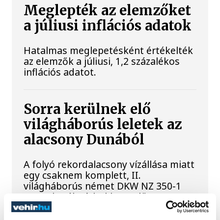
Meglepték az elemzőket
a júliusi inflációs adatok
Hatalmas meglepetésként értékelték
az elemzők a júliusi, 1,2 százalékos
inflációs adatot.
Sorra kerülnek elő
világháborús leletek az
alacsony Dunából
A folyó rekordalacsony vízállása miatt
egy csaknem komplett, II.
világháborús német DKW NZ 350-1
motorkerékpárbukkant elő a
Batthyány téri rakpart sziklái alól,
máshol pedig egy közel féltonnás brit