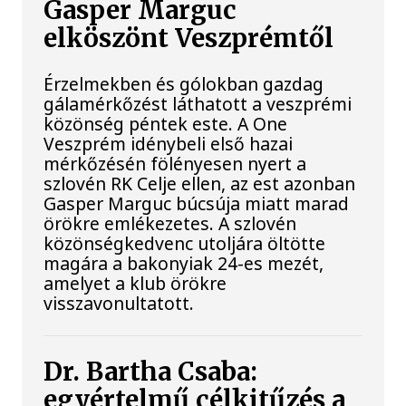
Gasper Marguc
elköszönt Veszprémtől
Érzelmekben és gólokban gazdag
gálamérkőzést láthatott a veszprémi
közönség péntek este. A One
Veszprém idénybeli első hazai
mérkőzésén fölényesen nyert a
szlovén RK Celje ellen, az est azonban
Gasper Marguc búcsúja miatt marad
örökre emlékezetes. A szlovén
közönségkedvenc utoljára öltötte
magára a bakonyiak 24-es mezét,
amelyet a klub örökre
visszavonultatott.
Dr. Bartha Csaba:
egyértelmű célkitűzés a