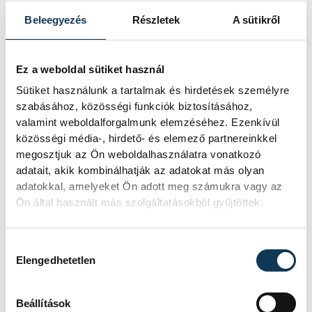
akna került elő.
Beleegyezés
Részletek
A sütikről
Késéltánc a Dunán: Mi
Ez a weboldal sütiket használ
történik, ha leáll Paks?
Sütiket használunk a tartalmak és hirdetések személyre
szabásához, közösségi funkciók biztosításához,
Mártha Imre, az MVM Zrt. egykori
valamint weboldalforgalmunk elemzéséhez. Ezenkívül
vezérigazgatója ATV-n Rónai Egonnak
közösségi média-, hirdető- és elemező partnereinkkel
adott interjújában vázolta fel a Paksi
megosztjuk az Ön weboldalhasználatra vonatkozó
Atomerőmű előtt álló példátlan
adatait, akik kombinálhatják az adatokat más olyan
technológiai kihívásokat. A
adatokkal, amelyeket Ön adott meg számukra vagy az
szakember, aki korábban éveken át
Ön által használt más szolgáltatásokból gyűjtöttek.
felelt a hazai energetikai
fejlesztésekért és a paksi blokkok
működéséért, arra figyelmeztet: az
Hozzájárulás kiválasztása
erőmű olyan üzemállapotban van,
Elengedhetetlen
amelyre eredetileg nem tervezték.
Beállítások