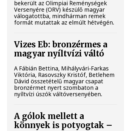
bekerült az Olimpiai Reménységek
Versenyére (ORV) készülő magyar
válogatottba, mindhárman remek
formát mutattak az elmúlt hétvégén.
Vizes Eb: bronzérmes a
magyar nyíltvízi váltó
A Fábián Bettina, Mihályvári-Farkas
Viktória, Rasovszky Kristóf, Betlehem
Dávid összetételű magyar csapat
bronzérmet nyert szombaton a
nyíltvízi úszók váltóversenyében.
A gólok mellett a
könnyek is potyogtak –