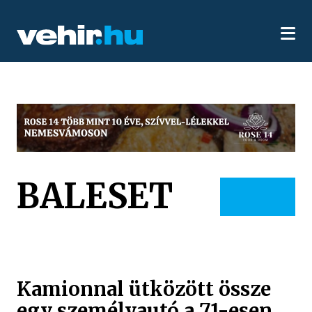
BALESET
Kamionnal ütközött össze
egy személyautó a 71-esen