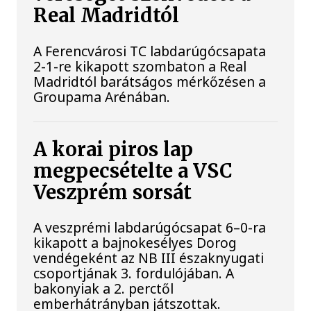
Real Madridtól
A Ferencvárosi TC labdarúgócsapata
2-1-re kikapott szombaton a Real
Madridtól barátságos mérkőzésen a
Groupama Arénában.
A korai piros lap
megpecsételte a VSC
Veszprém sorsát
A veszprémi labdarúgócsapat 6–0-ra
kikapott a bajnokesélyes Dorog
vendégeként az NB III északnyugati
csoportjának 3. fordulójában. A
bakonyiak a 2. perctől
emberhátrányban játszottak.