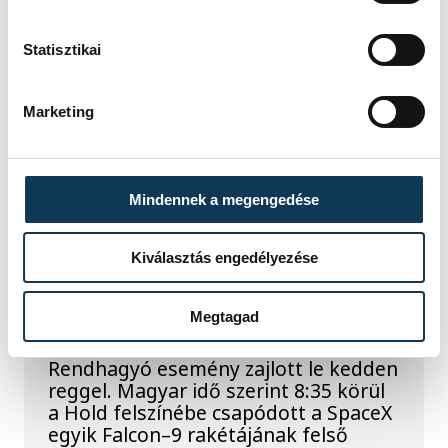
A Tisza-frakció
kezdeményezte, hogy
Statisztikai
jövő kedden legyen az
államfőválasztás
Marketing
A Tisza-frakció kezdeményezte, hogy
a parlament jövő kedden válassza
Mindennek a megengedése
meg az új köztársasági elnököt.
Kiválasztás engedélyezése
Valami óriási csapódott a
Holdba ma reggel
Megtagad
Rendhagyó esemény zajlott le kedden
reggel. Magyar idő szerint 8:35 körül
a Hold felszínébe csapódott a SpaceX
egyik Falcon–9 rakétájának felső