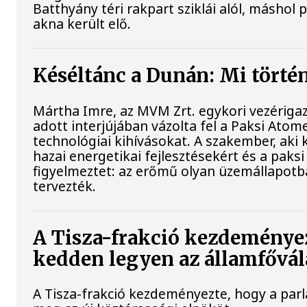
Batthyány téri rakpart sziklái alól, máshol 
akna került elő.
Késéltánc a Dunán: Mi történ
Mártha Imre, az MVM Zrt. egykori vezériga
adott interjújában vázolta fel a Paksi Atom
technológiai kihívásokat. A szakember, aki 
hazai energetikai fejlesztésekért és a pak
figyelmeztet: az erőmű olyan üzemállapotb
tervezték.
A Tisza-frakció kezdeményez
kedden legyen az államfővál
A Tisza-frakció kezdeményezte, hogy a par