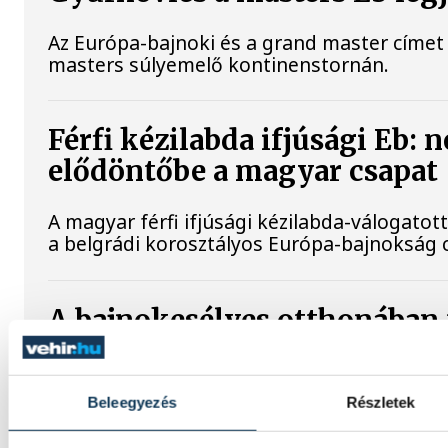
Az Európa-bajnoki és a grand master címet 
masters súlyemelő kontinenstornán.
Férfi kézilabda ifjúsági Eb: 
elődöntőbe a magyar csapat
A magyar férfi ifjúsági kézilabda-válogatott
a belgrádi korosztályos Európa-bajnokság
A bajnokesélyes otthonában 
sorozatát a VSC Veszprém
A VSC Veszprém férfi labdarúgócsapata s
Beleegyezés
Részletek
erőfelmérő előtt áll: Gunther Zsolt együtte
csoportjának második fordulójában a bajno