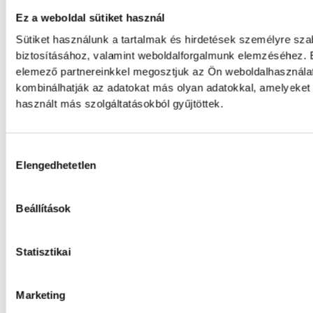
Bányász FC vendége lesz.
Ez a weboldal sütiket használ
Sütiket használunk a tartalmak és hirdetések személyre sz
biztosításához, valamint weboldalforgalmunk elemzéséhez. E
Nielsen bravúrokkal, Imre ké
elemező partnereinkkel megosztjuk az Ön weboldalhasználat
mutatkozott be Veszprém-
kombinálhatják az adatokat más olyan adatokkal, amelyeket
használt más szolgáltatásokból gyűjtöttek.
A bajnoki és Magyar Kupa-címvédő One Ves
győzelmet aratott az ETO University HT ve
sikerrel kezdte a nyári felkészülési mérkőz
Hozzájárulás kiválasztása
Elengedhetetlen
együttese nagy tempót diktált, és a találk
tartotta az eseményeket.
Beállítások
Női kézilabda ifjúsági vb: a
Statisztikai
kikapott Dániától a negyed
A magyar női ifjúsági kézilabda-válogatott 
Marketing
romániai korosztályos világbajnokság csü