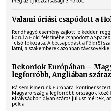
meg az új köztársasági elnököt.
Valami óriási csapódott a H
Rendhagyó esemény zajlott le kedden regge
körül a Hold felszínébe csapódott a SpaceX
felső fokozata. A becsapódást a Földről s
látni, a szakemberek azonban távcsövekkel 
Rekordok Európában – Magy
legforróbb, Angliában szára
Rá sem ismerünk Európára, kontinensszert
Magyarország a legforróbb országok közé k
Királyságban olyan száraz júliust mértek, 
példa.