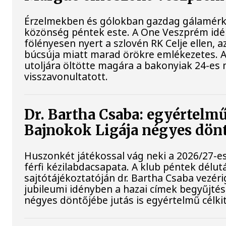
Érzelmekben és gólokban gazdag gálamérkő
közönség péntek este. A One Veszprém idé
fölényesen nyert a szlovén RK Celje ellen,
búcsúja miatt marad örökre emlékezetes. 
utoljára öltötte magára a bakonyiak 24-es 
visszavonultatott.
Dr. Bartha Csaba: egyértelmű
Bajnokok Ligája négyes dön
Huszonkét játékossal vág neki a 2026/27-
férfi kézilabdacsapata. A klub péntek délut
sajtótájékoztatóján dr. Bartha Csaba vezéri
jubileumi idényben a hazai címek begyűjtés
négyes döntőjébe jutás is egyértelmű célki