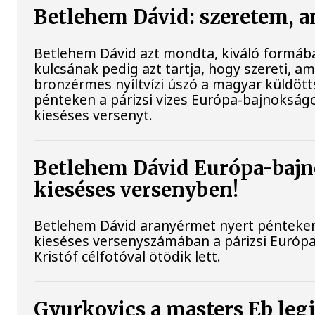
Betlehem Dávid: szeretem, a
Betlehem Dávid azt mondta, kiváló formába
kulcsának pedig azt tartja, hogy szereti, ami
bronzérmes nyíltvízi úszó a magyar küldöt
pénteken a párizsi vizes Európa-bajnokság
kieséses versenyt.
Betlehem Dávid Európa-bajn
kieséses versenyben!
Betlehem Dávid aranyérmet nyert pénteken 
kieséses versenyszámában a párizsi Európ
Kristóf célfotóval ötödik lett.
Gyurkovics a masters Eb leg