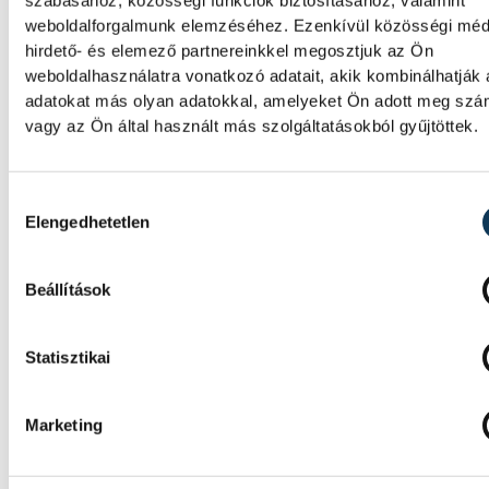
A Ferencvárosi TC labdarúgócsapata 2-1-re
szabásához, közösségi funkciók biztosításához, valamint
kikapott szombaton a Real Madridtól
weboldalforgalmunk elemzéséhez. Ezenkívül közösségi méd
barátságos mérkőzésen a Groupama Aréná
hirdető- és elemező partnereinkkel megosztjuk az Ön
weboldalhasználatra vonatkozó adatait, akik kombinálhatják
adatokat más olyan adatokkal, amelyeket Ön adott meg sz
A korai piros lap megpecséte
vagy az Ön által használt más szolgáltatásokból gyűjtöttek.
a VSC Veszprém sorsát
Hozzájárulás kiválasztása
A veszprémi labdarúgócsapat 6–0-ra kikapo
Elengedhetetlen
bajnokesélyes Dorog vendégeként az NB II
északnyugati csoportjának 3. fordulójában.
bakonyiak a 2. perctől emberhátrányban
Beállítások
játszottak.
Statisztikai
A Real Madrid képviselői
Marketing
megkoszorúzták Puskás Fer
sírját