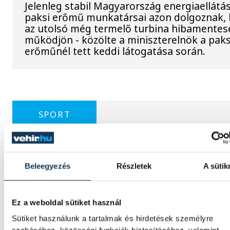
Jelenleg stabil Magyarország energiaellátás
paksi erőmű munkatársai azon dolgoznak,
az utolsó még termelő turbina hibamentes
működjön - közölte a miniszterelnök a paks
erőműnél tett keddi látogatása során.
SPORT
Beleegyezés
Részletek
A sütik
A Ferencváros egygólos
vereséget szenvedett a Real
Madridtól
Ez a weboldal sütiket használ
Sütiket használunk a tartalmak és hirdetések személyre