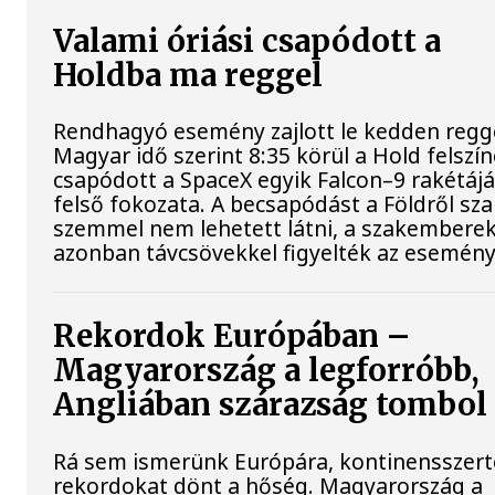
Valami óriási csapódott a
Holdba ma reggel
Rendhagyó esemény zajlott le kedden regge
Magyar idő szerint 8:35 körül a Hold felszí
csapódott a SpaceX egyik Falcon–9 rakétáj
felső fokozata. A becsapódást a Földről sz
szemmel nem lehetett látni, a szakembere
azonban távcsövekkel figyelték az esemény
Rekordok Európában –
Magyarország a legforróbb,
Angliában szárazság tombol
Rá sem ismerünk Európára, kontinensszert
rekordokat dönt a hőség. Magyarország a