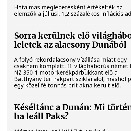
Hatalmas meglepetésként értékelték az
elemzők a júliusi, 1,2 százalékos inflációs a
Sorra kerülnek elő világháb
leletek az alacsony Dunából
A folyó rekordalacsony vízállása miatt egy
csaknem komplett, II. világháborús néme
NZ 350-1 motorkerékpárbukkant elő a
Batthyány téri rakpart sziklái alól, máshol 
egy közel féltonnás brit akna került elő.
Késéltánc a Dunán: Mi történ
ha leáll Paks?