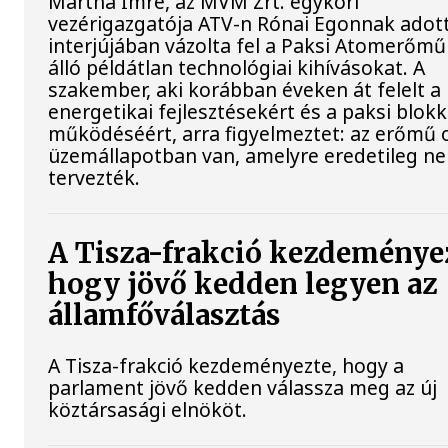
Mártha Imre, az MVM Zrt. egykori
vezérigazgatója ATV-n Rónai Egonnak adot
interjújában vázolta fel a Paksi Atomerőmű
álló példátlan technológiai kihívásokat. A
szakember, aki korábban éveken át felelt a 
energetikai fejlesztésekért és a paksi blok
működéséért, arra figyelmeztet: az erőmű 
üzemállapotban van, amelyre eredetileg n
tervezték.
A Tisza-frakció kezdeménye
hogy jövő kedden legyen az
államfőválasztás
A Tisza-frakció kezdeményezte, hogy a
parlament jövő kedden válassza meg az új
köztársasági elnököt.