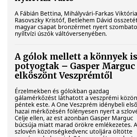
A Fábián Bettina, Mihályvári-Farkas Viktória
Rasovszky Kristóf, Betlehem Dávid összeté
magyar csapat bronzérmet nyert szombato
nyíltvízi úszók váltóversenyében.
A gólok mellett a könnyek i
potyogtak – Gasper Marguc
elköszönt Veszprémtől
Érzelmekben és gólokban gazdag
gálamérkőzést láthatott a veszprémi közö
péntek este. A One Veszprém idénybeli els
hazai mérkőzésén fölényesen nyert a szlov
Celje ellen, az est azonban Gasper Marguc
búcsúja miatt marad örökre emlékezetes. 
szlovén közönségkedvenc utoljára öltötte