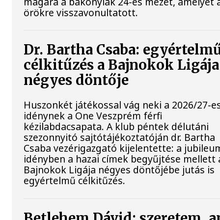
magára a bakonyiak 24-es mezét, amelyet 
örökre visszavonultatott.
Dr. Bartha Csaba: egyértelm
célkitűzés a Bajnokok Ligája
négyes döntője
Huszonkét játékossal vág neki a 2026/27-e
idénynek a One Veszprém férfi
kézilabdacsapata. A klub péntek délutáni
szezonnyitó sajtótájékoztatóján dr. Bartha
Csaba vezérigazgató kijelentette: a jubileu
idényben a hazai címek begyűjtése mellett 
Bajnokok Ligája négyes döntőjébe jutás is
egyértelmű célkitűzés.
Betlehem Dávid: szeretem, a