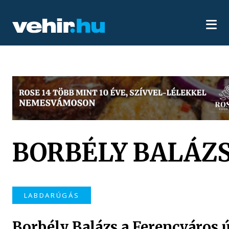
BORBÉLY BALÁZ
LABDARÚGÁS
Borbély Balázs a Ferencváros ú