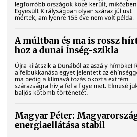
legforróbb országok közé került, miközben
Egyesült Királyságban olyan száraz júliust
mértek, amilyenre 155 éve nem volt példa.
A múltban és ma is rossz hír
hoz a dunai Ínség-szikla
Újra kilátszik a Dunából az aszály hírnöke!
a felbukkanása egyet jelentett az éhínségge
ma pedig a klímaváltozás okozta extrém
szárazságra hívja fel a figyelmet. Elmeséljü
baljós kőtömb történetét.
Magyar Péter: Magyarorszá
energiaellátása stabil