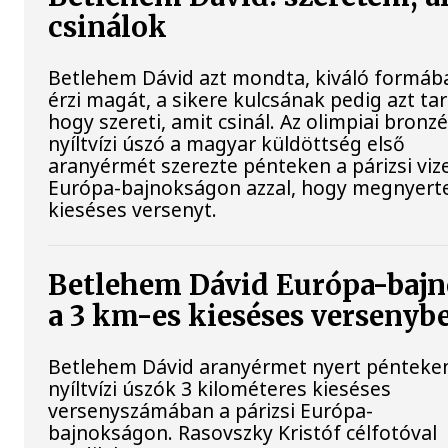
csinálok
Betlehem Dávid azt mondta, kiváló formáb
érzi magát, a sikere kulcsának pedig azt tar
hogy szereti, amit csinál. Az olimpiai bron
nyíltvízi úszó a magyar küldöttség első
aranyérmét szerezte pénteken a párizsi viz
Európa-bajnokságon azzal, hogy megnyert
kieséses versenyt.
Betlehem Dávid Európa-baj
a 3 km-es kieséses versenyb
Betlehem Dávid aranyérmet nyert pénteke
nyíltvízi úszók 3 kilométeres kieséses
versenyszámában a párizsi Európa-
bajnokságon. Rasovszky Kristóf célfotóval