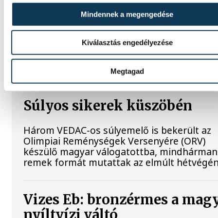
Roberto Carlos és José Ángel Sánchez a
Mindennek a megengedése
Budapesten vendégeskedő Real Madrid
labdarúgócsapat képviseletében megkoszo
Kiválasztás engedélyezése
a klub legendás magyar játékosának, Pusk
Ferencnek a sírját a Szent István Bazilika
altemplomában.
Megtagad
Súlyos sikerek küszöbén
Három VEDAC-os súlyemelő is bekerült az
Olimpiai Reménységek Versenyére (ORV)
készülő magyar válogatottba, mindhárman
remek formát mutattak az elmúlt hétvégén
Vizes Eb: bronzérmes a mag
nyíltvízi váltó