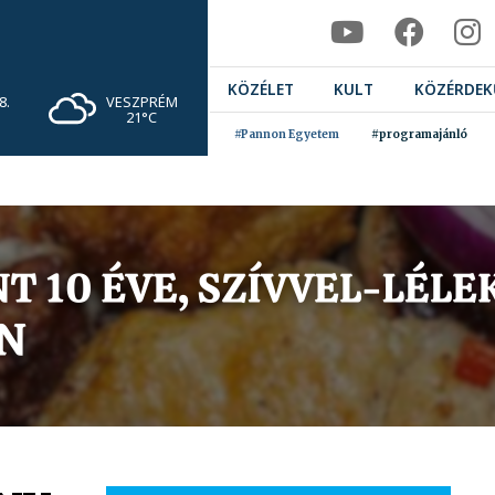
KÖZÉLET
KULT
KÖZÉRDEK
VESZPRÉM
8.
21°C
#Pannon Egyetem
#programajánló