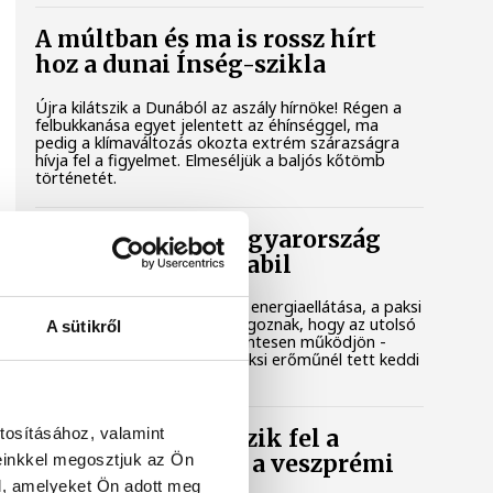
A múltban és ma is rossz hírt
hoz a dunai Ínség-szikla
Újra kilátszik a Dunából az aszály hírnöke! Régen a
felbukkanása egyet jelentett az éhínséggel, ma
pedig a klímaváltozás okozta extrém szárazságra
hívja fel a figyelmet. Elmeséljük a baljós kőtömb
történetét.
Magyar Péter: Magyarország
energiaellátása stabil
Jelenleg stabil Magyarország energiaellátása, a paksi
erőmű munkatársai azon dolgoznak, hogy az utolsó
A sütikről
még termelő turbina hibamentesen működjön -
közölte a miniszterelnök a paksi erőműnél tett keddi
látogatása során.
tosításához, valamint
Játék közben fedezik fel a
einkkel megosztjuk az Ön
tudomány világát a veszprémi
gyerekek
l, amelyeket Ön adott meg