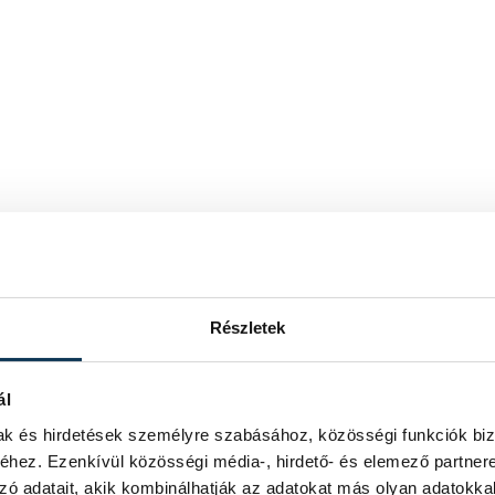
Részletek
ál
mak és hirdetések személyre szabásához, közösségi funkciók biz
hez. Ezenkívül közösségi média-, hirdető- és elemező partner
zó adatait, akik kombinálhatják az adatokat más olyan adatokka