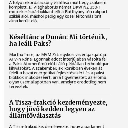
A folyó rekordalacsony vízállása miatt egy csaknem
komplett, II. világháborús német DKW NZ 350-1
motorkerékpárbukkant elő a Batthyány téri rakpart
sziklái alól, máshol pedig egy közel féltonnás brit
akna került elő.
Késéltánc a Dunán: Mi történik,
ha leáll Paks?
Mártha Imre, az MVM Zrt. egykori vezérigazgatója
ATV-n Rónai Egonnak adott interjújában vázolta fel
a Paksi Atomerőmű előtt álló példátlan technológiai
kihívásokat. A szakember, aki korábban éveken át
felelt a hazai energetikai fejlesztésekért és a paksi
blokkok működéséért, arra figyelmeztet: az erőmű
olyan üzemállapotban van, amelyre eredetileg nem
tervezték.
A Tisza-frakció kezdeményezte,
hogy jövő kedden legyen az
államfőválasztás
A Tisza-frakció kezdeményezte, hogy a parlament