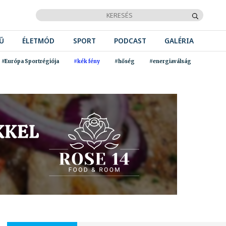
Ű
ÉLETMÓD
SPORT
PODCAST
GALÉRIA
#Európa Sportrégiója
#kék fény
#hőség
#energiaválság