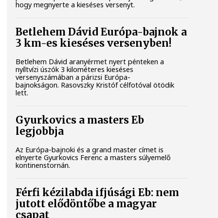
hogy megnyerte a kieséses versenyt.
Betlehem Dávid Európa-bajnok a
3 km-es kieséses versenyben!
Betlehem Dávid aranyérmet nyert pénteken a
nyíltvízi úszók 3 kilométeres kieséses
versenyszámában a párizsi Európa-
bajnokságon. Rasovszky Kristóf célfotóval ötödik
lett.
Gyurkovics a masters Eb
legjobbja
Az Európa-bajnoki és a grand master címet is
elnyerte Gyurkovics Ferenc a masters súlyemelő
kontinenstornán.
Férfi kézilabda ifjúsági Eb: nem
jutott elődöntőbe a magyar
csapat