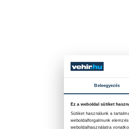
Beleegyezés
Ez a weboldal sütiket haszn
Sütiket használunk a tartal
weboldalforgalmunk elemzésé
weboldalhasználatra vonatko