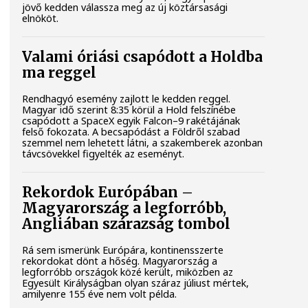
jövő kedden válassza meg az új köztársasági
elnököt.
Valami óriási csapódott a Holdba
ma reggel
Rendhagyó esemény zajlott le kedden reggel.
Magyar idő szerint 8:35 körül a Hold felszínébe
csapódott a SpaceX egyik Falcon–9 rakétájának
felső fokozata. A becsapódást a Földről szabad
szemmel nem lehetett látni, a szakemberek azonban
távcsövekkel figyelték az eseményt.
Rekordok Európában –
Magyarország a legforróbb,
Angliában szárazság tombol
Rá sem ismerünk Európára, kontinensszerte
rekordokat dönt a hőség. Magyarország a
legforróbb országok közé került, miközben az
Egyesült Királyságban olyan száraz júliust mértek,
amilyenre 155 éve nem volt példa.