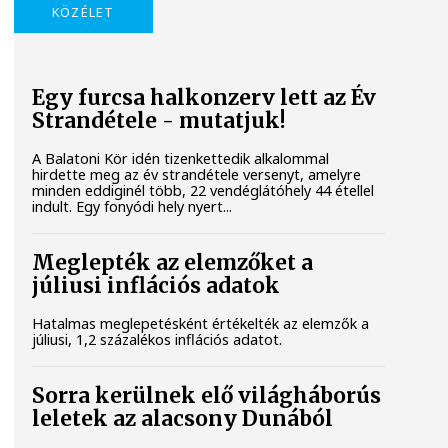
KÖZÉLET
Egy furcsa halkonzerv lett az Év
Strandétele - mutatjuk!
A Balatoni Kör idén tizenkettedik alkalommal
hirdette meg az év strandétele versenyt, amelyre
minden eddiginél több, 22 vendéglátóhely 44 étellel
indult. Egy fonyódi hely nyert...
Meglepték az elemzőket a
júliusi inflációs adatok
Hatalmas meglepetésként értékelték az elemzők a
júliusi, 1,2 százalékos inflációs adatot.
Sorra kerülnek elő világháborús
leletek az alacsony Dunából