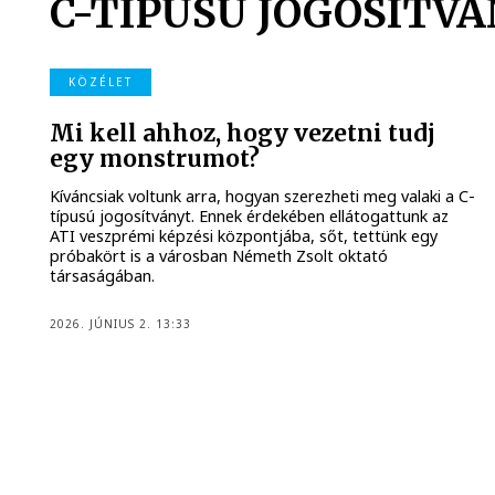
C-TÍPUSÚ JOGOSÍTV
KÖZÉLET
Mi kell ahhoz, hogy vezetni tudj
egy monstrumot?
Kíváncsiak voltunk arra, hogyan szerezheti meg valaki a C-
típusú jogosítványt. Ennek érdekében ellátogattunk az
ATI veszprémi képzési központjába, sőt, tettünk egy
próbakört is a városban Németh Zsolt oktató
társaságában.
2026. JÚNIUS 2. 13:33