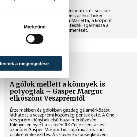
Látványos kísérletek, kreatív feladatok és sok-sok
élmény várja a gyerekeket a veszprémi Tinker
Labsben. Videónkban Balassa Marietta, a központ
vezetője mutatja be, hogyan teszik izgalmassá a
Marketing
természettudományok megismerését.
SPORT
dennek a megengedése
A gólok mellett a könnyek is
potyogtak – Gasper Marguc
elköszönt Veszprémtől
Érzelmekben és gólokban gazdag gálamérkőzést
láthatott a veszprémi közönség péntek este. A One
Veszprém idénybeli első hazai mérkőzésén
fölényesen nyert a szlovén RK Celje ellen, az est
azonban Gasper Marguc búcsúja miatt marad
örökre emlékezetes. A szlovén közönségkedvenc