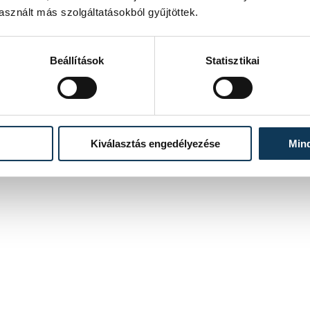
sznált más szolgáltatásokból gyűjtöttek.
Beállítások
Statisztikai
Kiválasztás engedélyezése
Min