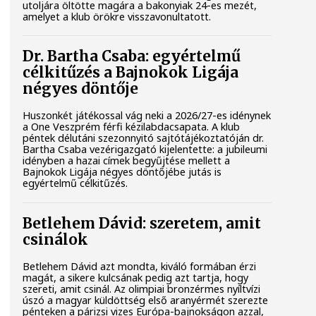
utoljára öltötte magára a bakonyiak 24-es mezét,
amelyet a klub örökre visszavonultatott.
Dr. Bartha Csaba: egyértelmű
célkitűzés a Bajnokok Ligája
négyes döntője
Huszonkét játékossal vág neki a 2026/27-es idénynek
a One Veszprém férfi kézilabdacsapata. A klub
péntek délutáni szezonnyitó sajtótájékoztatóján dr.
Bartha Csaba vezérigazgató kijelentette: a jubileumi
idényben a hazai címek begyűjtése mellett a
Bajnokok Ligája négyes döntőjébe jutás is
egyértelmű célkitűzés.
Betlehem Dávid: szeretem, amit
csinálok
Betlehem Dávid azt mondta, kiváló formában érzi
magát, a sikere kulcsának pedig azt tartja, hogy
szereti, amit csinál. Az olimpiai bronzérmes nyíltvízi
úszó a magyar küldöttség első aranyérmét szerezte
pénteken a párizsi vizes Európa-bajnokságon azzal,