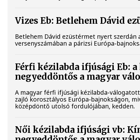
Vizes Eb: Betlehem Dávid ez
Betlehem Dávid ezüstérmet nyert szerdán a 
versenyszámában a párizsi Európa-bajnok
Férfi kézilabda ifjúsági Eb: 
negyeddöntős a magyar válo
A magyar férfi ifjúsági kézilabda-válogato
zajló korosztályos Európa-bajnokságon, mi
középdöntő utolsó fordulójában, kedden.
Női kézilabda ifjúsági vb: K
negyeddöntős a magyar válo