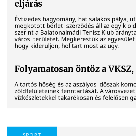
eljárás
Évtizedes hagyomány, hat salakos pálya, u
megkötött bérleti szerződés áll az egyik o
szerint a Balatonalmádi Tenisz Klub arányt
városi területet. Megkerestük az egyesület 
hogy kiderüljön, hol tart most az ügy.
Folyamatosan öntöz a VKSZ,
A tartós hőség és az aszályos időszak komol
zöldfelületeinek fenntartását. A városvezet
vízkészletekkel takarékosan és felelősen g
SPORT