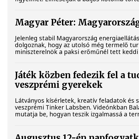
Magyar Péter: Magyarország 
Jelenleg stabil Magyarország energiaellát
dolgoznak, hogy az utolsó még termelő tu
miniszterelnök a paksi erőműnél tett keddi
Játék közben fedezik fel a t
veszprémi gyerekek
Látványos kísérletek, kreatív feladatok és
veszprémi Tinker Labsben. Videónkban Bala
mutatja be, hogyan teszik izgalmassá a 
Augusztus 12-én napfogyatkoz