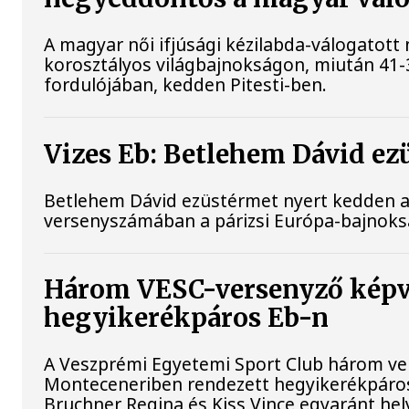
A magyar női ifjúsági kézilabda-válogatott
korosztályos világbajnokságon, miután 41-
fordulójában, kedden Pitesti-ben.
Vizes Eb: Betlehem Dávid ez
Betlehem Dávid ezüstérmet nyert kedden a n
versenyszámában a párizsi Európa-bajnok
Három VESC-versenyző képvi
hegyikerékpáros Eb-n
A Veszprémi Egyetemi Sport Club három verse
Monteceneriben rendezett hegyikerékpáro
Bruchner Regina és Kiss Vince egyaránt hely