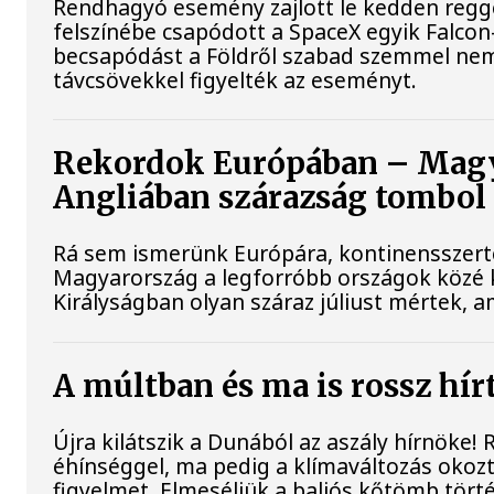
Rendhagyó esemény zajlott le kedden reggel
felszínébe csapódott a SpaceX egyik Falcon
becsapódást a Földről szabad szemmel nem
távcsövekkel figyelték az eseményt.
Rekordok Európában – Magya
Angliában szárazság tombol
Rá sem ismerünk Európára, kontinensszert
Magyarország a legforróbb országok közé k
Királyságban olyan száraz júliust mértek, 
A múltban és ma is rossz hír
Újra kilátszik a Dunából az aszály hírnöke!
éhínséggel, ma pedig a klímaváltozás okozt
figyelmet. Elmeséljük a baljós kőtömb tört