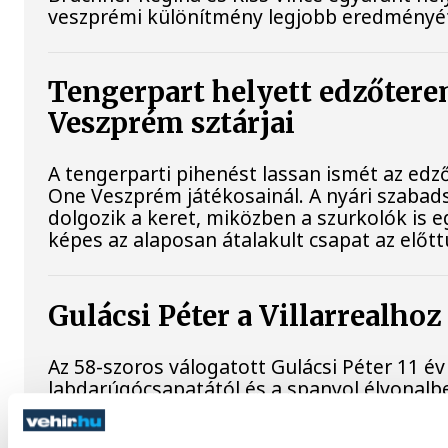
veszprémi különítmény legjobb eredményét
Tengerpart helyett edzőterem
Veszprém sztárjai
A tengerparti pihenést lassan ismét az edző
One Veszprém játékosainál. A nyári szabads
dolgozik a keret, miközben a szurkolók is e
képes az alaposan átalakult csapat az előtt
Gulácsi Péter a Villarrealhoz
Az 58-szoros válogatott Gulácsi Péter 11 év
labdarúgócsapatától és a spanyol élvonalbeli