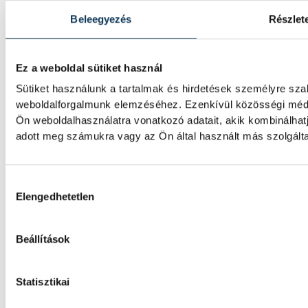
Női kézilabda ifjúsági vb: a
Beleegyezés
Részlet
döntetlent játszott a román
A magyar női ifjúsági kézilabda-válogatott 
Ez a weboldal sütiket használ
Romániával a korosztályos világbajnokság 
Sütiket használunk a tartalmak és hirdetések személyre sza
hétfőn Pitesti-ben.
weboldalforgalmunk elemzéséhez. Ezenkívül közösségi média
Ön weboldalhasználatra vonatkozó adatait, akik kombinálha
adott meg számukra vagy az Ön által használt más szolgálta
Hozzájárulás kiválasztása
Elengedhetetlen
IMPRESSZUM
Beállítások
MÉDIAAJÁNLAT
JOGI NYILATKOZAT
Statisztikai