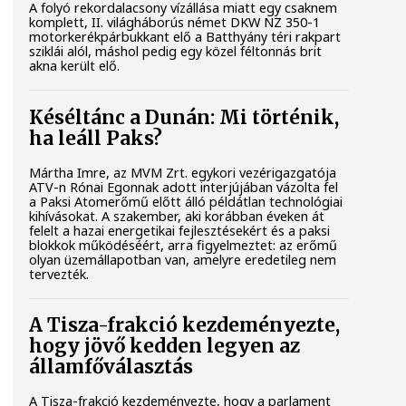
A folyó rekordalacsony vízállása miatt egy csaknem
komplett, II. világháborús német DKW NZ 350-1
motorkerékpárbukkant elő a Batthyány téri rakpart
sziklái alól, máshol pedig egy közel féltonnás brit
akna került elő.
Késéltánc a Dunán: Mi történik,
ha leáll Paks?
Mártha Imre, az MVM Zrt. egykori vezérigazgatója
ATV-n Rónai Egonnak adott interjújában vázolta fel
a Paksi Atomerőmű előtt álló példátlan technológiai
kihívásokat. A szakember, aki korábban éveken át
felelt a hazai energetikai fejlesztésekért és a paksi
blokkok működéséért, arra figyelmeztet: az erőmű
olyan üzemállapotban van, amelyre eredetileg nem
tervezték.
A Tisza-frakció kezdeményezte,
hogy jövő kedden legyen az
államfőválasztás
A Tisza-frakció kezdeményezte, hogy a parlament