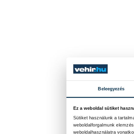
Beleegyezés
Ez a weboldal sütiket haszn
Sütiket használunk a tartal
weboldalforgalmunk elemzésé
weboldalhasználatra vonatko