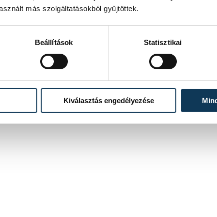
sznált más szolgáltatásokból gyűjtöttek.
Beállítások
Statisztikai
Kiválasztás engedélyezése
Min