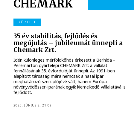
CHEMARK
KÖZÉLET
35 év stabilitás, fejlődés és
megújulás – jubileumát ünnepli a
Chemark Zrt.
Idén különleges mérföldkőhöz érkezett a Berhida –
Peremarton gyártelepi CHEMARK Zrt: a vállalat
fennállásának 35. évfordulóját ünnepli. Az 1991-ben
alapított társaság mára nemcsak a hazai ipar
meghatározó szereplőjévé vált, hanem Európa
növényvédőszer-iparának egyik kiemelkedő vállalatává is
fejlődött.
2026. JÚNIUS 2. 21:09