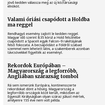
jövő kedden válassza meg az új köztársasági
elnököt.
Valami óriási csapódott a Holdba
ma reggel
Rendhagyó esemény zajlott le kedden reggel.
Magyar idő szerint 8:35 körül a Hold felszínébe
csapódott a SpaceX egyik Falcon–9 rakétájának
felső fokozata. A becsapódást a Földről szabad
szemmel nem lehetett látni, a szakemberek azonban
távcsövekkel figyelték az eseményt.
Rekordok Európában –
Magyarország a legforróbb,
Angliában szárazság tombol
Rá sem ismerünk Európára, kontinensszerte
rekordokat dönt a hőség. Magyarország a
legforróbb országok közé került, miközben az
Egyesült Királyságban olyan száraz júliust mértek,
amilyenre 155 éve nem volt példa.