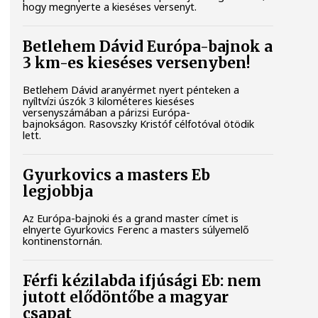
hogy megnyerte a kieséses versenyt.
Betlehem Dávid Európa-bajnok a
3 km-es kieséses versenyben!
Betlehem Dávid aranyérmet nyert pénteken a
nyíltvízi úszók 3 kilométeres kieséses
versenyszámában a párizsi Európa-
bajnokságon. Rasovszky Kristóf célfotóval ötödik
lett.
Gyurkovics a masters Eb
legjobbja
Az Európa-bajnoki és a grand master címet is
elnyerte Gyurkovics Ferenc a masters súlyemelő
kontinenstornán.
Férfi kézilabda ifjúsági Eb: nem
jutott elődöntőbe a magyar
csapat