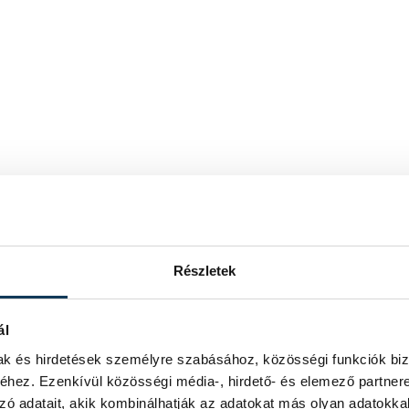
Részletek
ál
mak és hirdetések személyre szabásához, közösségi funkciók biz
hez. Ezenkívül közösségi média-, hirdető- és elemező partner
zó adatait, akik kombinálhatják az adatokat más olyan adatokka