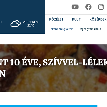
KÖZÉLET
KULT
KÖZÉRDEK
VESZPRÉM
8.
22°C
#Pannon Egyetem
#programajánló