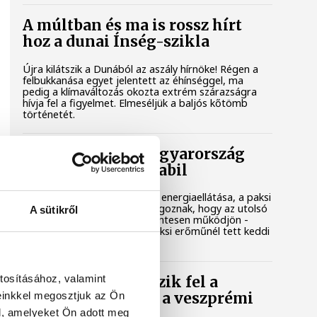
A múltban és ma is rossz hírt
hoz a dunai Ínség-szikla
Újra kilátszik a Dunából az aszály hírnöke! Régen a
felbukkanása egyet jelentett az éhínséggel, ma
pedig a klímaváltozás okozta extrém szárazságra
hívja fel a figyelmet. Elmeséljük a baljós kőtömb
történetét.
Magyar Péter: Magyarország
energiaellátása stabil
Jelenleg stabil Magyarország energiaellátása, a paksi
erőmű munkatársai azon dolgoznak, hogy az utolsó
A sütikről
még termelő turbina hibamentesen működjön -
közölte a miniszterelnök a paksi erőműnél tett keddi
látogatása során.
tosításához, valamint
Játék közben fedezik fel a
einkkel megosztjuk az Ön
tudomány világát a veszprémi
gyerekek
l, amelyeket Ön adott meg