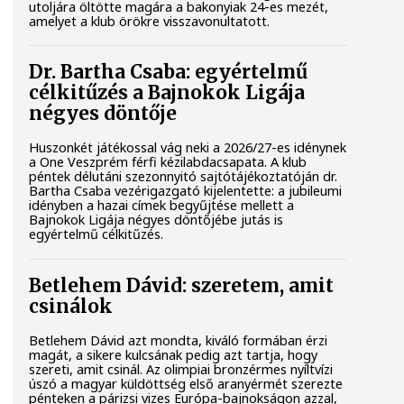
utoljára öltötte magára a bakonyiak 24-es mezét,
amelyet a klub örökre visszavonultatott.
Dr. Bartha Csaba: egyértelmű
célkitűzés a Bajnokok Ligája
négyes döntője
Huszonkét játékossal vág neki a 2026/27-es idénynek
a One Veszprém férfi kézilabdacsapata. A klub
péntek délutáni szezonnyitó sajtótájékoztatóján dr.
Bartha Csaba vezérigazgató kijelentette: a jubileumi
idényben a hazai címek begyűjtése mellett a
Bajnokok Ligája négyes döntőjébe jutás is
egyértelmű célkitűzés.
Betlehem Dávid: szeretem, amit
csinálok
Betlehem Dávid azt mondta, kiváló formában érzi
magát, a sikere kulcsának pedig azt tartja, hogy
szereti, amit csinál. Az olimpiai bronzérmes nyíltvízi
úszó a magyar küldöttség első aranyérmét szerezte
pénteken a párizsi vizes Európa-bajnokságon azzal,