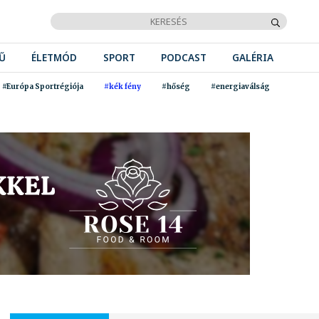
Ű
ÉLETMÓD
SPORT
PODCAST
GALÉRIA
#Európa Sportrégiója
#kék fény
#hőség
#energiaválság