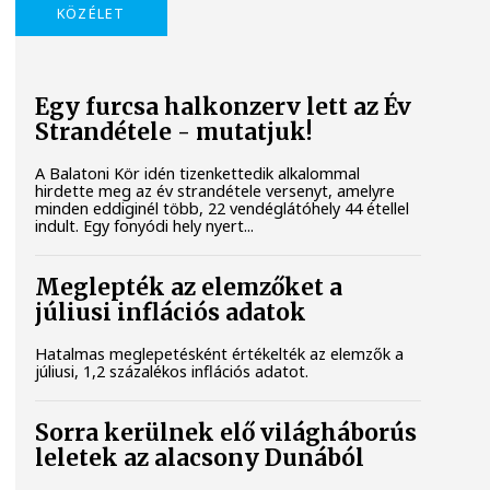
KÖZÉLET
Egy furcsa halkonzerv lett az Év
Strandétele - mutatjuk!
A Balatoni Kör idén tizenkettedik alkalommal
hirdette meg az év strandétele versenyt, amelyre
minden eddiginél több, 22 vendéglátóhely 44 étellel
indult. Egy fonyódi hely nyert...
Meglepték az elemzőket a
júliusi inflációs adatok
Hatalmas meglepetésként értékelték az elemzők a
júliusi, 1,2 százalékos inflációs adatot.
Sorra kerülnek elő világháborús
leletek az alacsony Dunából