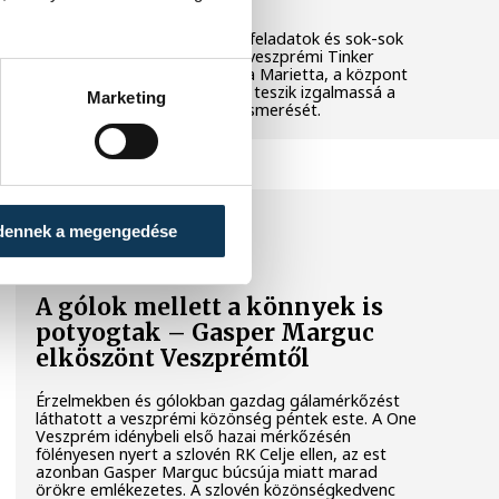
Látványos kísérletek, kreatív feladatok és sok-sok
élmény várja a gyerekeket a veszprémi Tinker
Labsben. Videónkban Balassa Marietta, a központ
vezetője mutatja be, hogyan teszik izgalmassá a
Marketing
természettudományok megismerését.
SPORT
dennek a megengedése
A gólok mellett a könnyek is
potyogtak – Gasper Marguc
elköszönt Veszprémtől
Érzelmekben és gólokban gazdag gálamérkőzést
láthatott a veszprémi közönség péntek este. A One
Veszprém idénybeli első hazai mérkőzésén
fölényesen nyert a szlovén RK Celje ellen, az est
azonban Gasper Marguc búcsúja miatt marad
örökre emlékezetes. A szlovén közönségkedvenc