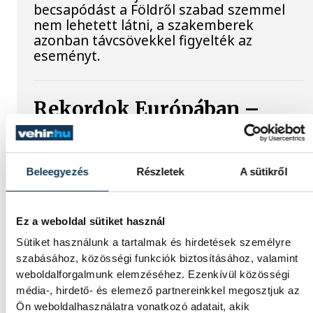
becsapódást a Földről szabad szemmel
nem lehetett látni, a szakemberek
azonban távcsövekkel figyelték az
eseményt.
Rekordok Európában –
Magyarország a legforróbb,
Angliában szárazság
tombol
Beleegyezés
Részletek
A sütikről
Rá sem ismerünk Európára,
kontinensszerte rekordokat dönt a
Ez a weboldal sütiket használ
hőség. Magyarország a legforróbb
Sütiket használunk a tartalmak és hirdetések személyre
országok közé került, miközben az
szabásához, közösségi funkciók biztosításához, valamint
Egyesült Királyságban olyan száraz júliust
weboldalforgalmunk elemzéséhez. Ezenkívül közösségi
mértek, amilyenre 155 éve nem volt
média-, hirdető- és elemező partnereinkkel megosztjuk az
példa.
Ön weboldalhasználatra vonatkozó adatait, akik