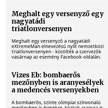
Meghalt egy versenyző egy
nagyatádi
triatlonversenyen
Meghalt egy versenyző a nagyatádi
eXtremeMan elnevezésű nyílt nemzetközi
triatlonversenyen - közölték a szervezők
vasárnap az esemény Facebook-oldalán.
Vizes Eb: bombaerős
mezőnyben is aranyesélyek
a medencés versenyekben
A bombaerős, szinte olimpiai színvonalú
mezőnyben is érmekre, köztük aranyra is