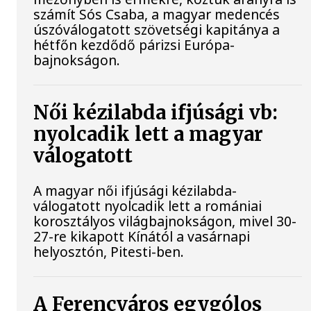
számít Sós Csaba, a magyar medencés
úszóválogatott szövetségi kapitánya a
hétfőn kezdődő párizsi Európa-
bajnokságon.
Női kézilabda ifjúsági vb:
nyolcadik lett a magyar
válogatott
A magyar női ifjúsági kézilabda-
válogatott nyolcadik lett a romániai
korosztályos világbajnokságon, mivel 30-
27-re kikapott Kínától a vasárnapi
helyosztón, Pitesti-ben.
A Ferencváros egygólos