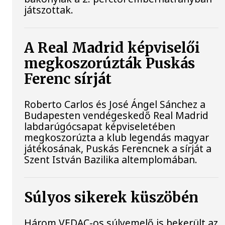
játszottak.
A Real Madrid képviselői
megkoszorúzták Puskás
Ferenc sírját
Roberto Carlos és José Ángel Sánchez a
Budapesten vendégeskedő Real Madrid
labdarúgócsapat képviseletében
megkoszorúzta a klub legendás magyar
játékosának, Puskás Ferencnek a sírját a
Szent István Bazilika altemplomában.
Súlyos sikerek küszöbén
Három VEDAC-os súlyemelő is bekerült az