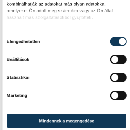
kombinálhatják az adatokat más olyan adatokkal,
amelyeket Ön adott meg számukra vagy az Ön által
A múltban és ma is rossz
használt más szolgáltatásokból gyűjtöttek.
hírt hoz a dunai Ínség-
szikla
Hozzájárulás kiválasztása
Elengedhetetlen
Újra kilátszik a Dunából az aszály hírnöke!
Régen a felbukkanása egyet jelentett az
Beállítások
éhínséggel, ma pedig a klímaváltozás
okozta extrém szárazságra hívja fel a
figyelmet. Elmeséljük a baljós kőtömb
Statisztikai
történetét.
Marketing
SPORT
Mindennek a megengedése