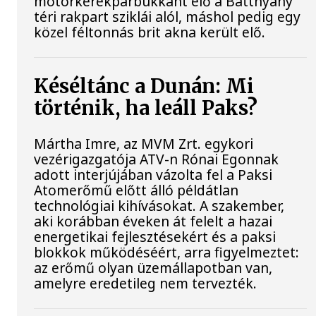
motorkerékpárbukkant elő a Batthyány
téri rakpart sziklái alól, máshol pedig egy
közel féltonnás brit akna került elő.
Késéltánc a Dunán: Mi
történik, ha leáll Paks?
Mártha Imre, az MVM Zrt. egykori
vezérigazgatója ATV-n Rónai Egonnak
adott interjújában vázolta fel a Paksi
Atomerőmű előtt álló példátlan
technológiai kihívásokat. A szakember,
aki korábban éveken át felelt a hazai
energetikai fejlesztésekért és a paksi
blokkok működéséért, arra figyelmeztet:
az erőmű olyan üzemállapotban van,
amelyre eredetileg nem tervezték.