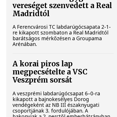
vereséget szenvedett a Real
Madridtól
A Ferencvárosi TC labdarúgócsapata 2-1-
re kikapott szombaton a Real Madridtól
barátságos mérkőzésen a Groupama
Arénában.
A korai piros lap
megpecsételte a VSC
Veszprém sorsát
A veszprémi labdarúgócsapat 6–0-ra
kikapott a bajnokesélyes Dorog
vendégeként az NB III északnyugati
csoportjának 3. fordulójában. A
bakonyiak a 2. perctől emberhátrányban