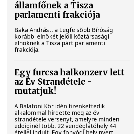
államfőnek a Tisza
parlamenti frakciója
Baka Andrást, a Legfelsőbb Bíróság
korábbi elnökét jelöli köztársasági
elnöknek a Tisza párt parlamenti
frakciója.
Egy furcsa halkonzerv lett
az Év Strandétele -
mutatjuk!
A Balatoni Kör idén tizenkettedik
alkalommal hirdette meg az év
strandétele versenyt, amelyre minden
eddiginél több, 22 vendéglátóhely 44
étellel indult. Egy fonyódi hely nyert...