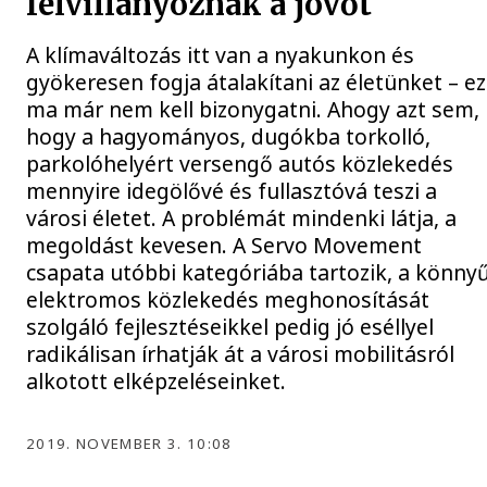
felvillanyoznák a jövőt
A klímaváltozás itt van a nyakunkon és
gyökeresen fogja átalakítani az életünket – ez
ma már nem kell bizonygatni. Ahogy azt sem,
hogy a hagyományos, dugókba torkolló,
parkolóhelyért versengő autós közlekedés
mennyire idegölővé és fullasztóvá teszi a
városi életet. A problémát mindenki látja, a
megoldást kevesen. A Servo Movement
csapata utóbbi kategóriába tartozik, a könny
elektromos közlekedés meghonosítását
szolgáló fejlesztéseikkel pedig jó eséllyel
radikálisan írhatják át a városi mobilitásról
alkotott elképzeléseinket.
2019. NOVEMBER 3. 10:08