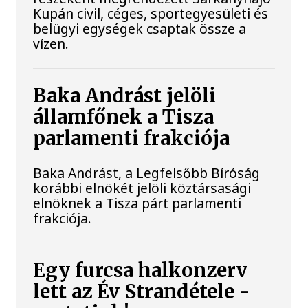
Kupán civil, céges, sportegyesületi és
belügyi egységek csaptak össze a
vízen.
Baka Andrást jelöli
államfőnek a Tisza
parlamenti frakciója
Baka Andrást, a Legfelsőbb Bíróság
korábbi elnökét jelöli köztársasági
elnöknek a Tisza párt parlamenti
frakciója.
Egy furcsa halkonzerv
lett az Év Strandétele -