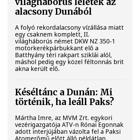
világháborús leletek az
alacsony Dunából
A folyó rekordalacsony vízállása miatt
egy csaknem komplett, II.
világháborús német DKW NZ 350-1
motorkerékpárbukkant elő a
Batthyány téri rakpart sziklái alól,
máshol pedig egy közel féltonnás brit
akna került elő.
Késéltánc a Dunán: Mi
történik, ha leáll Paks?
Mártha Imre, az MVM Zrt. egykori
vezérigazgatója ATV-n Rónai Egonnak
adott interjújában vázolta fel a Paksi
Atomerőmű előtt álló példátlan