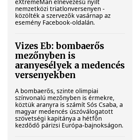
eXtremeMan elnevezésű nyílt
nemzetközi triatlonversenyen -
közölték a szervezők vasárnap az
esemény Facebook-oldalán.
Vizes Eb: bombaerős
mezőnyben is
aranyesélyek a medencés
versenyekben
A bombaerős, szinte olimpiai
színvonalú mezőnyben is érmekre,
köztük aranyra is számít Sós Csaba, a
magyar medencés úszóválogatott
szövetségi kapitánya a hétfőn
kezdődő párizsi Európa-bajnokságon.