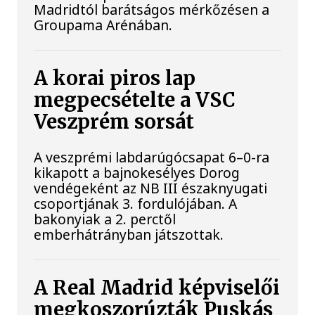
Madridtól barátságos mérkőzésen a
Groupama Arénában.
A korai piros lap
megpecsételte a VSC
Veszprém sorsát
A veszprémi labdarúgócsapat 6–0-ra
kikapott a bajnokesélyes Dorog
vendégeként az NB III északnyugati
csoportjának 3. fordulójában. A
bakonyiak a 2. perctől
emberhátrányban játszottak.
A Real Madrid képviselői
megkoszorúzták Puskás