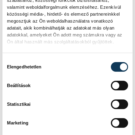
szabásához, közösségi funkciók biztosításához,
valamint weboldalforgalmunk elemzéséhez. Ezenkívül
Rá sem ismerünk Európára,
közösségi média-, hirdető- és elemező partnereinkkel
kontinensszerte rekordokat dönt a
megosztjuk az Ön weboldalhasználatra vonatkozó
hőség. Magyarország a legforróbb
adatait, akik kombinálhatják az adatokat más olyan
országok közé került, miközben az
adatokkal, amelyeket Ön adott meg számukra vagy az
Egyesült Királyságban olyan száraz
Ön által használt más szolgáltatásokból gyűjtöttek.
júliust mértek, amilyenre 155 éve nem
volt példa.
Hozzájárulás kiválasztása
Elengedhetetlen
A múltban és ma is rossz
hírt hoz a dunai Ínség-
Beállítások
szikla
Statisztikai
Újra kilátszik a Dunából az aszály
hírnöke! Régen a felbukkanása egyet
jelentett az éhínséggel, ma pedig a
Marketing
klímaváltozás okozta extrém