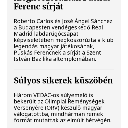
Ferenc sírját
Roberto Carlos és José Ángel Sánchez
a Budapesten vendégeskedő Real
Madrid labdarúgócsapat
képviseletében megkoszorúzta a klub
legendás magyar játékosának,
Puskás Ferencnek a sírját a Szent
István Bazilika altemplomában.
Súlyos sikerek küszöbén
Három VEDAC-os súlyemelő is
bekerült az Olimpiai Reménységek
Versenyére (ORV) készülő magyar
válogatottba, mindhárman remek
formát mutattak az elmúlt hétvégén.