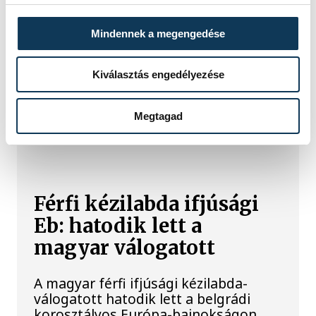
szárazságra hívja fel a figyelmet.
Elmeséljük a baljós kőtömb
történetét.
Mindennek a megengedése
Kiválasztás engedélyezése
Megtagad
SPORT
Férfi kézilabda ifjúsági
Eb: hatodik lett a
magyar válogatott
A magyar férfi ifjúsági kézilabda-
válogatott hatodik lett a belgrádi
korosztályos Európa-bajnokságon,