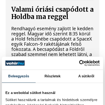
Valami óriási csapódott a
Holdba ma reggel
Rendhagyó esemény zajlott le kedden
reggel. Magyar idő szerint 8:35 körül
a Hold felszínébe csapódott a SpaceX
egyik Falcon–9 rakétájának felső
fokozata. A becsapódást a Földről
szabad szemmel nem lehetett látni, a
szakemberek azonban távcsövekkel
figyelték az eseményt.
Beleegyezés
Részletek
A sütikről
Rekordok Európában –
Magyarország a
Ez a weboldal sütiket használ
legforróbb, Angliában
Sütiket használunk a tartalmak és hirdetések személyre
szárazság tombol