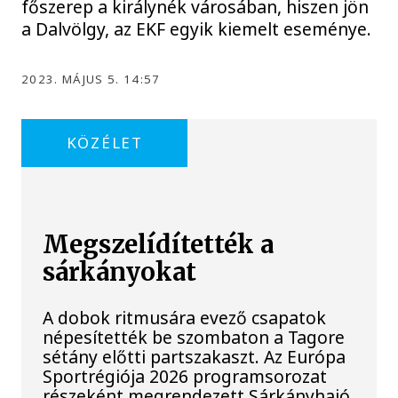
főszerep a királynék városában, hiszen jön
a Dalvölgy, az EKF egyik kiemelt eseménye.
2023. MÁJUS 5. 14:57
KÖZÉLET
Megszelídítették a
sárkányokat
A dobok ritmusára evező csapatok
népesítették be szombaton a Tagore
sétány előtti partszakaszt. Az Európa
Sportrégiója 2026 programsorozat
részeként megrendezett Sárkányhajó