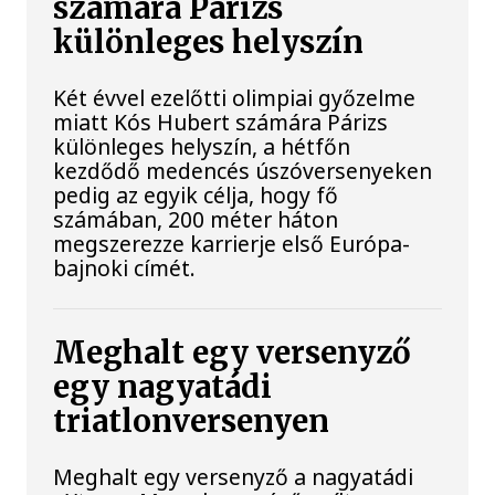
számára Párizs
különleges helyszín
Két évvel ezelőtti olimpiai győzelme
miatt Kós Hubert számára Párizs
különleges helyszín, a hétfőn
kezdődő medencés úszóversenyeken
pedig az egyik célja, hogy fő
számában, 200 méter háton
megszerezze karrierje első Európa-
bajnoki címét.
Meghalt egy versenyző
egy nagyatádi
triatlonversenyen
Meghalt egy versenyző a nagyatádi