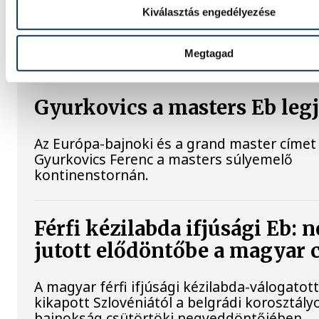
Betlehem Dávid aranyérmet nyert pénteken 
Kiválasztás engedélyezése
úszók 3 kilométeres kieséses versenyszám
párizsi Európa-bajnokságon. Rasovszky Kri
célfotóval ötödik lett.
Megtagad
Gyurkovics a masters Eb leg
Az Európa-bajnoki és a grand master címet 
Gyurkovics Ferenc a masters súlyemelő
kontinenstornán.
Férfi kézilabda ifjúsági Eb: 
jutott elődöntőbe a magyar 
A magyar férfi ifjúsági kézilabda-válogatot
kikapott Szlovéniától a belgrádi korosztály
bajnokság csütörtöki negyeddöntőjében.