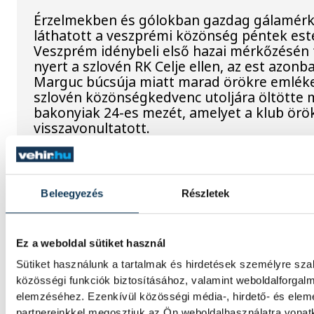
Érzelmekben és gólokban gazdag gálamérk
láthatott a veszprémi közönség péntek est
Veszprém idénybeli első hazai mérkőzésén
nyert a szlovén RK Celje ellen, az est azon
Marguc búcsúja miatt marad örökre emléke
szlovén közönségkedvenc utoljára öltötte 
bakonyiak 24-es mezét, amelyet a klub örö
visszavonultatott.
Dr. Bartha Csaba: egyértelm
Beleegyezés
Részletek
célkitűzés a Bajnokok Ligáj
döntője
Ez a weboldal sütiket használ
Huszonkét játékossal vág neki a 2026/27-e
Sütiket használunk a tartalmak és hirdetések személyre sz
One Veszprém férfi kézilabdacsapata. A kl
közösségi funkciók biztosításához, valamint weboldalforgal
délutáni szezonnyitó sajtótájékoztatóján dr
elemzéséhez. Ezenkívül közösségi média-, hirdető- és ele
Csaba vezérigazgató kijelentette: a jubileu
partnereinkkel megosztjuk az Ön weboldalhasználatra vonatk