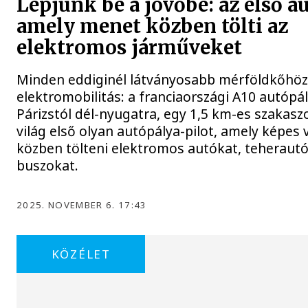
Lépjünk be a jövőbe: az első a
amely menet közben tölti az
elektromos járműveket
Minden eddiginél látványosabb mérföldkőhöz 
elektromobilitás: a franciaországi A10 autópál
Párizstól dél-nyugatra, egy 1,5 km-es szakaszo
világ első olyan autópálya-pilot, amely képes 
közben tölteni elektromos autókat, teherautó
buszokat.
2025. NOVEMBER 6. 17:43
KÖZÉLET