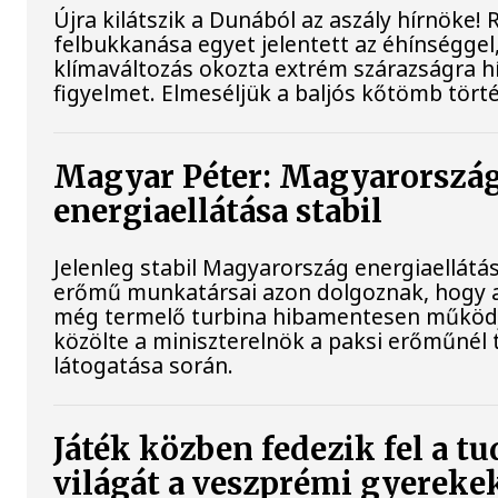
Újra kilátszik a Dunából az aszály hírnöke!
felbukkanása egyet jelentett az éhínséggel
klímaváltozás okozta extrém szárazságra hív
figyelmet. Elmeséljük a baljós kőtömb tört
Magyar Péter: Magyarorszá
energiaellátása stabil
Jelenleg stabil Magyarország energiaellátás
erőmű munkatársai azon dolgoznak, hogy a
még termelő turbina hibamentesen működ
közölte a miniszterelnök a paksi erőműnél 
látogatása során.
Játék közben fedezik fel a 
világát a veszprémi gyereke