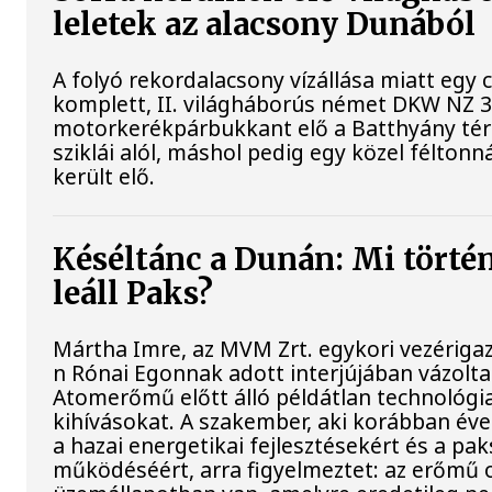
leletek az alacsony Dunából
A folyó rekordalacsony vízállása miatt egy
komplett, II. világháborús német DKW NZ 
motorkerékpárbukkant elő a Batthyány tér
sziklái alól, máshol pedig egy közel féltonn
került elő.
Késéltánc a Dunán: Mi történ
leáll Paks?
Mártha Imre, az MVM Zrt. egykori vezériga
n Rónai Egonnak adott interjújában vázolta 
Atomerőmű előtt álló példátlan technológia
kihívásokat. A szakember, aki korábban évek
a hazai energetikai fejlesztésekért és a pa
működéséért, arra figyelmeztet: az erőmű 