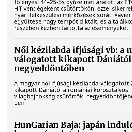
fölényes, 44–25-ös győzelmet aratott az ET
HT vendégeként csütörtökön, ezzel sikerrel
nyári felkészülési mérkőzések sorát. Xavier
együttese nagy tempót diktált, és a találk
részében kézben tartotta az eseményeket.
Női kézilabda ifjúsági vb: a
válogatott kikapott Dániától
negyeddöntőben
A magyar női ifjúsági kézilabda-válogatott 
kikapott Dániától a romániai korosztályos
világbajnokság csütörtöki negyeddöntőjébe
ben.
HunGarian Baja: japán induló