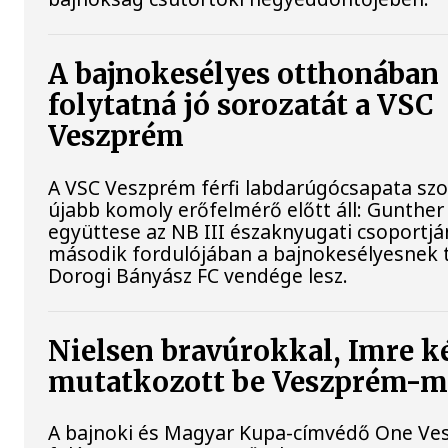
A bajnokesélyes otthonában
folytatná jó sorozatát a VSC
Veszprém
A VSC Veszprém férfi labdarúgócsapata s
újabb komoly erőfelmérő előtt áll: Gunther
együttese az NB III északnyugati csoportj
második fordulójában a bajnokesélyesnek t
Dorogi Bányász FC vendége lesz.
Nielsen bravúrokkal, Imre ké
mutatkozott be Veszprém-
A bajnoki és Magyar Kupa-címvédő One Ve