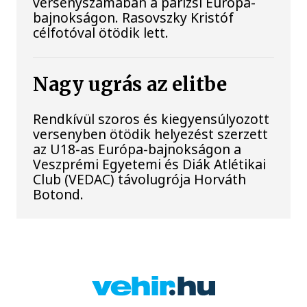
versenyszámában a párizsi Európa-
bajnokságon. Rasovszky Kristóf
célfotóval ötödik lett.
Nagy ugrás az elitbe
Rendkívül szoros és kiegyensúlyozott
versenyben ötödik helyezést szerzett
az U18-as Európa-bajnokságon a
Veszprémi Egyetemi és Diák Atlétikai
Club (VEDAC) távolugrója Horváth
Botond.