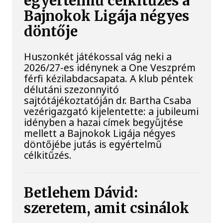
egyértelmű célkitűzés a
Bajnokok Ligája négyes
döntője
Huszonkét játékossal vág neki a
2026/27-es idénynek a One Veszprém
férfi kézilabdacsapata. A klub péntek
délutáni szezonnyitó
sajtótájékoztatóján dr. Bartha Csaba
vezérigazgató kijelentette: a jubileumi
idényben a hazai címek begyűjtése
mellett a Bajnokok Ligája négyes
döntőjébe jutás is egyértelmű
célkitűzés.
Betlehem Dávid:
szeretem, amit csinálok