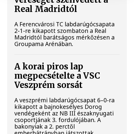
Real Madridtól
A Ferencvárosi TC labdarúgócsapata
2-1-re kikapott szombaton a Real
Madridtól barátságos mérkőzésen a
Groupama Arénában.
A korai piros lap
megpecsételte a VSC
Veszprém sorsát
A veszprémi labdarúgócsapat 6–0-ra
kikapott a bajnokesélyes Dorog
vendégeként az NB III északnyugati
csoportjának 3. fordulójában. A
bakonyiak a 2. perctől
emberhátrányban játszottak.