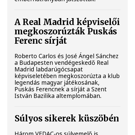
A Real Madrid képviselői
megkoszorúzták Puskás
Ferenc sírját
Roberto Carlos és José Ángel Sánchez
a Budapesten vendégeskedő Real
Madrid labdarúgócsapat
képviseletében megkoszorúzta a klub
legendás magyar játékosának,
Puskás Ferencnek a sírját a Szent
István Bazilika altemplomában.
Súlyos sikerek küszöbén
Három VEDAC-os súlyemelő is