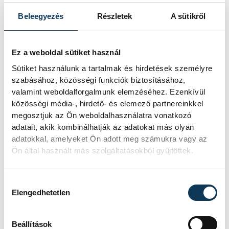
Beleegyezés
Részletek
A sütikről
A múltban és ma is rossz
hírt hoz a dunai Ínség-
Ez a weboldal sütiket használ
szikla
Sütiket használunk a tartalmak és hirdetések személyre
szabásához, közösségi funkciók biztosításához,
Újra kilátszik a Dunából az aszály
valamint weboldalforgalmunk elemzéséhez. Ezenkívül
hírnöke! Régen a felbukkanása egyet
közösségi média-, hirdető- és elemező partnereinkkel
jelentett az éhínséggel, ma pedig a
megosztjuk az Ön weboldalhasználatra vonatkozó
klímaváltozás okozta extrém
adatait, akik kombinálhatják az adatokat más olyan
szárazságra hívja fel a figyelmet.
adatokkal, amelyeket Ön adott meg számukra vagy az
Elmeséljük a baljós kőtömb
Ön által használt más szolgáltatásokból gyűjtöttek.
történetét.
Hozzájárulás kiválasztása
Magyar Péter:
Elengedhetetlen
Magyarország
energiaellátása stabil
Beállítások