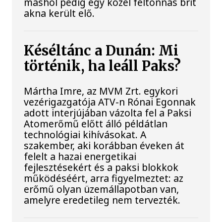
máshol pedig egy közel féltonnás brit
akna került elő.
Késéltánc a Dunán: Mi
történik, ha leáll Paks?
Mártha Imre, az MVM Zrt. egykori
vezérigazgatója ATV-n Rónai Egonnak
adott interjújában vázolta fel a Paksi
Atomerőmű előtt álló példátlan
technológiai kihívásokat. A
szakember, aki korábban éveken át
felelt a hazai energetikai
fejlesztésekért és a paksi blokkok
működéséért, arra figyelmeztet: az
erőmű olyan üzemállapotban van,
amelyre eredetileg nem tervezték.