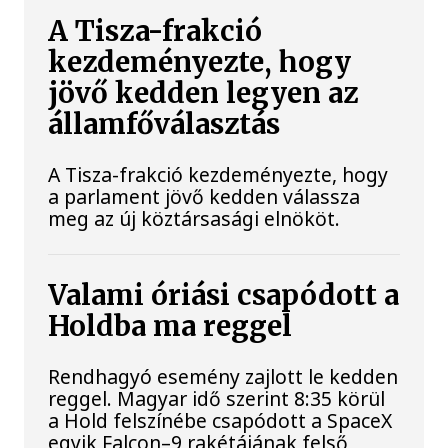
A Tisza-frakció
kezdeményezte, hogy
jövő kedden legyen az
államfőválasztás
A Tisza-frakció kezdeményezte, hogy
a parlament jövő kedden válassza
meg az új köztársasági elnököt.
Valami óriási csapódott a
Holdba ma reggel
Rendhagyó esemény zajlott le kedden
reggel. Magyar idő szerint 8:35 körül
a Hold felszínébe csapódott a SpaceX
egyik Falcon–9 rakétájának felső