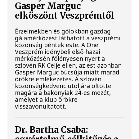
Gasper Marguc
elköszönt Veszprémtől
Érzelmekben és gólokban gazdag
gálamérkőzést láthatott a veszprémi
közönség péntek este. A One
Veszprém idénybeli első hazai
mérkőzésén fölényesen nyert a
szlovén RK Celje ellen, az est azonban
Gasper Marguc búcsúja miatt marad
örökre emlékezetes. A szlovén
közönségkedvenc utoljára öltötte
magára a bakonyiak 24-es mezét,
amelyet a klub örökre
visszavonultatott.
Dr. Bartha Csaba: