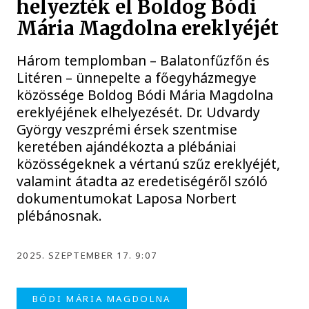
helyezték el Boldog Bódi
Mária Magdolna ereklyéjét
Három templomban – Balatonfűzfőn és
Litéren – ünnepelte a főegyházmegye
közössége Boldog Bódi Mária Magdolna
ereklyéjének elhelyezését. Dr. Udvardy
György veszprémi érsek szentmise
keretében ajándékozta a plébániai
közösségeknek a vértanú szűz ereklyéjét,
valamint átadta az eredetiségéről szóló
dokumentumokat Laposa Norbert
plébánosnak.
2025. SZEPTEMBER 17. 9:07
BÓDI MÁRIA MAGDOLNA