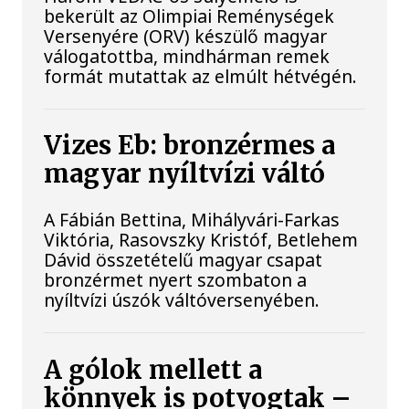
bekerült az Olimpiai Reménységek
Versenyére (ORV) készülő magyar
válogatottba, mindhárman remek
formát mutattak az elmúlt hétvégén.
Vizes Eb: bronzérmes a
magyar nyíltvízi váltó
A Fábián Bettina, Mihályvári-Farkas
Viktória, Rasovszky Kristóf, Betlehem
Dávid összetételű magyar csapat
bronzérmet nyert szombaton a
nyíltvízi úszók váltóversenyében.
A gólok mellett a
könnyek is potyogtak –