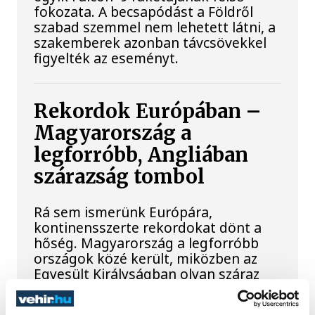
fokozata. A becsapódást a Földről
szabad szemmel nem lehetett látni, a
szakemberek azonban távcsövekkel
figyelték az eseményt.
Rekordok Európában –
Magyarország a
legforróbb, Angliában
szárazság tombol
Rá sem ismerünk Európára,
kontinensszerte rekordokat dönt a
hőség. Magyarország a legforróbb
országok közé került, miközben az
Egyesült Királyságban olyan száraz
júliust mértek, amilyenre 155 éve nem
volt példa.