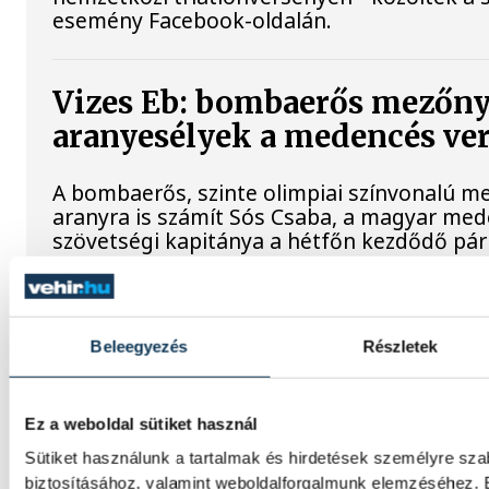
esemény Facebook-oldalán.
Vizes Eb: bombaerős mezőny
aranyesélyek a medencés ve
A bombaerős, szinte olimpiai színvonalú m
aranyra is számít Sós Csaba, a magyar me
szövetségi kapitánya a hétfőn kezdődő pár
Női kézilabda ifjúsági vb: ny
Beleegyezés
Részletek
magyar válogatott
A magyar női ifjúsági kézilabda-válogatott 
Ez a weboldal sütiket használ
korosztályos világbajnokságon, mivel 30-27
vasárnapi helyosztón, Pitesti-ben.
Sütiket használunk a tartalmak és hirdetések személyre sz
biztosításához, valamint weboldalforgalmunk elemzéséhez. E