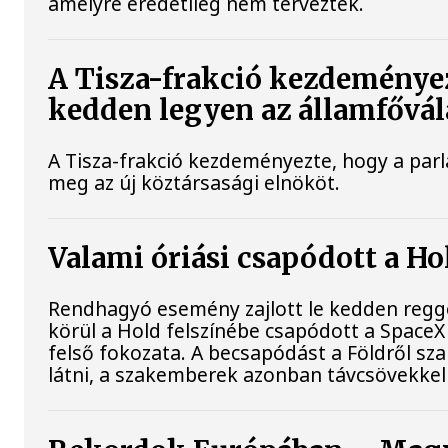
amelyre eredetileg nem tervezték.
A Tisza-frakció kezdeményez
kedden legyen az államfővál
A Tisza-frakció kezdeményezte, hogy a par
meg az új köztársasági elnököt.
Valami óriási csapódott a H
Rendhagyó esemény zajlott le kedden regge
körül a Hold felszínébe csapódott a SpaceX
felső fokozata. A becsapódást a Földről s
látni, a szakemberek azonban távcsövekkel 