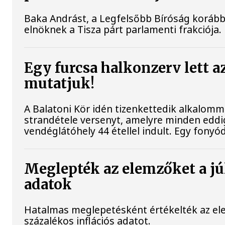
Baka Andrást, a Legfelsőbb Bíróság korábbi
elnöknek a Tisza párt parlamenti frakciója.
Egy furcsa halkonzerv lett a
mutatjuk!
A Balatoni Kör idén tizenkettedik alkalomm
strandétele versenyt, amelyre minden eddig
vendéglátóhely 44 étellel indult. Egy fonyódi
Meglepték az elemzőket a júl
adatok
Hatalmas meglepetésként értékelték az elem
százalékos inflációs adatot.