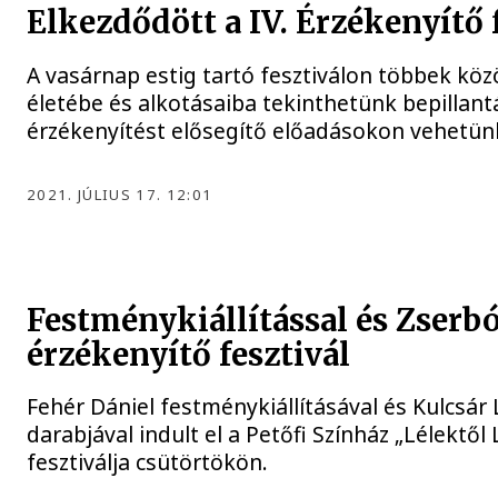
Elkezdődött a IV. Érzékenyítő 
A vasárnap estig tartó fesztiválon többek köz
életébe és alkotásaiba tekinthetünk bepillant
érzékenyítést elősegítő előadásokon vehetünk
2021. JÚLIUS 17. 12:01
Festménykiállítással és Zserb
érzékenyítő fesztivál
Fehér Dániel festménykiállításával és Kulcsá
darabjával indult el a Petőfi Színház „Lélektől
fesztiválja csütörtökön.