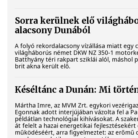
Sorra kerülnek elő világhábo
alacsony Dunából
A folyó rekordalacsony vízállása miatt egy 
világháborús német DKW NZ 350-1 motorke
Batthyány téri rakpart sziklái alól, máshol 
brit akna került elő.
Késéltánc a Dunán: Mi történ
Mártha Imre, az MVM Zrt. egykori vezériga
Egonnak adott interjújában vázolta fel a P
példátlan technológiai kihívásokat. A szak
át felelt a hazai energetikai fejlesztésekért
működéséért, arra figyelmeztet: az erőmű 