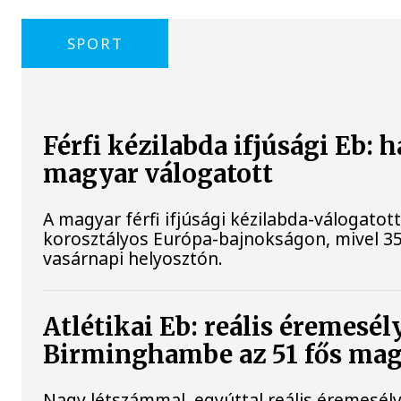
SPORT
Férfi kézilabda ifjúsági Eb: h
magyar válogatott
A magyar férfi ifjúsági kézilabda-válogatott
korosztályos Európa-bajnokságon, mivel 35-
vasárnapi helyosztón.
Atlétikai Eb: reális éremesé
Birminghambe az 51 fős mag
Nagy létszámmal, egyúttal reális éremesél