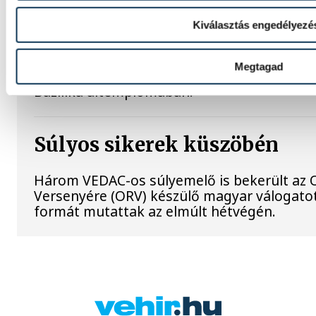
Puskás Ferenc sírját
Kiválasztás engedélyezé
Roberto Carlos és José Ángel Sánchez a B
Real Madrid labdarúgócsapat képviseletéb
Megtagad
legendás magyar játékosának, Puskás Ferenc
Bazilika altemplomában.
Súlyos sikerek küszöbén
Három VEDAC-os súlyemelő is bekerült az
Versenyére (ORV) készülő magyar válogat
formát mutattak az elmúlt hétvégén.