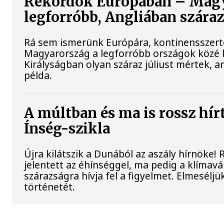
Rekordok Európában – Magy
legforróbb, Angliában szára
Rá sem ismerünk Európára, kontinensszert
Magyarország a legforróbb országok közé k
Királyságban olyan száraz júliust mértek, 
példa.
A múltban és ma is rossz hír
Ínség-szikla
Újra kilátszik a Dunából az aszály hírnöke
jelentett az éhínséggel, ma pedig a klímav
szárazságra hívja fel a figyelmet. Elmesélj
történetét.