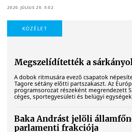
2020. JÚLIUS 20. 5:02
KÖZÉLET
Megszelídítették a sárkányo
A dobok ritmusára evező csapatok népesít
Tagore sétány előtti partszakaszt. Az Euró
programsorozat részeként megrendezett Sá
céges, sportegyesületi és belügyi egységek
Baka Andrást jelöli államfőn
parlamenti frakciója