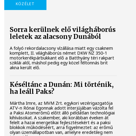
KÖZÉLET
Sorra kerülnek elő világháborús
leletek az alacsony Dunából
A folyó rekordalacsony vízállása miatt egy csaknem
komplett, II. világháborús német DKW NZ 350-1
motorkerékpárbukkant elő a Batthyány téri rakpart
sziklái alól, máshol pedig egy közel féltonnás brit
akna került elő.
Késéltánc a Dunán: Mi történik,
ha leáll Paks?
Mártha Imre, az MVM Zrt. egykori vezérigazgatója
ATV-n Rónai Egonnak adott interjújában vázolta fel
a Paksi Atomerőmű előtt álló példátlan technológiai
kihívásokat. A szakember, aki korábban éveken át
felelt a hazai energetikai fejlesztésekért és a paksi
blokkok működéséért, arra figyelmeztet: az erőmű
olyan üzemállapotban van, amelyre eredetileg nem