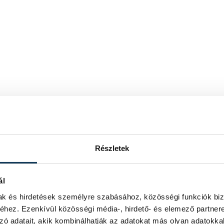
Részletek
ál
mak és hirdetések személyre szabásához, közösségi funkciók biz
hez. Ezenkívül közösségi média-, hirdető- és elemező partner
zó adatait, akik kombinálhatják az adatokat más olyan adatokka