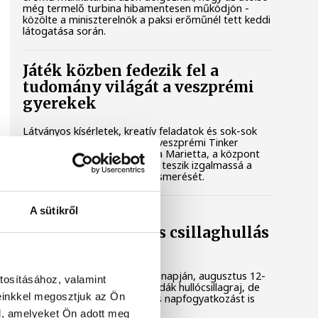
még termelő turbina hibamentesen működjön -
közölte a miniszterelnök a paksi erőműnél tett keddi
látogatása során.
Játék közben fedezik fel a
tudomány világát a veszprémi
gyerekek
Látványos kísérletek, kreatív feladatok és sok-sok
élmény várja a gyerekeket a veszprémi Tinker
Labsben. Videónkban Balassa Marietta, a központ
vezetője mutatja be, hogyan teszik izgalmassá a
természettudományok megismerését.
A sütikről
Augusztus 12-én
napfogyatkozás és csillaghullás
is vár ránk
Az év legsűrűbb csillagászati napján, augusztus 12-
tosításához, valamint
én éjjel tetőzik majd a Perseidák hullócsillagraj, de
einkkel megosztjuk az Ön
ugyanezen a napon részleges napfogyatkozást is
meg lehet majd figyelni.
l, amelyeket Ön adott meg