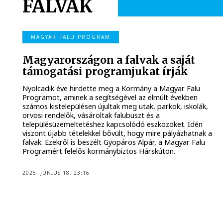
FALVAK
MAGYAR FALU PROGRAM
Magyarországon a falvak a saját
támogatási programjukat írják
Nyolcadik éve hirdette meg a Kormány a Magyar Falu
Programot, aminek a segítségével az elmúlt években
számos kistelepülésen újultak meg utak, parkok, iskolák,
orvosi rendelők, vásároltak falubuszt és a
településüzemeltetéshez kapcsolódó eszközöket. Idén
viszont újabb tételekkel bővült, hogy mire pályázhatnak a
falvak. Ezekről is beszélt Gyopáros Alpár, a Magyar Falu
Programért felelős kormánybiztos Hárskúton.
2025. JÚNIUS 18. 23:16