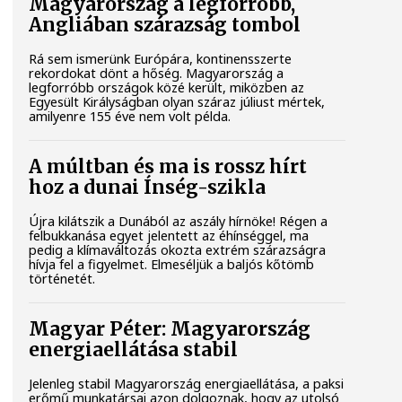
Magyarország a legforróbb,
Angliában szárazság tombol
Rá sem ismerünk Európára, kontinensszerte
rekordokat dönt a hőség. Magyarország a
legforróbb országok közé került, miközben az
Egyesült Királyságban olyan száraz júliust mértek,
amilyenre 155 éve nem volt példa.
A múltban és ma is rossz hírt
hoz a dunai Ínség-szikla
Újra kilátszik a Dunából az aszály hírnöke! Régen a
felbukkanása egyet jelentett az éhínséggel, ma
pedig a klímaváltozás okozta extrém szárazságra
hívja fel a figyelmet. Elmeséljük a baljós kőtömb
történetét.
Magyar Péter: Magyarország
energiaellátása stabil
Jelenleg stabil Magyarország energiaellátása, a paksi
erőmű munkatársai azon dolgoznak, hogy az utolsó