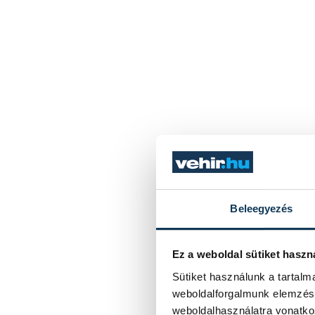
Beleegyezés
Ez a weboldal sütiket haszn
Sütiket használunk a tartal
weboldalforgalmunk elemzésé
weboldalhasználatra vonatko