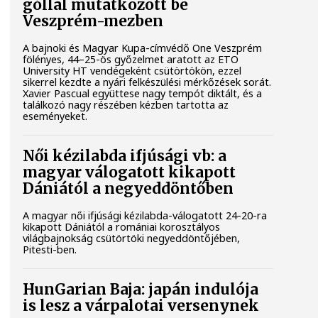
góllal mutatkozott be
Veszprém-mezben
A bajnoki és Magyar Kupa-címvédő One Veszprém
fölényes, 44–25-ös győzelmet aratott az ETO
University HT vendégeként csütörtökön, ezzel
sikerrel kezdte a nyári felkészülési mérkőzések sorát.
Xavier Pascual együttese nagy tempót diktált, és a
találkozó nagy részében kézben tartotta az
eseményeket.
Női kézilabda ifjúsági vb: a
magyar válogatott kikapott
Dániától a negyeddöntőben
A magyar női ifjúsági kézilabda-válogatott 24-20-ra
kikapott Dániától a romániai korosztályos
világbajnokság csütörtöki negyeddöntőjében,
Pitesti-ben.
HunGarian Baja: japán indulója
is lesz a várpalotai versenynek