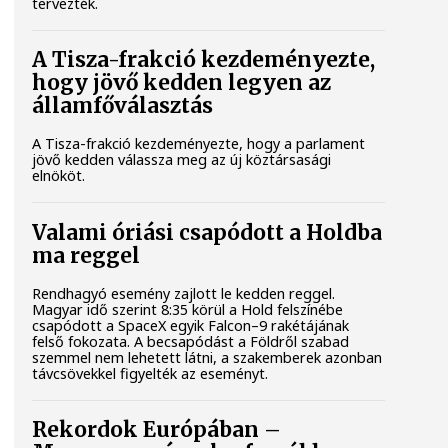
tervezték.
A Tisza-frakció kezdeményezte,
hogy jövő kedden legyen az
államfőválasztás
A Tisza-frakció kezdeményezte, hogy a parlament
jövő kedden válassza meg az új köztársasági
elnököt.
Valami óriási csapódott a Holdba
ma reggel
Rendhagyó esemény zajlott le kedden reggel.
Magyar idő szerint 8:35 körül a Hold felszínébe
csapódott a SpaceX egyik Falcon–9 rakétájának
felső fokozata. A becsapódást a Földről szabad
szemmel nem lehetett látni, a szakemberek azonban
távcsövekkel figyelték az eseményt.
Rekordok Európában –