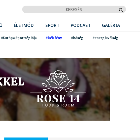
Ű
ÉLETMÓD
SPORT
PODCAST
GALÉRIA
#Európa Sportrégiója
#kék fény
#hőség
#energiaválság