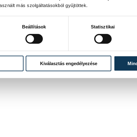
sznált más szolgáltatásokból gyűjtöttek.
Beállítások
Statisztikai
Kiválasztás engedélyezése
Min