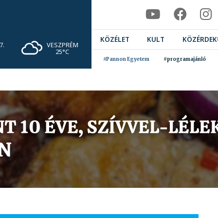
KÖZÉLET
KULT
KÖZÉRDEK
VESZPRÉM
7.
25°C
#Pannon Egyetem
#programajánló