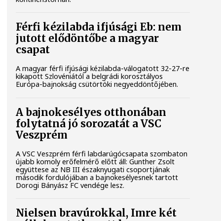
Férfi kézilabda ifjúsági Eb: nem
jutott elődöntőbe a magyar
csapat
A magyar férfi ifjúsági kézilabda-válogatott 32-27-re
kikapott Szlovéniától a belgrádi korosztályos
Európa-bajnokság csütörtöki negyeddöntőjében.
A bajnokesélyes otthonában
folytatná jó sorozatát a VSC
Veszprém
A VSC Veszprém férfi labdarúgócsapata szombaton
újabb komoly erőfelmérő előtt áll: Gunther Zsolt
együttese az NB III északnyugati csoportjának
második fordulójában a bajnokesélyesnek tartott
Dorogi Bányász FC vendége lesz.
Nielsen bravúrokkal, Imre két