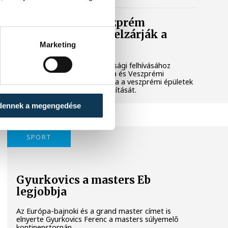
Lekapcsolják Veszprém
díszkivilágítását, elzárják a
szökőkutakat
Marketing
A kormány energiatakarékossági felhívásához
csatlakozva Veszprém városa és Veszprémi
Főegyházmegye is lekapcsolta a veszprémi épületek
és nevezetességek díszkivilágítását.
dennek a megengedése
SPORT
Gyurkovics a masters Eb
legjobbja
Az Európa-bajnoki és a grand master címet is
elnyerte Gyurkovics Ferenc a masters súlyemelő
kontinenstornán.