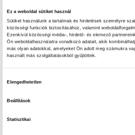
Augusztus 12-én napfogyatk
Ez a weboldal sütiket használ
csillaghullás is vár ránk
Sütiket használunk a tartalmak és hirdetések személyre sz
közösségi funkciók biztosításához, valamint weboldalforga
Az év legsűrűbb csillagászati napján, augu
Ezenkívül közösségi média-, hirdető- és elemező partnerein
éjjel tetőzik majd a Perseidák hullócsillagraj
Ön weboldalhasználatra vonatkozó adatait, akik kombinálhat
ugyanezen a napon részleges napfogyatko
más olyan adatokkal, amelyeket Ön adott meg számukra vag
lehet majd figyelni.
használt más szolgáltatásokból gyűjtöttek.
Lekapcsolják Veszprém
Hozzájárulás kiválasztása
díszkivilágítását, elzárják a
Elengedhetetlen
szökőkutakat
Beállítások
A kormány energiatakarékossági felhívásá
csatlakozva Veszprém városa és Veszprémi
Statisztikai
Főegyházmegye is lekapcsolta a veszprémi 
nevezetességek díszkivilágítását.