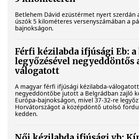
Betlehem Dávid ezüstérmet nyert szerdán a 
úszók 5 kilométeres versenyszámában a pár
bajnokságon.
Férfi kézilabda ifjúsági Eb: 
legyőzésével negyeddöntős 
válogatott
A magyar férfi ifjúsági kézilabda-válogatot
negyeddöntőbe jutott a Belgrádban zajló k
Európa-bajnokságon, mivel 37-32-re legyőz
Horvátországot a középdöntő utolsó fordu
kedden.
Női kézilabda ifjúsági vb: Kí