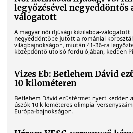
legyőzésével negyeddöntős 
válogatott
A magyar női ifjúsági kézilabda-válogatott
negyeddöntőbe jutott a romániai korosztá
világbajnokságon, miután 41-36-ra legyőzte
középdöntő utolsó fordulójában, kedden Pi
Vizes Eb: Betlehem Dávid ez
10 kilométeren
Betlehem Dávid ezüstérmet nyert kedden a n
úszók 10 kilométeres olimpiai versenyszám
Európa-bajnokságon.