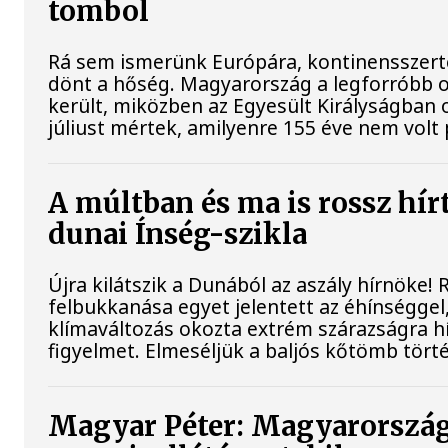
tombol
Rá sem ismerünk Európára, kontinensszert
dönt a hőség. Magyarország a legforróbb 
került, miközben az Egyesült Királyságban 
júliust mértek, amilyenre 155 éve nem volt
A múltban és ma is rossz hír
dunai Ínség-szikla
Újra kilátszik a Dunából az aszály hírnöke!
felbukkanása egyet jelentett az éhínséggel
klímaváltozás okozta extrém szárazságra hív
figyelmet. Elmeséljük a baljós kőtömb tört
Magyar Péter: Magyarorszá