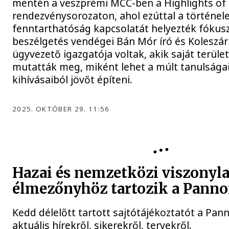
mentén a veszprémi MCC-ben a Highlights of
rendezvénysorozaton, ahol ezúttal a történel
fenntarthatóság kapcsolatát helyezték fókusz
beszélgetés vendégei Bán Mór író és Koleszár
ügyvezető igazgatója voltak, akik saját terüle
mutatták meg, miként lehet a múlt tanulságaib
kihívásaiból jövőt építeni.
2025. OKTÓBER 29. 11:56
Hazai és nemzetközi viszonyla
élmezőnyhöz tartozik a Pann
Kedd délelőtt tartott sajtótájékoztatót a Pa
aktuális hírekről, sikerekről, tervekről.