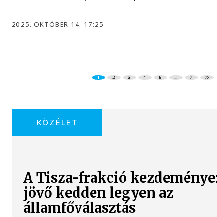
2025. OKTÓBER 14. 17:25
1
2
3
4
5
...
KÖZÉLET
A Tisza-frakció kezdeménye
jövő kedden legyen az
államfőválasztás