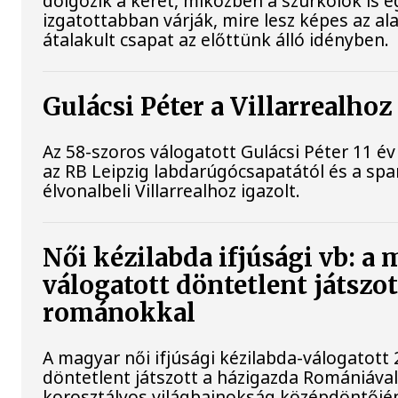
dolgozik a keret, miközben a szurkolók is e
izgatottabban várják, mire lesz képes az a
átalakult csapat az előttünk álló idényben.
Gulácsi Péter a Villarrealhoz
Az 58-szoros válogatott Gulácsi Péter 11 év
az RB Leipzig labdarúgócsapatától és a spa
élvonalbeli Villarrealhoz igazolt.
Női kézilabda ifjúsági vb: a
válogatott döntetlent játszot
románokkal
A magyar női ifjúsági kézilabda-válogatott 
döntetlent játszott a házigazda Romániával
korosztályos világbajnokság középdöntőjé