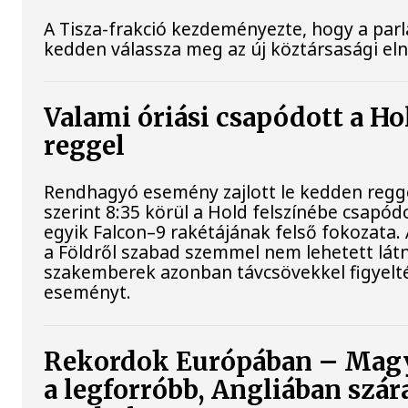
A Tisza-frakció kezdeményezte, hogy a par
kedden válassza meg az új köztársasági el
Valami óriási csapódott a H
reggel
Rendhagyó esemény zajlott le kedden regg
szerint 8:35 körül a Hold felszínébe csapód
egyik Falcon–9 rakétájának felső fokozata.
a Földről szabad szemmel nem lehetett látn
szakemberek azonban távcsövekkel figyelt
eseményt.
Rekordok Európában – Mag
a legforróbb, Angliában szár