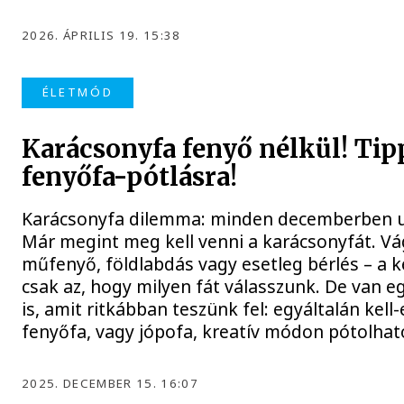
2026. ÁPRILIS 19. 15:38
ÉLETMÓD
Karácsonyfa fenyő nélkül! Ti
fenyőfa-pótlásra!
Karácsonyfa dilemma: minden decemberben ug
Már megint meg kell venni a karácsonyfát. Vá
műfenyő, földlabdás vagy esetleg bérlés – a 
csak az, hogy milyen fát válasszunk. De van e
is, amit ritkábban teszünk fel: egyáltalán kell
fenyőfa, vagy jópofa, kreatív módon pótolhat
2025. DECEMBER 15. 16:07