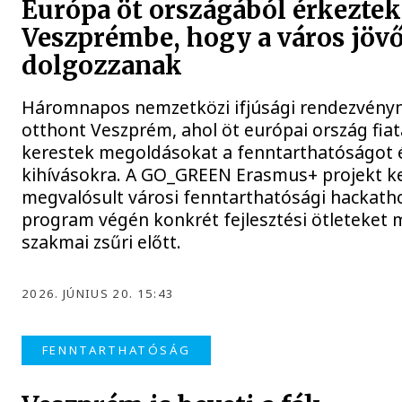
Európa öt országából érkeztek
Veszprémbe, hogy a város jöv
dolgozzanak
Háromnapos nemzetközi ifjúsági rendezvény
otthont Veszprém, ahol öt európai ország fiat
kerestek megoldásokat a fenntarthatóságot é
kihívásokra. A GO_GREEN Erasmus+ projekt k
megvalósult városi fenntarthatósági hackatho
program végén konkrét fejlesztési ötleteket 
szakmai zsűri előtt.
2026. JÚNIUS 20. 15:43
FENNTARTHATÓSÁG