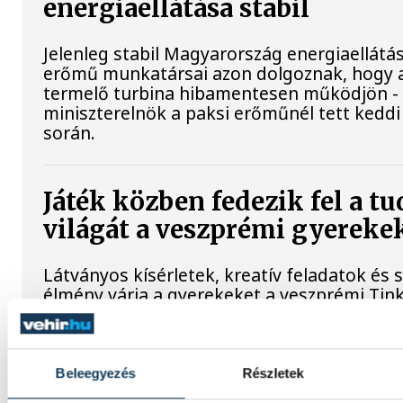
energiaellátása stabil
Jelenleg stabil Magyarország energiaellátás
erőmű munkatársai azon dolgoznak, hogy 
termelő turbina hibamentesen működjön - 
miniszterelnök a paksi erőműnél tett keddi
során.
Játék közben fedezik fel a 
világát a veszprémi gyereke
Látványos kísérletek, kreatív feladatok és 
élmény várja a gyerekeket a veszprémi Tin
Videónkban Balassa Marietta, a központ ve
be, hogyan teszik izgalmassá a természe
megismerését.
Beleegyezés
Részletek