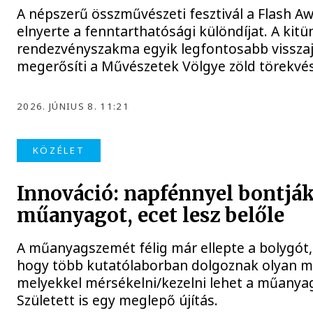
A népszerű összművészeti fesztivál a Flash A
elnyerte a fenntarthatósági különdíjat. A kitü
rendezvényszakma egyik legfontosabb visszaj
megerősíti a Művészetek Völgye zöld törekvés
2026. JÚNIUS 8. 11:21
KÖZÉLET
Innováció: napfénnyel bontják
műanyagot, ecet lesz belőle
A műanyagszemét félig már ellepte a bolygót
hogy több kutatólaborban dolgoznak olyan m
melyekkel mérsékelni/kezelni lehet a műanya
Született is egy meglepő újítás.