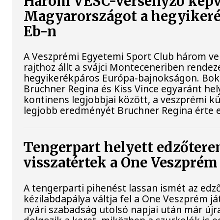
Három VESC-versenyző képv
Magyarországot a hegyiker
Eb-n
A Veszprémi Egyetemi Sport Club három ver
rajthoz állt a svájci Monteceneriben rendez
hegyikerékpáros Európa-bajnokságon. Bokr
Bruchner Regina és Kiss Vince egyaránt hely
kontinens legjobbjai között, a veszprémi k
legjobb eredményét Bruchner Regina érte e
Tengerpart helyett edzőtere
visszatértek a One Veszprém 
A tengerparti pihenést lassan ismét az edz
kézilabdapálya váltja fel a One Veszprém já
nyári szabadság utolsó napjai után már újr