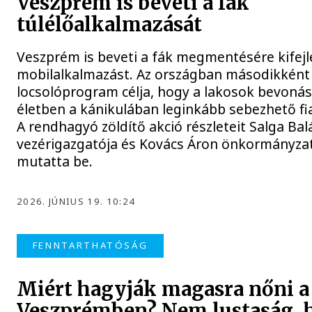
Veszprém is beveti a fák
túlélőalkalmazását
Veszprém is beveti a fák megmentésére kifejl
mobilalkalmazást. Az országban másodikként 
locsolóprogram célja, hogy a lakosok bevonás
életben a kánikulában leginkább sebezhető fi
A rendhagyó zöldítő akció részleteit Salga Bal
vezérigazgatója és Kovács Áron önkormányzat
mutatta be.
2026. JÚNIUS 19. 10:24
FENNTARTHATÓSÁG
Miért hagyják magasra nőni a
Veszprémben? Nem lustaság,