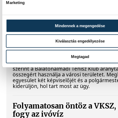
Marketing
Mi történik a balatonalmádi
teniszpályák körül? Bérleti v
Mindennek a megengedése
megszakadt egyeztetések és
tisztázatlan jogi eljárás
Kiválasztás engedélyezése
Évtizedes hagyomány, hat salakos pálya, u
nevelés és egy hosszú távra megkötött bér
Megtagad
áll az egyik oldalon. A másikon az önkormá
szerint a Balatonalmádi Tenisz Klub arányt
összegért használja a városi területet. Me
egyesület két képviselőjét és a polgármeste
kiderüljön, hol tart most az ügy.
Folyamatosan öntöz a VKSZ
fogy az ivóvíz