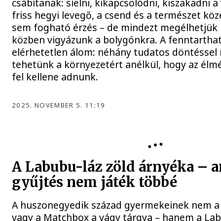
csábítanak: síelni, kikapcsolódni, kiszakadni a 
friss hegyi levegő, a csend és a természet k
sem fogható érzés – de mindezt megélhetjük 
közben vigyázunk a bolygónkra. A fenntartha
elérhetetlen álom: néhány tudatos döntéssel
tehetünk a környezetért anélkül, hogy az élm
fel kellene adnunk.
2025. NOVEMBER 5. 11:19
A Labubu-láz zöld árnyéka – 
gyűjtés nem játék többé
A huszonegyedik század gyermekeinek nem a 
vagy a Matchbox a vágy tárgya – hanem a Labu