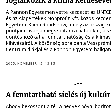
foglalkozik a klíma kérdéséve
A Pannon Egyetemen vette kezdetét az UNIC
és az Alapértékek Nonprofit Kft. közös kezde
Egyetemi Klíma Roadshow, amely az ország k
pontjain kívánja megszólítani a fiatalokat, a s
döntéshozókat a fenntarthatóság és a klímav
kihívásairól. A közönség soraiban a Veszprém
Centrum diákjai és a Pannon Egyetem hallgat
2025. NOVEMBER 15. 13:35
A fenntartható síelés új kultúr
Ahogy beköszönt a tél, a hegyek hóval borított