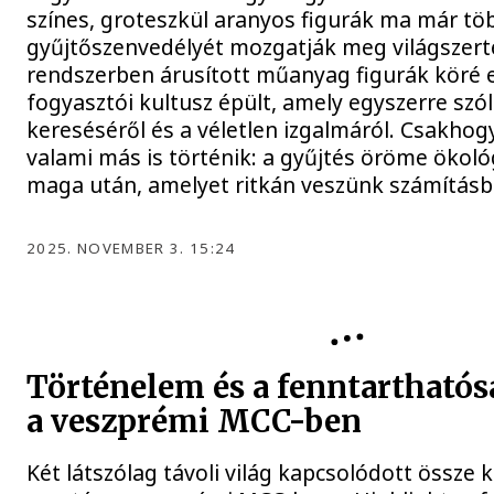
színes, groteszkül aranyos figurák ma már tö
gyűjtőszenvedélyét mozgatják meg világszerte
rendszerben árusított műanyag figurák köré e
fogyasztói kultusz épült, amely egyszerre szó
kereséséről és a véletlen izgalmáról. Csakh
valami más is történik: a gyűjtés öröme ökoló
maga után, amelyet ritkán veszünk számításb
2025. NOVEMBER 3. 15:24
Történelem és a fenntarthatós
a veszprémi MCC-ben
Két látszólag távoli világ kapcsolódott össze 