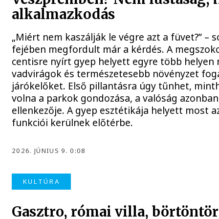
alkalmazkodás
„Miért nem kaszálják le végre azt a füvet?” – 
fejében megfordult már a kérdés. A megszok
centisre nyírt gyep helyett egyre több helyen
vadvirágok és természetesebb növényzet fog
járókelőket. Első pillantásra úgy tűnhet, min
volna a parkok gondozása, a valóság azonba
ellenkezője. A gyep esztétikája helyett most a
funkciói kerülnek előtérbe.
2026. JÚNIUS 9. 0:08
KULTÚRA
Gasztro, római villa, börtöntö