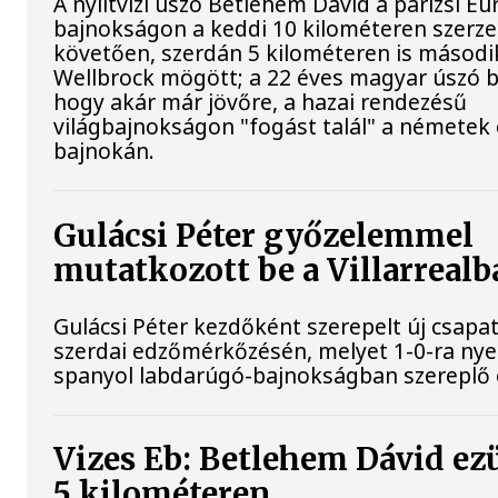
A nyíltvízi úszó Betlehem Dávid a párizsi Eu
bajnokságon a keddi 10 kilométeren szerze
követően, szerdán 5 kilométeren is második
Wellbrock mögött; a 22 éves magyar úszó b
hogy akár már jövőre, a hazai rendezésű
világbajnokságon "fogást talál" a németek 
bajnokán.
Gulácsi Péter győzelemmel
mutatkozott be a Villarrealb
Gulácsi Péter kezdőként szerepelt új csapata
szerdai edzőmérkőzésén, melyet 1-0-ra nye
spanyol labdarúgó-bajnokságban szereplő 
Vizes Eb: Betlehem Dávid ez
5 kilométeren