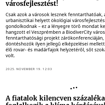
városfejlesztést!
Csak azok a városok lesznek fenntarthatóak, 
urbanisztikai helyett ökológiai városfejleszt
gondolkodnak – ez a lényegre törő mondat ke
hangzott el Veszprémben a BiodiverCity város
fenntarthatósági projekt zárókonferenciáján, 
döntéshozók ilyen jellegű elképzelései melle
élő rovar- és madárfajok helyzetéről, sőt szoká
volt.
2025. NOVEMBER 19. 12:03
A fiatalok kilencven százaléka