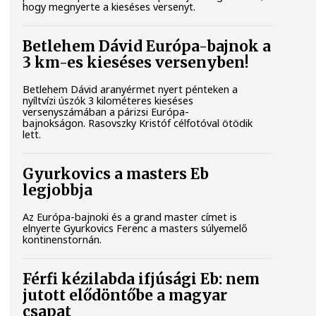
hogy megnyerte a kieséses versenyt.
Betlehem Dávid Európa-bajnok a
3 km-es kieséses versenyben!
Betlehem Dávid aranyérmet nyert pénteken a
nyíltvízi úszók 3 kilométeres kieséses
versenyszámában a párizsi Európa-
bajnokságon. Rasovszky Kristóf célfotóval ötödik
lett.
Gyurkovics a masters Eb
legjobbja
Az Európa-bajnoki és a grand master címet is
elnyerte Gyurkovics Ferenc a masters súlyemelő
kontinenstornán.
Férfi kézilabda ifjúsági Eb: nem
jutott elődöntőbe a magyar
csapat