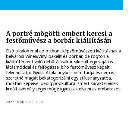
A portré mögötti embert keresi a
festőművész a borbár kiállításán
Első alkalommal ad otthont képzőművészeti kiállításnak a
belvárosi Wine&Vinyl bakelit és borbár, de rögtön a
kiállítótérként való debütálásakor sikerült egy sajátos
látásmóddal és felfogással bíró festőművész képeit
felvonultatni. Gyulai Attila ugyanis nem tudja és nem is
szeretné magát bekategorizálni egy stílusirányzatba,
mostani képeivel pedig popkultúra ismert karaktereinek
kreált személyiségei mögé igyekszik elvinni az embereket.
2022. MÁJUS 27. 4:00