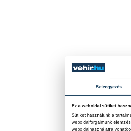
Beleegyezés
Ez a weboldal sütiket haszn
Sütiket használunk a tartal
weboldalforgalmunk elemzésé
weboldalhasználatra vonatko