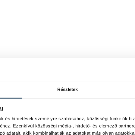
Részletek
ál
mak és hirdetések személyre szabásához, közösségi funkciók biz
hez. Ezenkívül közösségi média-, hirdető- és elemező partner
zó adatait, akik kombinálhatják az adatokat más olyan adatokka