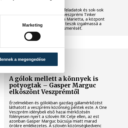
Látványos kísérletek, kreatív feladatok és sok-sok
élmény várja a gyerekeket a veszprémi Tinker
Labsben. Videónkban Balassa Marietta, a központ
vezetője mutatja be, hogyan teszik izgalmassá a
Marketing
természettudományok megismerését.
SPORT
dennek a megengedése
A gólok mellett a könnyek is
potyogtak – Gasper Marguc
elköszönt Veszprémtől
Érzelmekben és gólokban gazdag gálamérkőzést
láthatott a veszprémi közönség péntek este. A One
Veszprém idénybeli első hazai mérkőzésén
fölényesen nyert a szlovén RK Celje ellen, az est
azonban Gasper Marguc búcsúja miatt marad
örökre emlékezetes. A szlovén közönségkedvenc