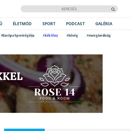
Ű
ÉLETMÓD
SPORT
PODCAST
GALÉRIA
#Európa Sportrégiója
#kék fény
#hőség
#energiaválság