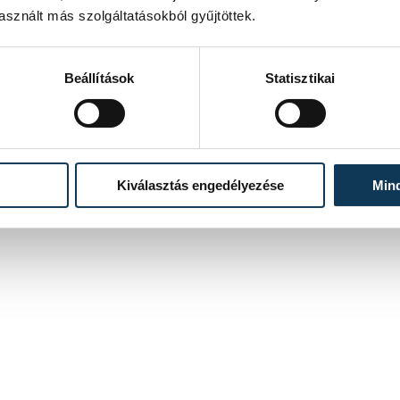
sznált más szolgáltatásokból gyűjtöttek.
Beállítások
Statisztikai
Kiválasztás engedélyezése
Min