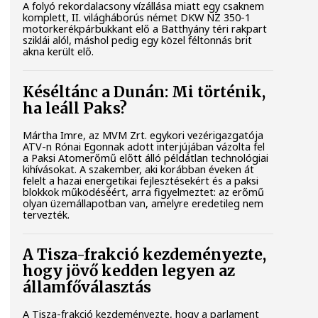
A folyó rekordalacsony vízállása miatt egy csaknem
komplett, II. világháborús német DKW NZ 350-1
motorkerékpárbukkant elő a Batthyány téri rakpart
sziklái alól, máshol pedig egy közel féltonnás brit
akna került elő.
Késéltánc a Dunán: Mi történik,
ha leáll Paks?
Mártha Imre, az MVM Zrt. egykori vezérigazgatója
ATV-n Rónai Egonnak adott interjújában vázolta fel
a Paksi Atomerőmű előtt álló példátlan technológiai
kihívásokat. A szakember, aki korábban éveken át
felelt a hazai energetikai fejlesztésekért és a paksi
blokkok működéséért, arra figyelmeztet: az erőmű
olyan üzemállapotban van, amelyre eredetileg nem
tervezték.
A Tisza-frakció kezdeményezte,
hogy jövő kedden legyen az
államfőválasztás
A Tisza-frakció kezdeményezte, hogy a parlament