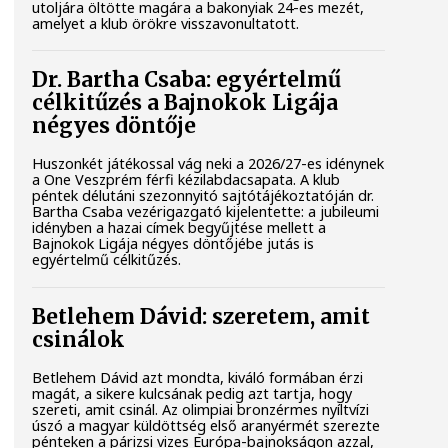
utoljára öltötte magára a bakonyiak 24-es mezét,
amelyet a klub örökre visszavonultatott.
Dr. Bartha Csaba: egyértelmű
célkitűzés a Bajnokok Ligája
négyes döntője
Huszonkét játékossal vág neki a 2026/27-es idénynek
a One Veszprém férfi kézilabdacsapata. A klub
péntek délutáni szezonnyitó sajtótájékoztatóján dr.
Bartha Csaba vezérigazgató kijelentette: a jubileumi
idényben a hazai címek begyűjtése mellett a
Bajnokok Ligája négyes döntőjébe jutás is
egyértelmű célkitűzés.
Betlehem Dávid: szeretem, amit
csinálok
Betlehem Dávid azt mondta, kiváló formában érzi
magát, a sikere kulcsának pedig azt tartja, hogy
szereti, amit csinál. Az olimpiai bronzérmes nyíltvízi
úszó a magyar küldöttség első aranyérmét szerezte
pénteken a párizsi vizes Európa-bajnokságon azzal,