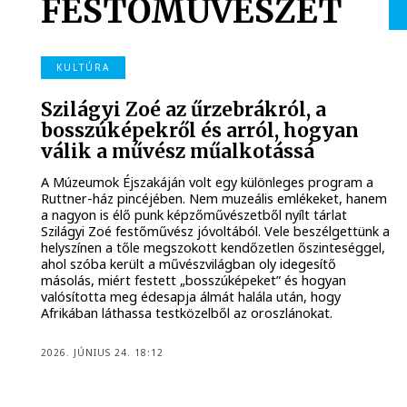
FESTŐMŰVÉSZET
KULTÚRA
Szilágyi Zoé az űrzebrákról, a
bosszúképekről és arról, hogyan
válik a művész műalkotássá
A Múzeumok Éjszakáján volt egy különleges program a
Ruttner-ház pincéjében. Nem muzeális emlékeket, hanem
a nagyon is élő punk képzőművészetből nyílt tárlat
Szilágyi Zoé festőművész jóvoltából. Vele beszélgettünk a
helyszínen a tőle megszokott kendőzetlen őszinteséggel,
ahol szóba került a művészvilágban oly idegesítő
másolás, miért festett „bosszúképeket” és hogyan
valósította meg édesapja álmát halála után, hogy
Afrikában láthassa testközelből az oroszlánokat.
2026. JÚNIUS 24. 18:12