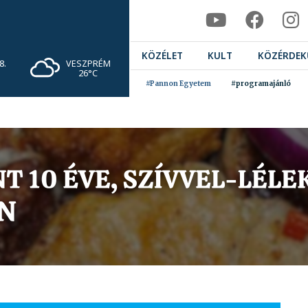
KÖZÉLET
KULT
KÖZÉRDEK
VESZPRÉM
8.
26°C
#Pannon Egyetem
#programajánló