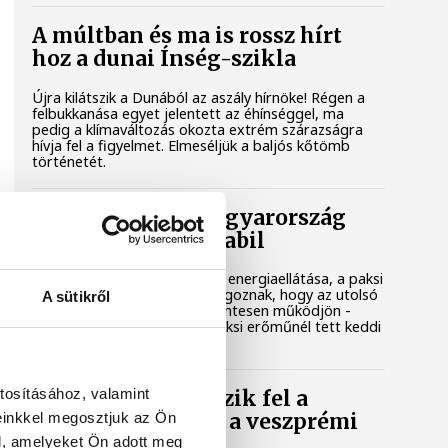
A múltban és ma is rossz hírt
hoz a dunai Ínség-szikla
Újra kilátszik a Dunából az aszály hírnöke! Régen a
felbukkanása egyet jelentett az éhínséggel, ma
pedig a klímaváltozás okozta extrém szárazságra
hívja fel a figyelmet. Elmeséljük a baljós kőtömb
történetét.
Magyar Péter: Magyarország
energiaellátása stabil
Jelenleg stabil Magyarország energiaellátása, a paksi
erőmű munkatársai azon dolgoznak, hogy az utolsó
A sütikről
még termelő turbina hibamentesen működjön -
közölte a miniszterelnök a paksi erőműnél tett keddi
látogatása során.
tosításához, valamint
Játék közben fedezik fel a
einkkel megosztjuk az Ön
tudomány világát a veszprémi
gyerekek
l, amelyeket Ön adott meg