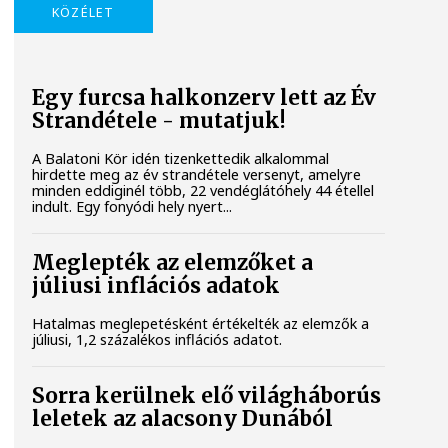
KÖZÉLET
Egy furcsa halkonzerv lett az Év
Strandétele - mutatjuk!
A Balatoni Kör idén tizenkettedik alkalommal
hirdette meg az év strandétele versenyt, amelyre
minden eddiginél több, 22 vendéglátóhely 44 étellel
indult. Egy fonyódi hely nyert...
Meglepték az elemzőket a
júliusi inflációs adatok
Hatalmas meglepetésként értékelték az elemzők a
júliusi, 1,2 százalékos inflációs adatot.
Sorra kerülnek elő világháborús
leletek az alacsony Dunából