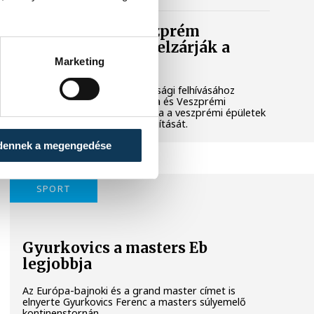
Lekapcsolják Veszprém
díszkivilágítását, elzárják a
szökőkutakat
Marketing
A kormány energiatakarékossági felhívásához
csatlakozva Veszprém városa és Veszprémi
Főegyházmegye is lekapcsolta a veszprémi épületek
és nevezetességek díszkivilágítását.
dennek a megengedése
SPORT
Gyurkovics a masters Eb
legjobbja
Az Európa-bajnoki és a grand master címet is
elnyerte Gyurkovics Ferenc a masters súlyemelő
kontinenstornán.