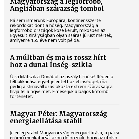
Magyarország a legforróbb,
Angliában szárazság tombol
Rá sem ismerünk Európára, kontinensszerte
rekordokat dönt a hőség. Magyarország a
legforróbb országok közé került, miközben az
Egyesült Királyságban olyan száraz júliust mértek,
amilyenre 155 éve nem volt példa.
A múltban és ma is rossz hírt
hoz a dunai Ínség-szikla
Újra kilátszik a Dunából az aszály hírnöke! Régen a
felbukkanása egyet jelentett az éhínséggel, ma
pedig a klímaváltozás okozta extrém szárazságra
hívja fel a figyelmet. Elmeséljük a baljós kőtömb
történetét.
Magyar Péter: Magyarország
energiaellátása stabil
Jelenleg stabil Magyarország energiaellátása, a paksi
erőmű munkatársai azon dolgoznak, hogy az utolsó