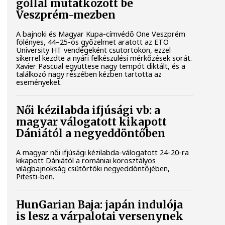
góllal mutatkozott be
Veszprém-mezben
A bajnoki és Magyar Kupa-címvédő One Veszprém
fölényes, 44–25-ös győzelmet aratott az ETO
University HT vendégeként csütörtökön, ezzel
sikerrel kezdte a nyári felkészülési mérkőzések sorát.
Xavier Pascual együttese nagy tempót diktált, és a
találkozó nagy részében kézben tartotta az
eseményeket.
Női kézilabda ifjúsági vb: a
magyar válogatott kikapott
Dániától a negyeddöntőben
A magyar női ifjúsági kézilabda-válogatott 24-20-ra
kikapott Dániától a romániai korosztályos
világbajnokság csütörtöki negyeddöntőjében,
Pitesti-ben.
HunGarian Baja: japán indulója
is lesz a várpalotai versenynek