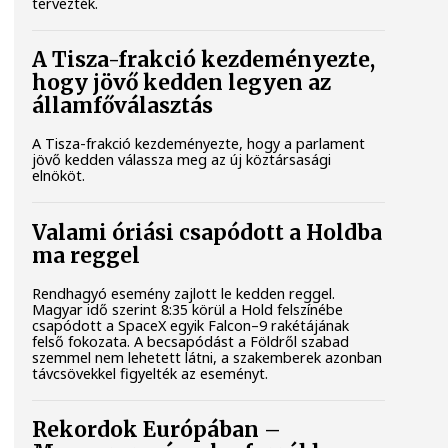
tervezték.
A Tisza-frakció kezdeményezte,
hogy jövő kedden legyen az
államfőválasztás
A Tisza-frakció kezdeményezte, hogy a parlament
jövő kedden válassza meg az új köztársasági
elnököt.
Valami óriási csapódott a Holdba
ma reggel
Rendhagyó esemény zajlott le kedden reggel.
Magyar idő szerint 8:35 körül a Hold felszínébe
csapódott a SpaceX egyik Falcon–9 rakétájának
felső fokozata. A becsapódást a Földről szabad
szemmel nem lehetett látni, a szakemberek azonban
távcsövekkel figyelték az eseményt.
Rekordok Európában –