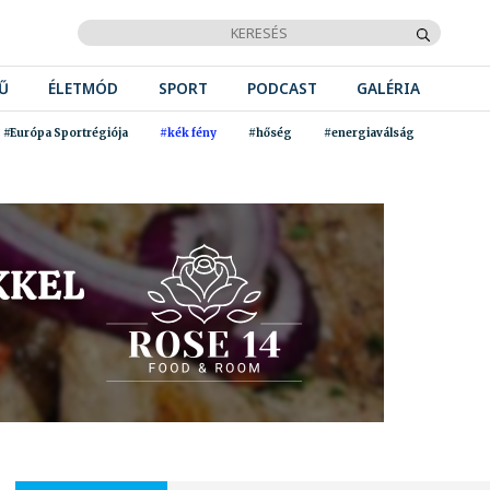
Ű
ÉLETMÓD
SPORT
PODCAST
GALÉRIA
#Európa Sportrégiója
#kék fény
#hőség
#energiaválság