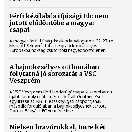
Férfi kézilabda ifjúsági Eb: nem
jutott elődöntőbe a magyar
csapat
A magyar férfi ifjúsági kézilabda-válogatott 32-27-re
kikapott Szlovéniától a belgrádi korosztályos
Európa-bajnokság csütörtöki negyeddöntőjében.
A bajnokesélyes otthonában
folytatná jó sorozatát a VSC
Veszprém
A VSC Veszprém férfi labdarúgócsapata szombaton
újabb komoly erőfelmérő előtt áll: Gunther Zsolt
együttese az NB III északnyugati csoportjának
második fordulójában a bajnokesélyesnek tartott
Dorogi Bányász FC vendége lesz.
Nielsen bravúrokkal, Imre két