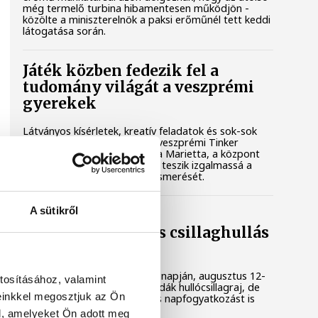
még termelő turbina hibamentesen működjön -
közölte a miniszterelnök a paksi erőműnél tett keddi
látogatása során.
Játék közben fedezik fel a
tudomány világát a veszprémi
gyerekek
Látványos kísérletek, kreatív feladatok és sok-sok
élmény várja a gyerekeket a veszprémi Tinker
Labsben. Videónkban Balassa Marietta, a központ
vezetője mutatja be, hogyan teszik izgalmassá a
természettudományok megismerését.
A sütikről
Augusztus 12-én
napfogyatkozás és csillaghullás
is vár ránk
Az év legsűrűbb csillagászati napján, augusztus 12-
tosításához, valamint
én éjjel tetőzik majd a Perseidák hullócsillagraj, de
einkkel megosztjuk az Ön
ugyanezen a napon részleges napfogyatkozást is
meg lehet majd figyelni.
l, amelyeket Ön adott meg