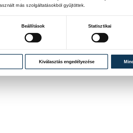
sznált más szolgáltatásokból gyűjtöttek.
Beállítások
Statisztikai
Kiválasztás engedélyezése
Min