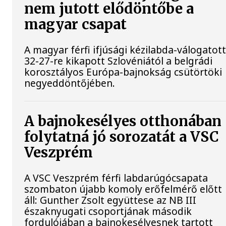
nem jutott elődöntőbe a
magyar csapat
A magyar férfi ifjúsági kézilabda-válogatot
32-27-re kikapott Szlovéniától a belgrádi
korosztályos Európa-bajnokság csütörtöki
negyeddöntőjében.
A bajnokesélyes otthonában
folytatná jó sorozatát a VSC
Veszprém
A VSC Veszprém férfi labdarúgócsapata
szombaton újabb komoly erőfelmérő előtt
áll: Gunther Zsolt együttese az NB III
északnyugati csoportjának második
fordulójában a bajnokesélyesnek tartott