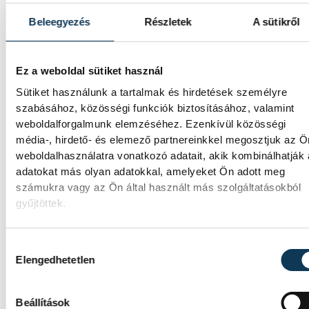
látogatása során.
Beleegyezés
Részletek
A sütikről
Játék közben fedezik fel a
Ez a weboldal sütiket használ
tudomány világát a
Sütiket használunk a tartalmak és hirdetések személyre
veszprémi gyerekek
szabásához, közösségi funkciók biztosításához, valamint
weboldalforgalmunk elemzéséhez. Ezenkívül közösségi
Látványos kísérletek, kreatív feladatok és
média-, hirdető- és elemező partnereinkkel megosztjuk az Ö
sok-sok élmény várja a gyerekeket a
weboldalhasználatra vonatkozó adatait, akik kombinálhatják
veszprémi Tinker Labsben. Videónkban
adatokat más olyan adatokkal, amelyeket Ön adott meg
Balassa Marietta, a központ vezetője
számukra vagy az Ön által használt más szolgáltatásokból
mutatja be, hogyan teszik izgalmassá a
gyűjtöttek.
természettudományok megismerését.
Hozzájárulás kiválasztása
Elengedhetetlen
SPORT
Beállítások