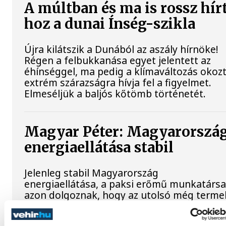
A múltban és ma is rossz hír
hoz a dunai Ínség-szikla
Újra kilátszik a Dunából az aszály hírnöke!
Régen a felbukkanása egyet jelentett az
éhínséggel, ma pedig a klímaváltozás okoz
extrém szárazságra hívja fel a figyelmet.
Elmeséljük a baljós kőtömb történetét.
Magyar Péter: Magyarorszá
energiaellátása stabil
Jelenleg stabil Magyarország
energiaellátása, a paksi erőmű munkatársa
azon dolgoznak, hogy az utolsó még terme
turbina hibamentesen működjön - közölte 
miniszterelnök a paksi erőműnél tett keddi