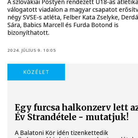
A szlovákiai Pöstyén rendezett U18-as atlétika
válogatott viadalon a magyar csapatot erősít
négy SVSE-s atléta, Felber Kata Zselyke, Derd
Sára, Babics Marcell és Furda Botond is
bizonyíthatott.
2024. JÚLIUS 9. 10:05
KÖZÉLET
Egy furcsa halkonzerv lett a
Év Strandétele - mutatjuk!
A Balatoni Kör idén tizenkettedik