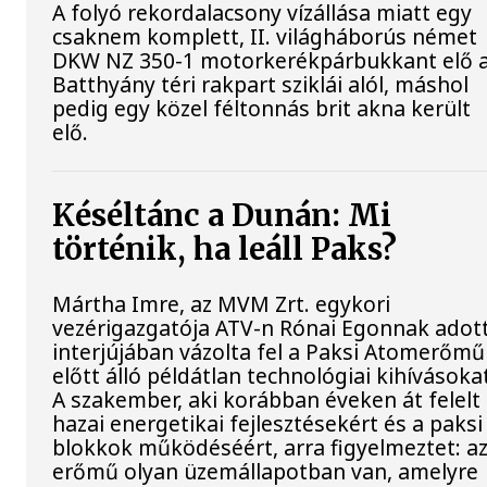
A folyó rekordalacsony vízállása miatt egy
csaknem komplett, II. világháborús német
DKW NZ 350-1 motorkerékpárbukkant elő 
Batthyány téri rakpart sziklái alól, máshol
pedig egy közel féltonnás brit akna került
elő.
Késéltánc a Dunán: Mi
történik, ha leáll Paks?
Mártha Imre, az MVM Zrt. egykori
vezérigazgatója ATV-n Rónai Egonnak adot
interjújában vázolta fel a Paksi Atomerőmű
előtt álló példátlan technológiai kihívásoka
A szakember, aki korábban éveken át felelt
hazai energetikai fejlesztésekért és a paksi
blokkok működéséért, arra figyelmeztet: a
erőmű olyan üzemállapotban van, amelyre