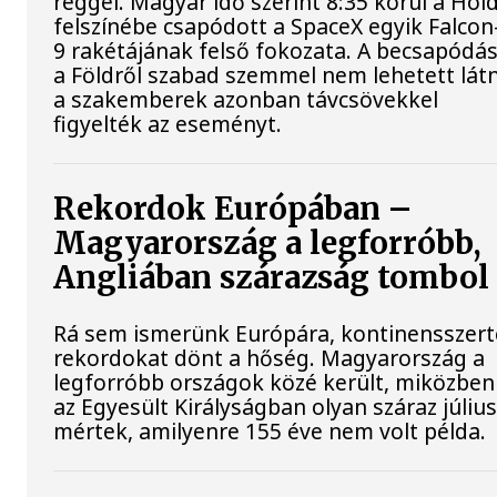
reggel. Magyar idő szerint 8:35 körül a Hol
felszínébe csapódott a SpaceX egyik Falcon
9 rakétájának felső fokozata. A becsapódás
a Földről szabad szemmel nem lehetett látn
a szakemberek azonban távcsövekkel
figyelték az eseményt.
Rekordok Európában –
Magyarország a legforróbb,
Angliában szárazság tombol
Rá sem ismerünk Európára, kontinensszert
rekordokat dönt a hőség. Magyarország a
legforróbb országok közé került, miközben
az Egyesült Királyságban olyan száraz július
mértek, amilyenre 155 éve nem volt példa.