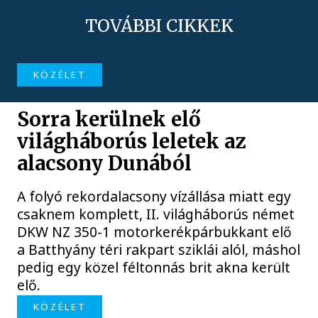
TOVÁBBI CIKKEK
KÖZÉLET
Sorra kerülnek elő
világháborús leletek az
alacsony Dunából
A folyó rekordalacsony vízállása miatt egy
csaknem komplett, II. világháborús német
DKW NZ 350-1 motorkerékpárbukkant elő
a Batthyány téri rakpart sziklái alól, máshol
pedig egy közel féltonnás brit akna került
elő.
KÖZÉLET