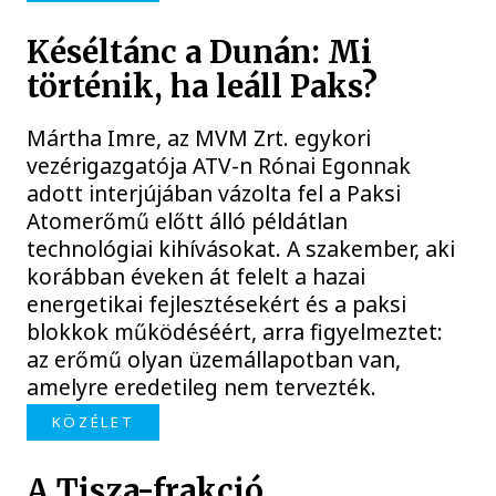
Késéltánc a Dunán: Mi
történik, ha leáll Paks?
Mártha Imre, az MVM Zrt. egykori
vezérigazgatója ATV-n Rónai Egonnak
adott interjújában vázolta fel a Paksi
Atomerőmű előtt álló példátlan
technológiai kihívásokat. A szakember, aki
korábban éveken át felelt a hazai
energetikai fejlesztésekért és a paksi
blokkok működéséért, arra figyelmeztet:
az erőmű olyan üzemállapotban van,
amelyre eredetileg nem tervezték.
KÖZÉLET
A Tisza-frakció