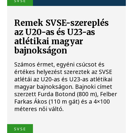
SVSE
Remek SVSE-szereplés
az U20-as és U23-as
atlétikai magyar
bajnokságon
Számos érmet, egyéni csúcsot és
értékes helyezést szereztek az SVSE
atlétái az U20-as és U23-as atlétikai
magyar bajnokságon. Bajnoki címet
szerzett Furda Botond (800 m), Felber
Farkas Ákos (110 m gát) és a 4×100
méteres női váltó.
SVSE