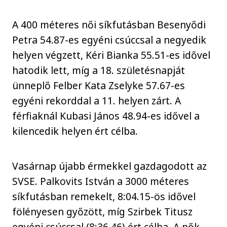
A 400 méteres női síkfutásban Besenyődi
Petra 54.87-es egyéni csúccsal a negyedik
helyen végzett, Kéri Bianka 55.51-es idővel
hatodik lett, míg a 18. születésnapját
ünneplő Felber Kata Zselyke 57.67-es
egyéni rekorddal a 11. helyen zárt. A
férfiaknál Kubasi János 48.94-es idővel a
kilencedik helyen ért célba.
Vasárnap újabb érmekkel gazdagodott az
SVSE. Palkovits István a 3000 méteres
síkfutásban remekelt, 8:04.15-ös idővel
fölényesen győzött, míg Szirbek Titusz
egyéni csúccsal (8:36.46) ért célba. A nők