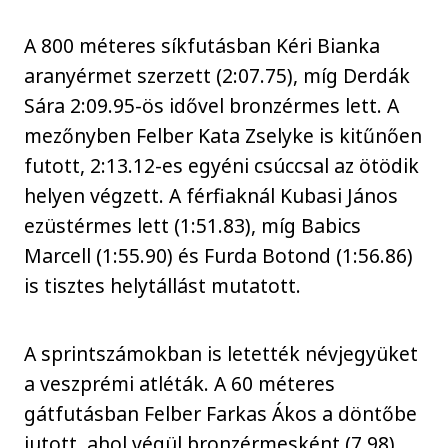
A 800 méteres síkfutásban Kéri Bianka
aranyérmet szerzett (2:07.75), míg Derdák
Sára 2:09.95-ös idővel bronzérmes lett. A
mezőnyben Felber Kata Zselyke is kitűnően
futott, 2:13.12-es egyéni csúccsal az ötödik
helyen végzett. A férfiaknál Kubasi János
ezüstérmes lett (1:51.83), míg Babics
Marcell (1:55.90) és Furda Botond (1:56.86)
is tisztes helytállást mutatott.
A sprintszámokban is letették névjegyüket
a veszprémi atléták. A 60 méteres
gátfutásban Felber Farkas Ákos a döntőbe
jutott, ahol végül bronzérmesként (7.98)