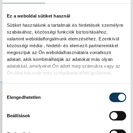
Ez a weboldal sütiket használ
Sütiket használunk a tartalmak és hirdetések személyre
szabásához, közösségi funkciók biztosításához,
valamint weboldalforgalmunk elemzéséhez. Ezenkívül
közösségi média-, hirdető- és elemező partnereinkkel
megosztjuk az Ön weboldalhasználatra vonatkozó
adatait, akik kombinálhatják az adatokat más olyan
Fotó: SVSE
adatokkal, amelyeket Ön adott meg számukra vagy az
Ön által használt más szolgáltatásokból gyűjtöttek.
Hozzájárulás kiválasztása
Elengedhetetlen
A veszprémi
Sportolj Velünk SE
Beállítások
tíz éremmel zárta a