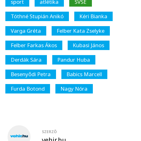
sport
atlétika
SVSE
Tóthné Stupián Anikó
Kéri Bianka
Varga Gréta
Felber Kata Zselyke
Felber Farkas Ákos
Kubasi János
Derdák Sára
Pandur Huba
Besenyődi Petra
Babics Marcell
Furda Botond
Nagy Nóra
SZERZŐ
vehir.hu