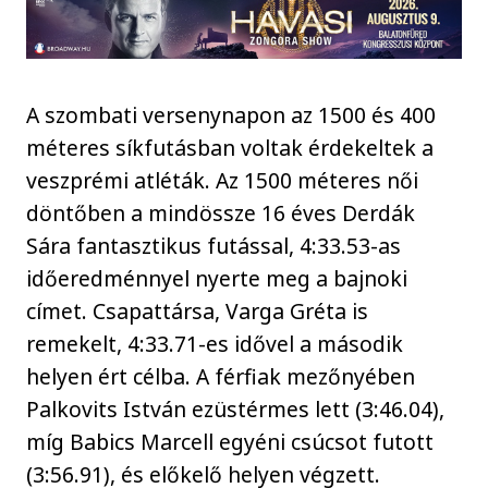
A szombati versenynapon az 1500 és 400
méteres síkfutásban voltak érdekeltek a
veszprémi atléták. Az 1500 méteres női
döntőben a mindössze 16 éves Derdák
Sára fantasztikus futással, 4:33.53-as
időeredménnyel nyerte meg a bajnoki
címet. Csapattársa, Varga Gréta is
remekelt, 4:33.71-es idővel a második
helyen ért célba. A férfiak mezőnyében
Palkovits István ezüstérmes lett (3:46.04),
míg Babics Marcell egyéni csúcsot futott
(3:56.91), és előkelő helyen végzett.