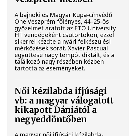
A bajnoki és Magyar Kupa-címvédő
One Veszprém fölényes, 44–25-ös
győzelmet aratott az ETO University
HT vendégeként csütörtökön, ezzel
sikerrel kezdte a nyári felkészülési
mérkőzések sorát. Xavier Pascual
együttese nagy tempót diktált, és a
találkozó nagy részében kézben
tartotta az eseményeket.
Női kézilabda ifjúsági
vb: a magyar válogatott
kikapott Dániától a
negyeddöntőben
A magyar női ifjúsági kézilabda-