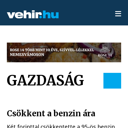
GAZDASÁG
Csökkent a benzin ára
Két forinttal csökkentette a 95-ös benzin