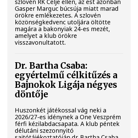
szlovén RK Celje ellen, az est azonban
Gasper Marguc búcsúja miatt marad
örökre emlékezetes. A szlovén
közönségkedvenc utoljára öltötte
magára a bakonyiak 24-es mezét,
amelyet a klub örökre
visszavonultatott.
Dr. Bartha Csaba:
egyértelmű célkitűzés a
Bajnokok Ligája négyes
döntője
Huszonkét játékossal vág neki a
2026/27-es idénynek a One Veszprém
férfi kézilabdacsapata. A klub péntek
délutáni szezonnyitó
sajtótájékoztatóján dr. Bartha Csaba