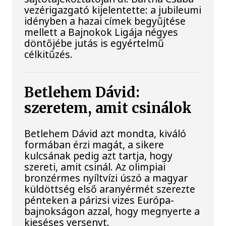
vezérigazgató kijelentette: a jubileumi
idényben a hazai címek begyűjtése
mellett a Bajnokok Ligája négyes
döntőjébe jutás is egyértelmű
célkitűzés.
Betlehem Dávid:
szeretem, amit csinálok
Betlehem Dávid azt mondta, kiváló
formában érzi magát, a sikere
kulcsának pedig azt tartja, hogy
szereti, amit csinál. Az olimpiai
bronzérmes nyíltvízi úszó a magyar
küldöttség első aranyérmét szerezte
pénteken a párizsi vizes Európa-
bajnokságon azzal, hogy megnyerte a
kieséses versenyt.