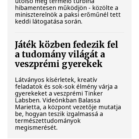
utolsó még termelő turbina
hibamentesen működjön - közölte a
miniszterelnök a paksi erőműnél tett
keddi látogatása során.
Játék közben fedezik fel
a tudomány világát a
veszprémi gyerekek
Látványos kísérletek, kreatív
feladatok és sok-sok élmény várja a
gyerekeket a veszprémi Tinker
Labsben. Videónkban Balassa
Marietta, a központ vezetője mutatja
be, hogyan teszik izgalmassá a
természettudományok
megismerését.