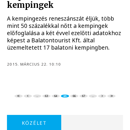
kempingek
A kempingezés reneszánszát éljük, több
mint 50 százalékkal nőtt a kempingek
előfoglalása a két évvel ezelőtti adatokhoz
képest a Balatontourist Kft. által
üzemeltetett 17 balatoni kempingben.
2015. MÁRCIUS 22. 10:10
...
63
64
65
66
67
...
KÖZÉLET