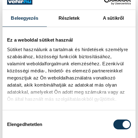
az elemzők a júliusi, 1,2 százalékos
inflációs adatot.
Beleegyezés
Részletek
A sütikről
Sorra kerülnek elő
Ez a weboldal sütiket használ
világháborús leletek az
Sütiket használunk a tartalmak és hirdetések személyre
alacsony Dunából
szabásához, közösségi funkciók biztosításához,
valamint weboldalforgalmunk elemzéséhez. Ezenkívül
A folyó rekordalacsony vízállása miatt
közösségi média-, hirdető- és elemező partnereinkkel
egy csaknem komplett, II.
megosztjuk az Ön weboldalhasználatra vonatkozó
világháborús német DKW NZ 350-1
adatait, akik kombinálhatják az adatokat más olyan
motorkerékpárbukkant elő a
adatokkal, amelyeket Ön adott meg számukra vagy az
Batthyány téri rakpart sziklái alól,
Ön által használt más szolgáltatásokból gyűjtöttek.
máshol pedig egy közel féltonnás brit
akna került elő.
Hozzájárulás kiválasztása
Elengedhetetlen
Késéltánc a Dunán: Mi