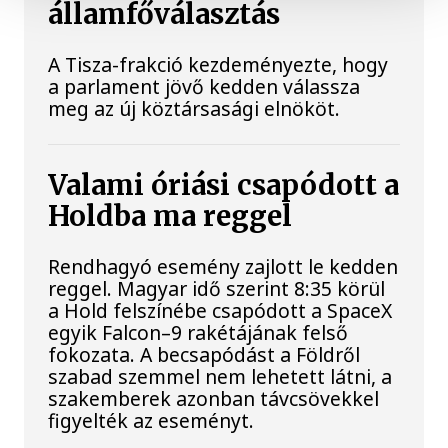
államfőválasztás
A Tisza-frakció kezdeményezte, hogy
a parlament jövő kedden válassza
meg az új köztársasági elnököt.
Valami óriási csapódott a
Holdba ma reggel
Rendhagyó esemény zajlott le kedden
reggel. Magyar idő szerint 8:35 körül
a Hold felszínébe csapódott a SpaceX
egyik Falcon–9 rakétájának felső
fokozata. A becsapódást a Földről
szabad szemmel nem lehetett látni, a
szakemberek azonban távcsövekkel
figyelték az eseményt.