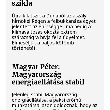
szikla
Újra kilátszik a Dunából az aszály
hírnöke! Régen a felbukkanása egyet
jelentett az éhínséggel, ma pedig a
klímaváltozás okozta extrém
szárazságra hívja fel a figyelmet.
Elmeséljük a baljós kőtömb
történetét.
Magyar Péter:
Magyarország
energiaellátása stabil
Jelenleg stabil Magyarország
energiaellátása, a paksi erőmű
munkatársai azon dolgoznak, hogy az