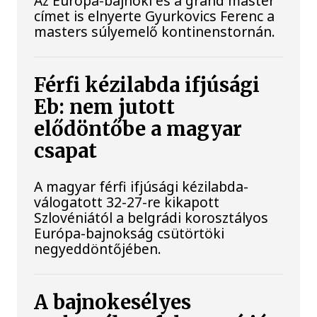
Az Európa-bajnoki és a grand master
címet is elnyerte Gyurkovics Ferenc a
masters súlyemelő kontinenstornán.
Férfi kézilabda ifjúsági
Eb: nem jutott
elődöntőbe a magyar
csapat
A magyar férfi ifjúsági kézilabda-
válogatott 32-27-re kikapott
Szlovéniától a belgrádi korosztályos
Európa-bajnokság csütörtöki
negyeddöntőjében.
A bajnokesélyes