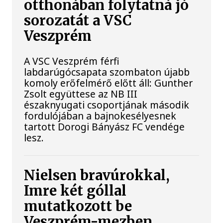
otthonában folytatná jó
sorozatát a VSC
Veszprém
A VSC Veszprém férfi
labdarúgócsapata szombaton újabb
komoly erőfelmérő előtt áll: Gunther
Zsolt együttese az NB III
északnyugati csoportjának második
fordulójában a bajnokesélyesnek
tartott Dorogi Bányász FC vendége
lesz.
Nielsen bravúrokkal,
Imre két góllal
mutatkozott be
Veszprém-mezben