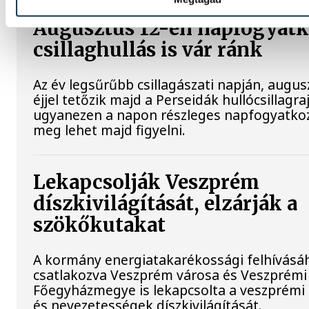
Augusztus 12-én napfogyatk
csillaghullás is vár ránk
Az év legsűrűbb csillagászati napján, augu
éjjel tetőzik majd a Perseidák hullócsillagraj
ugyanezen a napon részleges napfogyatkoz
meg lehet majd figyelni.
Lekapcsolják Veszprém
díszkivilágítását, elzárják a
szökőkutakat
A kormány energiatakarékossági felhívásá
csatlakozva Veszprém városa és Veszprémi
Főegyházmegye is lekapcsolta a veszprémi
és nevezetességek díszkivilágítását.