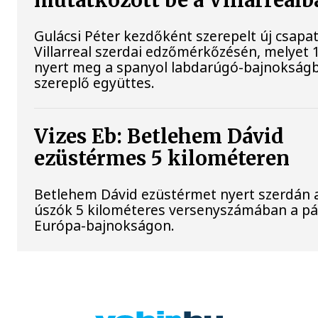
mutatkozott be a Villarrealb
Gulácsi Péter kezdőként szerepelt új csapat
Villarreal szerdai edzőmérkőzésén, melyet 
nyert meg a spanyol labdarúgó-bajnokság
szereplő együttes.
Vizes Eb: Betlehem Dávid
ezüstérmes 5 kilométeren
Betlehem Dávid ezüstérmet nyert szerdán a 
úszók 5 kilométeres versenyszámában a pár
Európa-bajnokságon.