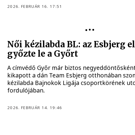
2026. FEBRUÁR 16. 17:51
NŐI KÉZILABDA BL
Női kézilabda BL: az Esbjerg e
győzte le a Győrt
A címvédő Győr már biztos negyeddöntősként
kikapott a dán Team Esbjerg otthonában szo
kézilabda Bajnokok Ligája csoportkörének utol
fordulójában.
2026. FEBRUÁR 14. 19:46