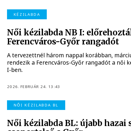
KÉZILABDA
Női kézilabda NB I: előrehoztá
Ferencváros-Győr rangadót
A tervezettnél három nappal korábban, márci
rendezik a Ferencváros-Győr rangadót a női k
I-ben.
2026. FEBRUÁR 24. 13:43
NŐI KÉZILABDA BL
Női kézilabda BL: újabb hazai 