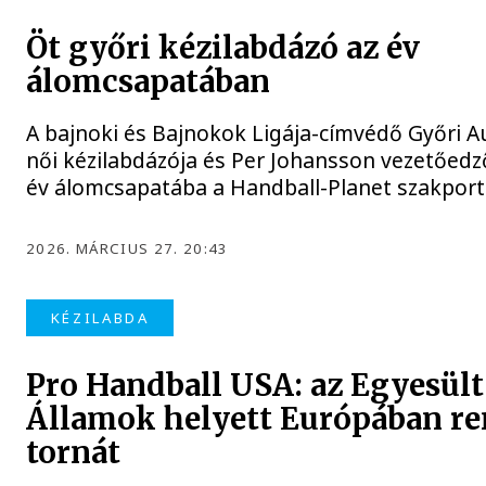
Öt győri kézilabdázó az év
álomcsapatában
A bajnoki és Bajnokok Ligája-címvédő Győri A
női kézilabdázója és Per Johansson vezetőedző
év álomcsapatába a Handball-Planet szakportá
2026. MÁRCIUS 27. 20:43
KÉZILABDA
Pro Handball USA: az Egyesült
Államok helyett Európában re
tornát