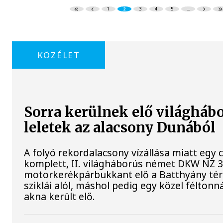
1
2
3
4
5
...
KÖZÉLET
Sorra kerülnek elő világháb
leletek az alacsony Dunából
A folyó rekordalacsony vízállása miatt egy
komplett, II. világháborús német DKW NZ 
motorkerékpárbukkant elő a Batthyány tér
sziklái alól, máshol pedig egy közel féltonná
akna került elő.