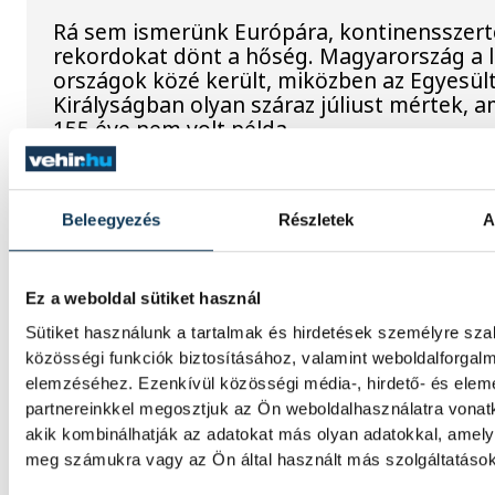
Rá sem ismerünk Európára, kontinensszert
rekordokat dönt a hőség. Magyarország a 
országok közé került, miközben az Egyesül
Királyságban olyan száraz júliust mértek, a
155 éve nem volt példa.
A múltban és ma is rossz hír
Beleegyezés
Részletek
A
dunai Ínség-szikla
Újra kilátszik a Dunából az aszály hírnöke!
Ez a weboldal sütiket használ
felbukkanása egyet jelentett az éhínséggel
Sütiket használunk a tartalmak és hirdetések személyre sz
a klímaváltozás okozta extrém szárazságra h
közösségi funkciók biztosításához, valamint weboldalforgal
figyelmet. Elmeséljük a baljós kőtömb tört
elemzéséhez. Ezenkívül közösségi média-, hirdető- és ele
partnereinkkel megosztjuk az Ön weboldalhasználatra vonatk
akik kombinálhatják az adatokat más olyan adatokkal, amely
Magyar Péter: Magyarorszá
meg számukra vagy az Ön által használt más szolgáltatásokb
energiaellátása stabil