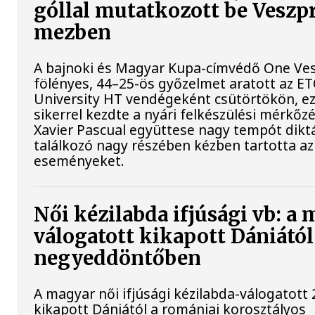
góllal mutatkozott be Vesz
mezben
A bajnoki és Magyar Kupa-címvédő One Ve
fölényes, 44–25-ös győzelmet aratott az E
University HT vendégeként csütörtökön, ez
sikerrel kezdte a nyári felkészülési mérkőz
Xavier Pascual együttese nagy tempót diktá
találkozó nagy részében kézben tartotta az
eseményeket.
Női kézilabda ifjúsági vb: a
válogatott kikapott Dániától
negyeddöntőben
A magyar női ifjúsági kézilabda-válogatott 
kikapott Dániától a romániai korosztályos