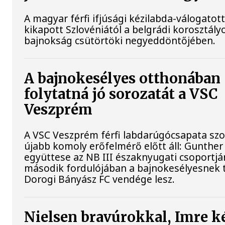
A magyar férfi ifjúsági kézilabda-válogatot
kikapott Szlovéniától a belgrádi korosztály
bajnokság csütörtöki negyeddöntőjében.
A bajnokesélyes otthonában
folytatná jó sorozatát a VSC
Veszprém
A VSC Veszprém férfi labdarúgócsapata s
újabb komoly erőfelmérő előtt áll: Gunther
együttese az NB III északnyugati csoportj
második fordulójában a bajnokesélyesnek t
Dorogi Bányász FC vendége lesz.
Nielsen bravúrokkal, Imre k