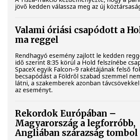
jövő kedden válassza meg az új köztársaság
Valami óriási csapódott a Ho
ma reggel
Rendhagyó esemény zajlott le kedden regg
idő szerint 8:35 körül a Hold felszínébe csa
SpaceX egyik Falcon–9 rakétájának felső fo
becsapódást a Földről szabad szemmel nem
látni, a szakemberek azonban távcsövekkel 
az eseményt.
Rekordok Európában –
Magyarország a legforróbb,
Angliában szárazság tombol