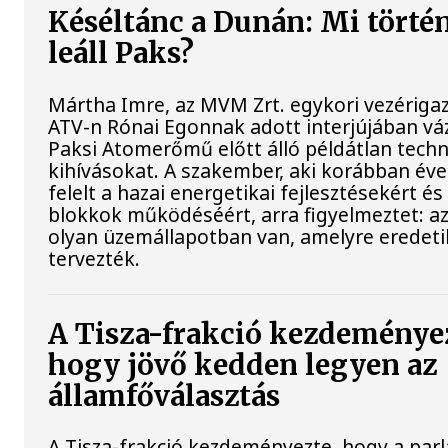
Késéltánc a Dunán: Mi történ
leáll Paks?
Mártha Imre, az MVM Zrt. egykori vezériga
ATV-n Rónai Egonnak adott interjújában váz
Paksi Atomerőmű előtt álló példátlan techn
kihívásokat. A szakember, aki korábban év
felelt a hazai energetikai fejlesztésekért és
blokkok működéséért, arra figyelmeztet: a
olyan üzemállapotban van, amelyre eredet
tervezték.
A Tisza-frakció kezdeménye
hogy jövő kedden legyen az
államfőválasztás
A Tisza-frakció kezdeményezte, hogy a par