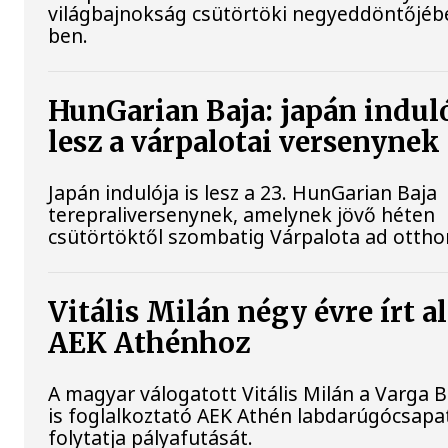
világbajnokság csütörtöki negyeddöntőjébe
ben.
HunGarian Baja: japán induló
lesz a várpalotai versenynek
Japán indulója is lesz a 23. HunGarian Baja
terepraliversenynek, amelynek jövő héten
csütörtöktől szombatig Várpalota ad ottho
Vitális Milán négy évre írt al
AEK Athénhoz
A magyar válogatott Vitális Milán a Varga 
is foglalkoztató AEK Athén labdarúgócsap
folytatja pályafutását.