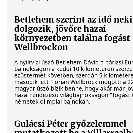
Betlehem szerint az idő neki
dolgozik, jövőre hazai
környezetben találna fogást
Wellbrockon
A nyíltvízi úszó Betlehem Dávid a párizsi Eu
bajnokságon a keddi 10 kilométeren szerze
ezüstérmét követően, szerdán 5 kilométere
második lett Florian Wellbrock mögött; a 2
magyar úszó bízik benne, hogy akár már jöv
hazai rendezésű világbajnokságon "fogást t
németek olimpiai bajnokán.
Gulácsi Péter győzelemmel