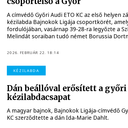
csoportelső a Győr
A címvédő Győri Audi ETO KC az első helyen zá
kézilabda Bajnokok Ligája csoportkörét, amel
fordulójában, vasárnap 39-28-ra legyőzte a Sz
Melindát soraiban tudó német Borussia Dort
2026. FEBRUÁR 22. 18:14
KÉZILABDA
Dán beállóval erősített a győri
kézilabdacsapat
A magyar bajnok, Bajnokok Ligája-címvédő Gy
KC szerződtette a dán Ida-Marie Dahlt.