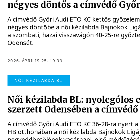
négyes döntős a címvédő Győ
A címvédő Győri Audi ETO KC kettős győzelem
négyes döntőbe a női kézilabda Bajnokok Ligá
a szombati, hazai visszavágón 40-25-re győzte
Odensét.
2026. ÁPRILIS 25. 19:39
NŐI KÉZILABDA BL
Női kézilabda BL: nyolcgólos 
szerzett Odensében a címvédő
A címvédő Győri Audi ETO KC 36-28-ra nyert 
HB otthonában a női kézilabda Bajnokok Ligá
negyeddöntőjének vasárnapi, első mérkőzésé