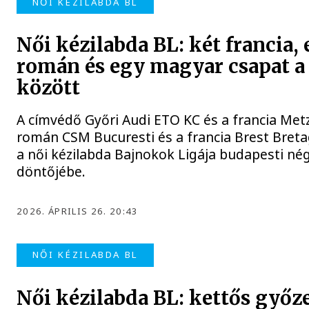
NŐI KÉZILABDA BL
Női kézilabda BL: két francia,
román és egy magyar csapat a
között
A címvédő Győri Audi ETO KC és a francia Met
román CSM Bucuresti és a francia Brest Breta
a női kézilabda Bajnokok Ligája budapesti né
döntőjébe.
2026. ÁPRILIS 26. 20:43
NŐI KÉZILABDA BL
Női kézilabda BL: kettős győ