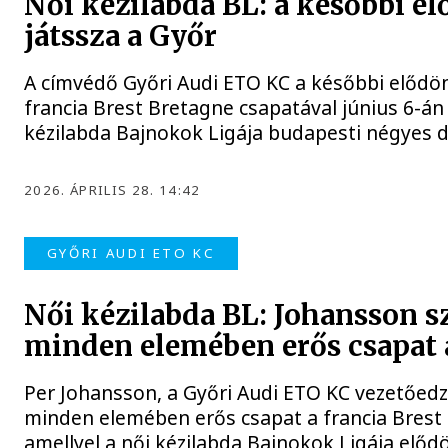
Női kézilabda BL: a későbbi e
játssza a Győr
A címvédő Győri Audi ETO KC a későbbi elődön
francia Brest Bretagne csapatával június 6-án
kézilabda Bajnokok Ligája budapesti négyes 
2026. ÁPRILIS 28. 14:42
GYŐRI AUDI ETO KC
Női kézilabda BL: Johansson s
minden elemében erős csapat 
Per Johansson, a Győri Audi ETO KC vezetőedz
minden elemében erős csapat a francia Brest
amellyel a női kézilabda Bajnokok Ligája elő