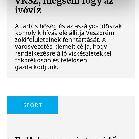
VKSZ, mégsem fogy az
ivóvíz
A tartós hőség és az aszályos időszak
komoly kihívás elé állítja Veszprém
zöldfelületeinek fenntartását. A
városvezetés kiemelt célja, hogy
rendelkezésre álló vízkészletekkel
takarékosan és felelősen
gazdálkodjunk.
SPORT