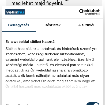
meg lehet majd figyelni.
Lekapcsolják Veszprém
Beleegyezés
Részletek
A sütikről
díszkivilágítását, elzárják
a szökőkutakat
Ez a weboldal sütiket használ
A kormány energiatakarékossági
Sütiket használunk a tartalmak és hirdetések személyre
felhívásához csatlakozva Veszprém
szabásához, közösségi funkciók biztosításához,
városa és Veszprémi Főegyházmegye
valamint weboldalforgalmunk elemzéséhez. Ezenkívül
is lekapcsolta a veszprémi épületek és
közösségi média-, hirdető- és elemező partnereinkkel
nevezetességek díszkivilágítását.
megosztjuk az Ön weboldalhasználatra vonatkozó
adatait, akik kombinálhatják az adatokat más olyan
adatokkal, amelyeket Ön adott meg számukra vagy az
Mi történik a
Ön által használt más szolgáltatásokból gyűjtöttek.
balatonalmádi
teniszpályák körül?
Hozzájárulás kiválasztása