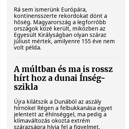
Rá sem ismerünk Európára,
kontinensszerte rekordokat dönt a
hőség. Magyarország a legforróbb
országok közé került, miközben az
Egyesült Királyságban olyan száraz
júliust mértek, amilyenre 155 éve nem
volt példa.
A múltban és ma is rossz
hírt hoz a dunai Ínség-
szikla
Újra kilátszik a Dunából az aszály
hírnöke! Régen a felbukkanása egyet
jelentett az éhínséggel, ma pedig a
klímaváltozás okozta extrém
szárazságra hívja fel a figyelmet.