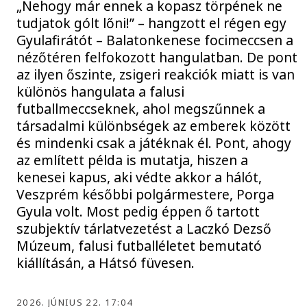
„Nehogy már ennek a kopasz törpének ne
tudjatok gólt lőni!” – hangzott el régen egy
Gyulafirátót – Balatonkenese focimeccsen a
nézőtéren felfokozott hangulatban. De pont
az ilyen őszinte, zsigeri reakciók miatt is van
különös hangulata a falusi
futballmeccseknek, ahol megszűnnek a
társadalmi különbségek az emberek között
és mindenki csak a játéknak él. Pont, ahogy
az említett példa is mutatja, hiszen a
kenesei kapus, aki védte akkor a hálót,
Veszprém későbbi polgármestere, Porga
Gyula volt. Most pedig éppen ő tartott
szubjektív tárlatvezetést a Laczkó Dezső
Múzeum, falusi futballéletet bemutató
kiállításán, a Hátsó füvesen.
2026. JÚNIUS 22. 17:04