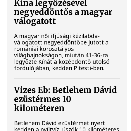
Kína legyőzésével
negyeddöntős a magyar
válogatott
A magyar női ifjúsági kézilabda-
válogatott negyeddöntőbe jutott a
romániai korosztályos
világbajnokságon, miután 41-36-ra
legyőzte Kínát a középdöntő utolsó
fordulójában, kedden Pitesti-ben.
Vizes Eb: Betlehem Dávid
ezüstérmes 10
kilométeren
Betlehem Dávid ezüstérmet nyert
kedden a nyíltvízi úszók 10 kilométeres