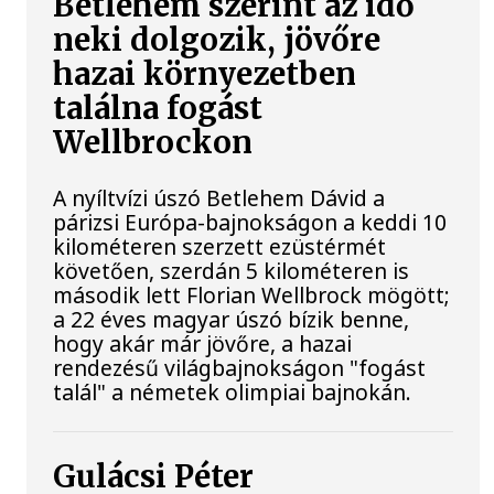
Betlehem szerint az idő
neki dolgozik, jövőre
hazai környezetben
találna fogást
Wellbrockon
A nyíltvízi úszó Betlehem Dávid a
párizsi Európa-bajnokságon a keddi 10
kilométeren szerzett ezüstérmét
követően, szerdán 5 kilométeren is
második lett Florian Wellbrock mögött;
a 22 éves magyar úszó bízik benne,
hogy akár már jövőre, a hazai
rendezésű világbajnokságon "fogást
talál" a németek olimpiai bajnokán.
Gulácsi Péter