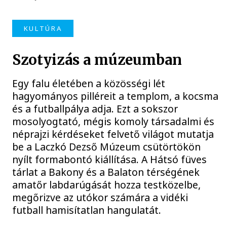
KULTÚRA
Szotyizás a múzeumban
Egy falu életében a közösségi lét
hagyományos pilléreit a templom, a kocsma
és a futballpálya adja. Ezt a sokszor
mosolyogtató, mégis komoly társadalmi és
néprajzi kérdéseket felvető világot mutatja
be a Laczkó Dezső Múzeum csütörtökön
nyílt formabontó kiállítása. A Hátsó füves
tárlat a Bakony és a Balaton térségének
amatőr labdarúgását hozza testközelbe,
megőrizve az utókor számára a vidéki
futball hamisítatlan hangulatát.