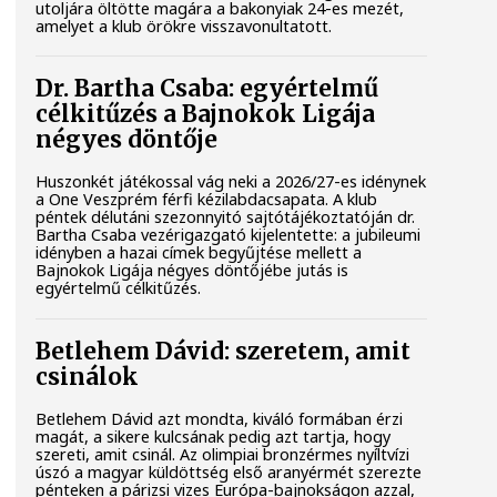
utoljára öltötte magára a bakonyiak 24-es mezét,
amelyet a klub örökre visszavonultatott.
Dr. Bartha Csaba: egyértelmű
célkitűzés a Bajnokok Ligája
négyes döntője
Huszonkét játékossal vág neki a 2026/27-es idénynek
a One Veszprém férfi kézilabdacsapata. A klub
péntek délutáni szezonnyitó sajtótájékoztatóján dr.
Bartha Csaba vezérigazgató kijelentette: a jubileumi
idényben a hazai címek begyűjtése mellett a
Bajnokok Ligája négyes döntőjébe jutás is
egyértelmű célkitűzés.
Betlehem Dávid: szeretem, amit
csinálok
Betlehem Dávid azt mondta, kiváló formában érzi
magát, a sikere kulcsának pedig azt tartja, hogy
szereti, amit csinál. Az olimpiai bronzérmes nyíltvízi
úszó a magyar küldöttség első aranyérmét szerezte
pénteken a párizsi vizes Európa-bajnokságon azzal,