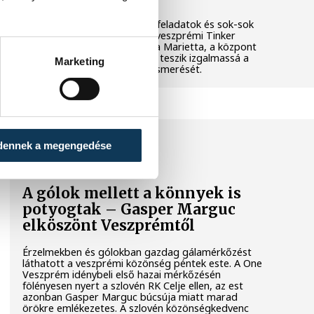
Látványos kísérletek, kreatív feladatok és sok-sok
élmény várja a gyerekeket a veszprémi Tinker
Labsben. Videónkban Balassa Marietta, a központ
vezetője mutatja be, hogyan teszik izgalmassá a
Marketing
természettudományok megismerését.
SPORT
dennek a megengedése
A gólok mellett a könnyek is
potyogtak – Gasper Marguc
elköszönt Veszprémtől
Érzelmekben és gólokban gazdag gálamérkőzést
láthatott a veszprémi közönség péntek este. A One
Veszprém idénybeli első hazai mérkőzésén
fölényesen nyert a szlovén RK Celje ellen, az est
azonban Gasper Marguc búcsúja miatt marad
örökre emlékezetes. A szlovén közönségkedvenc