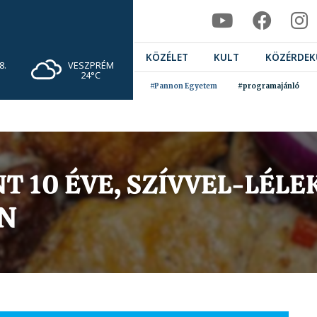
KÖZÉLET
KULT
KÖZÉRDEK
VESZPRÉM
8.
24°C
#Pannon Egyetem
#programajánló