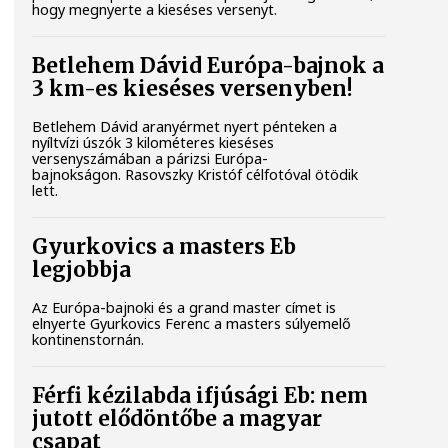
hogy megnyerte a kieséses versenyt.
Betlehem Dávid Európa-bajnok a
3 km-es kieséses versenyben!
Betlehem Dávid aranyérmet nyert pénteken a
nyíltvízi úszók 3 kilométeres kieséses
versenyszámában a párizsi Európa-
bajnokságon. Rasovszky Kristóf célfotóval ötödik
lett.
Gyurkovics a masters Eb
legjobbja
Az Európa-bajnoki és a grand master címet is
elnyerte Gyurkovics Ferenc a masters súlyemelő
kontinenstornán.
Férfi kézilabda ifjúsági Eb: nem
jutott elődöntőbe a magyar
csapat