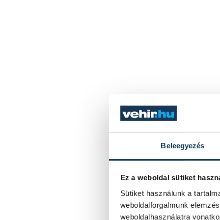
Beleegyezés
Ez a weboldal sütiket haszn
Sütiket használunk a tartal
weboldalforgalmunk elemzésé
weboldalhasználatra vonatko