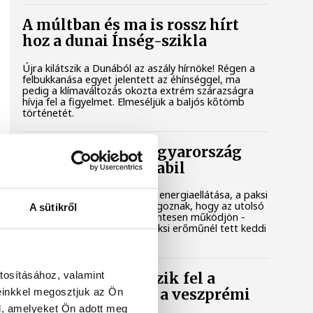
A múltban és ma is rossz hírt
hoz a dunai Ínség-szikla
Újra kilátszik a Dunából az aszály hírnöke! Régen a
felbukkanása egyet jelentett az éhínséggel, ma
pedig a klímaváltozás okozta extrém szárazságra
hívja fel a figyelmet. Elmeséljük a baljós kőtömb
történetét.
Magyar Péter: Magyarország
energiaellátása stabil
Jelenleg stabil Magyarország energiaellátása, a paksi
erőmű munkatársai azon dolgoznak, hogy az utolsó
A sütikről
még termelő turbina hibamentesen működjön -
közölte a miniszterelnök a paksi erőműnél tett keddi
látogatása során.
tosításához, valamint
Játék közben fedezik fel a
einkkel megosztjuk az Ön
tudomány világát a veszprémi
gyerekek
l, amelyeket Ön adott meg