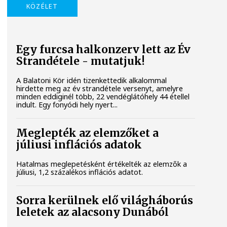
KÖZÉLET
Egy furcsa halkonzerv lett az Év
Strandétele - mutatjuk!
A Balatoni Kör idén tizenkettedik alkalommal
hirdette meg az év strandétele versenyt, amelyre
minden eddiginél több, 22 vendéglátóhely 44 étellel
indult. Egy fonyódi hely nyert...
Meglepték az elemzőket a
júliusi inflációs adatok
Hatalmas meglepetésként értékelték az elemzők a
júliusi, 1,2 százalékos inflációs adatot.
Sorra kerülnek elő világháborús
leletek az alacsony Dunából