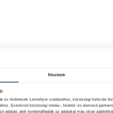
Részletek
ál
mak és hirdetések személyre szabásához, közösségi funkciók biz
hez. Ezenkívül közösségi média-, hirdető- és elemező partner
zó adatait, akik kombinálhatják az adatokat más olyan adatokka