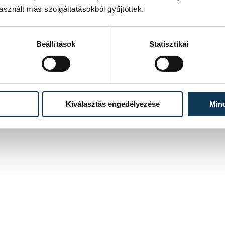
sznált más szolgáltatásokból gyűjtöttek.
Beállítások
Statisztikai
Kiválasztás engedélyezése
Min