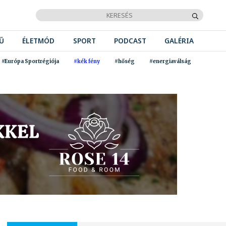
Ű
ÉLETMÓD
SPORT
PODCAST
GALÉRIA
#Európa Sportrégiója
#kék fény
#hőség
#energiaválság