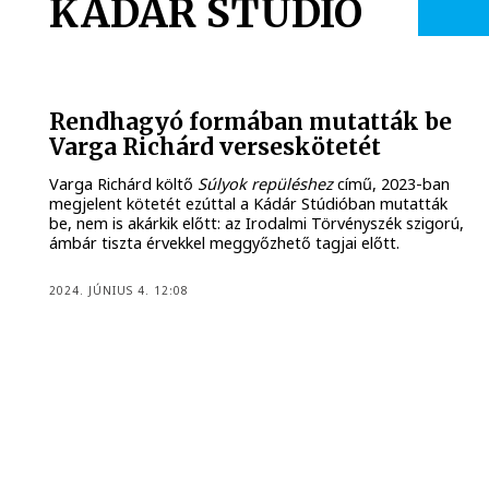
KÁDÁR STÚDIÓ
Rendhagyó formában mutatták be
Varga Richárd verseskötetét
Varga Richárd költő
Súlyok repüléshez
című, 2023-ban
megjelent kötetét ezúttal a Kádár Stúdióban mutatták
be, nem is akárkik előtt: az Irodalmi Törvényszék szigorú,
ámbár tiszta érvekkel meggyőzhető tagjai előtt.
2024. JÚNIUS 4. 12:08