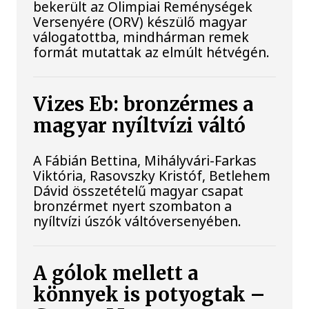
bekerült az Olimpiai Reménységek
Versenyére (ORV) készülő magyar
válogatottba, mindhárman remek
formát mutattak az elmúlt hétvégén.
Vizes Eb: bronzérmes a
magyar nyíltvízi váltó
A Fábián Bettina, Mihályvári-Farkas
Viktória, Rasovszky Kristóf, Betlehem
Dávid összetételű magyar csapat
bronzérmet nyert szombaton a
nyíltvízi úszók váltóversenyében.
A gólok mellett a
könnyek is potyogtak –