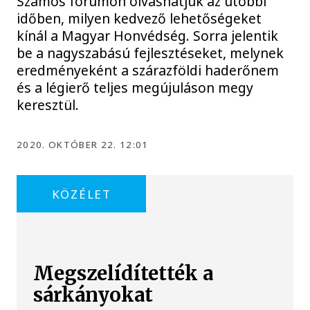
Számos fórumon olvashatjuk az utóbbi
időben, milyen kedvező lehetőségeket
kínál a Magyar Honvédség. Sorra jelentik
be a nagyszabású fejlesztéseket, melynek
eredményeként a szárazföldi haderőnem
és a légierő teljes megújuláson megy
keresztül.
2020. OKTÓBER 22. 12:01
KÖZÉLET
Megszelídítették a
sárkányokat