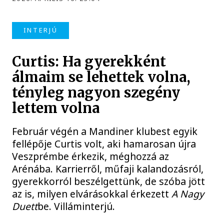
INTERJÚ
Curtis: Ha gyerekként
álmaim se lehettek volna,
tényleg nagyon szegény
lettem volna
Február végén a Mandiner klubest egyik
fellépője Curtis volt, aki hamarosan újra
Veszprémbe érkezik, méghozzá az
Arénába. Karrierről, műfaji kalandozásról,
gyerekkorról beszélgettünk, de szóba jött
az is, milyen elvárásokkal érkezett
A Nagy
Duett
be. Villáminterjú.