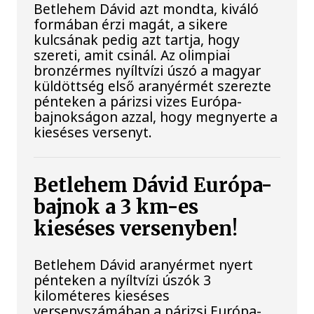
Betlehem Dávid azt mondta, kiváló
formában érzi magát, a sikere
kulcsának pedig azt tartja, hogy
szereti, amit csinál. Az olimpiai
bronzérmes nyíltvízi úszó a magyar
küldöttség első aranyérmét szerezte
pénteken a párizsi vizes Európa-
bajnokságon azzal, hogy megnyerte a
kieséses versenyt.
Betlehem Dávid Európa-
bajnok a 3 km-es
kieséses versenyben!
Betlehem Dávid aranyérmet nyert
pénteken a nyíltvízi úszók 3
kilométeres kieséses
versenyszámában a párizsi Európa-