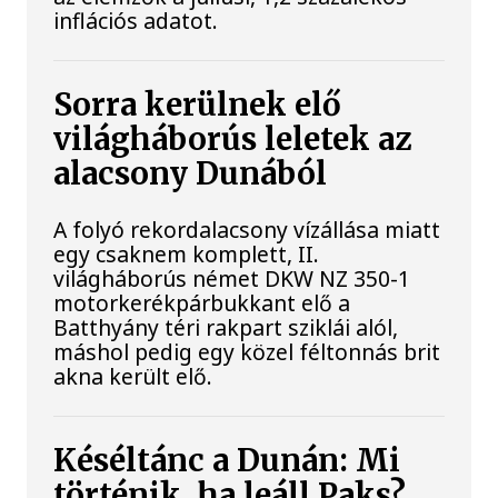
inflációs adatot.
Sorra kerülnek elő
világháborús leletek az
alacsony Dunából
A folyó rekordalacsony vízállása miatt
egy csaknem komplett, II.
világháborús német DKW NZ 350-1
motorkerékpárbukkant elő a
Batthyány téri rakpart sziklái alól,
máshol pedig egy közel féltonnás brit
akna került elő.
Késéltánc a Dunán: Mi
történik, ha leáll Paks?