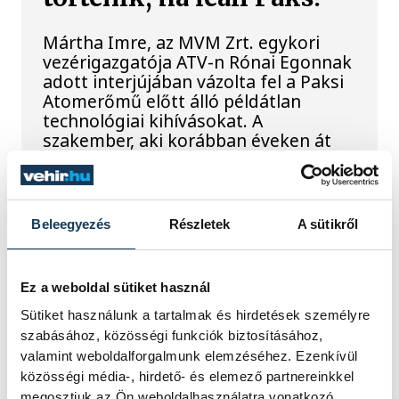
Mártha Imre, az MVM Zrt. egykori
vezérigazgatója ATV-n Rónai Egonnak
adott interjújában vázolta fel a Paksi
Atomerőmű előtt álló példátlan
technológiai kihívásokat. A
szakember, aki korábban éveken át
felelt a hazai energetikai
fejlesztésekért és a paksi blokkok
működéséért, arra figyelmeztet: az
erőmű olyan üzemállapotban van,
Beleegyezés
Részletek
A sütikről
amelyre eredetileg nem tervezték.
Ez a weboldal sütiket használ
A Tisza-frakció
Sütiket használunk a tartalmak és hirdetések személyre
kezdeményezte, hogy
szabásához, közösségi funkciók biztosításához,
jövő kedden legyen az
valamint weboldalforgalmunk elemzéséhez. Ezenkívül
közösségi média-, hirdető- és elemező partnereinkkel
államfőválasztás
megosztjuk az Ön weboldalhasználatra vonatkozó