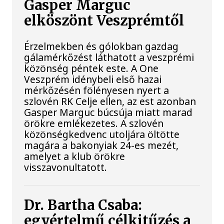
Gasper Marguc
elköszönt Veszprémtől
Érzelmekben és gólokban gazdag
gálamérkőzést láthatott a veszprémi
közönség péntek este. A One
Veszprém idénybeli első hazai
mérkőzésén fölényesen nyert a
szlovén RK Celje ellen, az est azonban
Gasper Marguc búcsúja miatt marad
örökre emlékezetes. A szlovén
közönségkedvenc utoljára öltötte
magára a bakonyiak 24-es mezét,
amelyet a klub örökre
visszavonultatott.
Dr. Bartha Csaba:
egyértelmű célkitűzés a