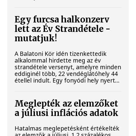
Egy furcsa halkonzerv
lett az Év Strandétele -
mutatjuk!
A Balatoni Kör idén tizenkettedik
alkalommal hirdette meg az év
strandétele versenyt, amelyre minden
eddiginél több, 22 vendéglátóhely 44
étellel indult. Egy fonyódi hely nyert...
Meglepték az elemzőket
a júliusi inflációs adatok
Hatalmas meglepetésként értékelték
az elemzők a júliusi, 1,2 százalékos