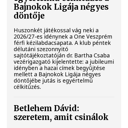
Bajnokok Ligája négyes
döntője
Huszonkét játékossal vág neki a
2026/27-es idénynek a One Veszprém
férfi kézilabdacsapata. A klub péntek
délutáni szezonnyitó
sajtótájékoztatóján dr. Bartha Csaba
vezérigazgató kijelentette: a jubileumi
idényben a hazai címek begyűjtése
mellett a Bajnokok Ligája négyes
döntőjébe jutás is egyértelmű
célkitűzés.
Betlehem Dávid:
szeretem, amit csinálok