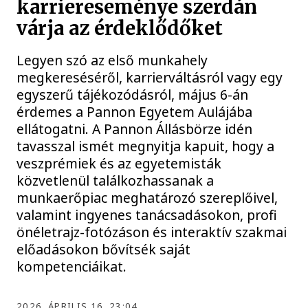
karriereseménye szerdán
várja az érdeklődőket
Legyen szó az első munkahely
megkereséséről, karrierváltásról vagy egy
egyszerű tájékozódásról, május 6-án
érdemes a Pannon Egyetem Aulájába
ellátogatni. A Pannon Állásbörze idén
tavasszal ismét megnyitja kapuit, hogy a
veszprémiek és az egyetemisták
közvetlenül találkozhassanak a
munkaerőpiac meghatározó szereplőivel,
valamint ingyenes tanácsadásokon, profi
önéletrajz-fotózáson és interaktív szakmai
előadásokon bővítsék saját
kompetenciáikat.
2026. ÁPRILIS 16. 23:04