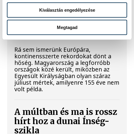
Rekordok Európában –
Kiválasztás engedélyezése
Magyarország a
legforróbb, Angliában
Megtagad
szárazság tombol
Rá sem ismerünk Európára,
kontinensszerte rekordokat dönt a
hőség. Magyarország a legforróbb
országok közé került, miközben az
Egyesült Királyságban olyan száraz
júliust mértek, amilyenre 155 éve nem
volt példa.
A múltban és ma is rossz
hírt hoz a dunai Ínség-
szikla