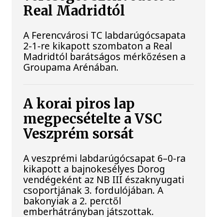
Real Madridtól
A Ferencvárosi TC labdarúgócsapata
2-1-re kikapott szombaton a Real
Madridtól barátságos mérkőzésen a
Groupama Arénában.
A korai piros lap
megpecsételte a VSC
Veszprém sorsát
A veszprémi labdarúgócsapat 6–0-ra
kikapott a bajnokesélyes Dorog
vendégeként az NB III északnyugati
csoportjának 3. fordulójában. A
bakonyiak a 2. perctől
emberhátrányban játszottak.