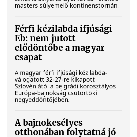
masters súlyemelő kontinenstornán.
Férfi kézilabda ifjúsági
Eb: nem jutott
elődöntőbe a magyar
csapat
A magyar férfi ifjúsági kézilabda-
válogatott 32-27-re kikapott
Szlovéniától a belgrádi korosztályos
Európa-bajnokság csütörtöki
negyeddöntőjében.
A bajnokesélyes
otthonában folytatná jó