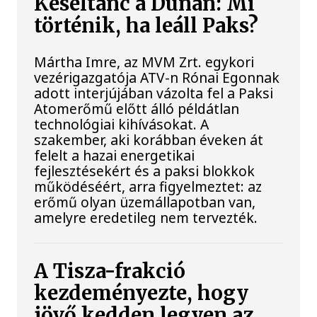
Késéltánc a Dunán: Mi
történik, ha leáll Paks?
Mártha Imre, az MVM Zrt. egykori
vezérigazgatója ATV-n Rónai Egonnak
adott interjújában vázolta fel a Paksi
Atomerőmű előtt álló példátlan
technológiai kihívásokat. A
szakember, aki korábban éveken át
felelt a hazai energetikai
fejlesztésekért és a paksi blokkok
működéséért, arra figyelmeztet: az
erőmű olyan üzemállapotban van,
amelyre eredetileg nem tervezték.
A Tisza-frakció
kezdeményezte, hogy
jövő kedden legyen az