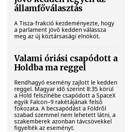
államfőválasztás
A Tisza-frakció kezdeményezte, hogy
a parlament jövő kedden válassza
meg az új köztársasági elnököt.
Valami óriási csapódott a
Holdba ma reggel
Rendhagyó esemény zajlott le kedden
reggel. Magyar idő szerint 8:35 körül
a Hold felszínébe csapódott a SpaceX
egyik Falcon–9 rakétájának felső
fokozata. A becsapódást a Földről
szabad szemmel nem lehetett látni, a
szakemberek azonban távcsövekkel
figyelték az eseményt.