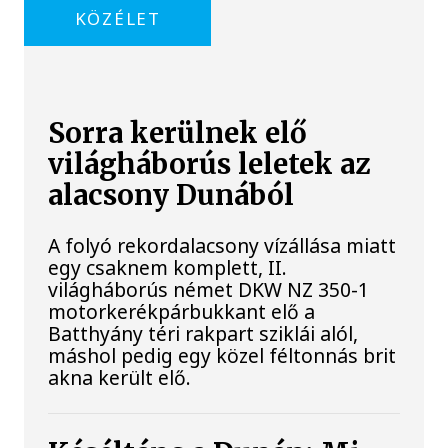
KÖZÉLET
Sorra kerülnek elő
világháborús leletek az
alacsony Dunából
A folyó rekordalacsony vízállása miatt
egy csaknem komplett, II.
világháborús német DKW NZ 350-1
motorkerékpárbukkant elő a
Batthyány téri rakpart sziklái alól,
máshol pedig egy közel féltonnás brit
akna került elő.