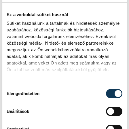
Augusztus 12-én
Ez a weboldal sütiket használ
napfogyatkozás és
Sütiket használunk a tartalmak és hirdetések személyre
szabásához, közösségi funkciók biztosításához,
csillaghullás is vár ránk
valamint weboldalforgalmunk elemzéséhez. Ezenkívül
közösségi média-, hirdető- és elemező partnereinkkel
Az év legsűrűbb csillagászati napján,
megosztjuk az Ön weboldalhasználatra vonatkozó
augusztus 12-én éjjel tetőzik majd a
adatait, akik kombinálhatják az adatokat más olyan
Perseidák hullócsillagraj, de
adatokkal, amelyeket Ön adott meg számukra vagy az
ugyanezen a napon részleges
Ön által használt más szolgáltatásokból gyűjtöttek.
napfogyatkozást is meg lehet majd
figyelni.
Hozzájárulás kiválasztása
Elengedhetetlen
Lekapcsolják Veszprém
díszkivilágítását,
Beállítások
elzárják a szökőkutakat