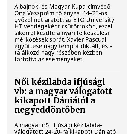
A bajnoki és Magyar Kupa-címvédő
One Veszprém fölényes, 44–25-ös
győzelmet aratott az ETO University
HT vendégeként csütörtökön, ezzel
sikerrel kezdte a nyári felkészülési
mérkőzések sorát. Xavier Pascual
együttese nagy tempót diktált, és a
találkozó nagy részében kézben
tartotta az eseményeket.
Női kézilabda ifjúsági
vb: a magyar válogatott
kikapott Dániától a
negyeddöntőben
A magyar női ifjúsági kézilabda-
válogatott 24-20-ra kikapott Dániától