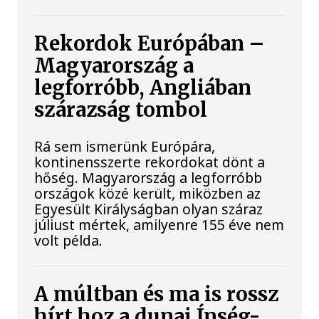
Rekordok Európában –
Magyarország a
legforróbb, Angliában
szárazság tombol
Rá sem ismerünk Európára,
kontinensszerte rekordokat dönt a
hőség. Magyarország a legforróbb
országok közé került, miközben az
Egyesült Királyságban olyan száraz
júliust mértek, amilyenre 155 éve nem
volt példa.
A múltban és ma is rossz
hírt hoz a dunai Ínség-