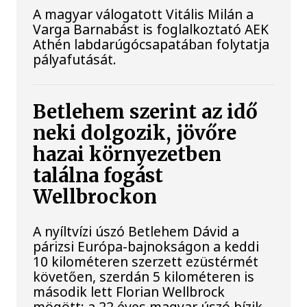
A magyar válogatott Vitális Milán a
Varga Barnabást is foglalkoztató AEK
Athén labdarúgócsapatában folytatja
pályafutását.
Betlehem szerint az idő
neki dolgozik, jövőre
hazai környezetben
találna fogást
Wellbrockon
A nyíltvízi úszó Betlehem Dávid a
párizsi Európa-bajnokságon a keddi
10 kilométeren szerzett ezüstérmét
követően, szerdán 5 kilométeren is
második lett Florian Wellbrock
mögött; a 22 éves magyar úszó bízik