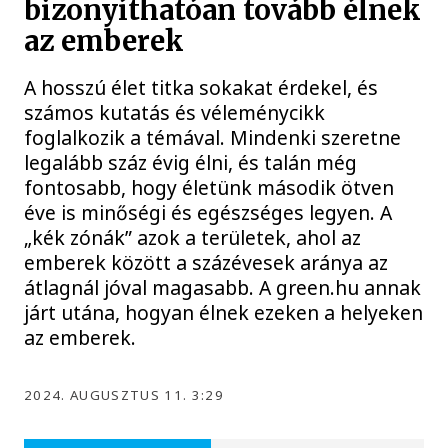
bizonyíthatóan tovább élnek
az emberek
A hosszú élet titka sokakat érdekel, és
számos kutatás és véleménycikk
foglalkozik a témával. Mindenki szeretne
legalább száz évig élni, és talán még
fontosabb, hogy életünk második ötven
éve is minőségi és egészséges legyen. A
„kék zónák” azok a területek, ahol az
emberek között a százévesek aránya az
átlagnál jóval magasabb. A green.hu annak
járt utána, hogyan élnek ezeken a helyeken
az emberek.
2024. AUGUSZTUS 11. 3:29