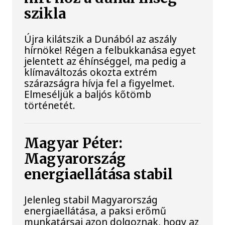
szikla
Újra kilátszik a Dunából az aszály
hírnöke! Régen a felbukkanása egyet
jelentett az éhínséggel, ma pedig a
klímaváltozás okozta extrém
szárazságra hívja fel a figyelmet.
Elmeséljük a baljós kőtömb
történetét.
Magyar Péter:
Magyarország
energiaellátása stabil
Jelenleg stabil Magyarország
energiaellátása, a paksi erőmű
munkatársai azon dolgoznak, hogy az