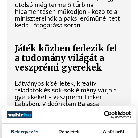
utolsó még termelő turbina
hibamentesen működjön - közölte a
miniszterelnök a paksi erőműnél tett
keddi látogatása során.
Játék közben fedezik fel
a tudomány világát a
veszprémi gyerekek
Látványos kísérletek, kreatív
feladatok és sok-sok élmény várja a
gyerekeket a veszprémi Tinker
Labsben. Videónkban Balassa
Marietta, a központ vezetője mutatja
be, hogyan teszik izgalmassá a
természettudományok
megismerését.
Beleegyezés
Részletek
A sütikről