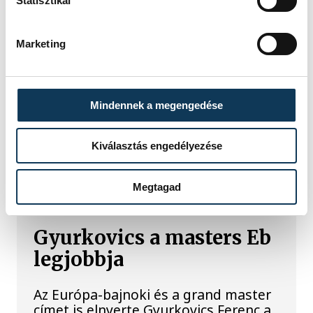
Statisztikai
A kormány energiatakarékossági
felhívásához csatlakozva Veszprém
városa és Veszprémi Főegyházmegye
Marketing
is lekapcsolta a veszprémi épületek
és nevezetességek díszkivilágítását.
Mindennek a megengedése
Kiválasztás engedélyezése
SPORT
Megtagad
Gyurkovics a masters Eb
legjobbja
Az Európa-bajnoki és a grand master
címet is elnyerte Gyurkovics Ferenc a