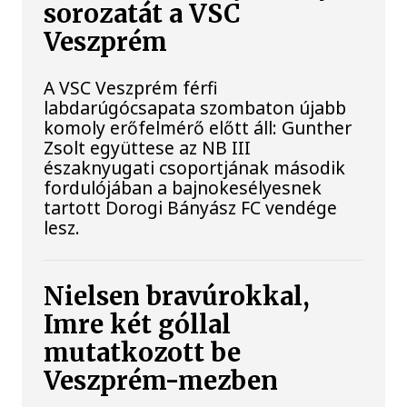
sorozatát a VSC
Veszprém
A VSC Veszprém férfi
labdarúgócsapata szombaton újabb
komoly erőfelmérő előtt áll: Gunther
Zsolt együttese az NB III
északnyugati csoportjának második
fordulójában a bajnokesélyesnek
tartott Dorogi Bányász FC vendége
lesz.
Nielsen bravúrokkal,
Imre két góllal
mutatkozott be
Veszprém-mezben