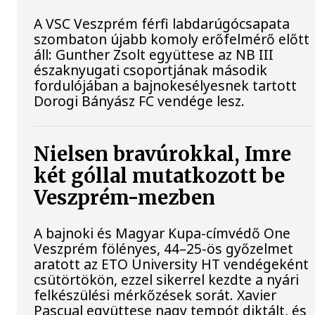
A VSC Veszprém férfi labdarúgócsapata
szombaton újabb komoly erőfelmérő előtt
áll: Gunther Zsolt együttese az NB III
északnyugati csoportjának második
fordulójában a bajnokesélyesnek tartott
Dorogi Bányász FC vendége lesz.
Nielsen bravúrokkal, Imre
két góllal mutatkozott be
Veszprém-mezben
A bajnoki és Magyar Kupa-címvédő One
Veszprém fölényes, 44–25-ös győzelmet
aratott az ETO University HT vendégeként
csütörtökön, ezzel sikerrel kezdte a nyári
felkészülési mérkőzések sorát. Xavier
Pascual együttese nagy tempót diktált, és