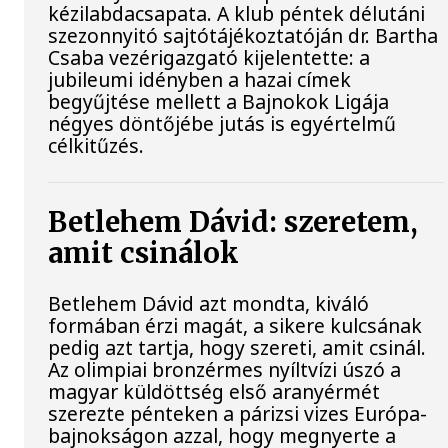
kézilabdacsapata. A klub péntek délutáni
szezonnyitó sajtótájékoztatóján dr. Bartha
Csaba vezérigazgató kijelentette: a
jubileumi idényben a hazai címek
begyűjtése mellett a Bajnokok Ligája
négyes döntőjébe jutás is egyértelmű
célkitűzés.
Betlehem Dávid: szeretem,
amit csinálok
Betlehem Dávid azt mondta, kiváló
formában érzi magát, a sikere kulcsának
pedig azt tartja, hogy szereti, amit csinál.
Az olimpiai bronzérmes nyíltvízi úszó a
magyar küldöttség első aranyérmét
szerezte pénteken a párizsi vizes Európa-
bajnokságon azzal, hogy megnyerte a