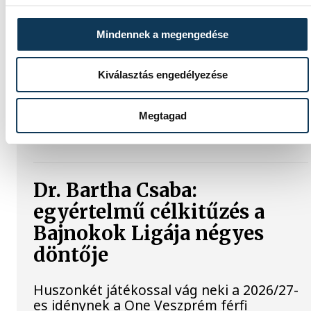
Érzelmekben és gólokban gazdag
gálamérkőzést láthatott a veszprémi
közönség péntek este. A One Veszprém
Mindennek a megengedése
idénybeli első hazai mérkőzésén
fölényesen nyert a szlovén RK Celje ellen,
az est azonban Gasper Marguc búcsúja
Kiválasztás engedélyezése
miatt marad örökre emlékezetes. A
szlovén közönségkedvenc utoljára öltötte
Megtagad
magára a bakonyiak 24-es mezét, amelyet
a klub örökre visszavonultatott.
Dr. Bartha Csaba:
egyértelmű célkitűzés a
Bajnokok Ligája négyes
döntője
Huszonkét játékossal vág neki a 2026/27-
es idénynek a One Veszprém férfi