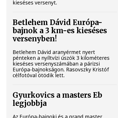
kieséses versenyt.
Betlehem Dávid Európa-
bajnok a 3 km-es kieséses
versenyben!
Betlehem Dávid aranyérmet nyert
pénteken a nyíltvízi úszók 3 kilométeres
kieséses versenyszámában a párizsi
Európa-bajnokságon. Rasovszky Kristóf
célfotóval ötödik lett.
Gyurkovics a masters Eb
legjobbja
Az Európa-bajnoki és a grand master