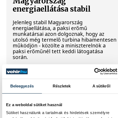
Magyarország
energiaellátása stabil
Jelenleg stabil Magyarország
energiaellátása, a paksi erőmű
munkatársai azon dolgoznak, hogy az
utolsó még termelő turbina hibamentesen
működjön - közölte a miniszterelnök a
paksi erőműnél tett keddi látogatása
során.
Játék közben fedezik fel a
tudomány világát a
Beleegyezés
Részletek
A sütikről
veszprémi gyerekek
Ez a weboldal sütiket használ
Látványos kísérletek, kreatív feladatok és
sok-sok élmény várja a gyerekeket a
Sütiket használunk a tartalmak és hirdetések személyre