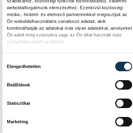
veszprémi Tinker Labsben. Videónkban
szabásához, közösségi funkciók biztosításához, valamint
Balassa Marietta, a központ vezetője
weboldalforgalmunk elemzéséhez. Ezenkívül közösségi
mutatja be, hogyan teszik izgalmassá a
média-, hirdető- és elemező partnereinkkel megosztjuk az
természettudományok megismerését.
Ön weboldalhasználatra vonatkozó adatait, akik
kombinálhatják az adatokat más olyan adatokkal, amelyeket
Ön adott meg számukra vagy az Ön által használt más
szolgáltatásokból gyűjtöttek.
SPORT
Hozzájárulás kiválasztása
Elengedhetetlen
Beállítások
A gólok mellett a könnyek
is potyogtak – Gasper
Statisztikai
Marguc elköszönt
Veszprémtől
Marketing