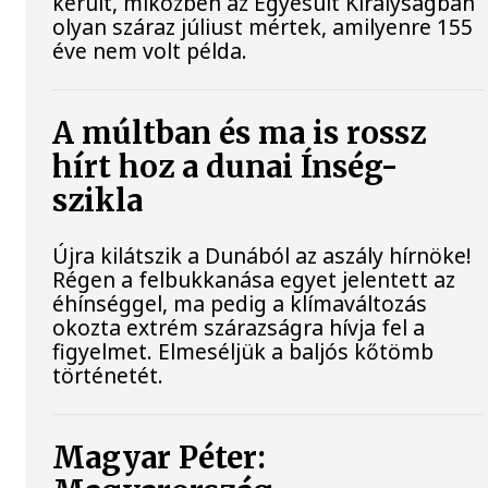
került, miközben az Egyesült Királyságban
olyan száraz júliust mértek, amilyenre 155
éve nem volt példa.
A múltban és ma is rossz
hírt hoz a dunai Ínség-
szikla
Újra kilátszik a Dunából az aszály hírnöke!
Régen a felbukkanása egyet jelentett az
éhínséggel, ma pedig a klímaváltozás
okozta extrém szárazságra hívja fel a
figyelmet. Elmeséljük a baljós kőtömb
történetét.
Magyar Péter: