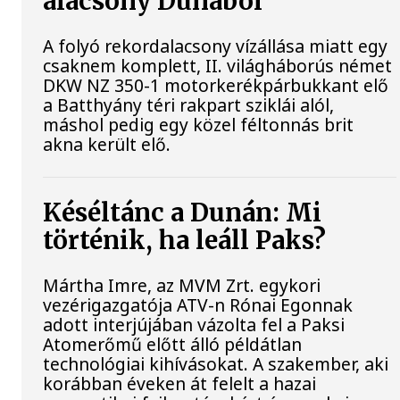
alacsony Dunából
A folyó rekordalacsony vízállása miatt egy
csaknem komplett, II. világháborús német
DKW NZ 350-1 motorkerékpárbukkant elő
a Batthyány téri rakpart sziklái alól,
máshol pedig egy közel féltonnás brit
akna került elő.
Késéltánc a Dunán: Mi
történik, ha leáll Paks?
Mártha Imre, az MVM Zrt. egykori
vezérigazgatója ATV-n Rónai Egonnak
adott interjújában vázolta fel a Paksi
Atomerőmű előtt álló példátlan
technológiai kihívásokat. A szakember, aki
korábban éveken át felelt a hazai