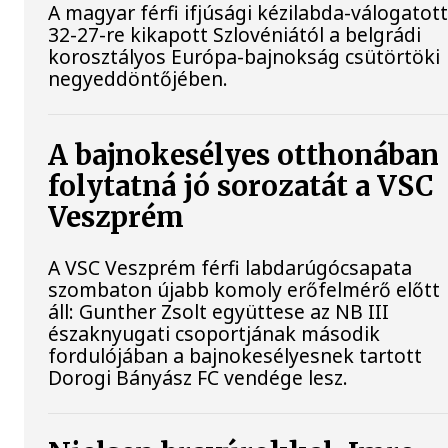
A magyar férfi ifjúsági kézilabda-válogatot
32-27-re kikapott Szlovéniától a belgrádi
korosztályos Európa-bajnokság csütörtöki
negyeddöntőjében.
A bajnokesélyes otthonában
folytatná jó sorozatát a VSC
Veszprém
A VSC Veszprém férfi labdarúgócsapata
szombaton újabb komoly erőfelmérő előtt
áll: Gunther Zsolt együttese az NB III
északnyugati csoportjának második
fordulójában a bajnokesélyesnek tartott
Dorogi Bányász FC vendége lesz.