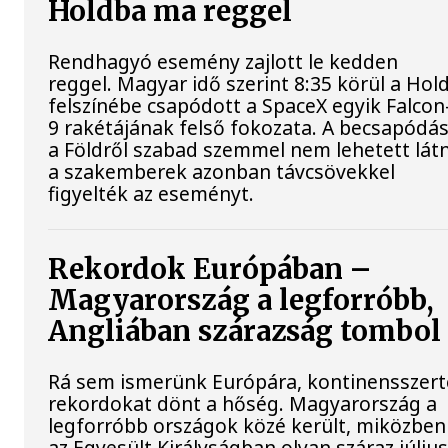
Holdba ma reggel
Rendhagyó esemény zajlott le kedden
reggel. Magyar idő szerint 8:35 körül a Hol
felszínébe csapódott a SpaceX egyik Falcon
9 rakétájának felső fokozata. A becsapódás
a Földről szabad szemmel nem lehetett látn
a szakemberek azonban távcsövekkel
figyelték az eseményt.
Rekordok Európában –
Magyarország a legforróbb,
Angliában szárazság tombol
Rá sem ismerünk Európára, kontinensszert
rekordokat dönt a hőség. Magyarország a
legforróbb országok közé került, miközben
az Egyesült Királyságban olyan száraz július