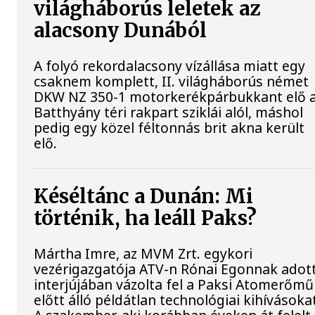
világháborús leletek az
alacsony Dunából
A folyó rekordalacsony vízállása miatt egy
csaknem komplett, II. világháborús német
DKW NZ 350-1 motorkerékpárbukkant elő 
Batthyány téri rakpart sziklái alól, máshol
pedig egy közel féltonnás brit akna került
elő.
Késéltánc a Dunán: Mi
történik, ha leáll Paks?
Mártha Imre, az MVM Zrt. egykori
vezérigazgatója ATV-n Rónai Egonnak adot
interjújában vázolta fel a Paksi Atomerőmű
előtt álló példátlan technológiai kihívásoka