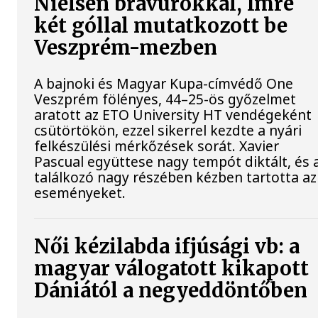
Nielsen bravúrokkal, Imre
két góllal mutatkozott be
Veszprém-mezben
A bajnoki és Magyar Kupa-címvédő One
Veszprém fölényes, 44–25-ös győzelmet
aratott az ETO University HT vendégeként
csütörtökön, ezzel sikerrel kezdte a nyári
felkészülési mérkőzések sorát. Xavier
Pascual együttese nagy tempót diktált, és 
találkozó nagy részében kézben tartotta az
eseményeket.
Női kézilabda ifjúsági vb: a
magyar válogatott kikapott
Dániától a negyeddöntőben