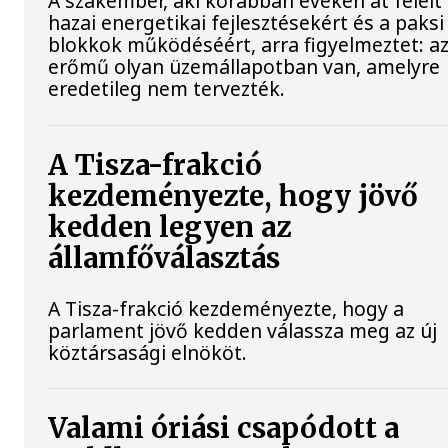
A szakember, aki korábban éveken át felelt
hazai energetikai fejlesztésekért és a paksi
blokkok működéséért, arra figyelmeztet: a
erőmű olyan üzemállapotban van, amelyre
eredetileg nem tervezték.
A Tisza-frakció
kezdeményezte, hogy jövő
kedden legyen az
államfőválasztás
A Tisza-frakció kezdeményezte, hogy a
parlament jövő kedden válassza meg az új
köztársasági elnököt.
Valami óriási csapódott a