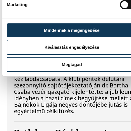
mezét, amelyet a klub örökre
Marketing
visszavonultatott.
Mindennek a megengedése
Dr. Bartha Csaba: egyértelm
célkitűzés a Bajnokok Ligája
Kiválasztás engedélyezése
négyes döntője
Megtagad
Huszonkét játékossal vág neki a 2026/27-e
idénynek a One Veszprém férfi
kézilabdacsapata. A klub péntek délutáni
szezonnyitó sajtótájékoztatóján dr. Bartha
Csaba vezérigazgató kijelentette: a jubileu
idényben a hazai címek begyűjtése mellett 
Bajnokok Ligája négyes döntőjébe jutás is
egyértelmű célkitűzés.