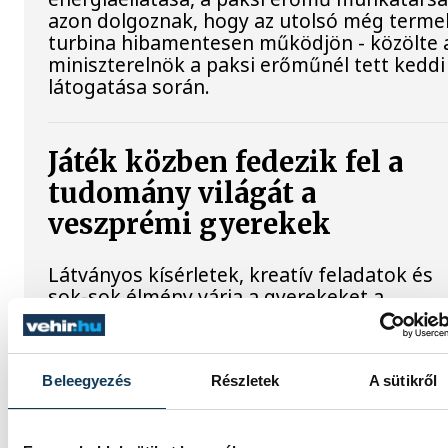
azon dolgoznak, hogy az utolsó még terme
turbina hibamentesen működjön - közölte 
miniszterelnök a paksi erőműnél tett keddi
látogatása során.
Játék közben fedezik fel a
tudomány világát a
veszprémi gyerekek
Látványos kísérletek, kreatív feladatok és
sok-sok élmény várja a gyerekeket a
veszprémi Tinker Labsben. Videónkban
Balassa Marietta, a központ vezetője
mutatja be, hogyan teszik izgalmassá a
természettudományok megismerését.
Beleegyezés
Részletek
A sütikről