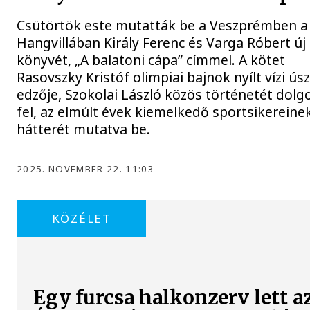
Csütörtök este mutatták be a Veszprémben a
Hangvillában Király Ferenc és Varga Róbert új
könyvét, „A balatoni cápa” címmel. A kötet
Rasovszky Kristóf olimpiai bajnok nyílt vízi ús
edzője, Szokolai László közös történetét dolg
fel, az elmúlt évek kiemelkedő sportsikereine
hátterét mutatva be.
2025. NOVEMBER 22. 11:03
KÖZÉLET
Egy furcsa halkonzerv lett a