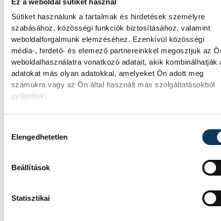
Ez a weboldal sütiket használ
Sütiket használunk a tartalmak és hirdetések személyre
szabásához, közösségi funkciók biztosításához, valamint
SPORT
weboldalforgalmunk elemzéséhez. Ezenkívül közösségi
média-, hirdető- és elemező partnereinkkel megosztjuk az Ö
weboldalhasználatra vonatkozó adatait, akik kombinálhatják
adatokat más olyan adatokkal, amelyeket Ön adott meg
A gólok mellett a könnyek i
számukra vagy az Ön által használt más szolgáltatásokból
gyűjtöttek.
potyogtak – Gasper Marguc
elköszönt Veszprémtől
Hozzájárulás kiválasztása
Elengedhetetlen
Érzelmekben és gólokban gazdag
gálamérkőzést láthatott a veszprémi
közönség péntek este. A One Veszprém
Beállítások
idénybeli első hazai mérkőzésén fölényese
nyert a szlovén RK Celje ellen, az est azonb
Gasper Marguc búcsúja miatt marad örökr
Statisztikai
emlékezetes. A szlovén közönségkedvenc
utoljára öltötte magára a bakonyiak 24-es