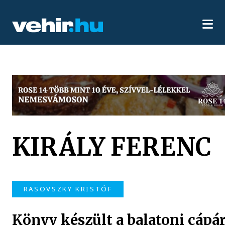
KIRÁLY FERENC
RASOVSZKY KRISTÓF
Könyv készült a balatoni cápá