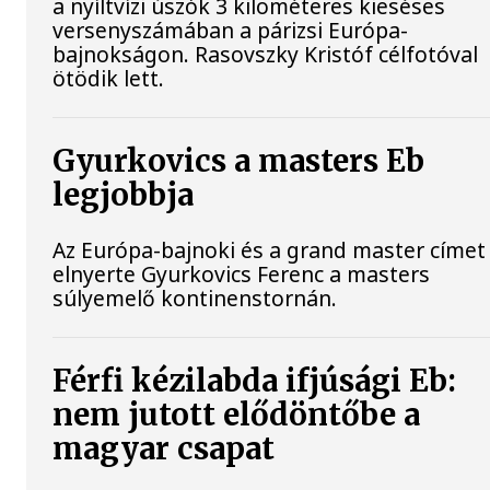
a nyíltvízi úszók 3 kilométeres kieséses
versenyszámában a párizsi Európa-
bajnokságon. Rasovszky Kristóf célfotóval
ötödik lett.
Gyurkovics a masters Eb
legjobbja
Az Európa-bajnoki és a grand master címet 
elnyerte Gyurkovics Ferenc a masters
súlyemelő kontinenstornán.
Férfi kézilabda ifjúsági Eb:
nem jutott elődöntőbe a
magyar csapat