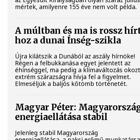
mértek, amilyenre 155 éve nem volt példa.
A múltban és ma is rossz hír
hoz a dunai Ínség-szikla
Újra kilátszik a Dunából az aszály hírnöke!
Régen a felbukkanása egyet jelentett az
éhínséggel, ma pedig a klímaváltozás okoz
extrém szárazságra hívja fel a figyelmet.
Elmeséljük a baljós kőtömb történetét.
Magyar Péter: Magyarorszá
energiaellátása stabil
Jelenleg stabil Magyarország
energiaellátása, a paksi erőmű munkatársa