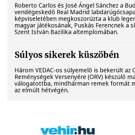
Roberto Carlos és José Ángel Sánchez a B
vendégeskedő Real Madrid labdarúgócsap
képviseletében megkoszorúzta a klub lege
magyar játékosának, Puskás Ferencnek a sí
Szent István Bazilika altemplomában.
Súlyos sikerek küszöbén
Három VEDAC-os súlyemelő is bekerült az O
Reménységek Versenyére (ORV) készülő m
válogatottba, mindhárman remek formát 
az elmúlt hétvégén.