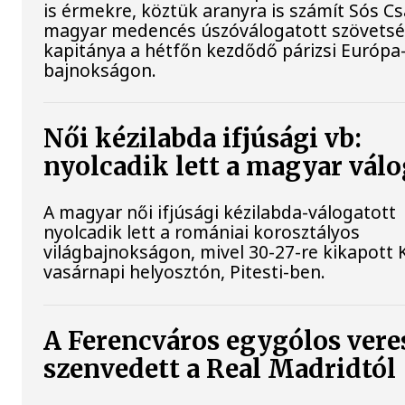
is érmekre, köztük aranyra is számít Sós Cs
magyar medencés úszóválogatott szövetsé
kapitánya a hétfőn kezdődő párizsi Európa
bajnokságon.
Női kézilabda ifjúsági vb:
nyolcadik lett a magyar válo
A magyar női ifjúsági kézilabda-válogatott
nyolcadik lett a romániai korosztályos
világbajnokságon, mivel 30-27-re kikapott K
vasárnapi helyosztón, Pitesti-ben.
A Ferencváros egygólos vere
szenvedett a Real Madridtól