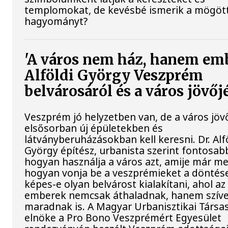
templomokat, de kevésbé ismerik a mögött
hagyományt?
'A város nem ház, hanem em
Alföldi György Veszprém
belvárosáról és a város jövőj
Veszprém jó helyzetben van, de a város jö
elsősorban új épületekben és
látványberuházásokban kell keresni. Dr. Alf
György építész, urbanista szerint fontosab
hogyan használja a város azt, amije már m
hogyan vonja be a veszprémieket a döntés
képes-e olyan belvárost kialakítani, ahol az
emberek nemcsak áthaladnak, hanem szív
maradnak is. A Magyar Urbanisztikai Társa
elnöke a Pro Bono Veszprémért Egyesület