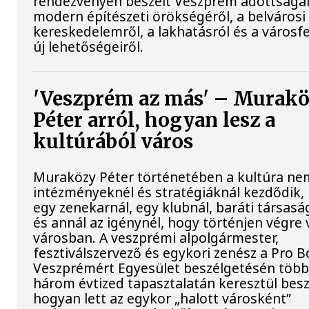
rendezvényén beszélt Veszprém adottságai
modern építészeti örökségéről, a belvárosi
kereskedelemről, a lakhatásról és a városfe
új lehetőségeiről.
'Veszprém az más' – Murak
Péter arról, hogyan lesz a
kultúrából város
Muraközy Péter történetében a kultúra ne
intézményeknél és stratégiáknál kezdődik
egy zenekarnál, egy klubnál, baráti társas
és annál az igénynél, hogy történjen végre 
városban. A veszprémi alpolgármester,
fesztiválszervező és egykori zenész a Pro 
Veszprémért Egyesület beszélgetésén több
három évtized tapasztalatán keresztül beszé
hogyan lett az egykor „halott városként”