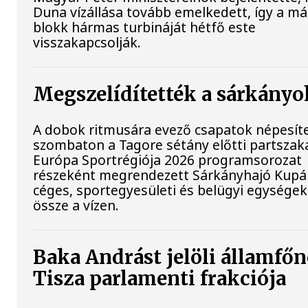
Duna vízállása tovább emelkedett, így a m
blokk hármas turbináját hétfő este
visszakapcsolják.
Megszelídítették a sárkányo
A dobok ritmusára evező csapatok népesít
szombaton a Tagore sétány előtti partszaka
Európa Sportrégiója 2026 programsorozat
részeként megrendezett Sárkányhajó Kupán 
céges, sportegyesületi és belügyi egysége
össze a vízen.
Baka Andrást jelöli államfőn
Tisza parlamenti frakciója