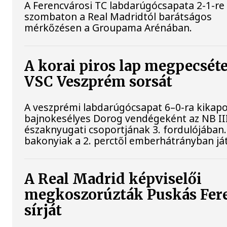
A Ferencvárosi TC labdarúgócsapata 2-1-re
szombaton a Real Madridtól barátságos
mérkőzésen a Groupama Arénában.
A korai piros lap megpecséte
VSC Veszprém sorsát
A veszprémi labdarúgócsapat 6–0-ra kikapo
bajnokesélyes Dorog vendégeként az NB II
északnyugati csoportjának 3. fordulójában.
bakonyiak a 2. perctől emberhátrányban já
A Real Madrid képviselői
megkoszorúzták Puskás Fer
sírját