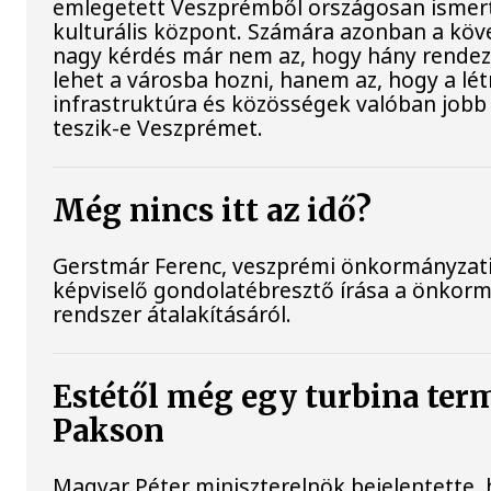
emlegetett Veszprémből országosan ismer
kulturális központ. Számára azonban a köv
nagy kérdés már nem az, hogy hány rende
lehet a városba hozni, hanem az, hogy a lét
infrastruktúra és közösségek valóban jobb
teszik-e Veszprémet.
Még nincs itt az idő?
Gerstmár Ferenc, veszprémi önkormányzat
képviselő gondolatébresztő írása a önkorm
rendszer átalakításáról.
Estétől még egy turbina ter
Pakson
Magyar Péter miniszterelnök bejelentette,