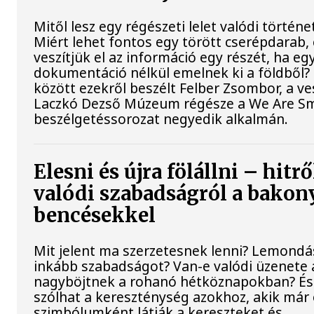
Mitől lesz egy régészeti lelet valódi történe
Miért lehet fontos egy törött cserépdarab, 
veszítjük el az információ egy részét, ha eg
dokumentáció nélkül emelnek ki a földből?
között ezekről beszélt Felber Zsombor, a v
Laczkó Dezső Múzeum régésze a We Are Sm
beszélgetéssorozat negyedik alkalmán.
Elesni és újra fölállni – hitrő
valódi szabadságról a bakon
bencésekkel
Mit jelent ma szerzetesnek lenni? Lemondá
inkább szabadságot? Van-e valódi üzenete 
nagyböjtnek a rohanó hétköznapokban? É
szólhat a kereszténység azokhoz, akik már 
szimbólumként látják a kereszteket és