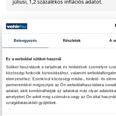
júliusi, 1,2 százalékos inflációs adatot.
SPORT
Beleegyezés
Részletek
A s
Ez a weboldal sütiket használ
Férfi kézilabda ifjúsági Eb:
Sütiket használunk a tartalmak és hirdetések személyre sz
hatodik lett a magyar váloga
közösségi funkciók biztosításához, valamint weboldalforgal
elemzéséhez. Ezenkívül közösségi média-, hirdető- és ele
A magyar férfi ifjúsági kézilabda-válogatot
partnereinkkel megosztjuk az Ön weboldalhasználatra vona
lett a belgrádi korosztályos Európa-bajnok
adatait, akik kombinálhatják az adatokat más olyan adatokka
mivel 35-31-re kikapott Izlandtól a vasárna
amelyeket Ön adott meg számukra vagy az Ön által haszná
helyosztón.
szolgáltatásokból gyűjtöttek.