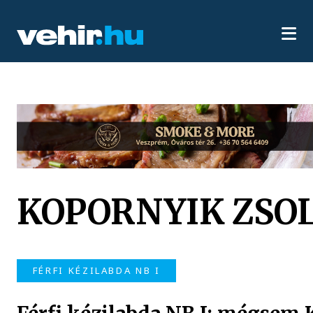
KOPORNYIK ZSO
FÉRFI KÉZILABDA NB I