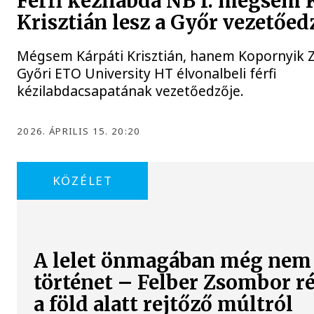
Férfi kézilabda NB I: mégsem 
Krisztián lesz a Győr vezetőed
Mégsem Kárpáti Krisztián, hanem Kopornyik Zs
Győri ETO University HT élvonalbeli férfi
kézilabdacsapatának vezetőedzője.
2026. ÁPRILIS 15. 20:20
KÖZÉLET
A lelet önmagában még nem
történet – Felber Zsombor r
a föld alatt rejtőző múltról