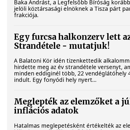
Baka Andrást, a Legfelsőbb Bíróság korább
jelöli köztársasági elnöknek a Tisza párt p
frakciója.
Egy furcsa halkonzerv lett a
Strandétele - mutatjuk!
A Balatoni Kör idén tizenkettedik alkalomm
hirdette meg az év strandétele versenyt, a
minden eddiginél több, 22 vendéglátóhely 4
indult. Egy fonyódi hely nyert...
Meglepték az elemzőket a jú
inflációs adatok
Hatalmas meglepetésként értékelték az el