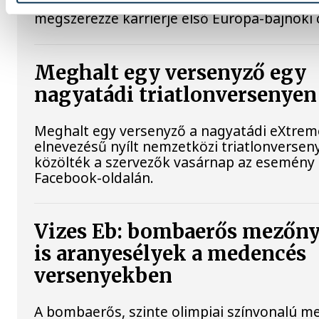
az egyik célja, hogy fő számában, 200 méte
megszerezze karrierje első Európa-bajnoki 
Meghalt egy versenyző egy
nagyatádi triatlonversenyen
Meghalt egy versenyző a nagyatádi eXtre
elnevezésű nyílt nemzetközi triatlonversen
közölték a szervezők vasárnap az esemény
Facebook-oldalán.
Vizes Eb: bombaerős mezőn
is aranyesélyek a medencés
versenyekben
A bombaerős, szinte olimpiai színvonalú 