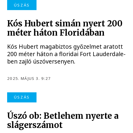
ÚSZÁS
Kós Hubert simán nyert 200
méter háton Floridában
Kós Hubert magabiztos győzelmet aratott
200 méter háton a floridai Fort Lauderdale-
ben zajló úszóversenyen.
2025. MÁJUS 3. 9:27
ÚSZÁS
Úszó ob: Betlehem nyerte a
slágerszámot