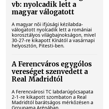
vb: nyolcadik lett a
magyar válogatott
A magyar női ifjúsági kézilabda-
válogatott nyolcadik lett a romániai
korosztályos világbajnokságon, mivel
30-27-re kikapott Kínától a vasárnapi
helyosztón, Pitesti-ben.
A Ferencváros egygólos
vereséget szenvedett a
Real Madridtól
A Ferencvárosi TC labdarúgócsapata
2-1-re kikapott szombaton a Real
Madridtól barátságos mérkőzésen a
Groupama Arénában.