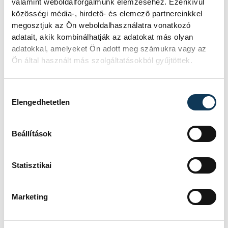
Elesni és újra fölállni –
valamint weboldalforgalmunk elemzéséhez. Ezenkívül
közösségi média-, hirdető- és elemező partnereinkkel
hitről és a valódi
megosztjuk az Ön weboldalhasználatra vonatkozó
szabadságról a
adatait, akik kombinálhatják az adatokat más olyan
bakonybéli bencésekkel
adatokkal, amelyeket Ön adott meg számukra vagy az
Ön által használt más szolgáltatásokból gyűjtöttek.
Mit jelent ma szerzetesnek lenni?
Lemondást vagy inkább
Hozzájárulás kiválasztása
szabadságot? Van-e valódi üzenete a
Elengedhetetlen
nagyböjtnek a rohanó
hétköznapokban? És hogyan szólhat
a kereszténység azokhoz, akik már
Beállítások
örökölt szimbólumként látják a
kereszteket és templomokat, de
kevésbé ismerik a mögöttük álló
Statisztikai
hagyományt?
Marketing
'A város nem ház, hanem