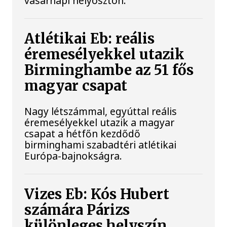
vasárnapi helyosztón.
Atlétikai Eb: reális
éremesélyekkel utazik
Birminghambe az 51 fős
magyar csapat
Nagy létszámmal, egyúttal reális
éremesélyekkel utazik a magyar
csapat a hétfőn kezdődő
birminghami szabadtéri atlétikai
Európa-bajnokságra.
Vizes Eb: Kós Hubert
számára Párizs
különleges helyszín