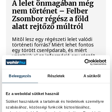
A lelet önmagában még
nem történet – Felber
Zsombor régész a föld
alatt rejtőző múltról
Mitől lesz egy régészeti lelet valódi
történeti forrás? Miért lehet fontos
egy törött cserépdarab, és miért
veszítjük el az információ egy részét,
ha egy tárgyat dokumentáció nélkül
emelnek ki a földből? Többek között
ezekről beszélt Felber Zsombor, a
Beleegyezés
Részletek
A sütikről
veszprémi Laczkó Dezső Múzeum
régésze a We Are Smart!
beszélgetéssorozat negyedik
alkalmán.
Ez a weboldal sütiket használ
Sütiket használunk a tartalmak és hirdetések személyre
szabásához, közösségi funkciók biztosításához,