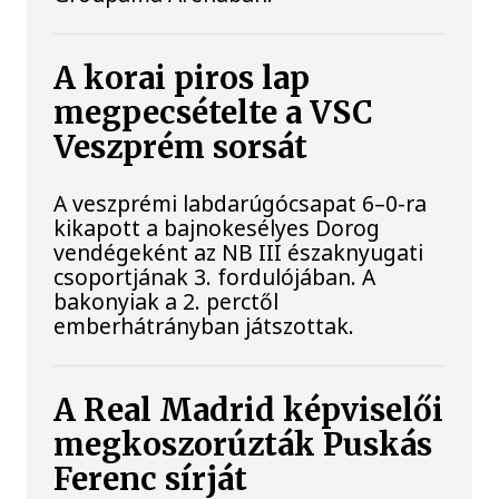
A korai piros lap
megpecsételte a VSC
Veszprém sorsát
A veszprémi labdarúgócsapat 6–0-ra
kikapott a bajnokesélyes Dorog
vendégeként az NB III északnyugati
csoportjának 3. fordulójában. A
bakonyiak a 2. perctől
emberhátrányban játszottak.
A Real Madrid képviselői
megkoszorúzták Puskás
Ferenc sírját