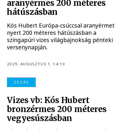
aranyérmes 200 méteres
hátúszásban
Kós Hubert Európa-csúccsal aranyérmet
nyert 200 méteres hátúszásban a
szingapúri vizes világbajnokság pénteki
versenynapján.
2025. AUGUSZTUS 1. 14:10
ÚSZÁS
Vizes vb: Kós Hubert
bronzérmes 200 méteres
vegyesúszásban