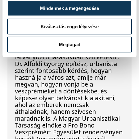
ember' – Alföldi György
Mindennek a megengedése
Veszprém belvárosáról
és a város jövőjéről
Kiválasztás engedélyezése
Veszprém jó helyzetben van, de a
város jövőjét nem elsősorban új
Megtagad
épületekben és
látványberuházásokban kell keresni.
Dr. Alföldi György építész, urbanista
szerint fontosabb kérdés, hogyan
használja a város azt, amije már
megvan, hogyan vonja be a
veszprémieket a döntésekbe, és
képes-e olyan belvárost kialakítani,
ahol az emberek nemcsak
áthaladnak, hanem szívesen
maradnak is. A Magyar Urbanisztikai
Társaság elnöke a Pro Bono
Veszprémért Egyesület rendezvényén
beszélt Veszprém adottságairól,