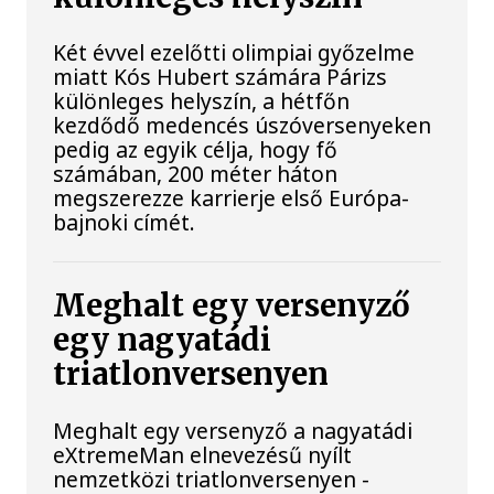
Két évvel ezelőtti olimpiai győzelme
miatt Kós Hubert számára Párizs
különleges helyszín, a hétfőn
kezdődő medencés úszóversenyeken
pedig az egyik célja, hogy fő
számában, 200 méter háton
megszerezze karrierje első Európa-
bajnoki címét.
Meghalt egy versenyző
egy nagyatádi
triatlonversenyen
Meghalt egy versenyző a nagyatádi
eXtremeMan elnevezésű nyílt
nemzetközi triatlonversenyen -