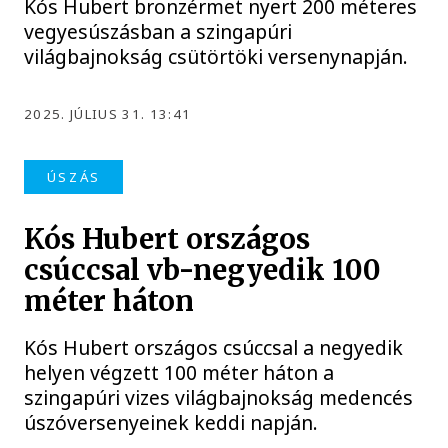
Kós Hubert bronzérmet nyert 200 méteres
vegyesúszásban a szingapúri
világbajnokság csütörtöki versenynapján.
2025. JÚLIUS 31. 13:41
ÚSZÁS
Kós Hubert országos
csúccsal vb-negyedik 100
méter háton
Kós Hubert országos csúccsal a negyedik
helyen végzett 100 méter háton a
szingapúri vizes világbajnokság medencés
úszóversenyeinek keddi napján.