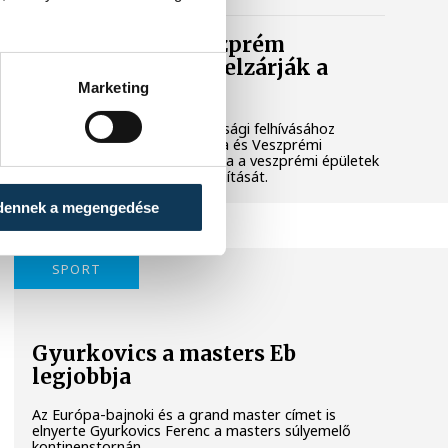
Lekapcsolják Veszprém
díszkivilágítását, elzárják a
szökőkutakat
Marketing
A kormány energiatakarékossági felhívásához
csatlakozva Veszprém városa és Veszprémi
Főegyházmegye is lekapcsolta a veszprémi épületek
és nevezetességek díszkivilágítását.
dennek a megengedése
SPORT
Gyurkovics a masters Eb
legjobbja
Az Európa-bajnoki és a grand master címet is
elnyerte Gyurkovics Ferenc a masters súlyemelő
kontinenstornán.