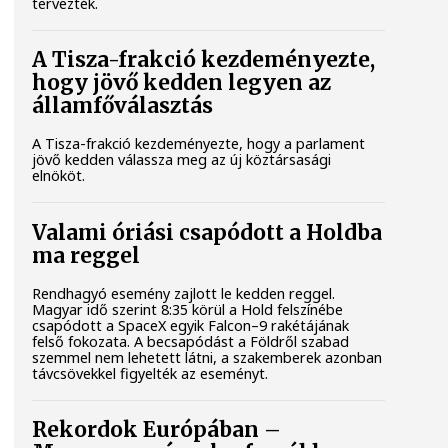
tervezték.
A Tisza-frakció kezdeményezte,
hogy jövő kedden legyen az
államfőválasztás
A Tisza-frakció kezdeményezte, hogy a parlament
jövő kedden válassza meg az új köztársasági
elnököt.
Valami óriási csapódott a Holdba
ma reggel
Rendhagyó esemény zajlott le kedden reggel.
Magyar idő szerint 8:35 körül a Hold felszínébe
csapódott a SpaceX egyik Falcon–9 rakétájának
felső fokozata. A becsapódást a Földről szabad
szemmel nem lehetett látni, a szakemberek azonban
távcsövekkel figyelték az eseményt.
Rekordok Európában –