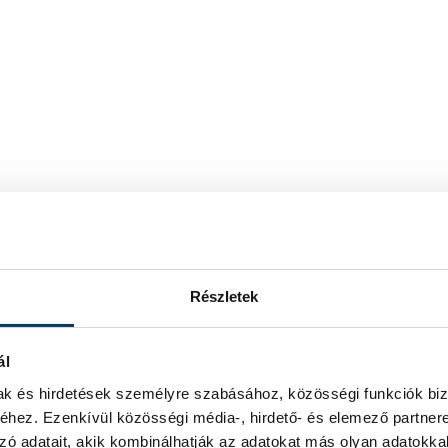
Részletek
ál
mak és hirdetések személyre szabásához, közösségi funkciók biz
hez. Ezenkívül közösségi média-, hirdető- és elemező partner
zó adatait, akik kombinálhatják az adatokat más olyan adatokka