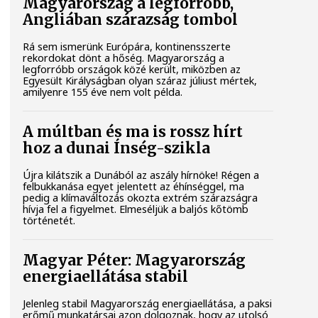
Magyarország a legforróbb,
Angliában szárazság tombol
Rá sem ismerünk Európára, kontinensszerte
rekordokat dönt a hőség. Magyarország a
legforróbb országok közé került, miközben az
Egyesült Királyságban olyan száraz júliust mértek,
amilyenre 155 éve nem volt példa.
A múltban és ma is rossz hírt
hoz a dunai Ínség-szikla
Újra kilátszik a Dunából az aszály hírnöke! Régen a
felbukkanása egyet jelentett az éhínséggel, ma
pedig a klímaváltozás okozta extrém szárazságra
hívja fel a figyelmet. Elmeséljük a baljós kőtömb
történetét.
Magyar Péter: Magyarország
energiaellátása stabil
Jelenleg stabil Magyarország energiaellátása, a paksi
erőmű munkatársai azon dolgoznak, hogy az utolsó