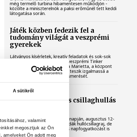
még termelő turbina hibamentesen működjön -
közölte a miniszterelnök a paksi erőműnél tett keddi
látogatása során.
Játék közben fedezik fel a
tudomány világát a veszprémi
gyerekek
Látványos kísérletek, kreatív feladatok és sok-sok
élmény várja a gyerekeket a veszprémi Tinker
Labsben. Videónkban Balassa Marietta, a központ
vezetője mutatja be, hogyan teszik izgalmassá a
természettudományok megismerését.
A sütikről
Augusztus 12-én
napfogyatkozás és csillaghullás
is vár ránk
Az év legsűrűbb csillagászati napján, augusztus 12-
tosításához, valamint
én éjjel tetőzik majd a Perseidák hullócsillagraj, de
einkkel megosztjuk az Ön
ugyanezen a napon részleges napfogyatkozást is
meg lehet majd figyelni.
l, amelyeket Ön adott meg