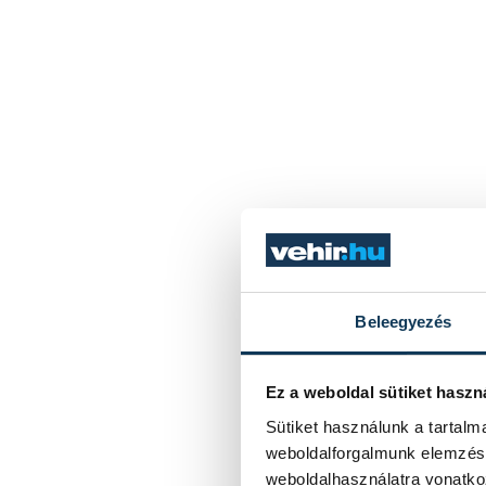
Beleegyezés
Ez a weboldal sütiket haszn
Sütiket használunk a tartal
weboldalforgalmunk elemzésé
weboldalhasználatra vonatko