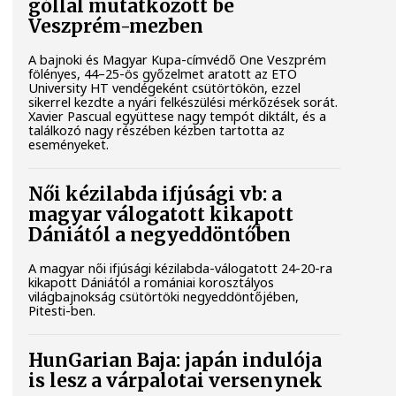
góllal mutatkozott be
Veszprém-mezben
A bajnoki és Magyar Kupa-címvédő One Veszprém
fölényes, 44–25-ös győzelmet aratott az ETO
University HT vendégeként csütörtökön, ezzel
sikerrel kezdte a nyári felkészülési mérkőzések sorát.
Xavier Pascual együttese nagy tempót diktált, és a
találkozó nagy részében kézben tartotta az
eseményeket.
Női kézilabda ifjúsági vb: a
magyar válogatott kikapott
Dániától a negyeddöntőben
A magyar női ifjúsági kézilabda-válogatott 24-20-ra
kikapott Dániától a romániai korosztályos
világbajnokság csütörtöki negyeddöntőjében,
Pitesti-ben.
HunGarian Baja: japán indulója
is lesz a várpalotai versenynek