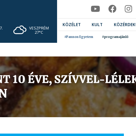
KÖZÉLET
KULT
KÖZÉRDEK
VESZPRÉM
7.
27°C
#Pannon Egyetem
#programajánló