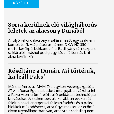
KÖZÉLET
Sorra kerülnek elő világháborús
leletek az alacsony Dunából
A folyó rekordalacsony vízállása miatt egy csaknem
komplett, II. világháborús német DKW NZ 350-1
motorkerékpárbukkant elő a Batthyány téri rakpart
sziklái alól, máshol pedig egy közel féltonnás brit
akna került elő.
Késéltánc a Dunán: Mi történik,
ha leáll Paks?
Mártha Imre, az MVM Zrt. egykori vezérigazgatója
ATV-n Rónai Egonnak adott interjújában vázolta fel
a Paksi Atomerőmű előtt álló példátlan technológiai
kihívásokat. A szakember, aki korábban éveken át
felelt a hazai energetikai fejlesztésekért és a paksi
blokkok működéséért, arra figyelmeztet: az erőmű
olyan üzemállapotban van, amelyre eredetileg nem