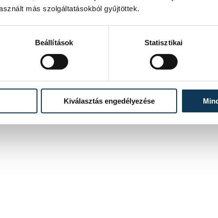
sznált más szolgáltatásokból gyűjtöttek.
Beállítások
Statisztikai
Kiválasztás engedélyezése
Min