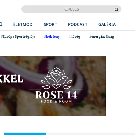
Ű
ÉLETMÓD
SPORT
PODCAST
GALÉRIA
#Európa Sportrégiója
#kék fény
#hőség
#energiaválság