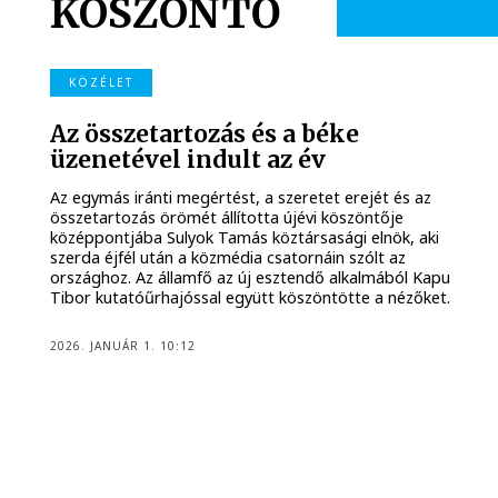
KÖSZÖNTŐ
KÖZÉLET
Az összetartozás és a béke
üzenetével indult az év
Az egymás iránti megértést, a szeretet erejét és az
összetartozás örömét állította újévi köszöntője
középpontjába Sulyok Tamás köztársasági elnök, aki
szerda éjfél után a közmédia csatornáin szólt az
országhoz. Az államfő az új esztendő alkalmából Kapu
Tibor kutatóűrhajóssal együtt köszöntötte a nézőket.
2026. JANUÁR 1. 10:12