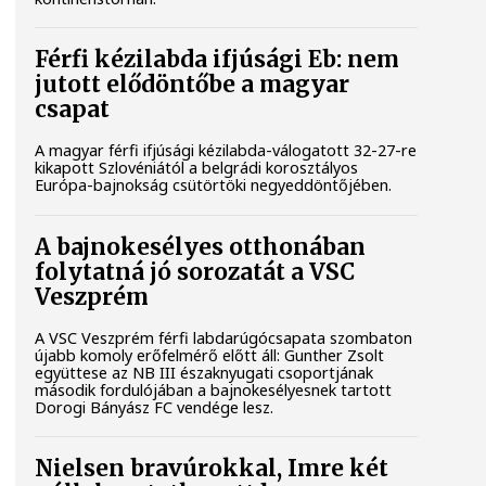
Férfi kézilabda ifjúsági Eb: nem
jutott elődöntőbe a magyar
csapat
A magyar férfi ifjúsági kézilabda-válogatott 32-27-re
kikapott Szlovéniától a belgrádi korosztályos
Európa-bajnokság csütörtöki negyeddöntőjében.
A bajnokesélyes otthonában
folytatná jó sorozatát a VSC
Veszprém
A VSC Veszprém férfi labdarúgócsapata szombaton
újabb komoly erőfelmérő előtt áll: Gunther Zsolt
együttese az NB III északnyugati csoportjának
második fordulójában a bajnokesélyesnek tartott
Dorogi Bányász FC vendége lesz.
Nielsen bravúrokkal, Imre két