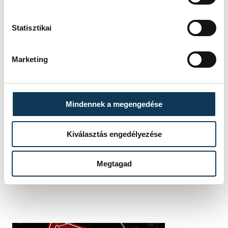
Kapu Tibor
újév
Statisztikai
köztársasági elnök
köszöntő
Marketing
Mindennek a megengedése
SZERZŐ
vehir.hu
Kiválasztás engedélyezése
Megtagad