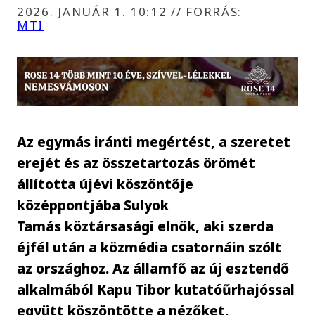
2026. JANUÁR 1. 10:12
//
FORRÁS:
MTI
Az egymás iránti megértést, a szeretet
erejét és az összetartozás örömét
állította újévi köszöntője
középpontjába Sulyok
Tamás köztársasági elnök, aki szerda
éjfél után a közmédia csatornáin szólt
az országhoz. Az államfő az új esztendő
alkalmából Kapu Tibor kutatóűrhajóssal
együtt köszöntötte a nézőket.