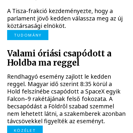
A Tisza-frakció kezdeményezte, hogy a
parlament jövő kedden válassza meg az új
köztársasági elnököt.
TUDOMÁNY
Valami óriási csapódott a
Holdba ma reggel
Rendhagyó esemény zajlott le kedden
reggel. Magyar idő szerint 8:35 körül a
Hold felszínébe csapódott a SpaceX egyik
Falcon–9 rakétájának felső fokozata. A
becsapódást a Földről szabad szemmel
nem lehetett látni, a szakemberek azonban
távcsövekkel figyelték az eseményt.
KÖZÉLET