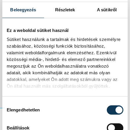
Zárásként úgy
Beleegyezés
Részletek
A sütikről
fogalmazott: egy
Ez a weboldal sütiket használ
embernek minden
Sütiket használunk a tartalmak és hirdetések személyre
nehéz, de együtt,
szabásához, közösségi funkciók biztosításához,
valamint weboldalforgalmunk elemzéséhez. Ezenkívül
közösségként
közösségi média-, hirdető- és elemező partnereinkkel
megosztjuk az Ön weboldalhasználatra vonatkozó
semmi sem
adatait, akik kombinálhatják az adatokat más olyan
adatokkal, amelyeket Ön adott meg számukra vagy az
lehetetlen.
Ön által használt más szolgáltatásokból gyűjtöttek.
Hozzájárulás kiválasztása
Elengedhetetlen
Beállítások
közélet
Sulyok Tamás
szilveszter