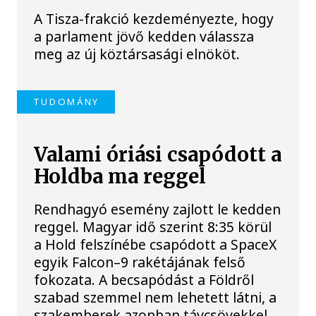
A Tisza-frakció kezdeményezte, hogy
a parlament jövő kedden válassza
meg az új köztársasági elnököt.
TUDOMÁNY
Valami óriási csapódott a
Holdba ma reggel
Rendhagyó esemény zajlott le kedden
reggel. Magyar idő szerint 8:35 körül
a Hold felszínébe csapódott a SpaceX
egyik Falcon–9 rakétájának felső
fokozata. A becsapódást a Földről
szabad szemmel nem lehetett látni, a
szakemberek azonban távcsövekkel