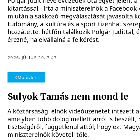
Polgár Judit neve évtizedek óta egyet jelent a
kitartással - írta a miniszterelnök a Facebook
miután a sakkozó megválasztását javasolta k
tudomány, a kultúra és a sport tizenhat szere
hozzátette: hétfőn találkozik Polgár Judittal,
érezné, ha elvállalná a felkérést.
2026. JÚLIUS 20. 7:47
KÖZÉLET
Sulyok Tamás nem mond le
A köztársasági elnök videóüzenetet intézett 
amelyben több dolog mellett arról is beszélt
tisztségéről, függetlenül attól, hogy ezt Magy
miniszterelnök követeli tőle.