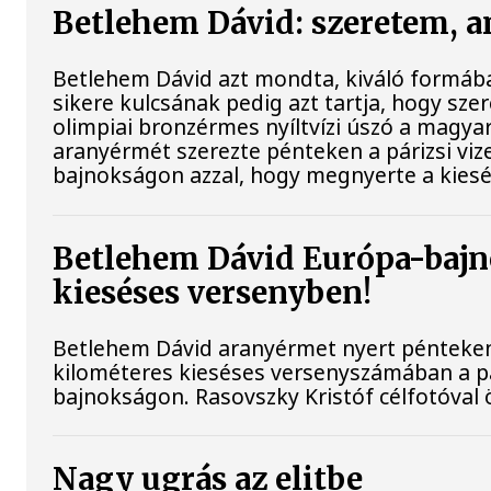
Betlehem Dávid: szeretem, a
Betlehem Dávid azt mondta, kiváló formába
sikere kulcsának pedig azt tartja, hogy szere
olimpiai bronzérmes nyíltvízi úszó a magya
aranyérmét szerezte pénteken a párizsi viz
bajnokságon azzal, hogy megnyerte a kiesé
Betlehem Dávid Európa-bajn
kieséses versenyben!
Betlehem Dávid aranyérmet nyert pénteken a
kilométeres kieséses versenyszámában a pá
bajnokságon. Rasovszky Kristóf célfotóval ö
Nagy ugrás az elitbe