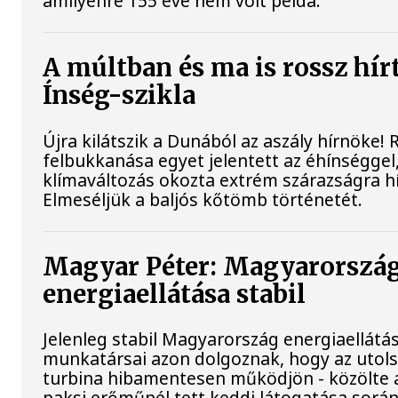
amilyenre 155 éve nem volt példa.
A múltban és ma is rossz hír
Ínség-szikla
Újra kilátszik a Dunából az aszály hírnöke!
felbukkanása egyet jelentett az éhínséggel
klímaváltozás okozta extrém szárazságra hív
Elmeséljük a baljós kőtömb történetét.
Magyar Péter: Magyarorszá
energiaellátása stabil
Jelenleg stabil Magyarország energiaellátá
munkatársai azon dolgoznak, hogy az utol
turbina hibamentesen működjön - közölte a
paksi erőműnél tett keddi látogatása során