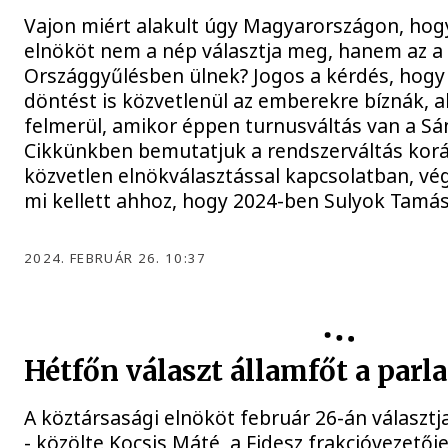
Vajon miért alakult úgy Magyarországon, hog
elnököt nem a nép választja meg, hanem az a 
Országgyűlésben ülnek? Jogos a kérdés, hogy 
döntést is közvetlenül az emberekre bíznák, a
felmerül, amikor éppen turnusváltás van a S
Cikkünkben bemutatjuk a rendszerváltás kor
közvetlen elnökválasztással kapcsolatban, vég
mi kellett ahhoz, hogy 2024-ben Sulyok Tamás 
2024. FEBRUÁR 26. 10:37
Hétfőn választ államfőt a par
A köztársasági elnököt február 26-án választ
- közölte Kocsis Máté, a Fidesz frakcióvezetőj