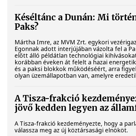
Késéltánc a Dunán: Mi történi
Paks?
Mártha Imre, az MVM Zrt. egykori vezériga
Egonnak adott interjújában vázolta fel a 
előtt álló példátlan technológiai kihívásoka
korábban éveken át felelt a hazai energetik
és a paksi blokkok működéséért, arra figy
olyan üzemállapotban van, amelyre eredeti
A Tisza-frakció kezdeménye
jövő kedden legyen az állam
A Tisza-frakció kezdeményezte, hogy a par
válassza meg az új köztársasági elnököt.