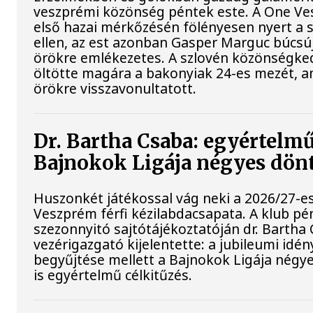
veszprémi közönség péntek este. A One Ve
első hazai mérkőzésén fölényesen nyert a s
ellen, az est azonban Gasper Marguc búcsú
örökre emlékezetes. A szlovén közönségked
öltötte magára a bakonyiak 24-es mezét, a
örökre visszavonultatott.
Dr. Bartha Csaba: egyértelmű
Bajnokok Ligája négyes dön
Huszonkét játékossal vág neki a 2026/27-e
Veszprém férfi kézilabdacsapata. A klub pé
szezonnyitó sajtótájékoztatóján dr. Bartha
vezérigazgató kijelentette: a jubileumi idé
begyűjtése mellett a Bajnokok Ligája négy
is egyértelmű célkitűzés.