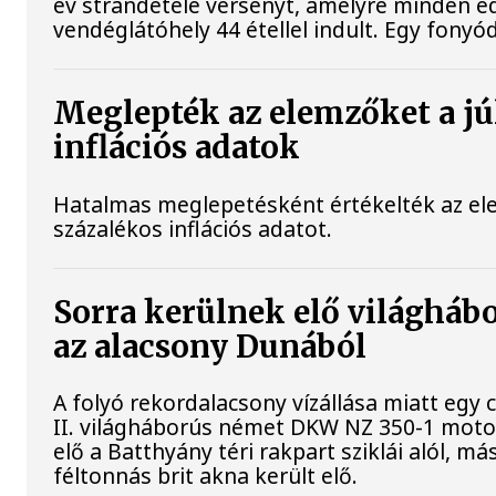
év strandétele versenyt, amelyre minden ed
vendéglátóhely 44 étellel indult. Egy fonyódi
Meglepték az elemzőket a jú
inflációs adatok
Hatalmas meglepetésként értékelték az elem
százalékos inflációs adatot.
Sorra kerülnek elő világhábo
az alacsony Dunából
A folyó rekordalacsony vízállása miatt egy
II. világháborús német DKW NZ 350-1 mot
elő a Batthyány téri rakpart sziklái alól, m
féltonnás brit akna került elő.