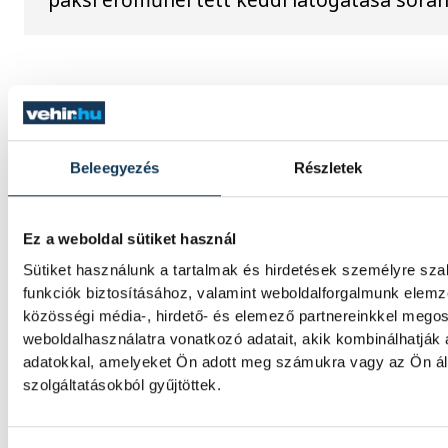
SPORT
Beleegyezés
Részletek
A Ferencváros egygólos vere
Ez a weboldal sütiket használ
szenvedett a Real Madridtól
Sütiket használunk a tartalmak és hirdetések személyre sz
funkciók biztosításához, valamint weboldalforgalmunk elem
A Ferencvárosi TC labdarúgócsapata 2-1-re
közösségi média-, hirdető- és elemező partnereinkkel mego
szombaton a Real Madridtól barátságos m
weboldalhasználatra vonatkozó adatait, akik kombinálhatják
Groupama Arénában.
adatokkal, amelyeket Ön adott meg számukra vagy az Ön ál
szolgáltatásokból gyűjtöttek.
A korai piros lap megpecséte