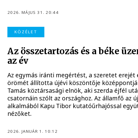
2026. MÁJUS 31. 20:44
KÖZÉLET
Az összetartozás és a béke üze
az év
Az egymás iránti megértést, a szeretet erejét
örömét állította újévi köszöntője középpontj
Tamás köztársasági elnök, aki szerda éjfél ut
csatornáin szólt az országhoz. Az államfő az ú
alkalmából Kapu Tibor kutatóűrhajóssal együ
nézőket.
2026. JANUÁR 1. 10:12