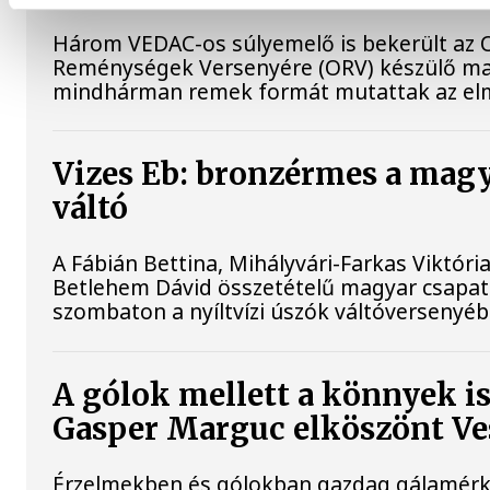
Három VEDAC-os súlyemelő is bekerült az O
Reménységek Versenyére (ORV) készülő ma
mindhárman remek formát mutattak az elm
Vizes Eb: bronzérmes a magy
váltó
A Fábián Bettina, Mihályvári-Farkas Viktória
Betlehem Dávid összetételű magyar csapat
szombaton a nyíltvízi úszók váltóversenyéb
A gólok mellett a könnyek i
Gasper Marguc elköszönt V
Érzelmekben és gólokban gazdag gálamérkő