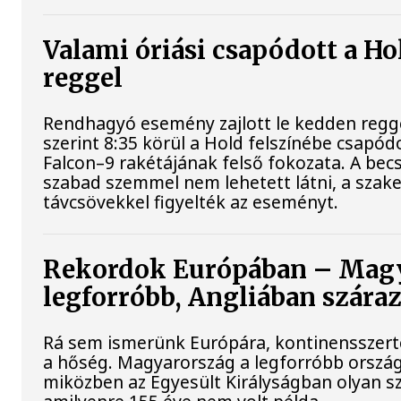
Valami óriási csapódott a H
reggel
Rendhagyó esemény zajlott le kedden regg
szerint 8:35 körül a Hold felszínébe csapód
Falcon–9 rakétájának felső fokozata. A bec
szabad szemmel nem lehetett látni, a sza
távcsövekkel figyelték az eseményt.
Rekordok Európában – Magy
legforróbb, Angliában szára
Rá sem ismerünk Európára, kontinensszert
a hőség. Magyarország a legforróbb ország
miközben az Egyesült Királyságban olyan sz