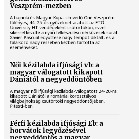
Veszprém-mezben
A bajnoki és Magyar Kupa-címvédő One Veszprém
fölényes, 44–25-ös győzelmet aratott az ETO
University HT vendégeként csütörtökön, ezzel
sikerrel kezdte a nyári felkészülési mérkőzések sorát.
Xavier Pascual együttese nagy tempót diktált, és a
találkozó nagy részében kézben tartotta az
eseményeket.
Női kézilabda ifjúsági vb: a
magyar válogatott kikapott
Dániától a negyeddöntőben
A magyar női ifjúsági kézilabda-válogatott 24-20-ra
kikapott Dániától a romániai korosztályos
világbajnokság csütörtöki negyeddöntőjében,
Pitesti-ben.
Férfi kézilabda ifjúsági Eb: a
horvátok legyőzésével
negyeddöntős a magyar