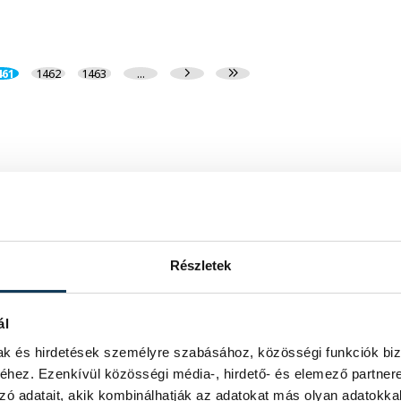
461
1462
1463
...
Részletek
ál
mak és hirdetések személyre szabásához, közösségi funkciók biz
hez. Ezenkívül közösségi média-, hirdető- és elemező partner
zó adatait, akik kombinálhatják az adatokat más olyan adatokka