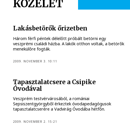
KÖZÉLET
Lakásbetörők őrizetben
Három férfi péntek délelőtt próbált betörni egy
veszprémi családi házba. A lakók otthon voltak, a betörők
menekülőre fogták.
2009. NOVEMBER 3. 10:11
Tapasztalatcsere a Csipike
Óvodával
Veszprém testvérvárosából, a romániai
Sepsiszentgyörgyből érkeztek óvodapedagógusok
tapasztalatcserére a Vadvirág Óvodába hétfőn.
2009. NOVEMBER 2. 15:21