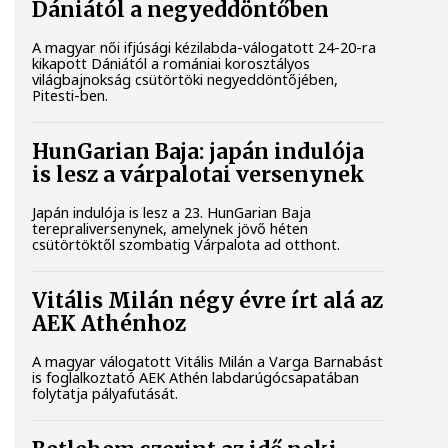
Dániától a negyeddöntőben
A magyar női ifjúsági kézilabda-válogatott 24-20-ra
kikapott Dániától a romániai korosztályos
világbajnokság csütörtöki negyeddöntőjében,
Pitesti-ben.
HunGarian Baja: japán indulója
is lesz a várpalotai versenynek
Japán indulója is lesz a 23. HunGarian Baja
terepraliversenynek, amelynek jövő héten
csütörtöktől szombatig Várpalota ad otthont.
Vitális Milán négy évre írt alá az
AEK Athénhoz
A magyar válogatott Vitális Milán a Varga Barnabást
is foglalkoztató AEK Athén labdarúgócsapatában
folytatja pályafutását.