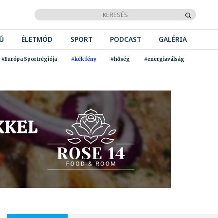
Ű
ÉLETMÓD
SPORT
PODCAST
GALÉRIA
#Európa Sportrégiója
#kék fény
#hőség
#energiaválság