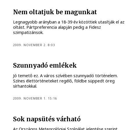
Nem oltatjuk be magunkat
Legnagyobb arányban a 18-39 év közöttiek utasítják el az
oltást. Pártpreferencia alapján pedig a Fidesz
szimpatizánsok.
2009. NOVEMBER 2. 8:03
Szunnyadó emlékek
Jó temető ez. A város szívében szunnyadó történelem.
Színes élettörténeteket regélő, földbe süppedt öreg
sírhantokkal.
2009. NOVEMBER 1. 15:16
Sok napsütés várható
Az Országos Meteorológiai Szolgálat jelentése szerint