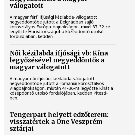
válogatott
A magyar férfi ifjúsági kézilabda-válogatott
negyeddöntőbe jutott a Belgrádban zajló
korosztályos Európa-bajnokságon, mivel 37-32-re
legyőzte Horvátországot a középdöntő utolsó
fordulójában, kedden.
Női kézilabda ifjúsági vb: Kína
legyőzésével negyeddöntős a
magyar válogatott
A magyar női ifjúsági kézilabda-válogatott
negyeddöntőbe jutott a romániai korosztályos
világbajnokságon, miután 41-36-ra legyőzte Kínát a
középdöntő utolsó fordulójában, kedden Pitesti-
ben.
Tengerpart helyett edzőterem:
visszatértek a One Veszprém
sztárjai