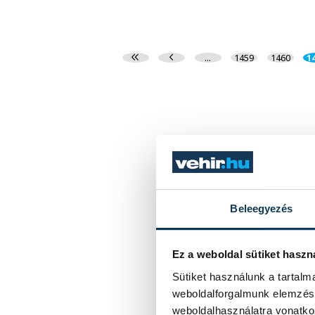
...
1459
1460
1
Beleegyezés
Ez a weboldal sütiket haszn
Sütiket használunk a tartal
weboldalforgalmunk elemzésé
weboldalhasználatra vonatko