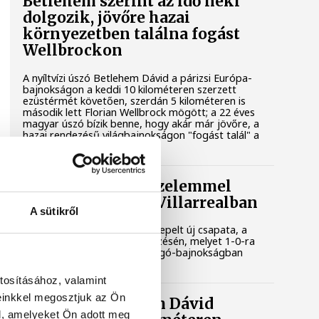
Betlehem szerint az idő neki
dolgozik, jövőre hazai
környezetben találna fogást
Wellbrockon
A nyíltvízi úszó Betlehem Dávid a párizsi Európa-
bajnokságon a keddi 10 kilométeren szerzett
ezüstérmét követően, szerdán 5 kilométeren is
második lett Florian Wellbrock mögött; a 22 éves
magyar úszó bízik benne, hogy akár már jövőre, a
hazai rendezésű világbajnokságon "fogást talál" a
németek olimpiai bajnokán.
Gulácsi Péter győzelemmel
mutatkozott be a Villarrealban
A sütikről
Gulácsi Péter kezdőként szerepelt új csapata, a
Villarreal szerdai edzőmérkőzésén, melyet 1-0-ra
nyert meg a spanyol labdarúgó-bajnokságban
szereplő együttes.
tosításához, valamint
einkkel megosztjuk az Ön
Vizes Eb: Betlehem Dávid
l, amelyeket Ön adott meg