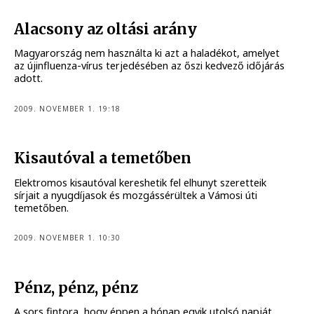
Alacsony az oltási arány
Magyarország nem használta ki azt a haladékot, amelyet
az újinfluenza-vírus terjedésében az őszi kedvező időjárás
adott.
2009. NOVEMBER 1. 19:18
Kisautóval a temetőben
Elektromos kisautóval kereshetik fel elhunyt szeretteik
sírjait a nyugdíjasok és mozgássérültek a Vámosi úti
temetőben.
2009. NOVEMBER 1. 10:30
Pénz, pénz, pénz
A sors fintora, hogy éppen a hónap egyik utolsó napját