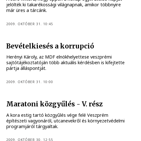
jelölték ki takarékossági világnapnak, amikor többnyire
már üres a tárcánk.
2009. OKTÓBER 31. 10:45
Bevételkiesés a korrupció
Herényi Károly, az MDF elnökhelyettese veszprémi
sajtótájékoztatóján több aktuális kérdésben is kifejtette
pártja álláspontját.
2009. OKTÓBER 31. 10:00
Maratoni közgyűlés - V. rész
A kora estig tartó közgyűlés vége felé Veszprém
építészeti vagyonáról, utcanevekről és környezetvédelmi
programjáról tárgyaltak.
2009. OKTÓBER 30. 12:55