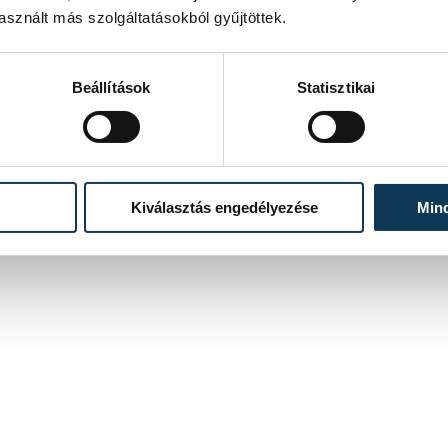
sznált más szolgáltatásokból gyűjtöttek.
Beállítások
Statisztikai
Kiválasztás engedélyezése
Min