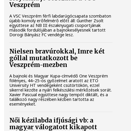
Veszprém
A VSC Veszprém férfi labdarúgócsapata szombaton
újabb komoly erőfelmérő előtt áll: Gunther Zsolt
együttese az NB III északnyugati csoportjának
második fordulójában a bajnokesélyesnek tartott
Dorogi Bányász FC vendége lesz.
Nielsen bravúrokkal, Imre két
góllal mutatkozott be
Veszprém-mezben
A bajnoki és Magyar Kupa-címvédő One Veszprém
fölényes, 44–25-ös győzelmet aratott az ETO
University HT vendégeként csütörtökön, ezzel
sikerrel kezdte a nyári felkészülési mérkőzések sorát.
Xavier Pascual együttese nagy tempót diktált, és a
találkozó nagy részében kézben tartotta az
eseményeket.
Női kézilabda ifjúsági vb: a
magyar válogatott kikapott