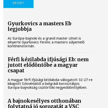
SPORT
Gyurkovics a masters Eb
legjobbja
Az Európa-bajnoki és a grand master címet is
elnyerte Gyurkovics Ferenc a masters súlyemelő
kontinenstornán.
Férfi kézilabda ifjúsági Eb: nem
jutott elődöntőbe a magyar
csapat
A magyar férfi ifjúsági kézilabda-válogatott 32-27-re
kikapott Szlovéniától a belgrádi korosztályos
Európa-bajnokság csütörtöki negyeddöntőjében.
A bajnokesélyes otthonában
folytatná jó sorozatát a VSC