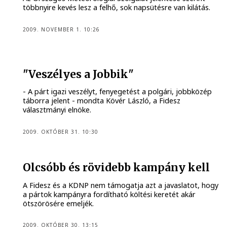
többnyire kevés lesz a felhő, sok napsütésre van kilátás.
2009. NOVEMBER 1. 10:26
"Veszélyes a Jobbik"
- A párt igazi veszélyt, fenyegetést a polgári, jobbközép
táborra jelent - mondta Kövér László, a Fidesz
választmányi elnöke.
2009. OKTÓBER 31. 10:30
Olcsóbb és rövidebb kampány kell
A Fidesz és a KDNP nem támogatja azt a javaslatot, hogy
a pártok kampányra fordítható költési keretét akár
ötszörösére emeljék.
2009. OKTÓBER 30. 13:15