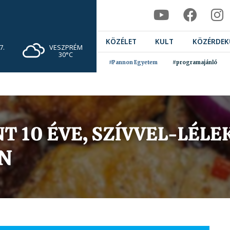
KÖZÉLET
KULT
KÖZÉRDEK
VESZPRÉM
7.
30°C
#Pannon Egyetem
#programajánló