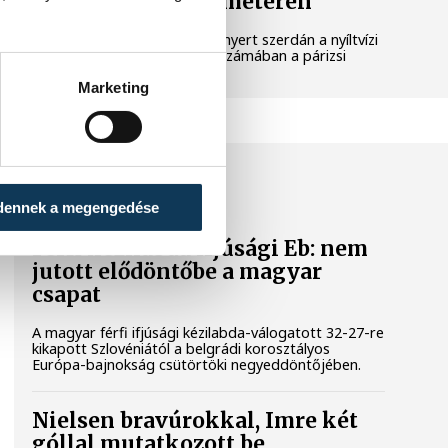
ezüstérmes 5 kilométeren
Betlehem Dávid ezüstérmet nyert szerdán a nyíltvízi
úszók 5 kilométeres versenyszámában a párizsi
Európa-bajnokságon.
Marketing
KÉZILABDA
dennek a megengedése
Férfi kézilabda ifjúsági Eb: nem
jutott elődöntőbe a magyar
csapat
A magyar férfi ifjúsági kézilabda-válogatott 32-27-re
kikapott Szlovéniától a belgrádi korosztályos
Európa-bajnokság csütörtöki negyeddöntőjében.
Nielsen bravúrokkal, Imre két
góllal mutatkozott be