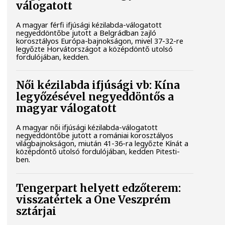
válogatott
A magyar férfi ifjúsági kézilabda-válogatott
negyeddöntőbe jutott a Belgrádban zajló
korosztályos Európa-bajnokságon, mivel 37-32-re
legyőzte Horvátországot a középdöntő utolsó
fordulójában, kedden.
Női kézilabda ifjúsági vb: Kína
legyőzésével negyeddöntős a
magyar válogatott
A magyar női ifjúsági kézilabda-válogatott
negyeddöntőbe jutott a romániai korosztályos
világbajnokságon, miután 41-36-ra legyőzte Kínát a
középdöntő utolsó fordulójában, kedden Pitesti-
ben.
Tengerpart helyett edzőterem:
visszatértek a One Veszprém
sztárjai