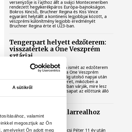
versenyzője is rajthoz állt a svájci Monteceneriben
rendezett hegyikerékpáros Európa-bajnokságon.
Bokros Kincső, Bruchner Regina és Kiss Vince
egyaránt helytállt a kontinens legjobbjai között, a
veszprémi különítmény legjobb eredményét
Bruchner Regina érte el U23-ban.
Tengerpart helyett edzőterem:
visszatértek a One Veszprém
sztárjai
A tengerparti pihenést lassan ismét az edzőterem
és a kézilabdapálya váltja fel a One Veszprém
játékosainál. A nyári szabadság utolsó napjai után
már újra együtt dolgozik a keret, miközben a
szurkolók is egyre izgatottabban várják, mire lesz
A sütikről
képes az alaposan átalakult csapat az előttünk álló
idényben.
Gulácsi Péter a Villarrealhoz
tosításához, valamint
igazolt
einkkel megosztjuk az Ön
Az 58-szoros válogatott Gulácsi Péter 11 év után
l, amelyeket Ön adott meg