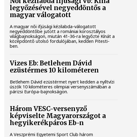
Női kézilabda ifjúsági vb: Kína
legyőzésével negyeddöntős a
magyar válogatott
A magyar női ifjúsági kézilabda-válogatott
negyeddöntőbe jutott a romániai korosztályos
világbajnokságon, miután 41-36-ra legyőzte Kínát a
középdöntő utolsó fordulójában, kedden Pitesti-
ben.
Vizes Eb: Betlehem Dávid
ezüstérmes 10 kilométeren
Betlehem Dávid ezüstérmet nyert kedden a nyíltvízi
úszók 10 kilométeres olimpiai versenyszámában a
párizsi Európa-bajnokságon.
Három VESC-versenyző
képviselte Magyarországot a
hegyikerékpáros Eb-n
A Veszprémi Egyetemi Sport Club három