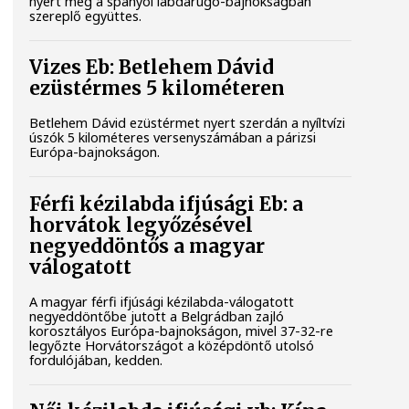
nyert meg a spanyol labdarúgó-bajnokságban
szereplő együttes.
Vizes Eb: Betlehem Dávid
ezüstérmes 5 kilométeren
Betlehem Dávid ezüstérmet nyert szerdán a nyíltvízi
úszók 5 kilométeres versenyszámában a párizsi
Európa-bajnokságon.
Férfi kézilabda ifjúsági Eb: a
horvátok legyőzésével
negyeddöntős a magyar
válogatott
A magyar férfi ifjúsági kézilabda-válogatott
negyeddöntőbe jutott a Belgrádban zajló
korosztályos Európa-bajnokságon, mivel 37-32-re
legyőzte Horvátországot a középdöntő utolsó
fordulójában, kedden.