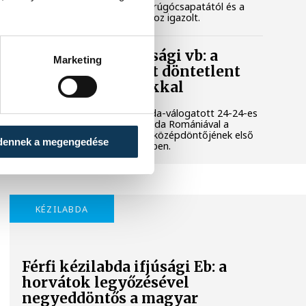
távozott az RB Leipzig labdarúgócsapatától és a
spanyol élvonalbeli Villarrealhoz igazolt.
Női kézilabda ifjúsági vb: a
Marketing
magyar válogatott döntetlent
játszott a románokkal
A magyar női ifjúsági kézilabda-válogatott 24-24-es
döntetlent játszott a házigazda Romániával a
korosztályos világbajnokság középdöntőjének első
dennek a megengedése
fordulójában, hétfőn Pitesti-ben.
KÉZILABDA
Férfi kézilabda ifjúsági Eb: a
horvátok legyőzésével
negyeddöntős a magyar