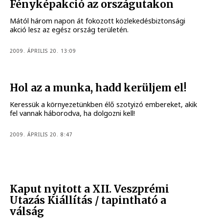
Fényképakció az országutakon
Mától három napon át fokozott közlekedésbiztonsági
akció lesz az egész ország területén.
2009. ÁPRILIS 20. 13:09
Hol az a munka, hadd kerüljem el!
Keressük a környezetünkben élő szotyizó embereket, akik
fel vannak háborodva, ha dolgozni kell!
2009. ÁPRILIS 20. 8:47
Kaput nyitott a XII. Veszprémi
Utazás Kiállítás / tapintható a
válság