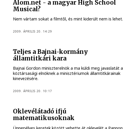
Álom.net - a magyar High School
Musical?
Nem vártam sokat a filmtől, és mint kiderült nem is lehet.
2009. ÁPRILIS 20. 14:29
Teljes a Bajnai-kormány
államtitkári kara
Bajnai Gordon miniszterelnök a ma küldi meg javaslatát a
köztársasági elnöknek a minisztériumok államtitkárainak
kinevezésére.
2009. ÁPRILIS 20. 10:17
Oklevélátadó ifjú
matematikusoknak
Ünnepélyes keretek között vehette át oklevelét a Pannon