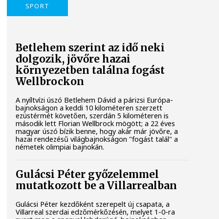
SPORT
Betlehem szerint az idő neki
dolgozik, jövőre hazai
környezetben találna fogást
Wellbrockon
A nyíltvízi úszó Betlehem Dávid a párizsi Európa-
bajnokságon a keddi 10 kilométeren szerzett
ezüstérmét követően, szerdán 5 kilométeren is
második lett Florian Wellbrock mögött; a 22 éves
magyar úszó bízik benne, hogy akár már jövőre, a
hazai rendezésű világbajnokságon "fogást talál" a
németek olimpiai bajnokán.
Gulácsi Péter győzelemmel
mutatkozott be a Villarrealban
Gulácsi Péter kezdőként szerepelt új csapata, a
Villarreal szerdai edzőmérkőzésén, melyet 1-0-ra