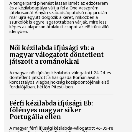
A tengerparti pihenést lassan ismét az edzőterem
és a kézilabdapálya váltja fel a One Veszprém
játékosainál. A nyári szabadság utolsó napjai után
már újra együtt dolgozik a keret, miközben a
szurkolók is egyre izgatottabban várják, mire lesz
képes az alaposan átalakult csapat az előttünk álló
idényben.
Női kézilabda ifjúsági vb: a
magyar válogatott döntetlent
játszott a románokkal
A magyar női ifjúsági kézilabda-válogatott 24-24-es
döntetlent játszott a házigazda Romániával a
korosztályos világbajnokság középdöntőjének első
fordulójában, hétfőn Pitesti-ben.
Férfi kézilabda ifjúsági Eb:
fölényes magyar siker
Portugália ellen
A magyar férfi ifjúsági kézilabda-válogatott 45-35-re