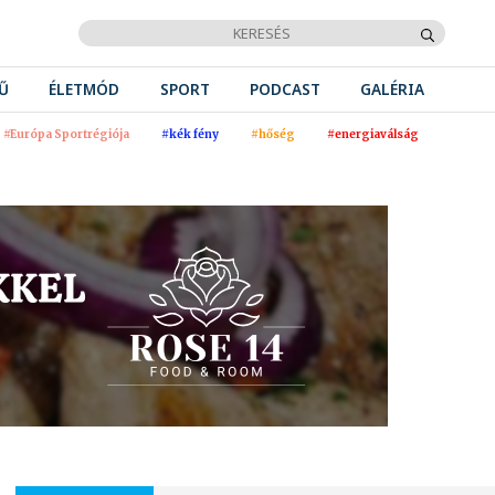
Ű
ÉLETMÓD
SPORT
PODCAST
GALÉRIA
#Európa Sportrégiója
#kék fény
#hőség
#energiaválság