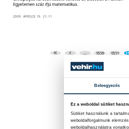
Egyetemen száz ifjú matematikus.
2009. ÁPRILIS 19. 21:11
...
1510
1511
1
Beleegyezés
Ez a weboldal sütiket haszn
Sütiket használunk a tartal
weboldalforgalmunk elemzésé
weboldalhasználatra vonatko