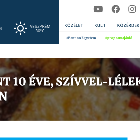
KÖZÉLET
KULT
KÖZÉRDEK
VESZPRÉM
6.
30°C
#Pannon Egyetem
#programajánló