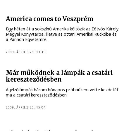
America comes to Veszprém
Egy héten át a sokszínű Amerika költözik az Eötvös Károly
Megyei Könyvtárba, illetve az ottani Amerikai Kuckóba és
a Pannon Egyetemre.
2009. ÁPRILIS 21. 13:15
Már működnek a lámpák a csatári
kereszteződésben
A jelzőlámpák három hónapos próbaüzem vette kezdetét
ma a csatári kereszteződésben.
2009. ÁPRILIS 20. 15:04