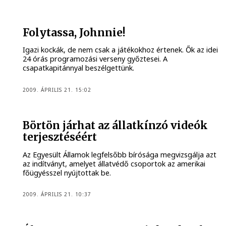
Folytassa, Johnnie!
Igazi kockák, de nem csak a játékokhoz értenek. Ők az idei
24 órás programozási verseny győztesei. A
csapatkapitánnyal beszélgettünk.
2009. ÁPRILIS 21. 15:02
Börtön járhat az állatkínzó videók
terjesztéséért
Az Egyesült Államok legfelsőbb bírósága megvizsgálja azt
az indítványt, amelyet állatvédő csoportok az amerikai
főügyésszel nyújtottak be.
2009. ÁPRILIS 21. 10:37