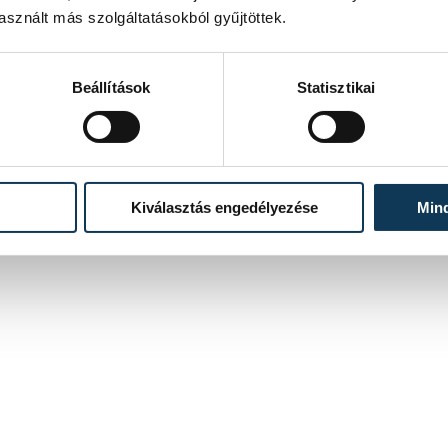
sznált más szolgáltatásokból gyűjtöttek.
Beállítások
Statisztikai
Kiválasztás engedélyezése
Min