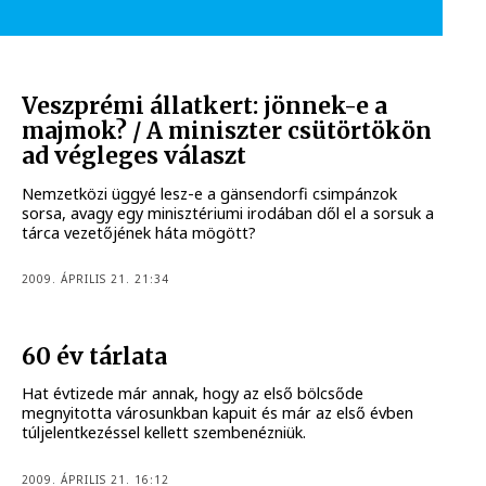
Veszprémi állatkert: jönnek-e a
majmok? / A miniszter csütörtökön
ad végleges választ
Nemzetközi üggyé lesz-e a gänsendorfi csimpánzok
sorsa, avagy egy minisztériumi irodában dől el a sorsuk a
tárca vezetőjének háta mögött?
2009. ÁPRILIS 21. 21:34
60 év tárlata
Hat évtizede már annak, hogy az első bölcsőde
megnyitotta városunkban kapuit és már az első évben
túljelentkezéssel kellett szembenézniük.
2009. ÁPRILIS 21. 16:12