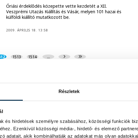
Óriási érdeklődés közepette vette kezdetét a XII.
Veszprémi Utazás Kiállítás és Vásár, melyen 101 hazai és
külföldi kiállító mutatkozott be.
2009. ÁPRILIS 18. 13:58
512
1513
1514
...
Részletek
ál
mak és hirdetések személyre szabásához, közösségi funkciók biz
hez. Ezenkívül közösségi média-, hirdető- és elemező partner
zó adatait, akik kombinálhatják az adatokat más olyan adatokka