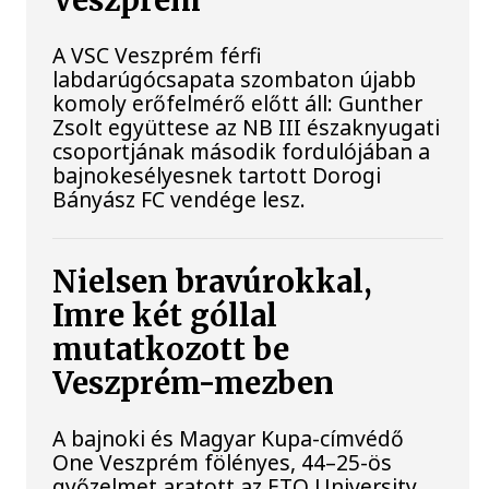
Veszprém
A VSC Veszprém férfi
labdarúgócsapata szombaton újabb
komoly erőfelmérő előtt áll: Gunther
Zsolt együttese az NB III északnyugati
csoportjának második fordulójában a
bajnokesélyesnek tartott Dorogi
Bányász FC vendége lesz.
Nielsen bravúrokkal,
Imre két góllal
mutatkozott be
Veszprém-mezben
A bajnoki és Magyar Kupa-címvédő
One Veszprém fölényes, 44–25-ös
győzelmet aratott az ETO University