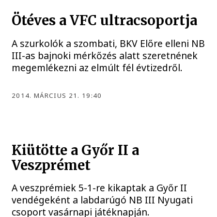
Ötéves a VFC ultracsoportja
A szurkolók a szombati, BKV Előre elleni NB
III-as bajnoki mérkőzés alatt szeretnének
megemlékezni az elmúlt fél évtizedről.
2014. MÁRCIUS 21. 19:40
Kiütötte a Győr II a
Veszprémet
A veszprémiek 5-1-re kikaptak a Győr II
vendégeként a labdarúgó NB III Nyugati
csoport vasárnapi játéknapján.