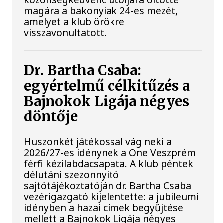
magára a bakonyiak 24-es mezét,
amelyet a klub örökre
visszavonultatott.
Dr. Bartha Csaba:
egyértelmű célkitűzés a
Bajnokok Ligája négyes
döntője
Huszonkét játékossal vág neki a
2026/27-es idénynek a One Veszprém
férfi kézilabdacsapata. A klub péntek
délutáni szezonnyitó
sajtótájékoztatóján dr. Bartha Csaba
vezérigazgató kijelentette: a jubileumi
idényben a hazai címek begyűjtése
mellett a Bajnokok Ligája négyes