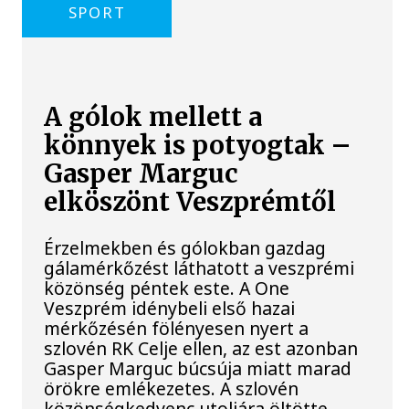
SPORT
A gólok mellett a
könnyek is potyogtak –
Gasper Marguc
elköszönt Veszprémtől
Érzelmekben és gólokban gazdag
gálamérkőzést láthatott a veszprémi
közönség péntek este. A One
Veszprém idénybeli első hazai
mérkőzésén fölényesen nyert a
szlovén RK Celje ellen, az est azonban
Gasper Marguc búcsúja miatt marad
örökre emlékezetes. A szlovén
közönségkedvenc utoljára öltötte