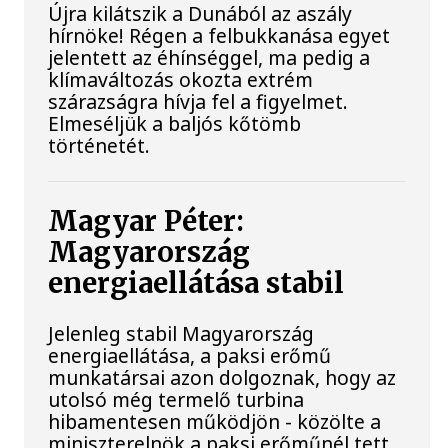
Újra kilátszik a Dunából az aszály
hírnöke! Régen a felbukkanása egyet
jelentett az éhínséggel, ma pedig a
klímaváltozás okozta extrém
szárazságra hívja fel a figyelmet.
Elmeséljük a baljós kőtömb
történetét.
Magyar Péter:
Magyarország
energiaellátása stabil
Jelenleg stabil Magyarország
energiaellátása, a paksi erőmű
munkatársai azon dolgoznak, hogy az
utolsó még termelő turbina
hibamentesen működjön - közölte a
miniszterelnök a paksi erőműnél tett