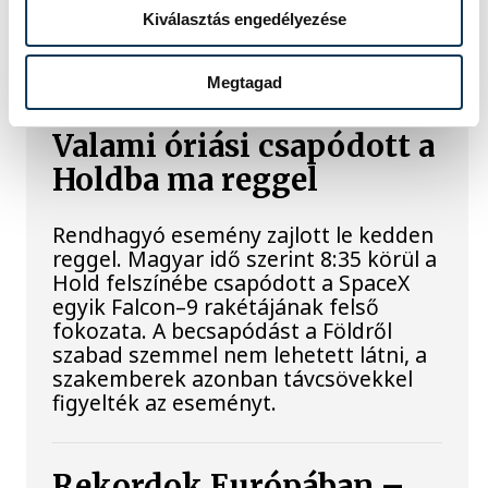
A Tisza-frakció kezdeményezte, hogy a
Kiválasztás engedélyezése
parlament jövő kedden válassza meg
az új köztársasági elnököt.
Megtagad
Valami óriási csapódott a
Holdba ma reggel
Rendhagyó esemény zajlott le kedden
reggel. Magyar idő szerint 8:35 körül a
Hold felszínébe csapódott a SpaceX
egyik Falcon–9 rakétájának felső
fokozata. A becsapódást a Földről
szabad szemmel nem lehetett látni, a
szakemberek azonban távcsövekkel
figyelték az eseményt.
Rekordok Európában –