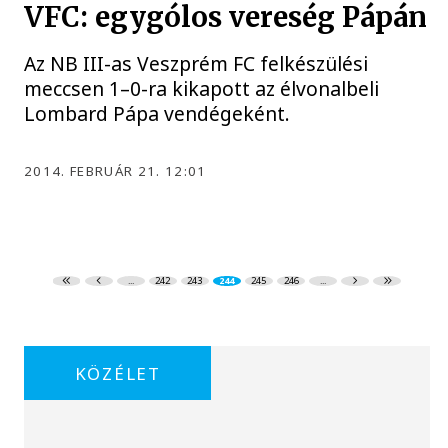
VFC: egygólos vereség Pápán
Az NB III-as Veszprém FC felkészülési
meccsen 1–0-ra kikapott az élvonalbeli
Lombard Pápa vendégeként.
2014. FEBRUÁR 21. 12:01
...
242
243
244
245
246
...
KÖZÉLET