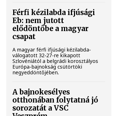
Férfi kézilabda ifjúsági
Eb: nem jutott
elődöntőbe a magyar
csapat
A magyar férfi ifjúsági kézilabda-
válogatott 32-27-re kikapott
Szlovéniától a belgrádi korosztályos
Európa-bajnokság csütörtöki
negyeddöntőjében.
A bajnokesélyes
otthonában folytatná jó
sorozatát a VSC