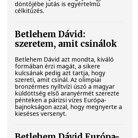
döntőjébe jutás is egyértelmű
célkitűzés.
Betlehem Dávid:
szeretem, amit csinálok
Betlehem Dávid azt mondta, kiváló
formában érzi magát, a sikere
kulcsának pedig azt tartja, hogy
szereti, amit csinál. Az olimpiai
bronzérmes nyíltvízi úszó a magyar
küldöttség első aranyérmét szerezte
pénteken a párizsi vizes Európa-
bajnokságon azzal, hogy megnyerte a
kieséses versenyt.
Betlehem Dávid Európa-