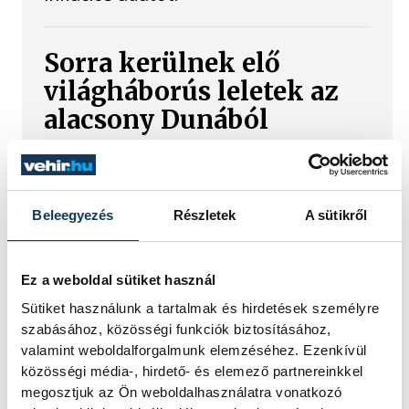
Sorra kerülnek elő
világháborús leletek az
alacsony Dunából
A folyó rekordalacsony vízállása miatt
egy csaknem komplett, II.
világháborús német DKW NZ 350-1
Beleegyezés
Részletek
A sütikről
motorkerékpárbukkant elő a
Batthyány téri rakpart sziklái alól,
máshol pedig egy közel féltonnás brit
Ez a weboldal sütiket használ
akna került elő.
Sütiket használunk a tartalmak és hirdetések személyre
szabásához, közösségi funkciók biztosításához,
Késéltánc a Dunán: Mi
valamint weboldalforgalmunk elemzéséhez. Ezenkívül
közösségi média-, hirdető- és elemező partnereinkkel
történik, ha leáll Paks?
megosztjuk az Ön weboldalhasználatra vonatkozó