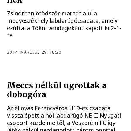
Zsinórban ötödször maradt alul a
megyeszékhely labdarúgócsapata, amely
ezúttal a Tököl vendégeként kapott ki 2-1-
re.
2014. MÁRCIUS 29. 18:20
Meccs nélkül ugrottak a
dobogóra
Az éllovas Ferencváros U19-es csapata
visszalépett a női labdarúgó NB II Nyugati
csoport küzdelmeitől, a Veszprém FC így
játék nélkül gazdagodott három ponttal.