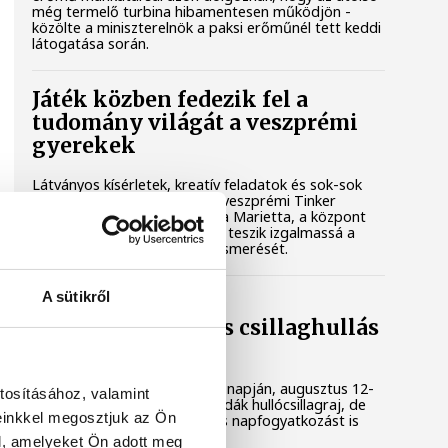
még termelő turbina hibamentesen működjön -
közölte a miniszterelnök a paksi erőműnél tett keddi
látogatása során.
Játék közben fedezik fel a
tudomány világát a veszprémi
gyerekek
Látványos kísérletek, kreatív feladatok és sok-sok
élmény várja a gyerekeket a veszprémi Tinker
Labsben. Videónkban Balassa Marietta, a központ
vezetője mutatja be, hogyan teszik izgalmassá a
természettudományok megismerését.
A sütikről
Augusztus 12-én
napfogyatkozás és csillaghullás
is vár ránk
Az év legsűrűbb csillagászati napján, augusztus 12-
tosításához, valamint
én éjjel tetőzik majd a Perseidák hullócsillagraj, de
einkkel megosztjuk az Ön
ugyanezen a napon részleges napfogyatkozást is
meg lehet majd figyelni.
l, amelyeket Ön adott meg