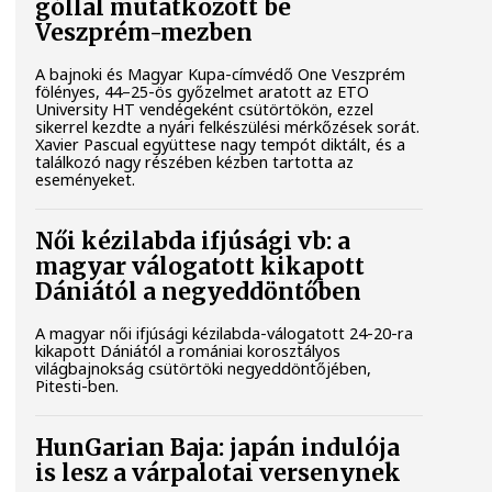
góllal mutatkozott be
Veszprém-mezben
A bajnoki és Magyar Kupa-címvédő One Veszprém
fölényes, 44–25-ös győzelmet aratott az ETO
University HT vendégeként csütörtökön, ezzel
sikerrel kezdte a nyári felkészülési mérkőzések sorát.
Xavier Pascual együttese nagy tempót diktált, és a
találkozó nagy részében kézben tartotta az
eseményeket.
Női kézilabda ifjúsági vb: a
magyar válogatott kikapott
Dániától a negyeddöntőben
A magyar női ifjúsági kézilabda-válogatott 24-20-ra
kikapott Dániától a romániai korosztályos
világbajnokság csütörtöki negyeddöntőjében,
Pitesti-ben.
HunGarian Baja: japán indulója
is lesz a várpalotai versenynek