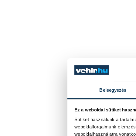
Beleegyezés
Ez a weboldal sütiket haszn
Sütiket használunk a tartal
weboldalforgalmunk elemzésé
weboldalhasználatra vonatko