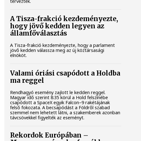
tervezték.
A Tisza-frakció kezdeményezte,
hogy jövő kedden legyen az
államfőválasztás
A Tisza-frakció kezdeményezte, hogy a parlament
jövő kedden válassza meg az új köztársasági
elnököt.
Valami óriási csapódott a Holdba
ma reggel
Rendhagyó esemény zajlott le kedden reggel.
Magyar idő szerint 8:35 körül a Hold felszínébe
csapódott a SpaceX egyik Falcon–9 rakétájának
felső fokozata. A becsapódást a Földről szabad
szemmel nem lehetett látni, a szakemberek azonban
távcsövekkel figyelték az eseményt.
Rekordok Európában –