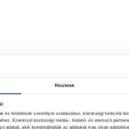
Részletek
ál
mak és hirdetések személyre szabásához, közösségi funkciók biz
hez. Ezenkívül közösségi média-, hirdető- és elemező partner
zó adatait, akik kombinálhatják az adatokat más olyan adatokka