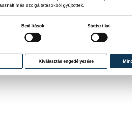
sznált más szolgáltatásokból gyűjtöttek.
Beállítások
Statisztikai
Kiválasztás engedélyezése
Min