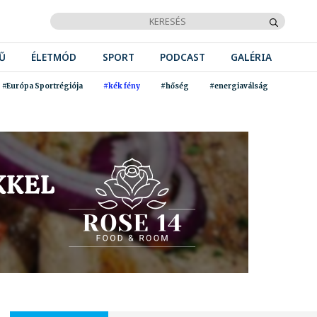
Ű
ÉLETMÓD
SPORT
PODCAST
GALÉRIA
#Európa Sportrégiója
#kék fény
#hőség
#energiaválság