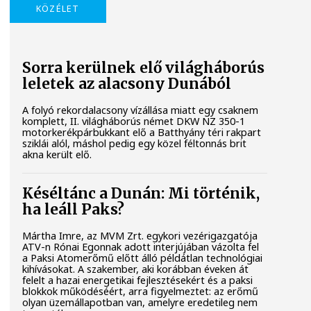
KÖZÉLET
Sorra kerülnek elő világháborús
leletek az alacsony Dunából
A folyó rekordalacsony vízállása miatt egy csaknem
komplett, II. világháborús német DKW NZ 350-1
motorkerékpárbukkant elő a Batthyány téri rakpart
sziklái alól, máshol pedig egy közel féltonnás brit
akna került elő.
Késéltánc a Dunán: Mi történik,
ha leáll Paks?
Mártha Imre, az MVM Zrt. egykori vezérigazgatója
ATV-n Rónai Egonnak adott interjújában vázolta fel
a Paksi Atomerőmű előtt álló példátlan technológiai
kihívásokat. A szakember, aki korábban éveken át
felelt a hazai energetikai fejlesztésekért és a paksi
blokkok működéséért, arra figyelmeztet: az erőmű
olyan üzemállapotban van, amelyre eredetileg nem