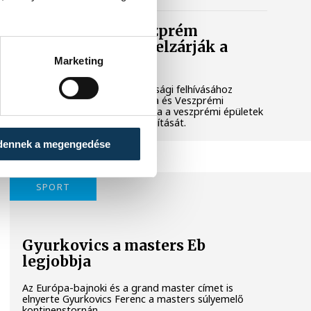
Lekapcsolják Veszprém
díszkivilágítását, elzárják a
szökőkutakat
Marketing
A kormány energiatakarékossági felhívásához
csatlakozva Veszprém városa és Veszprémi
Főegyházmegye is lekapcsolta a veszprémi épületek
és nevezetességek díszkivilágítását.
dennek a megengedése
SPORT
Gyurkovics a masters Eb
legjobbja
Az Európa-bajnoki és a grand master címet is
elnyerte Gyurkovics Ferenc a masters súlyemelő
kontinenstornán.