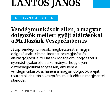
LANTOS JÁNOS
MI HAZÁNK MOZGALOM
Vendégmunkások ellen, a magyar
dolgozók mellett gyűjt aláírásokat
a Mi Hazánk Veszprémben is
„Stop vendégmunkások, megbecsülést a magyar
dolgozóknak!” címmel indított országjárást és
aláírásgyűjtést a Mi Hazánk Mozgalom, hogy ezzel is
nyomást gyakoroljon a kormányra, hogy olyan
gazdaságpolitikát folytasson, ami nem a
vendégmunkásokra, hanem a magyar dolgozókra épít.
Csütörtök délután a veszprémi multik előtt is megjelentek
standdal.
2025. SZEPTEMBER 26. 11:44