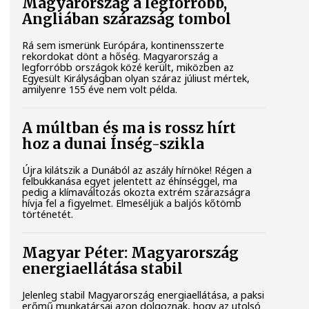
Magyarország a legforróbb,
Angliában szárazság tombol
Rá sem ismerünk Európára, kontinensszerte
rekordokat dönt a hőség. Magyarország a
legforróbb országok közé került, miközben az
Egyesült Királyságban olyan száraz júliust mértek,
amilyenre 155 éve nem volt példa.
A múltban és ma is rossz hírt
hoz a dunai Ínség-szikla
Újra kilátszik a Dunából az aszály hírnöke! Régen a
felbukkanása egyet jelentett az éhínséggel, ma
pedig a klímaváltozás okozta extrém szárazságra
hívja fel a figyelmet. Elmeséljük a baljós kőtömb
történetét.
Magyar Péter: Magyarország
energiaellátása stabil
Jelenleg stabil Magyarország energiaellátása, a paksi
erőmű munkatársai azon dolgoznak, hogy az utolsó