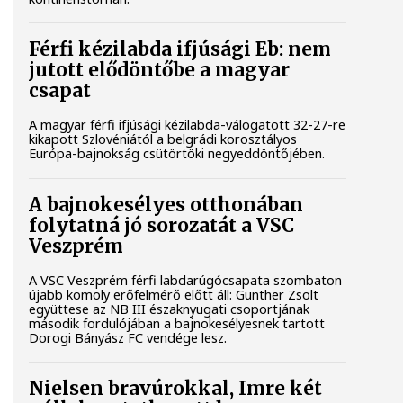
Férfi kézilabda ifjúsági Eb: nem
jutott elődöntőbe a magyar
csapat
A magyar férfi ifjúsági kézilabda-válogatott 32-27-re
kikapott Szlovéniától a belgrádi korosztályos
Európa-bajnokság csütörtöki negyeddöntőjében.
A bajnokesélyes otthonában
folytatná jó sorozatát a VSC
Veszprém
A VSC Veszprém férfi labdarúgócsapata szombaton
újabb komoly erőfelmérő előtt áll: Gunther Zsolt
együttese az NB III északnyugati csoportjának
második fordulójában a bajnokesélyesnek tartott
Dorogi Bányász FC vendége lesz.
Nielsen bravúrokkal, Imre két