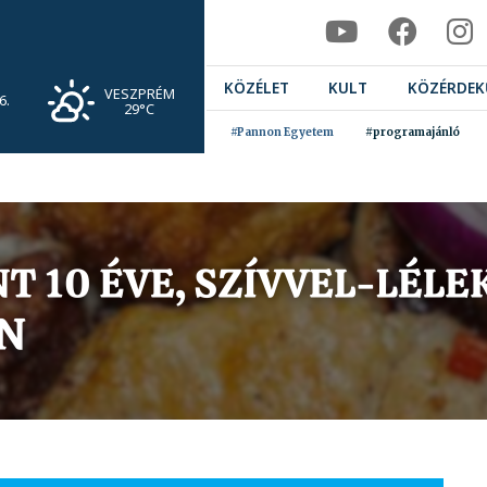
KÖZÉLET
KULT
KÖZÉRDEK
VESZPRÉM
6.
29°C
#Pannon Egyetem
#programajánló