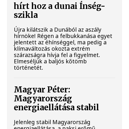
hírt hoz a dunai Ínség-
szikla
Újra kilátszik a Dunából az aszály
hírnöke! Régen a felbukkanása egyet
jelentett az éhínséggel, ma pedig a
klímaváltozás okozta extrém
szárazságra hívja fel a figyelmet.
Elmeséljük a baljós kőtömb
történetét.
Magyar Péter:
Magyarország
energiaellátása stabil
Jelenleg stabil Magyarország
energiaellátása, a paksi erőmű