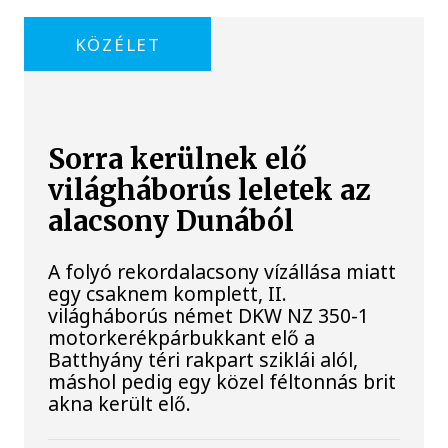
KÖZÉLET
Sorra kerülnek elő
világháborús leletek az
alacsony Dunából
A folyó rekordalacsony vízállása miatt
egy csaknem komplett, II.
világháborús német DKW NZ 350-1
motorkerékpárbukkant elő a
Batthyány téri rakpart sziklái alól,
máshol pedig egy közel féltonnás brit
akna került elő.