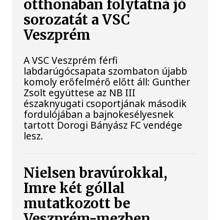
otthonában folytatná jó
sorozatát a VSC
Veszprém
A VSC Veszprém férfi
labdarúgócsapata szombaton újabb
komoly erőfelmérő előtt áll: Gunther
Zsolt együttese az NB III
északnyugati csoportjának második
fordulójában a bajnokesélyesnek
tartott Dorogi Bányász FC vendége
lesz.
Nielsen bravúrokkal,
Imre két góllal
mutatkozott be
Veszprém-mezben