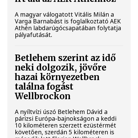
A magyar válogatott Vitális Milán a
Varga Barnabást is foglalkoztató AEK
Athén labdarúgócsapatában folytatja
pályafutását.
Betlehem szerint az idő
neki dolgozik, jövőre
hazai környezetben
találna fogást
Wellbrockon
A nyíltvízi úszó Betlehem Dávid a
párizsi Európa-bajnokságon a keddi
10 kilométeren szerzett ezüstérmét
követően, szerdán 5 kilométeren is