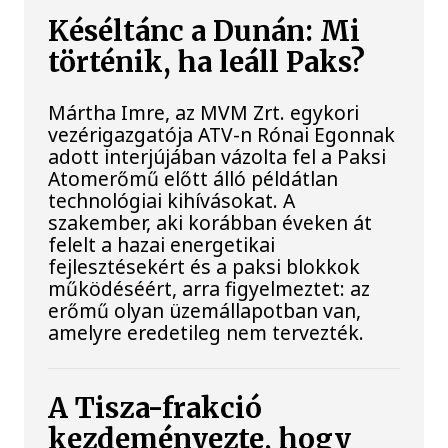
Késéltánc a Dunán: Mi
történik, ha leáll Paks?
Mártha Imre, az MVM Zrt. egykori
vezérigazgatója ATV-n Rónai Egonnak
adott interjújában vázolta fel a Paksi
Atomerőmű előtt álló példátlan
technológiai kihívásokat. A
szakember, aki korábban éveken át
felelt a hazai energetikai
fejlesztésekért és a paksi blokkok
működéséért, arra figyelmeztet: az
erőmű olyan üzemállapotban van,
amelyre eredetileg nem tervezték.
A Tisza-frakció
kezdeményezte, hogy