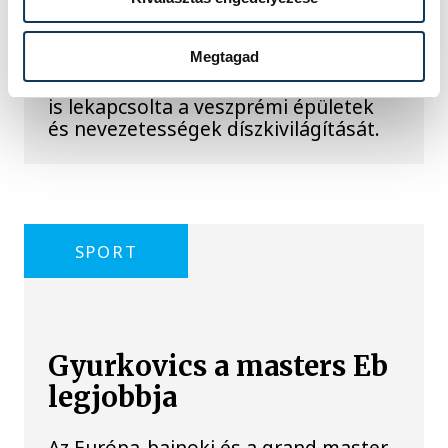
A kormány energiatakarékossági
Megtagad
felhívásához csatlakozva Veszprém
városa és Veszprémi Főegyházmegye
is lekapcsolta a veszprémi épületek
és nevezetességek díszkivilágítását.
SPORT
Gyurkovics a masters Eb
legjobbja
Az Európa-bajnoki és a grand master