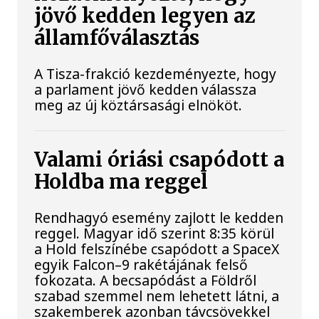
jövő kedden legyen az
államfőválasztás
A Tisza-frakció kezdeményezte, hogy
a parlament jövő kedden válassza
meg az új köztársasági elnököt.
Valami óriási csapódott a
Holdba ma reggel
Rendhagyó esemény zajlott le kedden
reggel. Magyar idő szerint 8:35 körül
a Hold felszínébe csapódott a SpaceX
egyik Falcon–9 rakétájának felső
fokozata. A becsapódást a Földről
szabad szemmel nem lehetett látni, a
szakemberek azonban távcsövekkel