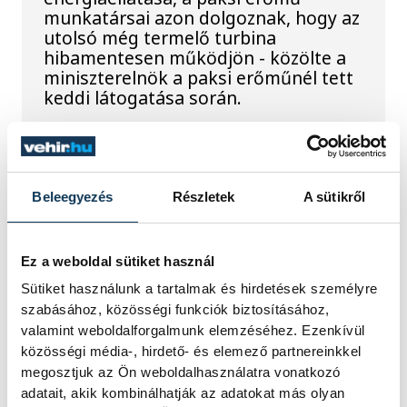
munkatársai azon dolgoznak, hogy az
utolsó még termelő turbina
hibamentesen működjön - közölte a
miniszterelnök a paksi erőműnél tett
keddi látogatása során.
Játék közben fedezik fel
a tudomány világát a
Beleegyezés
Részletek
A sütikről
veszprémi gyerekek
Ez a weboldal sütiket használ
Látványos kísérletek, kreatív
feladatok és sok-sok élmény várja a
Sütiket használunk a tartalmak és hirdetések személyre
gyerekeket a veszprémi Tinker
szabásához, közösségi funkciók biztosításához,
Labsben. Videónkban Balassa
valamint weboldalforgalmunk elemzéséhez. Ezenkívül
Marietta, a központ vezetője mutatja
közösségi média-, hirdető- és elemező partnereinkkel
be, hogyan teszik izgalmassá a
megosztjuk az Ön weboldalhasználatra vonatkozó
természettudományok
adatait, akik kombinálhatják az adatokat más olyan