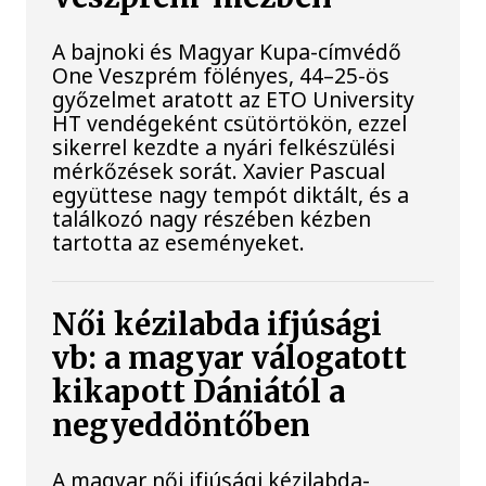
A bajnoki és Magyar Kupa-címvédő
One Veszprém fölényes, 44–25-ös
győzelmet aratott az ETO University
HT vendégeként csütörtökön, ezzel
sikerrel kezdte a nyári felkészülési
mérkőzések sorát. Xavier Pascual
együttese nagy tempót diktált, és a
találkozó nagy részében kézben
tartotta az eseményeket.
Női kézilabda ifjúsági
vb: a magyar válogatott
kikapott Dániától a
negyeddöntőben
A magyar női ifjúsági kézilabda-