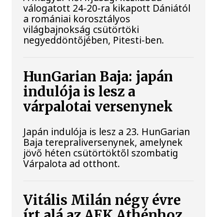
válogatott 24-20-ra kikapott Dániától
a romániai korosztályos
világbajnokság csütörtöki
negyeddöntőjében, Pitesti-ben.
HunGarian Baja: japán
indulója is lesz a
várpalotai versenynek
Japán indulója is lesz a 23. HunGarian
Baja terepraliversenynek, amelynek
jövő héten csütörtöktől szombatig
Várpalota ad otthont.
Vitális Milán négy évre
írt alá az AEK Athénhoz