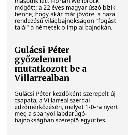
második lett Florian Wellbrock
mögött; a 22 éves magyar úszó bízik
benne, hogy akár már jövőre, a hazai
rendezésű világbajnokságon "fogást
talál" a németek olimpiai bajnokán.
Gulácsi Péter
győzelemmel
mutatkozott be a
Villarrealban
Gulácsi Péter kezdőként szerepelt új
csapata, a Villarreal szerdai
edzőmérkőzésén, melyet 1-0-ra nyert
meg a spanyol labdarúgó-
bajnokságban szereplő együttes.