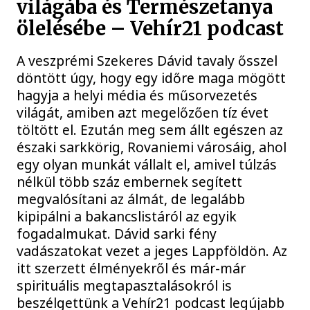
világába és Természetanya
ölelésébe – Vehír21 podcast
A veszprémi Szekeres Dávid tavaly ősszel
döntött úgy, hogy egy időre maga mögött
hagyja a helyi média és műsorvezetés
világát, amiben azt megelőzően tíz évet
töltött el. Ezután meg sem állt egészen az
északi sarkkörig, Rovaniemi városáig, ahol
egy olyan munkát vállalt el, amivel túlzás
nélkül több száz embernek segített
megvalósítani az álmát, de legalább
kipipálni a bakancslistáról az egyik
fogadalmukat. Dávid sarki fény
vadászatokat vezet a jeges Lappföldön. Az
itt szerzett élményekről és már-már
spirituális megtapasztalásokról is
beszélgettünk a Vehír21 podcast legújabb