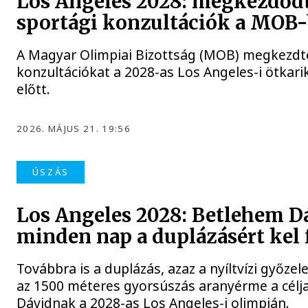
Los Angeles 2028: megkezdőd
sportági konzultációk a MOB
A Magyar Olimpiai Bizottság (MOB) megkezdte
konzultációkat a 2028-as Los Angeles-i ötkari
előtt.
2026. MÁJUS 21. 19:56
ÚSZÁS
Los Angeles 2028: Betlehem D
minden nap a duplázásért kel 
Továbbra is a duplázás, azaz a nyíltvízi győzele
az 1500 méteres gyorsúszás aranyérme a célj
Dávidnak a 2028-as Los Angeles-i olimpián.