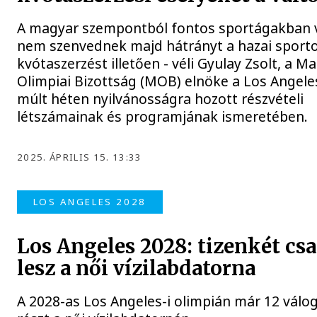
A magyar szempontból fontos sportágakban 
nem szenvednek majd hátrányt a hazai sporto
kvótaszerzést illetően - véli Gyulay Zsolt, a M
Olimpiai Bizottság (MOB) elnöke a Los Angeles
múlt héten nyilvánosságra hozott részvételi
létszámainak és programjának ismeretében.
2025. ÁPRILIS 15. 13:33
LOS ANGELES 2028
Los Angeles 2028: tizenkét cs
lesz a női vízilabdatorna
A 2028-as Los Angeles-i olimpián már 12 válo