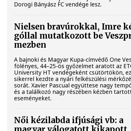
Dorogi Bányász FC vendége lesz.
Nielsen bravúrokkal, Imre k
góllal mutatkozott be Vesz
mezben
A bajnoki és Magyar Kupa-címvédő One Ve
fölényes, 44–25-ös győzelmet aratott az E
University HT vendégeként csütörtökön, ez
sikerrel kezdte a nyári felkészülési mérkőz
sorát. Xavier Pascual együttese nagy tempót
és a találkozó nagy részében kézben tartot
eseményeket.
Női kézilabda ifjúsági vb: a
magyar válogatott kikapott