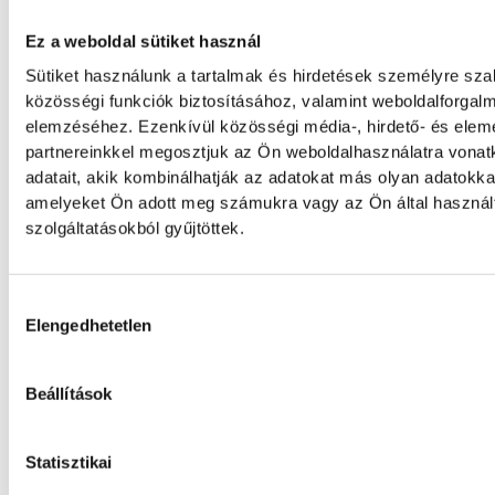
Ez a weboldal sütiket használ
Játék közben fedezik fel a
Sütiket használunk a tartalmak és hirdetések személyre sz
közösségi funkciók biztosításához, valamint weboldalforgal
tudomány világát a veszpré
elemzéséhez. Ezenkívül közösségi média-, hirdető- és ele
gyerekek
partnereinkkel megosztjuk az Ön weboldalhasználatra vona
adatait, akik kombinálhatják az adatokat más olyan adatokka
Látványos kísérletek, kreatív feladatok és 
amelyeket Ön adott meg számukra vagy az Ön által haszná
élmény várja a gyerekeket a veszprémi Tin
szolgáltatásokból gyűjtöttek.
Labsben. Videónkban Balassa Marietta, a 
vezetője mutatja be, hogyan teszik izgalma
természettudományok megismerését.
Hozzájárulás kiválasztása
Elengedhetetlen
Beállítások
SPORT
Statisztikai