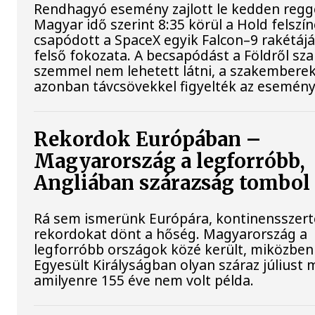
Rendhagyó esemény zajlott le kedden regge
Magyar idő szerint 8:35 körül a Hold felszí
csapódott a SpaceX egyik Falcon–9 rakétáj
felső fokozata. A becsapódást a Földről sz
szemmel nem lehetett látni, a szakembere
azonban távcsövekkel figyelték az esemény
Rekordok Európában –
Magyarország a legforróbb,
Angliában szárazság tombol
Rá sem ismerünk Európára, kontinensszert
rekordokat dönt a hőség. Magyarország a
legforróbb országok közé került, miközben
Egyesült Királyságban olyan száraz júliust 
amilyenre 155 éve nem volt példa.