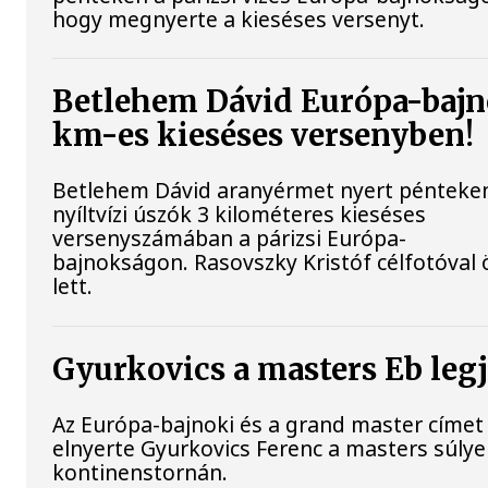
hogy megnyerte a kieséses versenyt.
Betlehem Dávid Európa-bajn
km-es kieséses versenyben!
Betlehem Dávid aranyérmet nyert pénteke
nyíltvízi úszók 3 kilométeres kieséses
versenyszámában a párizsi Európa-
bajnokságon. Rasovszky Kristóf célfotóval 
lett.
Gyurkovics a masters Eb leg
Az Európa-bajnoki és a grand master címet 
elnyerte Gyurkovics Ferenc a masters súly
kontinenstornán.