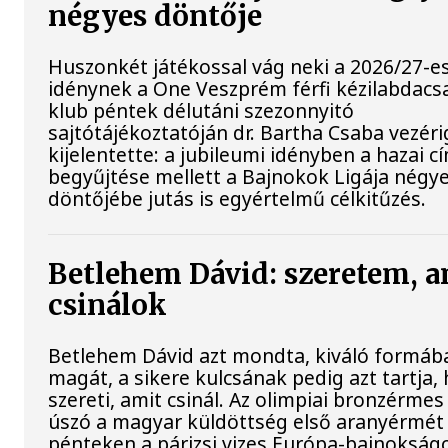
négyes döntője
Huszonkét játékossal vág neki a 2026/27-e
idénynek a One Veszprém férfi kézilabdacs
klub péntek délutáni szezonnyitó
sajtótájékoztatóján dr. Bartha Csaba vezér
kijelentette: a jubileumi idényben a hazai c
begyűjtése mellett a Bajnokok Ligája négy
döntőjébe jutás is egyértelmű célkitűzés.
Betlehem Dávid: szeretem, a
csinálok
Betlehem Dávid azt mondta, kiváló formába
magát, a sikere kulcsának pedig azt tartja,
szereti, amit csinál. Az olimpiai bronzérmes 
úszó a magyar küldöttség első aranyérmét
pénteken a párizsi vizes Európa-bajnokságo