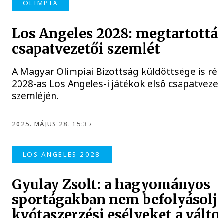
OLIMPIA
Los Angeles 2028: megtartottá
csapatvezetői szemlét
A Magyar Olimpiai Bizottság küldöttsége is ré
2028-as Los Angeles-i játékok első csapatveze
szemléjén.
2025. MÁJUS 28. 15:37
LOS ANGELES 2028
Gyulay Zsolt: a hagyományos
sportágakban nem befolyásolj
kvótaszerzési esélyeket a vált