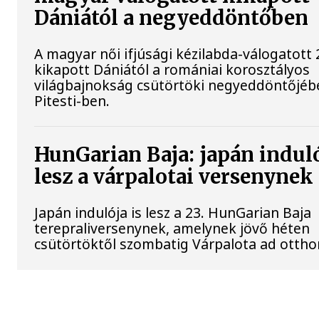
Dániától a negyeddöntőben
A magyar női ifjúsági kézilabda-válogatott 
kikapott Dániától a romániai korosztályos
világbajnokság csütörtöki negyeddöntőjéb
Pitesti-ben.
HunGarian Baja: japán induló
lesz a várpalotai versenynek
Japán indulója is lesz a 23. HunGarian Baja
terepraliversenynek, amelynek jövő héten
csütörtöktől szombatig Várpalota ad ottho