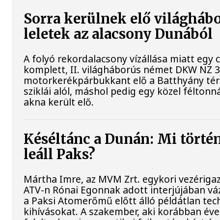
Sorra kerülnek elő világháb
leletek az alacsony Dunából
A folyó rekordalacsony vízállása miatt egy
komplett, II. világháborús német DKW NZ 
motorkerékpárbukkant elő a Batthyány tér
sziklái alól, máshol pedig egy közel féltonná
akna került elő.
Késéltánc a Dunán: Mi történ
leáll Paks?
Mártha Imre, az MVM Zrt. egykori vezériga
ATV-n Rónai Egonnak adott interjújában váz
a Paksi Atomerőmű előtt álló példátlan tec
kihívásokat. A szakember, aki korábban év