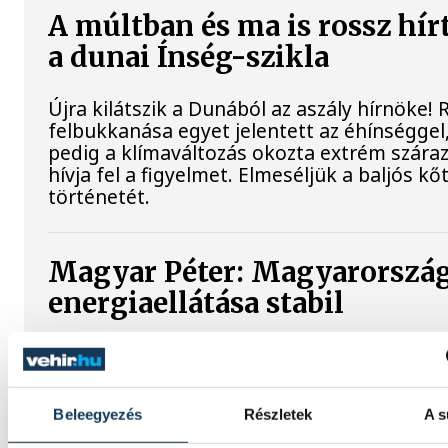
A múltban és ma is rossz hír
a dunai Ínség-szikla
Újra kilátszik a Dunából az aszály hírnöke!
felbukkanása egyet jelentett az éhínséggel
pedig a klímaváltozás okozta extrém szára
hívja fel a figyelmet. Elmeséljük a baljós k
történetét.
Magyar Péter: Magyarorszá
energiaellátása stabil
Jelenleg stabil Magyarország energiaellátás
paksi erőmű munkatársai azon dolgoznak, 
utolsó még termelő turbina hibamentesen
működjön - közölte a miniszterelnök a paks
Beleegyezés
Részletek
A s
erőműnél tett keddi látogatása során.