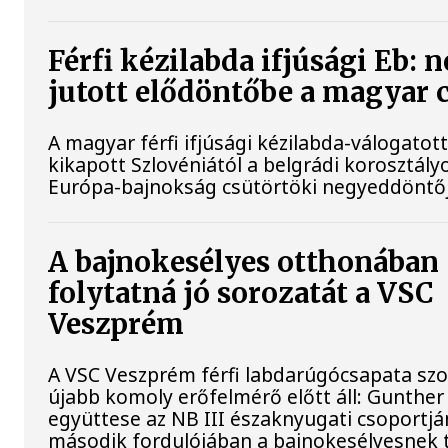
Férfi kézilabda ifjúsági Eb: 
jutott elődöntőbe a magyar 
A magyar férfi ifjúsági kézilabda-válogatot
kikapott Szlovéniától a belgrádi korosztály
Európa-bajnokság csütörtöki negyeddöntő
A bajnokesélyes otthonában
folytatná jó sorozatát a VSC
Veszprém
A VSC Veszprém férfi labdarúgócsapata s
újabb komoly erőfelmérő előtt áll: Gunther
együttese az NB III északnyugati csoportj
második fordulójában a bajnokesélyesnek t