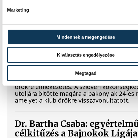
Marketing
A gólok mellett a könnyek i
potyogtak – Gasper Marguc
elköszönt Veszprémtől
Mindennek a megengedése
Érzelmekben és gólokban gazdag gálamérk
Kiválasztás engedélyezése
láthatott a veszprémi közönség péntek est
Veszprém idénybeli első hazai mérkőzésén
fölényesen nyert a szlovén RK Celje ellen, a
Megtagad
azonban Gasper Marguc búcsúja miatt ma
örökre emlékezetes. A szlovén közönségke
utoljára öltötte magára a bakonyiak 24-es 
amelyet a klub örökre visszavonultatott.
Dr. Bartha Csaba: egyértelm
célkitűzés a Bajnokok Ligája